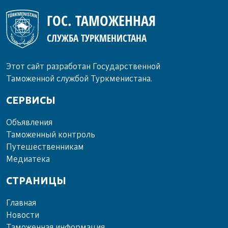
ГОС. ТАМОЖЕННАЯ
СЛУЖБА ТУРКМЕНИСТАНА
Этот сайт разработан Государственной
Таможенной службой Туркменистана.
СЕРВИСЫ
Объ­яв­ле­ния
Та­мо­жен­ный кон­троль
Пу­те­шест­вен­ни­кам
Ме­диа­те­ка
СТРАНИЦЫ
Главная
Новости
Таможенная информация