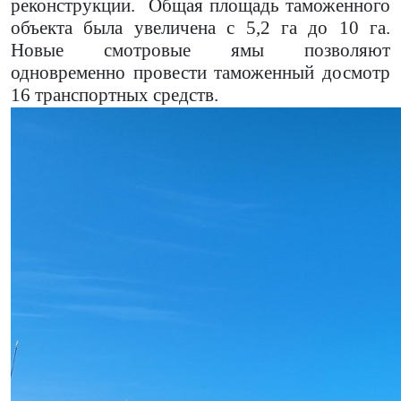
реконструкции.
Общая площадь таможенного
объекта была увеличена с 5,2 га до 10 га.
Новые смотровые ямы позволяют
одновременно провести таможенный досмотр
16 транспортных средств.