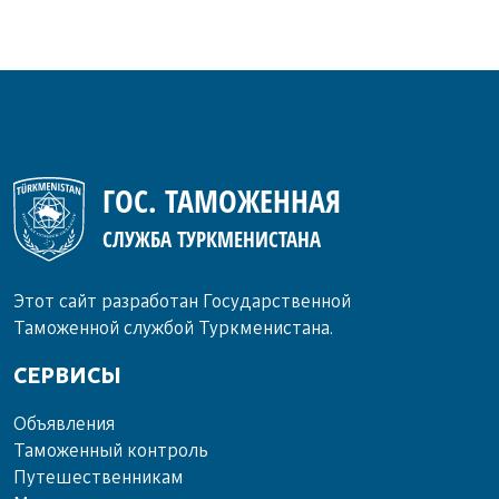
ГОС. ТАМОЖЕННАЯ
СЛУЖБА ТУРКМЕНИСТАНА
Этот сайт разработан Государственной
Таможенной службой Туркменистана.
СЕРВИСЫ
Объ­яв­ле­ния
Та­мо­жен­ный кон­троль
Пу­те­шест­вен­ни­кам