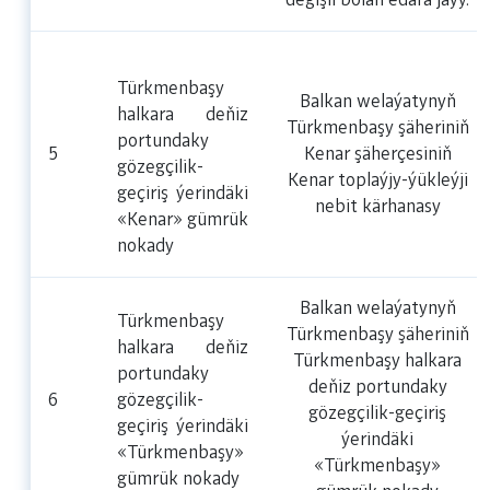
degişli bolan edara jaýy.
Türkmenbaşy
Balkan welaýatynyň
halkara deňiz
Türkmenbaşy şäheriniň
portundaky
5
Kenar şäherçesiniň
gözegçilik-
Kenar toplaýjy-ýükleýji
geçiriş ýerindäki
nebit kärhanasy
«Kenar» gümrük
nokady
Balkan welaýatynyň
Türkmenbaşy
Türkmenbaşy şäheriniň
halkara deňiz
Türkmenbaşy halkara
portundaky
deňiz portundaky
6
gözegçilik-
gözegçilik-geçiriş
geçiriş ýerindäki
ýerindäki
«Türkmenbaşy»
«Türkmenbaşy»
gümrük nokady