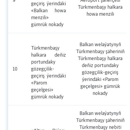
9
Aeroport şäherçesi
geçiriş ýerindäki
Türkmenbaşy halkara
«Balkan howa
howa menzili
menzili»
gümrük nokady
Balkan welaýatynyň
Türkmenbaşy
Türkmenbaşy şäheriniň
halkara deňiz
Türkmenbaşy halkara
portundaky
deňiz portundaky
10
gözegçilik-
gözegçilik-geçiriş
geçiriş ýerindäki
ýerindäki «Parom
«Parom
geçelgesi» gümrük
geçelgesi»
nokady
gümrük nokady
Balkan welaýatynyň
Türkmenbaşy şäheriniň
Türkmenbaşy nebiti