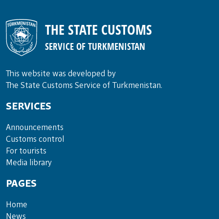
THE STATE CUSTOMS
SERVICE OF TURKMENISTAN
This website was developed by
The State Customs Service of Turkmenistan.
SERVICES
Announce­ments
Cus­toms con­trol
For tou­rists
Media lib­rary
PAGES
Home
News