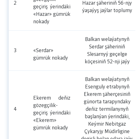
2
Hazar şäheriniň 56-njy
geçiriş ýerindäki
ýaşaýyş jaýlar toplumy
«Hazar» gümrük
nokady
Balkan welaýatynyň
Serdar şäheriniň
3
«Serdar»
Slesarnyý geçelge
gümrük nokady
köçesiniň 52-nji jaýy
Balkan welaýatynyň
Esenguly etrabynyň
Ekerem şäherçesiniň
Ekerem deňiz
günorta tarapyndaky
gözegçilik-
4
deňiz termilanynyň
geçiriş ýerindäki
başlanýan ýerindäki,
«Ekerem»
Keýmir Nebitgaz
gümrük nokady
Çykaryjy Müdirligine