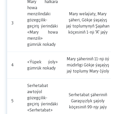
Mary halkara
howa
menzilindäki
Mary welaýaty, Mary
gözegçilik-
şäheri, Gökje ýaşaýyş
3
geçiriş ýerindäki
jaý toplumynyň Şajahan
«Mary howa
köçesiniň 1-nji “A” jaýy
menzili»
gümrük nokady
Mary şäheriniň 11-nji öý
«Ýüpek ýoly»
4
müdirligi Gökje ýaşaýyş
gümrük nokady
jaý toplumy Mary-1ýoly
Serhetabat
awtoýol
Serhetabat şäheriniň
gözegçilik-
5
Garaşsyzlyk şaýoly
geçiriş ýerindäki
köçesiniň 99-njy jaýy
«Serhetabat»