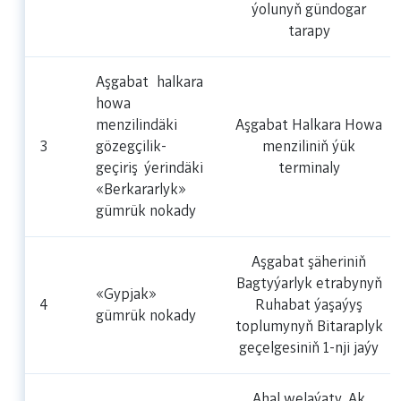
ýolunyň gündogar
tarapy
Aşgabat halkara
howa
menzilindäki
Aşgabat Halkara Howa
3
gözegçilik-
menziliniň ýük
geçiriş ýerindäki
terminaly
«Berkararlyk»
gümrük nokady
Aşgabat şäheriniň
Bagtyýarlyk etrabynyň
«Gypjak»
4
Ruhabat ýaşaýyş
gümrük nokady
toplumynyň Bitaraplyk
geçelgesiniň 1-nji jaýy
Ahal welaýaty, Ak