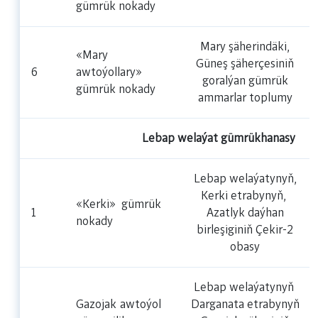
gümrük nokady
Mary şäherindäki,
«Mary
Güneş şäherçesiniň
6
awtoýollary»
goralýan gümrük
gümrük nokady
ammarlar toplumy
Lebap welaýat gümrükhanasy
Lebap welaýatynyň,
Kerki etrabynyň,
«Kerki» gümrük
1
Azatlyk daýhan
nokady
birleşiginiň Çekir-2
obasy
Lebap welaýatynyň
Gazojak awtoýol
Darganata etrabynyň