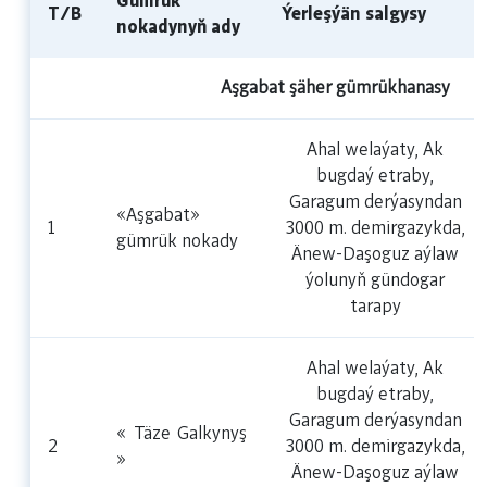
Gümrük
T/B
Ýerleşýän salgysy
nokadynyň ady
Aşgabat şäher gümrükhanasy
Ahal welaýaty, Ak
bugdaý etraby,
Garagum derýasyndan
«Aşgabat»
1
3000 m. demirgazykda,
gümrük nokady
Änew-Daşoguz aýlaw
ýolunyň gündogar
tarapy
Ahal welaýaty, Ak
bugdaý etraby,
Garagum derýasyndan
« Täze Galkynyş
2
3000 m. demirgazykda,
»
Änew-Daşoguz aýlaw