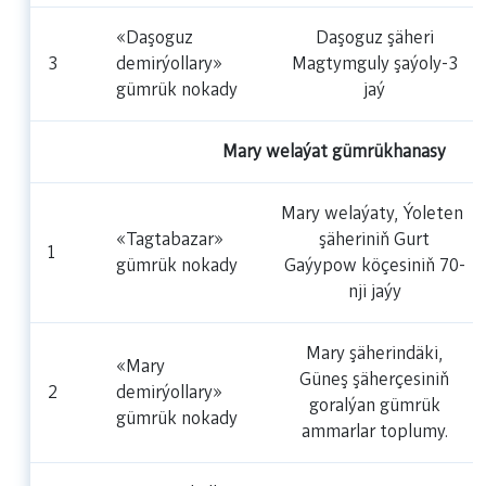
«Daşoguz
Daşoguz şäheri
3
demirýollary»
Magtymguly şaýoly-3
gümrük nokady
jaý
Mary welaýat gümrükhanasy
Mary welaýaty, Ýoleten
«Tagtabazar»
şäheriniň Gurt
1
gümrük nokady
Gaýypow köçesiniň 70-
nji jaýy
Mary şäherindäki,
«Mary
Güneş şäherçesiniň
2
demirýollary»
goralýan gümrük
gümrük nokady
ammarlar toplumy.