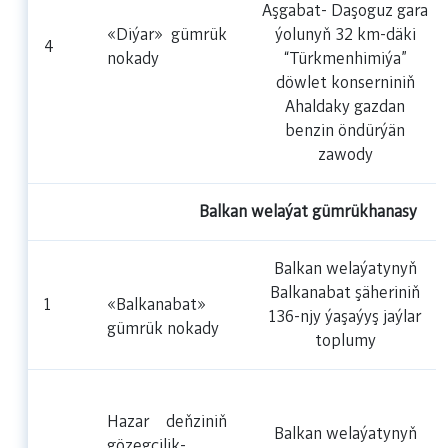
Aşgabat- Daşoguz gara
«Diýar»
gümrük
ýolunyň 32 km-däki
4
nokady
“Türkmenhimiýa”
döwlet konserniniň
Ahaldaky gazdan
benzin öndürýän
zawody
Balkan welaýat gümrükhanasy
Balkan welaýatynyň
Balkanabat şäheriniň
1
«Balkanabat»
136-njy ýaşaýyş jaýlar
gümrük nokady
toplumy
Hazar deňziniň
Balkan welaýatynyň
gözegçilik-