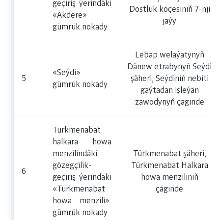
geçiriş ýerindäki
Dostluk köçesiniň 7-nji
«Akdere»
jaýy
gümrük nokady
Lebap welaýatynyň
Dänew etrabynyň Seýdi
«Seýdi»
5
şäheri, Seýdiniň nebiti
gümrük nokady
gaýtadan işleýän
zawodynyň çäginde
Türkmenabat
halkara howa
menzilindäki
Türkmenabat şäheri,
gözegçilik-
Türkmenabat Halkara
6
geçiriş ýerindäki
howa menziliniň
«Türkmenabat
çäginde
howa menzili»
gümrük nokady