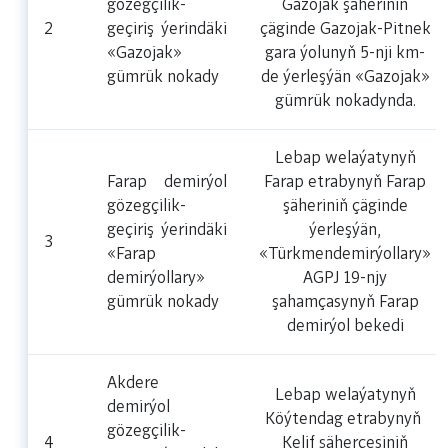
gözegçilik-
Gazojak şäheriniň
2
geçiriş ýerindäki
çäginde Gazojak-Pitnek
«Gazojak»
gara ýolunyň 5-nji km-
gümrük nokady
de ýerleşýän «Gazojak»
gümrük nokadynda.
Lebap welaýatynyň
Farap demirýol
Farap etrabynyň Farap
gözegçilik-
şäheriniň çäginde
geçiriş ýerindäki
ýerleşýän,
3
«Farap
«Türkmendemirýollary»
demirýollary»
AGPJ 19-njy
gümrük nokady
şahamçasynyň Farap
demirýol bekedi
Akdere
Lebap welaýatynyň
demirýol
Köýtendag etrabynyň
gözegçilik-
4
Kelif şäherçesiniň