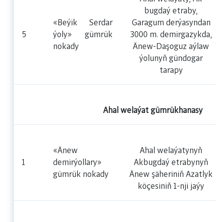
bugdaý etraby,
«Beýik Serdar
Garagum derýasyndan
5
ýoly» gümrük
3000 m. demirgazykda,
nokady
Änew-Daşoguz aýlaw
ýolunyň gündogar
tarapy
Ahal welaýat gümrükhanasy
«Änew
Ahal welaýatynyň
1
demirýollary»
Akbugdaý etrabynyň
gümrük nokady
Änew şäheriniň Azatlyk
köçesiniň 1-nji jaýy