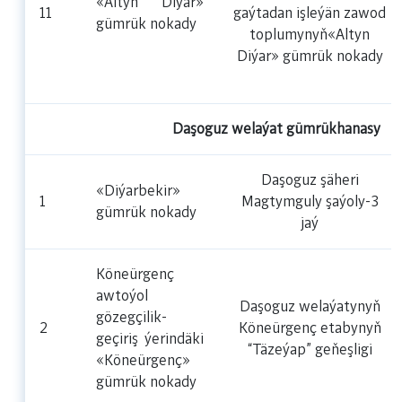
«Altyn Diýar»
11
gaýtadan işleýän zawod
gümrük nokady
toplumynyň«Altyn
Diýar» gümrük nokady
Daşoguz welaýat gümrükhanasy
Daşoguz şäheri
«Diýarbekir»
1
Magtymguly şaýoly-3
gümrük nokady
jaý
Köneürgenç
awtoýol
Daşoguz welaýatynyň
gözegçilik-
2
Köneürgenç etabynyň
geçiriş ýerindäki
“Täzeýap” geňeşligi
«Köneürgenç»
gümrük nokady