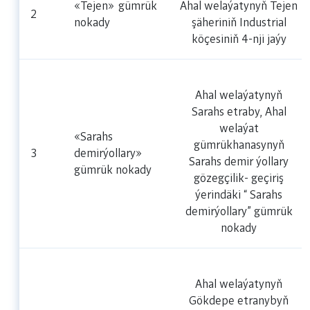
«Tejen»
gümrük
Ahal welaýatynyň Tejen
2
nokady
şäheriniň Industrial
köçesiniň 4-nji jaýy
Ahal welaýatynyň
Sarahs etraby, Ahal
welaýat
«Sarahs
gümrükhanasynyň
3
demirýollary»
Sarahs demir ýollary
gümrük nokady
gözegçilik- geçiriş
ýerindäki “ Sarahs
demirýollary” gümrük
nokady
Ahal welaýatynyň
Gökdepe etranybyň