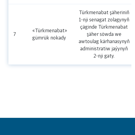
Türkmenabat şäheriniň
1-nji senagat zolagynyň
çäginde Türkmenabat
«Türkmenabat»
7
şäher söwda we
gümrük nokady
awtoulag kärhanasynyň
administratiw jaýynyň
2-nji gaty.