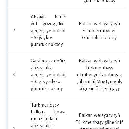
gümrük nokady
Akýaýla demir
ýol gözegçilik-
Balkan welaýatynyň
7
geçiriş ýerindäki
Etrek etrabynyň
«Akýaýla»
Gudriolum obasy
gümrük nokady
Garabogaz deňiz
Balkan welaýatynyň
gözegçilik-
Türkmenbaşy
8
geçiriş ýerindäki
etrabynyň Garabogaz
«Bagtyýarlyk»
şäheriniň Magtymguly
gümrük nokady
köçesiniň 14-nji jaýy
Türkmenbaşy
halkara howa
Balkan welaýatynyň
menzilindäki
Türkmenbaşy şäheriniň
gözegçilik-