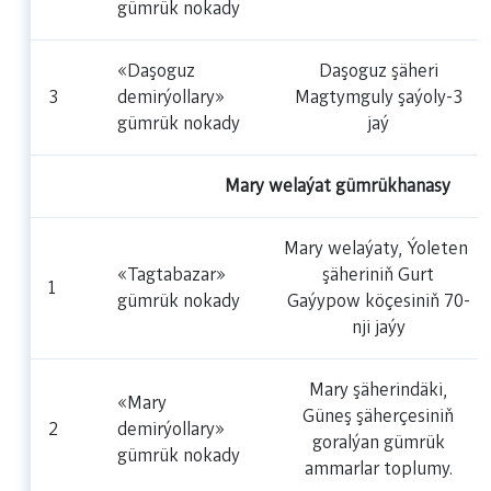
gümrük nokady
«Daşoguz
Daşoguz şäheri
3
demirýollary»
Magtymguly şaýoly-3
gümrük nokady
jaý
Mary welaýat gümrükhanasy
Mary welaýaty, Ýoleten
«Tagtabazar»
şäheriniň Gurt
1
gümrük nokady
Gaýypow köçesiniň 70-
nji jaýy
Mary şäherindäki,
«Mary
Güneş şäherçesiniň
2
demirýollary»
goralýan gümrük
gümrük nokady
ammarlar toplumy.