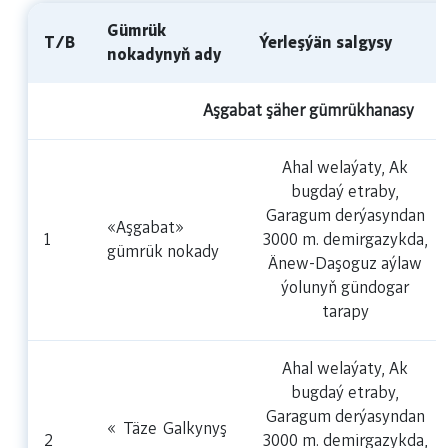
Gümrük
T/B
Ýerleşýän salgysy
nokadynyň ady
Aşgabat şäher gümrükhanasy
Ahal welaýaty, Ak
bugdaý etraby,
Garagum derýasyndan
«Aşgabat»
1
3000 m. demirgazykda,
gümrük nokady
Änew-Daşoguz aýlaw
ýolunyň gündogar
tarapy
Ahal welaýaty, Ak
bugdaý etraby,
Garagum derýasyndan
« Täze Galkynyş
2
3000 m. demirgazykda,