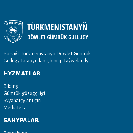
TÜRKMENISTANYŇ
DÖWLET GÜMRÜK GULLUGY
Bu saýt Türkmenistanyñ Döwlet Gümrük
Gullugy tarapyndan işlenilip taýýarlandy.
HYZMATLAR
Bil­di­riş
Güm­rük gö­zeg­çi­li­gi
Sy­ýa­hat­çy­lar ü­çin
Media­teka
SAHYPALAR