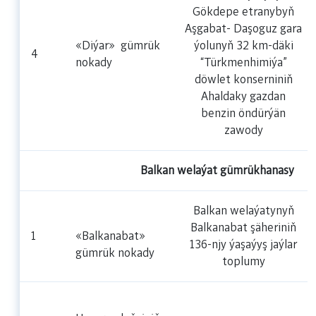
Gökdepe etranybyň
Aşgabat- Daşoguz gara
«Diýar»
gümrük
ýolunyň 32 km-däki
4
nokady
“Türkmenhimiýa”
döwlet konserniniň
Ahaldaky gazdan
benzin öndürýän
zawody
Balkan welaýat gümrükhanasy
Balkan welaýatynyň
Balkanabat şäheriniň
1
«Balkanabat»
136-njy ýaşaýyş jaýlar
gümrük nokady
toplumy