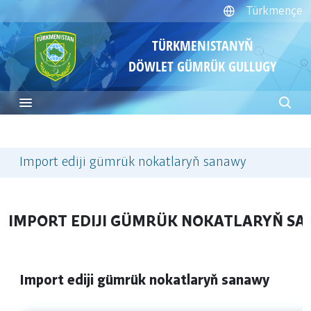
Türkmençe
TÜRKMENISTANYŇ
DÖWLET GÜMRÜK GULLUGY
Import ediji gümrük nokatlaryň sanawy
IMPORT EDIJI GÜMRÜK NOKATLARYŇ S
Import ediji gümrük nokatlaryň sanawy