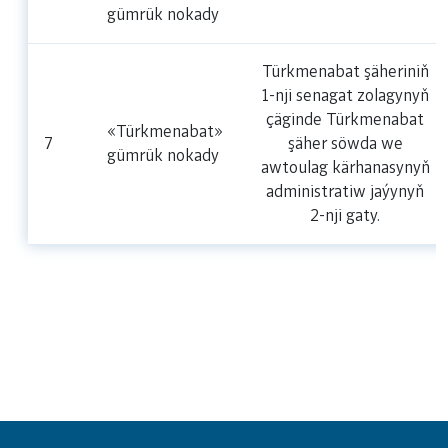
gümrük nokady
Türkmenabat şäheriniň
1-nji senagat zolagynyň
çäginde Türkmenabat
«Türkmenabat»
7
şäher söwda we
gümrük nokady
awtoulag kärhanasynyň
administratiw jaýynyň
2-nji gaty.