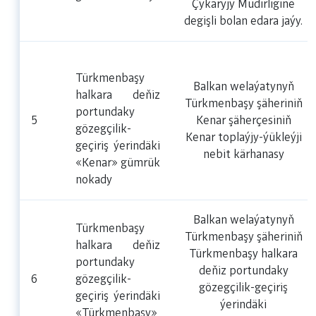
Çykaryjy Müdirligine
degişli bolan edara jaýy.
Türkmenbaşy
Balkan welaýatynyň
halkara deňiz
Türkmenbaşy şäheriniň
portundaky
5
Kenar şäherçesiniň
gözegçilik-
Kenar toplaýjy-ýükleýji
geçiriş ýerindäki
nebit kärhanasy
«Kenar» gümrük
nokady
Balkan welaýatynyň
Türkmenbaşy
Türkmenbaşy şäheriniň
halkara deňiz
Türkmenbaşy halkara
portundaky
deňiz portundaky
6
gözegçilik-
gözegçilik-geçiriş
geçiriş ýerindäki
ýerindäki
«Türkmenbaşy»