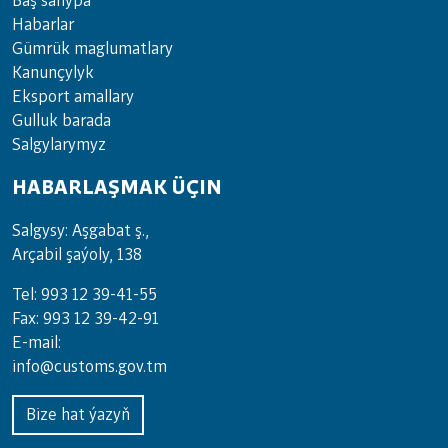
Baş sahypa
Habarlar
Gümrük maglumatlary
Kanunçylyk
Eksport amallary
Gulluk barada
Salgylarymyz
HABARLAŞMAK ÜÇIN
Salgysy: Aşgabat ş.,
Arçabil şaýoly, 138
Tel: 993 12 39-41-55
Fax: 993 12 39-42-91
E-mail:
info@customs.gov.tm
Bize hat ýazyň