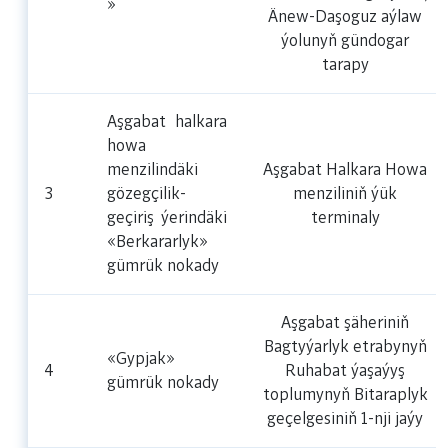
»
Änew-Daşoguz aýlaw
ýolunyň gündogar
tarapy
Aşgabat halkara
howa
menzilindäki
Aşgabat Halkara Howa
3
gözegçilik-
menziliniň ýük
geçiriş ýerindäki
terminaly
«Berkararlyk»
gümrük nokady
Aşgabat şäheriniň
Bagtyýarlyk etrabynyň
«Gypjak»
4
Ruhabat ýaşaýyş
gümrük nokady
toplumynyň Bitaraplyk
geçelgesiniň 1-nji jaýy