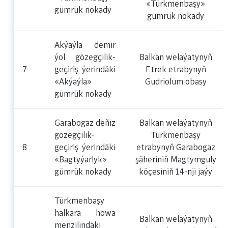
«Türkmenbaşy»
gümrük nokady
gümrük nokady
Akýaýla demir
ýol gözegçilik-
Balkan welaýatynyň
7
geçiriş ýerindäki
Etrek etrabynyň
«Akýaýla»
Gudriolum obasy
gümrük nokady
Garabogaz deňiz
Balkan welaýatynyň
gözegçilik-
Türkmenbaşy
8
geçiriş ýerindäki
etrabynyň Garabogaz
«Bagtyýarlyk»
şäheriniň Magtymguly
gümrük nokady
köçesiniň 14-nji jaýy
Türkmenbaşy
halkara howa
Balkan welaýatynyň
menzilindäki