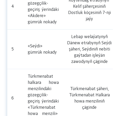
Köýtendag etrabynyň
gözegçilik-
4
Kelif şäherçesiniň
geçiriş ýerindäki
Dostluk köçesiniň 7-nji
«Akdere»
jaýy
gümrük nokady
Lebap welaýatynyň
Dänew etrabynyň Seýdi
«Seýdi»
5
şäheri, Seýdiniň nebiti
gümrük nokady
gaýtadan işleýän
zawodynyň çäginde
Türkmenabat
halkara howa
menzilindäki
Türkmenabat şäheri,
gözegçilik-
Türkmenabat Halkara
6
geçiriş ýerindäki
howa menziliniň
«Türkmenabat
çäginde
howa menzili»