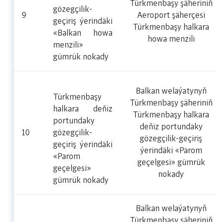
Türkmenbaşy şäheriniň
gözegçilik-
9
Aeroport şäherçesi
geçiriş ýerindäki
Türkmenbaşy halkara
«Balkan howa
howa menzili
menzili»
gümrük nokady
Balkan welaýatynyň
Türkmenbaşy
Türkmenbaşy şäheriniň
halkara deňiz
Türkmenbaşy halkara
portundaky
deňiz portundaky
10
gözegçilik-
gözegçilik-geçiriş
geçiriş ýerindäki
ýerindäki «Parom
«Parom
geçelgesi» gümrük
geçelgesi»
nokady
gümrük nokady
Balkan welaýatynyň
Türkmenbaşy şäheriniň