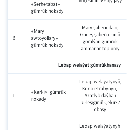
köçesiniň 99-njy jaýy
«Serhetabat»
gümrük nokady
Mary şäherindäki,
«Mary
Güneş şäherçesiniň
6
awtoýollary»
goralýan gümrük
gümrük nokady
ammarlar toplumy
Lebap welaýat gümrükhanasy
Lebap welaýatynyň,
Kerki etrabynyň,
«Kerki» gümrük
1
Azatlyk daýhan
nokady
birleşiginiň Çekir-2
obasy
Lebap welaýatynyň