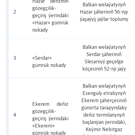
Hazar deňziniň
Balkan welaýatynyň
gözegçilik-
2
Hazar şäheriniň 56-njy
geçiriş ýerindäki
ýaşaýyş jaýlar toplumy
«Hazar» gümrük
nokady
Balkan welaýatynyň
Serdar şäheriniň
3
«Serdar»
Slesarnyý geçelge
gümrük nokady
köçesiniň 52-nji jaýy
Balkan welaýatynyň
Esenguly etrabynyň
Ekerem şäherçesiniň
Ekerem deňiz
günorta tarapyndaky
gözegçilik-
4
deňiz termilanynyň
geçiriş ýerindäki
başlanýan ýerindäki,
«Ekerem»
Keýmir Nebitgaz
gümrük nokady