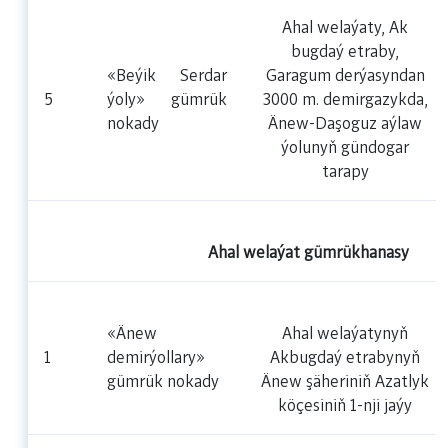
Ahal welaýaty, Ak
bugdaý etraby,
«Beýik Serdar
Garagum derýasyndan
5
ýoly» gümrük
3000 m. demirgazykda,
nokady
Änew-Daşoguz aýlaw
ýolunyň gündogar
tarapy
Ahal welaýat gümrükhanasy
«Änew
Ahal welaýatynyň
1
demirýollary»
Akbugdaý etrabynyň
gümrük nokady
Änew şäheriniň Azatlyk
köçesiniň 1-nji jaýy