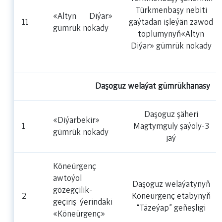
Türkmenbaşy nebiti
«Altyn Diýar»
11
gaýtadan işleýän zawod
gümrük nokady
toplumynyň«Altyn
Diýar» gümrük nokady
Daşoguz welaýat gümrükhanasy
Daşoguz şäheri
«Diýarbekir»
1
Magtymguly şaýoly-3
gümrük nokady
jaý
Köneürgenç
awtoýol
Daşoguz welaýatynyň
gözegçilik-
2
Köneürgenç etabynyň
geçiriş ýerindäki
“Täzeýap” geňeşligi
«Köneürgenç»