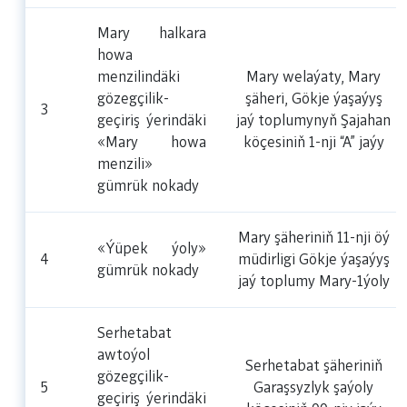
Mary halkara
howa
menzilindäki
Mary welaýaty, Mary
gözegçilik-
şäheri, Gökje ýaşaýyş
3
geçiriş ýerindäki
jaý toplumynyň Şajahan
«Mary howa
köçesiniň 1-nji “A” jaýy
menzili»
gümrük nokady
Mary şäheriniň 11-nji öý
«Ýüpek ýoly»
4
müdirligi Gökje ýaşaýyş
gümrük nokady
jaý toplumy Mary-1ýoly
Serhetabat
awtoýol
Serhetabat şäheriniň
gözegçilik-
5
Garaşsyzlyk şaýoly
geçiriş ýerindäki