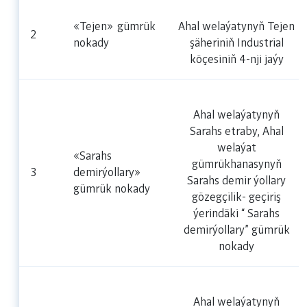
«Tejen»
gümrük
Ahal welaýatynyň Tejen
2
nokady
şäheriniň Industrial
köçesiniň 4-nji jaýy
Ahal welaýatynyň
Sarahs etraby, Ahal
welaýat
«Sarahs
gümrükhanasynyň
3
demirýollary»
Sarahs demir ýollary
gümrük nokady
gözegçilik- geçiriş
ýerindäki “ Sarahs
demirýollary” gümrük
nokady
Ahal welaýatynyň