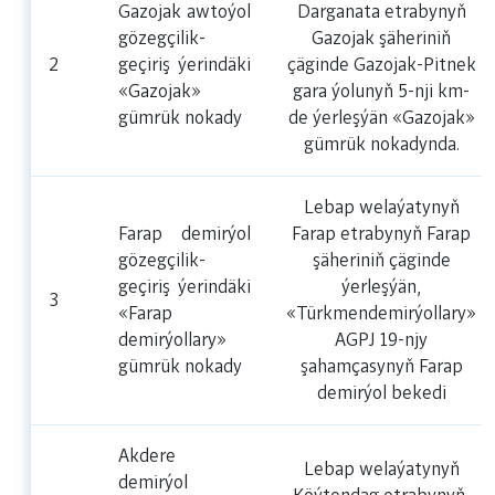
Gazojak awtoýol
Darganata etrabynyň
gözegçilik-
Gazojak şäheriniň
2
geçiriş ýerindäki
çäginde Gazojak-Pitnek
«Gazojak»
gara ýolunyň 5-nji km-
gümrük nokady
de ýerleşýän «Gazojak»
gümrük nokadynda.
Lebap welaýatynyň
Farap demirýol
Farap etrabynyň Farap
gözegçilik-
şäheriniň çäginde
geçiriş ýerindäki
ýerleşýän,
3
«Farap
«Türkmendemirýollary»
demirýollary»
AGPJ 19-njy
gümrük nokady
şahamçasynyň Farap
demirýol bekedi
Akdere
Lebap welaýatynyň
demirýol