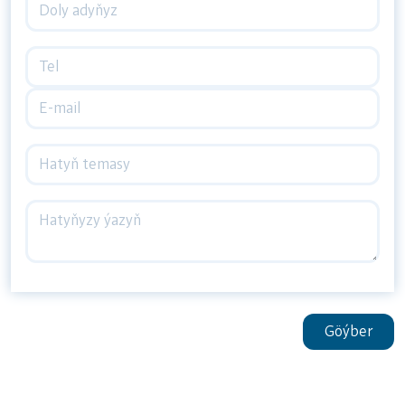
Göýber