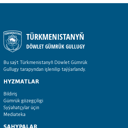
TÜRKMENISTANYŇ
DÖWLET GÜMRÜK GULLUGY
Bu saýt Türkmenistanyñ Döwlet Gümrük
Gullugy tarapyndan işlenilip taýýarlandy.
HYZMATLAR
Bil­di­riş
Güm­rük gö­zeg­çi­li­gi
Sy­ýa­hat­çy­lar ü­çin
Media­teka
SAHYPALAR