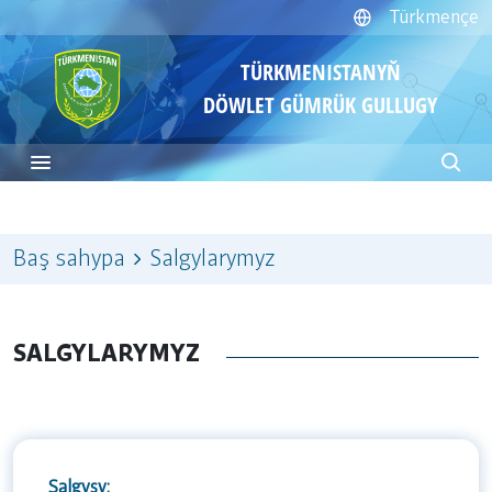
Türkmençe
TÜRKMENISTANYŇ
DÖWLET GÜMRÜK GULLUGY
Baş sahypa
Salgylarymyz
SALGYLARYMYZ
Salgysy: