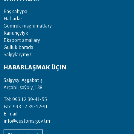
Baş sahypa
Habarlar
Gümrük maglumatlary
Kanunçylyk
Eksport amallary
Gulluk barada
Salgylarymyz
HABARLAŞMAK ÜÇIN
Salgysy: Aşgabat ş.,
Arçabil şaýoly, 138
Tel: 993 12 39-41-55
Fax: 993 12 39-42-91
E-mail:
info@customs.gov.tm