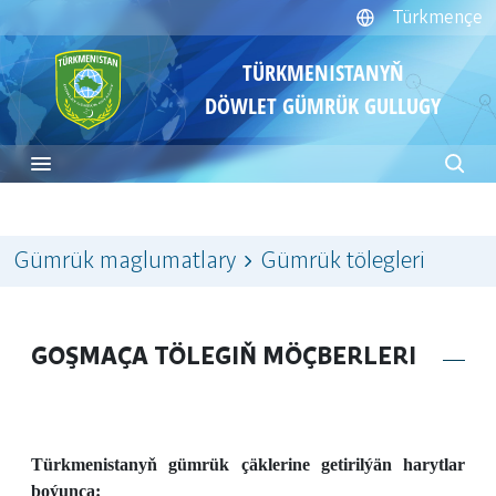
Türkmençe
TÜRKMENISTANYŇ
DÖWLET GÜMRÜK GULLUGY
Gümrük maglumatlary
Gümrük tölegleri
GOŞMAÇA TÖLEGIŇ MÖÇBERLERI
Türkmenistanyň gümrük çäklerine getirilýän harytlar
boýunça: