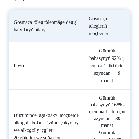
Goşmaça
Goşmaça töleg tölenmäge degişli
tölegleriň
harytlaryň atlary
möçberleri
Gümrük
bahasynyň
92
%-i,
Piwo
emma 1 litri üçin
azyndan
9
manat
Gümrük
bahasynyň 1
68
%-
i, emma 1 litri üçin
Düzüminde aşakdaky möçberde
azyndan
39
alkogol bolan üzüm çakyrlary
manat
we alkogolly içgiler:
Gümrük
20 göterim we şoňa çenli