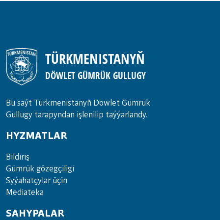
TÜRKMENISTANYŇ
DÖWLET GÜMRÜK GULLUGY
Bu saýt Türkmenistanyñ Döwlet Gümrük
Gullugy tarapyndan işlenilip taýýarlandy.
HYZMATLAR
Bil­di­riş
Güm­rük gö­zeg­çi­li­gi
Sy­ýa­hat­çy­lar ü­çin
Media­teka
SAHYPALAR