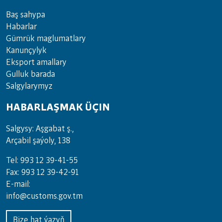
Baş sahypa
Habarlar
Gümrük maglumatlary
Kanunçylyk
Eksport amallary
Gulluk barada
Salgylarymyz
HABARLAŞMAK ÜÇIN
Salgysy: Aşgabat ş.,
Arçabil şaýoly, 138
Tel: 993 12 39-41-55
Fax: 993 12 39-42-91
E-mail:
info@customs.gov.tm
Bize hat ýazyň