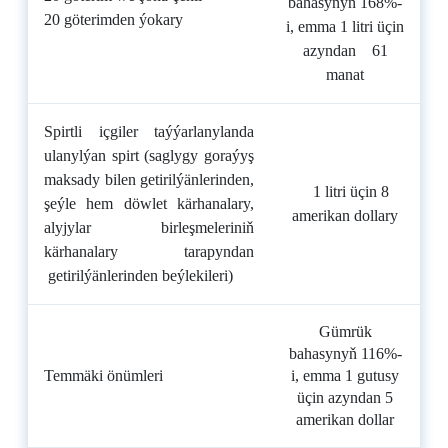
bahasynyň 1
68
%-
20 göterimden ýokary
i, emma 1 litri üçin
azyndan
61
manat
Spirtli içgiler taýýarlanylanda
ulanylýan spirt (saglygy goraýyş
maksady bilen getirilýänlerinden,
1 litri üçin
8
şeýle hem döwlet kärhanalary,
amerikan dollary
alyjylar birleşmeleriniň
kärhanalary tarapyndan
getirilýänlerinden beýlekileri)
Gümrük
bahasynyň
116
%-
Temmäki önümleri
i, emma 1 gutusy
üçin azyndan
5
amerikan dollar