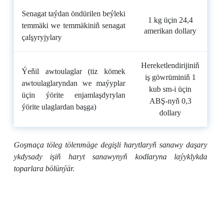
Senagat taýdan öndürilen beýleki
1 kg üçin
24,4
temmäki we temmäkiniň senagat
amerikan dollary
çalşyryjylary
Hereketlendirijiniň
Ýeňil awtoulaglar (tiz kömek
iş göwrüminiň 1
awtoulaglaryndan we maýyplar
kub sm-i üçin
üçin ýörite enjamlaşdyrylan
ABŞ-nyň 0,3
ýörite ulaglardan başga)
dollary
Goşmaça töleg tölenmäge degişli harytlaryň sanawy daşary
ykdysady işiň haryt sanawynyň kodlaryna laýyklykda
toparlara bölünýär.