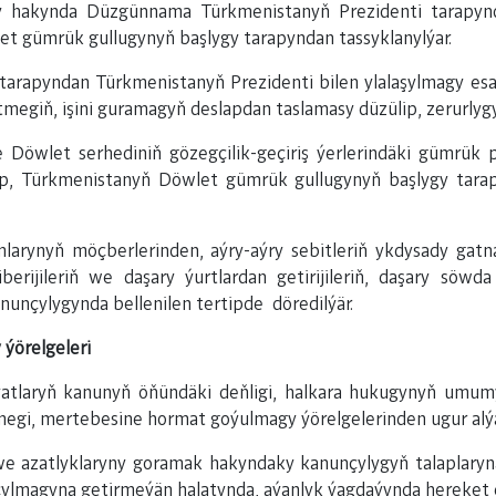
y hakynda Düzgünnama Türkmenistanyň Prezidenti tarapynd
 gümrük gullugynyň başlygy tarapyndan tassyklanylýar.
arapyndan Türkmenistanyň Prezidenti bilen ylalaşylmagy esasy
egiň, işini guramagyň deslapdan taslamasy düzülip, zerurlygy
 Döwlet serhediniň gözegçilik-geçiriş ýerlerindäki gümrük
p, Türkmenistanyň Döwlet gümrük gullugynyň başlygy tar
larynyň möçberlerinden, aýry-aýry sebitleriň ykdysady gatn
iberijileriň we daşary ýurtlardan getirijileriň, daşary söwd
nunçylygynda bellenilen tertipde döredilýär.
 ýörelgeleri
ýatlaryň kanunyň öňündäki deňligi, halkara hukugynyň umumy
megi, mertebesine hormat goýulmagy ýörelgelerinden ugur alýa
we azatlyklaryny goramak hakyndaky kanunçylygyň talaplary
açylmagyna getirmeýän halatynda, aýanlyk ýagdaýynda hereket 