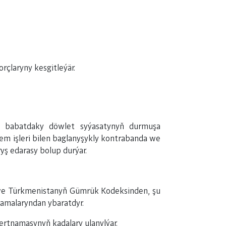
rçlaryny kesgitleýär.
k babatdaky döwlet syýasatynyň durmuşa
em işleri bilen baglanyşykly kontrabanda we
yş edarasy bolup durýar.
 we Türkmenistanyň Gümrük Kodeksinden, şu
amalaryndan ybaratdyr.
ertnamasynyň kadalary ulanylýar.