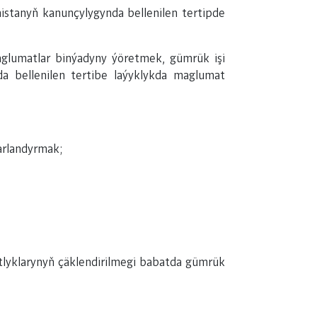
tanyň kanunçylygynda bellenilen tertipde
glumatlar binýadyny ýöretmek, gümrük işi
a bellenilen tertibe laýyklykda maglumat
arlandyrmak;
tlyklarynyň çäklendirilmegi babatda gümrük