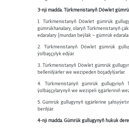
3-nji madda. Türkmenistanyň Döwlet gümrü
1. Türkmenistanyň Döwlet gümrük gullug
gümrükhanalary, olaryň Türkmenistanyň çäkl
edaralary (mundan beýläk – gümrük edaralary
2. Türkmenistanyň Döwlet gümrük gullu
ýolbaşçylyk edýär.
3. Türkmenistanyň Döwlet gümrük gullugyn
bellenilýärler we wezipeden boşadylýarlar.
4. Türkmenistanyň gümrük gullugynyň Tü
ýolbaşçylarynyň we wezipeli işgärleriniň we
5. Gümrük gullugynyň işgärlerine şahsyýet
berilýär.
4-nji madda. Gümrük gullugynyň hukuk dere