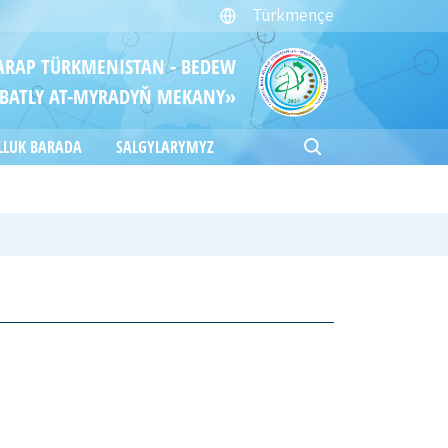
Türkmençe
ITARAP TÜRKMENISTAN - BEDEW
BATLY AT-MYRADYŇ MEKANY»
LLUK BARADA
SALGYLARYMYZ