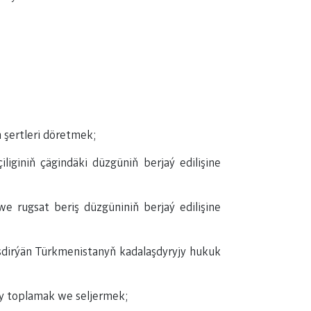
şertleri döretmek;
iniň çägindäki düzgüniň berjaý edilişine
 rugsat beriş düzgüniniň berjaý edilişine
şdirýän Türkmenistanyň kadalaşdyryjy hukuk
y toplamak we seljermek;