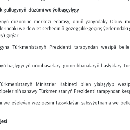
k gullugynyň düzümi we ýolbaşçylygy
ynyň düzümine merkezi edarasy, onuň ýanyndaky Okuw me
erindäki we döwlet serhediniň gözegçilik-geçiriş ýerlerindäki
) girýär.
gyna Türkmenistanyň Prezidenti tarapyndan wezipä belle
yň başlygynyň orunbasarlary, gümrükhanalaryň başlyklary Tü
rkmenistanyň Ministrler Kabineti bilen ylalaşylyp wez
zipeleriniň sanawy Türkmenistanyň Prezidenti tarapyndan kesgi
ini we eýeleýän wezipesini tassyklaýan şahsyýetnama we bell
jesi