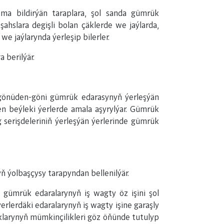
ma bildirýän taraplara, şol sanda gümrük
ahslara degişli bolan çäklerde we jaýlarda,
e jaýlarynda ýerleşip bilerler.
 berilýär.
y gönüden-göni gümrük edarasynyň ýerleşýän
n beýleki ýerlerde amala aşyrylýar. Gümrük
g serişdeleriniň ýerleşýän ýerlerinde gümrük
 ýolbaşçysy tarapyndan bellenilýär.
 gümrük edaralarynyň iş wagty öz işini şol
erlerdäki edaralarynyň iş wagty işine garaşly
klarynyň mümkinçilikleri göz öňünde tutulyp