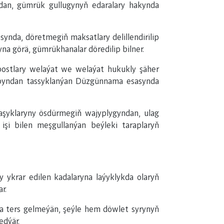
an, gümrük gullugynyň edaralary hakynda
nda, döretmegiň maksatlary delillendirilip
na görä, gümrükhanalar döredilip bilner.
 postlary welaýat we welaýat hukukly şäher
apyndan tassyklanýan Düzgünnama esasynda
aşyklaryny ösdürmegiň wajyplygyndan, ulag
a işi bilen meşgullanýan beýleki taraplaryň
 ykrar edilen kadalaryna laýyklykda olaryň
r.
na ters gelmeýän, şeýle hem döwlet syrynyň
edýär.