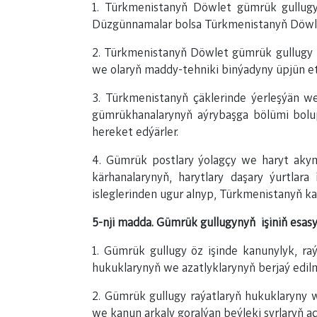
1. Türkmenistanyň Döwlet gümrük gullug
Düzgünnamalar bolsa Türkmenistanyň Döwlet
2. Türkmenistanyň Döwlet gümrük gullugy t
we olaryň maddy-tehniki binýadyny üpjün etm
3. Türkmenistanyň çäklerinde ýerleşýän we
gümrükhanalarynyň aýrybaşga bölümi bolu
hereket edýärler.
4. Gümrük postlary ýolagçy we haryt akym
kärhanalarynyň, harytlary daşary ýurtlara 
isleglerinden ugur alnyp, Türkmenistanyň ka
5-nji madda. Gümrük gullugynyň işiniň esasy
1. Gümrük gullugy öz işinde kanunylyk, ra
hukuklarynyň we azatlyklarynyň berjaý edil
2. Gümrük gullugy raýatlaryň hukuklaryny 
we kanun arkaly goralýan beýleki syrlaryň 