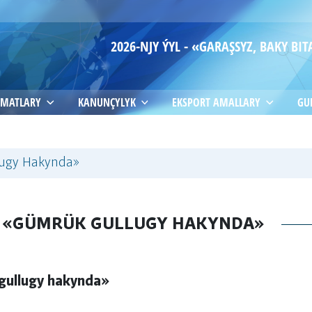
2026-NJY ÝYL - «GARAŞSYZ, BAKY B
MATLARY
KANUNÇYLYK
EKSPORT AMALLARY
GU
ugy Hakynda»
 «GÜMRÜK GULLUGY HAKYNDA»
gullugy hakynda»