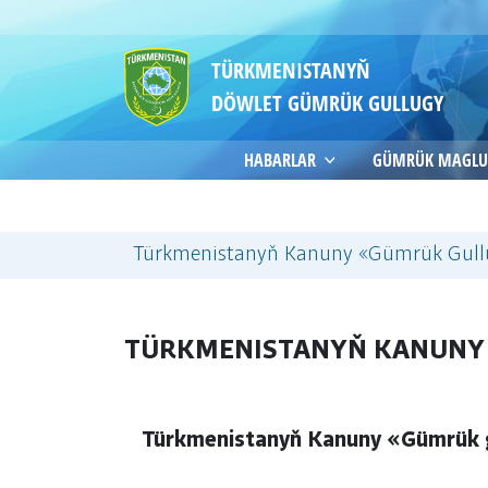
TÜRKMENISTANYŇ
DÖWLET GÜMRÜK GULLUGY
HABARLAR
GÜMRÜK MAGLU
Türkmenistanyň Kanuny «Gümrük Gull
TÜRKMENISTANYŇ KANUNY
Türkmenistanyň Kanuny «Gümrük 