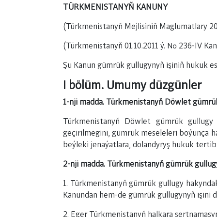
TÜRKMENISTANYŇ KANUNY
(Türkmenistanyň Mejlisiniň Maglumatlary 201
(Türkmenistanyň 01.10.2011 ý. № 236-IV Kan
Şu Kanun gümrük gullugynyň işiniň hukuk esa
I bölüm. Umumy düzgünler
1-nji madda. Türkmenistanyň Döwlet gümrük
Türkmenistanyň Döwlet gümrük gullugy 
geçirilmegini, gümrük meseleleri boýunça h
beýleki jenaýatlara, dolandyryş hukuk terti
2-nji madda. Türkmenistanyň gümrük gullu
1. Türkmenistanyň gümrük gullugy hakynda
Kanundan hem-de gümrük gullugynyň işini d
2. Eger Türkmenistanyň halkara şertnamasyn