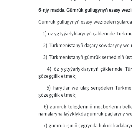
6-njy madda. Gümrük gullugynyň esasy wezi
Gümrük gullugynyň esasy wezipeleri şularda
1) öz ygtyýarlyklarynyň çäklerinde Türkm
2) Türkmenistanyň daşary söwdasyny we m
3) Türkmenistanyň gümrük serhediniň üstü
4) öz ygtyýarlyklarynyň çäklerinde Türk
gözegçilik etmek;
5) harytlar we ulag serişdeleri Türkmeni
gözegçilik etmek;
6) gümrük tölegleriniň möçberlerini belle
namalaryna laýyklykda gümrük paçlaryny we
7) gümrük işiniň çygrynda hukuk kadalary