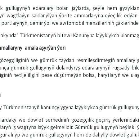
 gullugynyň edaralary bolan jaýlarda, şeýle hem gyzyklan
ryň wagtlaýyn saklanylýan ýörite ammarlaryna eýeçilik edýän ş
portlarynyň, demir ýol we awtomobil menzilleriniň çäklerinde w
 hakynda" Türkmenistanyň bitewi Kanunyna laýyklykda ulanmaga
mallaryny amala aşyrýan ýeri
 gözegçiliginiň we gümrük taýdan resmileşdirmegiň amallar
unça gümrük gullugynyň dolandyryş edaralarynyň rugsady bile
iniň netijeliligini pese düşürmeýän bolsa, harytlaryň we ula
i
gty Türkmenistanyň kanunçylygyna laýyklykda gümrük gullugunyň
lardaky we döwlet serhediniň gözegçilik-geçiriş ýerlerindäki
aryň iş wagtyna laýyk gelmelidir. Gümrük gullugynyň beýleki ý
ugur alnyp we gümrük gullugynyň hem-de dahylly döwlet gullu