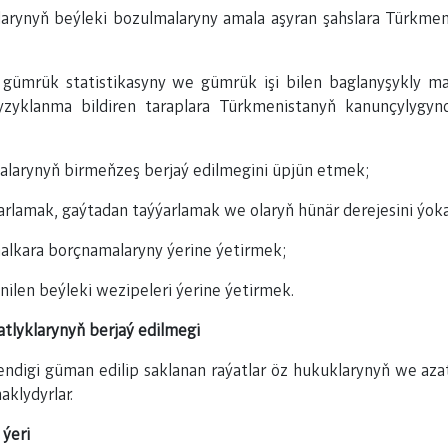
nyň beýleki bozulmalaryny amala aşyran şahslara Türkmenis
rük statistikasyny we gümrük işi bilen baglanyşykly ma
zyklanma bildiren taraplara Türkmenistanyň kanunçylygynd
larynyň birmeňzeş berjaý edilmegini üpjün etmek;
rlamak, gaýtadan taýýarlamak we olaryň hünär derejesini ýok
alkara borçnamalaryny ýerine ýetirmek;
len beýleki wezipeleri ýerine ýetirmek.
atlyklarynyň berjaý edilmegi
ndigi güman edilip saklanan raýatlar öz hukuklarynyň we aza
klydyrlar.
 ýeri