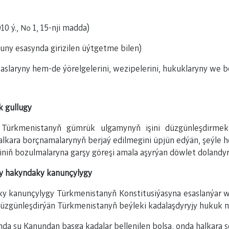
0 ý., № 1, 15-nji madda)
uny esasynda girizilen üýtgetme bilen)
slaryny hem-de ýörelgelerini, wezipelerini, hukuklaryny we bo
 gullugy
Türkmenistanyň gümrük ulgamynyň işini düzgünleşdirme
alkara borçnamalarynyň berjaý edilmegini üpjün edýän, şeýle h
biniň bozulmalaryna garşy göreşi amala aşyrýan döwlet dolandyr
gy hakyndaky kanunçylygy
ky kanunçylygy Türkmenistanyň Konstitusiýasyna esaslanýar
üzgünleşdirýän Türkmenistanyň beýleki kadalaşdyryjy hukuk n
da şu Kanundan başga kadalar bellenilen bolsa, onda halkara ş