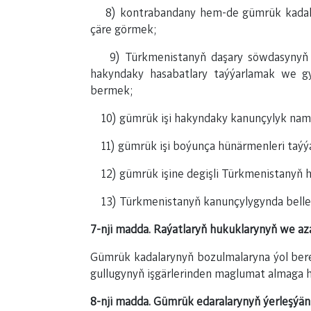
8) kontrabandany hem-de gümrük kadalary
çäre görmek;
9) Türkmenistanyň daşary söwdasynyň güm
hakyndaky hasabatlary taýýarlamak we gy
bermek;
10) gümrük işi hakyndaky kanunçylyk nama
11) gümrük işi boýunça hünärmenleri taýýa
12) gümrük işine degişli Türkmenistanyň h
13) Türkmenistanyň kanunçylygynda belleni
7-nji madda. Raýatlaryň hukuklarynyň we az
Gümrük kadalarynyň bozulmalaryna ýol bere
gullugynyň işgärlerinden maglumat almaga ha
8-nji madda. Gümrük edaralarynyň ýerleşýän