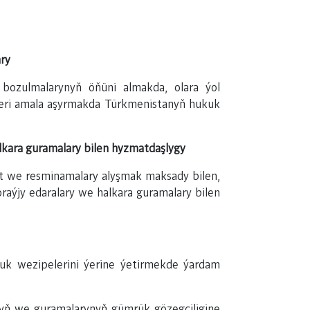
ry
ozulmalarynyň öňüni almakda, olara ýol
releri amala aşyrmakda Türkmenistanyň hukuk
lkara guramalary bilen hyzmatdaşlygy
t we resminamalary alyşmak maksady bilen,
raýjy edaralary we halkara guramalary bilen
lluk wezipelerini ýerine ýetirmekde ýardam
nyň we guramalarynyň gümrük gözegçiligine