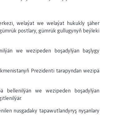
rkezi, welaýat we welaýat hukukly şäher
 gümrük postlary, gümrük gullugynyň beýleki
nilýän we wezipeden boşadylýan başlygy
rkmenistanyň Prezidenti tarapyndan wezipä
ipä bellenilýän we wezipeden boşadylýan
tlenilýär.
enilen nusgadaky tapawutlandyryş nyşanlary