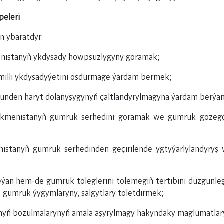
peleri
n ybaratdyr:
enistanyň ykdysady howpsuzlygyny goramak;
illi ykdysadyýetini ösdürmäge ýardam bermek;
nden haryt dolanyşygynyň çaltlandyrylmagyna ýardam berýän 
menistanyň gümrük serhedini goramak we gümrük gözegçilig
stanyň gümrük serhedinden geçirilende ygtyýarlylandyryş we
ýän hem-de gümrük töleglerini tölemegiň tertibini düzgünle
 gümrük ýygymlaryny, salgytlary töletdirmek;
nyň bozulmalarynyň amala aşyrylmagy hakyndaky maglumatlar