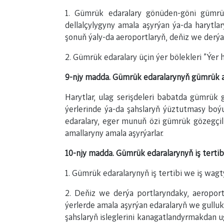
1. Gümrük edaralary gönüden-göni gümrük
dellalçylygyny amala aşyrýan ýa-da harytla
şonuň ýaly-da aeroportlaryň, deňiz we derýa 
2. Gümrük edaralary üçin ýer bölekleri "Ýer
9-njy madda. Gümrük edaralarynyň gümrük a
Harytlar, ulag serişdeleri babatda gümrük
ýerlerinde ýa-da şahslaryň ýüztutmasy boý
edaralary, eger munuň özi gümrük gözegçilig
amallaryny amala aşyrýarlar.
10-njy madda. Gümrük edaralarynyň iş tertib
1. Gümrük edaralarynyň iş tertibi we iş wa
2. Deňiz we derýa portlaryndaky, aeroport
ýerlerde amala aşyrýan edaralaryň we gullukl
şahslaryň isleglerini kanagatlandyrmakdan 