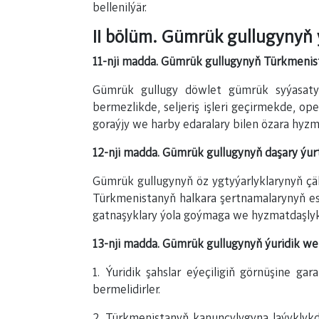
bellenilýär.
II bölüm. Gümrük gullugynyň 
11-nji madda. Gümrük gullugynyň Türkmenist
Gümrük gullugy döwlet gümrük syýasaty
bermezlikde, seljeriş işleri geçirmekde, o
goraýjy we harby edaralary bilen özara hyzm
12-nji madda. Gümrük gullugynyň daşary ýur
Gümrük gullugynyň öz ygtyýarlyklarynyň ç
Türkmenistanyň halkara şertnamalarynyň esa
gatnaşyklary ýola goýmaga we hyzmatdaşly
13-nji madda. Gümrük gullugynyň ýuridik we f
1. Ýuridik şahslar eýeçiligiň görnüşine g
bermelidirler.
2. Türkmenistanyň kanunçylygyna laýyklyk