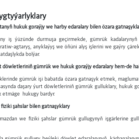
ygtyýarlyklary
anyň hukuk goraýjy we harby edaralary bilen özara gatnaşykla
ny iş ýüzünde durmuşa geçirmekde, gümrük kadalarynyň b
peratiw-agtaryş, anyklaýyş we öňüni alyş işlerini we gaýry çä
atdaşlykda bolýar.
t döwletleriniň gümrük we hukuk goraýjy edaralary hem-de ha
äklerinde gümrük işi babatda özara gatnaşyk etmek, magluma
synda daşary ýurt döwletleriniň gümrük gulluklary, hukuk go
k etmäge hukugy bardyr.
iziki şahslar bilen gatnaşyklary
aramazdan we fiziki şahslar gümrük gullugynyň işgärlerine gu
da gümrük gullugy beýleki döwlet edaralarynyň, kärhanalary