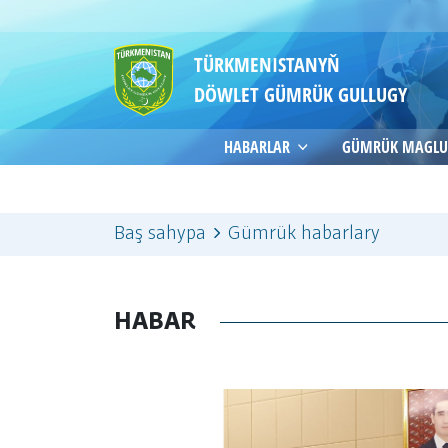
TÜRKMENISTANYŇ
DÖWLET GÜMRÜK GULLUGY
HABARLAR
GÜMRÜK MAGLU
Baş sahypa
Gümrük habarlary
HABAR