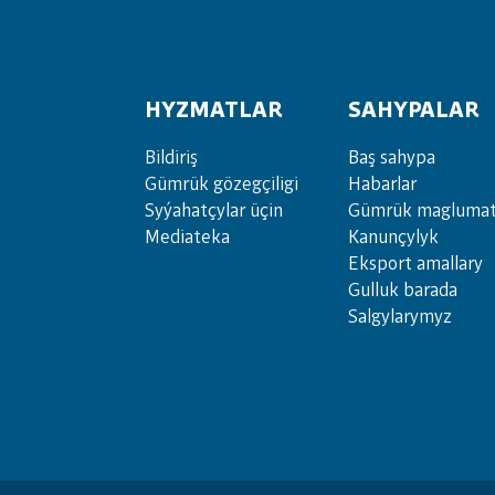
HYZMATLAR
SAHYPALAR
Bil­di­riş
Baş sahypa
Güm­rük gö­zeg­çi­li­gi
Habarlar
Sy­ýa­hat­çy­lar ü­çin
Gümrük maglumat
Media­teka
Kanunçylyk
Eksport amallary
Gulluk barada
Salgylarymyz