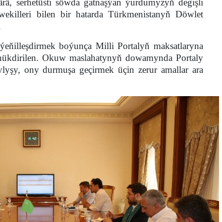
ä, serhetüsti söwda gatnaşýan ýurdumyzyň degişli
 wekilleri bilen bir hatarda Türkmenistanyň Döwlet
.
eňilleşdirmek boýunça Milli Portalyň maksatlaryna
nükdirilen. Okuw maslahatynyň dowamynda Portaly
ylyşy, ony durmuşa geçirmek üçin zerur amallar ara