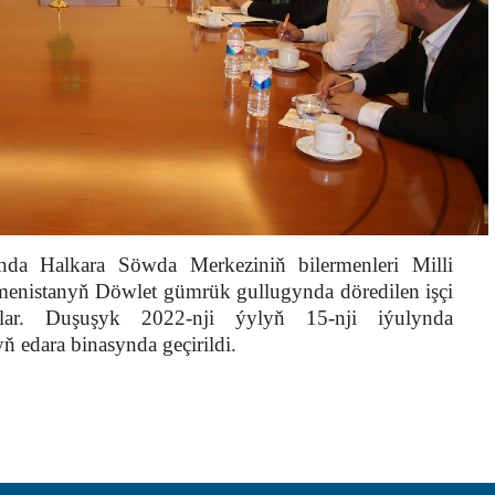
da Halkara Söwda Merkeziniň bilermenleri Milli
kmenistanyň Döwlet gümrük gullugynda döredilen işçi
lar. Duşuşyk 2022-nji ýylyň 15-nji iýulynda
edara binasynda geçirildi.