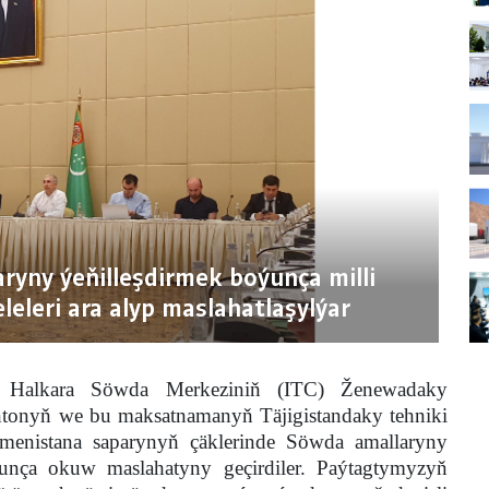
yny ýeňilleşdirmek boýunça milli
leleri ara alyp maslahatlaşylýar
Halkara Söwda Merkeziniň (ITC) Ženewadaky
tonyň we bu maksatnamanyň Täjigistandaky tehniki
menistana saparynyň çäklerinde Söwda amallaryny
ýunça okuw maslahatyny geçirdiler. Paýtagtymyzyň