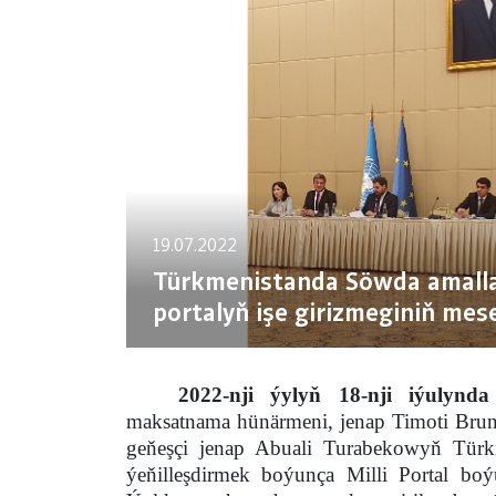
19.07.2022
Türkmenistanda Söwda amallar
portalyň işe girizmeginiň mese
2022-nji ýylyň 18-nji iýulynda
maksatnama hünärmeni, jenap Timoti Brun
geňeşçi jenap Abuali Turabekowyň Türk
ýeňilleşdirmek boýunça Milli Portal bo