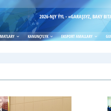
2026-NJY ÝYL - «GARAŞSYZ, BAKY B
MATLARY
KANUNÇYLYK
EKSPORT AMALLARY
GU