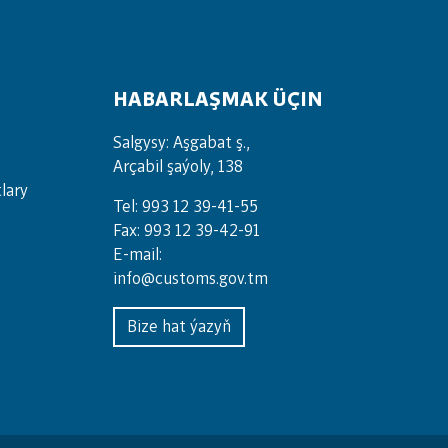
HABARLAŞMAK ÜÇIN
Salgysy: Aşgabat ş.,
Arçabil şaýoly, 138
lary
Tel: 993 12 39-41-55
Fax: 993 12 39-42-91
E-mail:
info@customs.gov.tm
Bize hat ýazyň