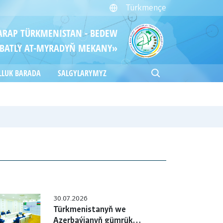
Türkmençe
ITARAP TÜRKMENISTAN - BEDEW
BATLY AT-MYRADYŇ MEKANY»
LLUK BARADA
SALGYLARYMYZ
30.07.2026
Türkmenistanyň we
Azerbaýjanyň gümrük