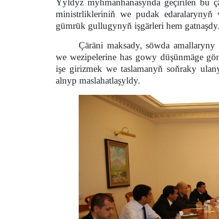
Ýyldyz myhmanhanasynda geçirilen bu çär
ministrlikleriniň we pudak edaralarynyň
gümrük gullugynyň işgärleri hem gatnaşdy
Çäräni maksady, söwda amallaryny ý
we wezipelerine has gowy düşünmäge gö
işe girizmek we taslamanyň soňraky ulan
alnyp maslahatlaşyldy.