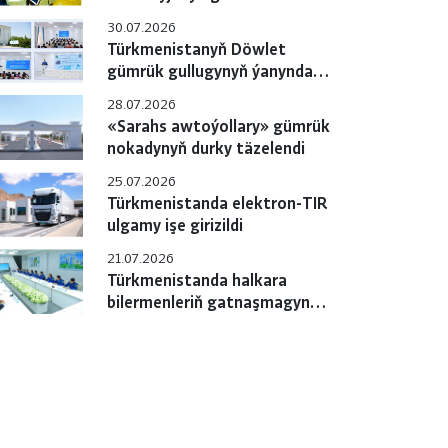
gulluklary özara
30.07.2026
hyzmatdaşlygyň meselelerini
Türkmenistanyň Döwlet
ara alyp maslahatlaşdylar
gümrük gullugynyň ýanyndaky
Okuw merkezinde pudagara
28.07.2026
okuw-maslahaty geçirildi
«Sarahs awtoýollary» gümrük
nokadynyň durky täzelendi
25.07.2026
Türkmenistanda elektron-TIR
ulgamy işe girizildi
21.07.2026
Türkmenistanda halkara
bilermenleriň gatnaşmagynda
«e-TIR» ulgamyny
sanlylaşdyrmak boýunça
çäreler geçirilýär