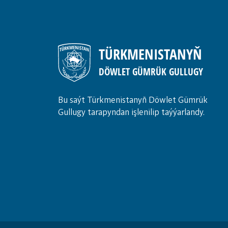
TÜRKMENISTANYŇ
DÖWLET GÜMRÜK GULLUGY
Bu saýt Türkmenistanyñ Döwlet Gümrük
Gullugy tarapyndan işlenilip taýýarlandy.