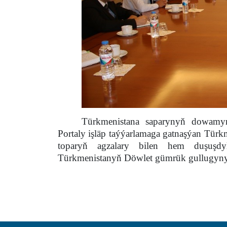
Türkmenistana saparynyň dowamyn
Portaly işläp taýýarlamaga gatnaşýan Tür
toparyň agzalary bilen hem duşuşdy
Türkmenistanyň Döwlet gümrük gullugynyň 