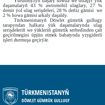
Ýurdumyzyň daşary söwda we üstaşyr ýük
daşamalaryň 43 % awtomobil ulaglary, 27 %
demir ýol ulag serişdeleri, 28 % deňiz gämisi we
2 % howa gämisi arkaly daşaldy.
Türkmenistanyň Döwlet gümrük gullugy
tarapyndan halkara ýük daşamalarynda
ulag
serişdeleriň we ýükleriň gümrük serhedinden çalt
geçirilmegini üpjün etmek babatynda yzygiderli
işleri durmuşa geçirýär.
TÜRKMENISTANYŇ
DÖWLET GÜMRÜK GULLUGY