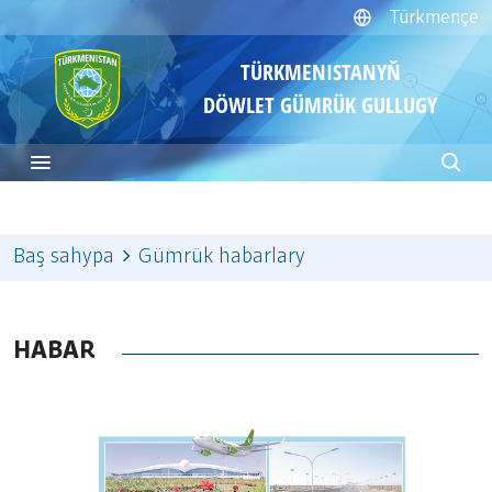
Türkmençe
TÜRKMENISTANYŇ
DÖWLET GÜMRÜK GULLUGY
Baş sahypa
Gümrük habarlary
HABAR