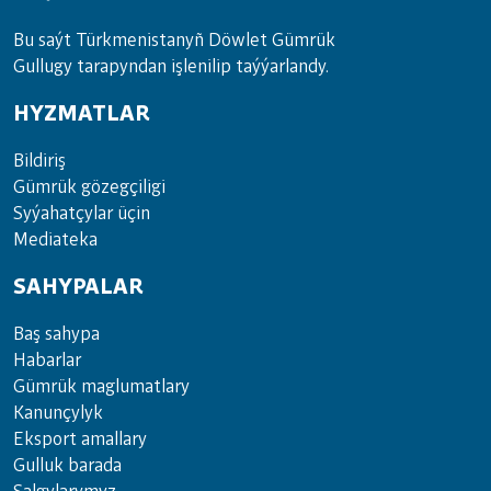
Bu saýt Türkmenistanyñ Döwlet Gümrük
Gullugy tarapyndan işlenilip taýýarlandy.
HYZMATLAR
Bil­di­riş
Güm­rük gö­zeg­çi­li­gi
Sy­ýa­hat­çy­lar ü­çin
Media­teka
SAHYPALAR
Baş sahypa
Habarlar
Gümrük maglumatlary
Kanunçylyk
Eksport amallary
Gulluk barada