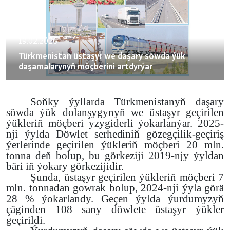
19.02.2026
Türkmenistan üstaşyr we daşary söwda ýük
daşamalarynyň möçberini artdyrýar
Soňky ýyllarda Türkmenistanyň daşary
söwda ýük dolanşygynyň we üstaşyr geçirilen
ýükleriň möçberi yzygiderli ýokarlanýar. 2025-
nji ýylda
Döwlet serhediniň gözegçilik-geçiriş
ýerlerinde geçirilen ýükleriň möçberi
20 mln.
tonna deň bolup, bu görkeziji 2019-njy ýyldan
bäri iň ýokary görkezijidir.
Şunda, üstaşyr geçirilen ýükleriň möçberi 7
mln. tonnadan gowrak bolup, 2024-nji ýyla görä
28 % ýokarlandy. Geçen ýylda ýurdumyzyň
çäginden 108 sany döwlete üstaşyr ýükler
geçirildi.