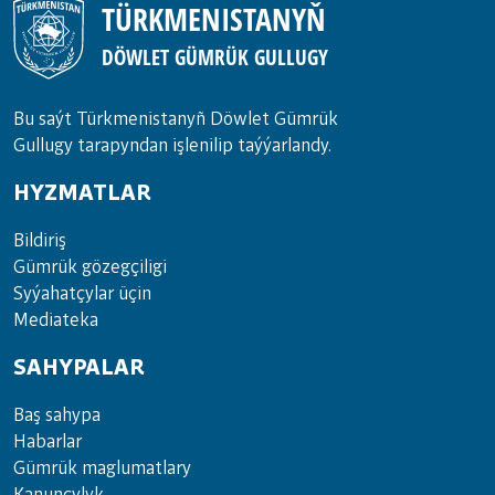
TÜRKMENISTANYŇ
DÖWLET GÜMRÜK GULLUGY
Bu saýt Türkmenistanyñ Döwlet Gümrük
Gullugy tarapyndan işlenilip taýýarlandy.
HYZMATLAR
Bil­di­riş
Güm­rük gö­zeg­çi­li­gi
Sy­ýa­hat­çy­lar ü­çin
Media­teka
SAHYPALAR
Baş sahypa
Habarlar
Gümrük maglumatlary