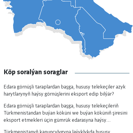
Köp soralýan soraglar
Edara görnüşli taraplardan başga, hususy telekeçiler azyk
harytlarynyň haýsy görnüşlerini eksport edip bilýär?
Edara görnüşli taraplardan başga, hususy telekeçileriň
Türkmenistandan buýan köküni we buýan köküniň şiresini
eksport etmekleri üçin gümrük edarasyna haýsy
resminamalar berilýär?
Türkmenistanyň kanunçylygyna laýyklykda hususy