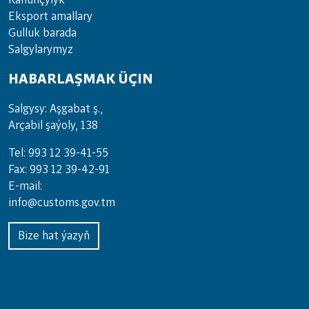
Kanunçylyk
Eksport amallary
Gulluk barada
Salgylarymyz
HABARLAŞMAK ÜÇIN
Salgysy: Aşgabat ş.,
Arçabil şaýoly, 138
Tel: 993 12 39-41-55
Fax: 993 12 39-42-91
E-mail:
info@customs.gov.tm
Bize hat ýazyň