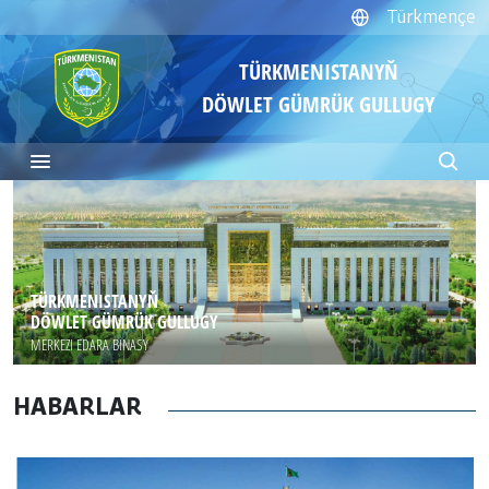
Türkmençe
TÜRKMENISTANYŇ
DÖWLET GÜMRÜK GULLUGY
TÜRKMENISTANYŇ
DÖWLET GÜMRÜK GULLUGY
MERKEZI EDARA BINASY
HABARLAR