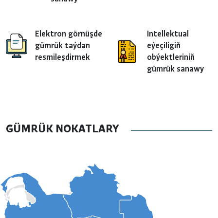
Elektron görnüşde
Intellektual
gümrük taýdan
eýeçiligiň
resmileşdirmek
obýektleriniň
gümrük sanawy
GÜMRÜK NOKATLARY