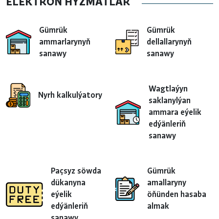
ELEKTRON HYZMATLAR
Gümrük
Gümrük
ammarlarynyň
dellallarynyň
sanawy
sanawy
Wagtlaýyn
Nyrh kalkulýatory
saklanylýan
ammara eýelik
edýänleriň
sanawy
Paçsyz söwda
Gümrük
dükanyna
amallaryny
eýelik
öňünden hasaba
edýänleriň
almak
sanawy