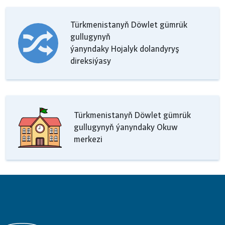
Türkmenistanyň Döwlet gümrük
gullugynyň
ýanyndaky Hojalyk dolandyryş
direksiýasy
Türkmenistanyň Döwlet gümrük
gullugynyň ýanyndaky Okuw
merkezi