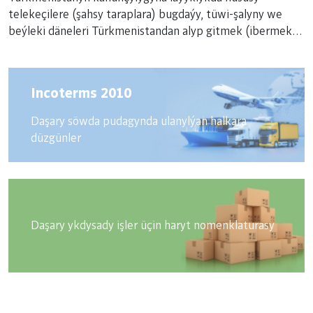
telekeçilere (şahsy taraplara) bugdaýy, tüwi-şalyny we
beýleki däneleri Türkmenistandan alyp gitmek (ibermek)
gadagan edilýär. Däneli ösümliklere däl-de, kösükli
ösümliklere degişli bolan mäşiň dänesi hem alnyp gidilmegi
(iberilmegi) gadagan edilen dänelere degişlimi?
Incoterms 2010
Daşary söwda pudagynda ulanylýan halkara
düzgünler
Daşary ykdysady işler üçin haryt nomenklaturasy