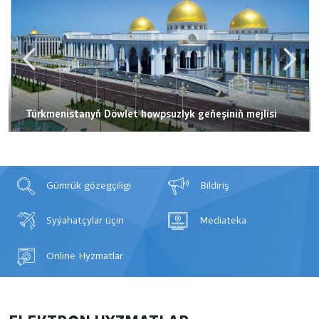
Türkmenistanyň Döwlet howpsuzlyk geňeşiniň mejlisi
Güm­rük gö­zeg­çi­li­gi
Bil­di­riş
Sy­ýa­hat­çy­lar ü­çin
Media­teka
Online Hyz­mat­lar