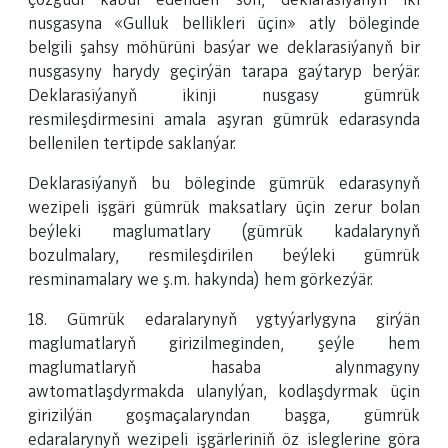
çözgüdi kabul edenden soň, deklarasiýanyň iki
nusgasyna «Gulluk bellikleri üçin» atly böleginde
belgili şahsy möhürüni basýar we deklarasiýanyň bir
nusgasyny harydy geçirýän tarapa gaýtaryp berýär.
Deklarasiýanyň ikinji nusgasy gümrük
resmileşdirmesini amala aşyran gümrük edarasynda
bellenilen tertipde saklanýar.
Deklarasiýanyň bu böleginde gümrük edarasynyň
wezipeli işgäri gümrük maksatlary üçin zerur bolan
beýleki maglumatlary (gümrük kadalarynyň
bozulmalary, resmileşdirilen beýleki gümrük
resminamalary we ş.m. hakynda) hem görkezýär.
18. Gümrük edaralarynyň ygtyýarlygyna girýän
maglumatlaryň girizilmeginden, şeýle hem
maglumatlaryň hasaba alynmagyny
awtomatlaşdyrmakda ulanylýan, kodlaşdyrmak üçin
girizilýän goşmaçalaryndan başga, gümrük
edaralarynyň wezipeli işgärleriniň öz isleglerine göra