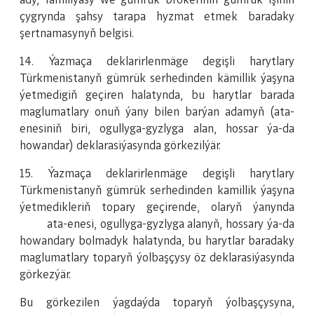
ady, familiýasy we gümrük brokeriniň gümrük işiniň
çygrynda şahsy tarapa hyzmat etmek baradaky
şertnamasynyň belgisi.
14. Ýazmaça deklarirlenmäge degişli harytlary
Türkmenistanyň gümrük serhedinden kämillik ýaşyna
ýetmedigiň geçiren halatynda, bu harytlar barada
maglumatlary onuň ýany bilen barýan adamyň (ata-
enesiniň biri, ogullyga-gyzlyga alan, hossar ýa-da
howandar) deklarasiýasynda görkezilýär.
15. Ýazmaça deklarirlenmäge degişli harytlary
Türkmenistanyň gümrük serhedinden kamillik ýaşyna
ýetmedikleriň topary geçirende, olaryň ýanynda
ata-ene­si, ogullyga-gyzlyga alanyň, hossary ýa-da
howandary bolmadyk halatynda, bu harytlar baradaky
maglumatlary toparyň ýolbaşçysy öz deklarasiýasynda
görkezýär.
Bu görkezilen ýagdaýda toparyň ýolbaşçysyna,