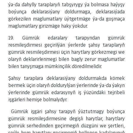
ýa-da dahylly taraplaryň tabşyrygy ýa bolmasa haýyşy
boýunça deklarasiýany doldurmaga, deklarasiýada
görkezilen maglumatlary üýtgetmäge ýa-da goşmaça
maglumatlary girizmäge haky ýokdur.
19. Gümrük edaralary tarapyndan gümrük
resmileşdirmesi geçirilýän ýerlerde şahsy taraplaryň
gümrük resmileşdirmesi üçin harytlary görkezmegi we
olaryň deklarirlenmegi bilen bagly zerur maglumatlar
bilen tanyşmaga mümkinçilik döredilmelidir.
Şahsy taraplara deklarasiýany doldurmakda kömek
bermek üçin olaryň doldurylýan ýerlerinde ýa-da ýakyn
ýerlerinde gümrük edarasynyň iş ýüzündäki tejribeli
işgärleri hemişe bolmalydyr.
Gümrük işgäri şahsy tarapyň ýüztutmagy boýunça
gümrük resmileşdirmesine degişli harytlar, harytlary
gümrük serhedinden geçirmegiň düzgüni we şertleri,