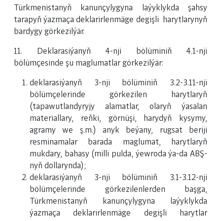
Türkmenistanyň kanunçylygyna laýyklykda şahsy
tarapyň ýazmaça deklarirlenmäge degişli harytlarynyň
bardygy görkezilýär.
11. Deklarasiýanyň 4-nji bölüminiň 4.1-nji
bölümçesinde şu maglumatlar görkezilýär:
deklarasiýanyň 3-nji bölüminiň 3.2-3.11-nji
bölümçelerinde görkezilen harytlaryň
(tapawutlandyryjy alamatlar, olaryň ýasalan
materiallary, reňki, görnüşi, harydyň kysymy,
agramy we ş.m.) anyk beýany, rugsat beriji
resminamalar barada maglumat, harytlaryň
mukdary, bahasy (milli pulda, ýewroda ýa-da ABŞ-
nyň dollarynda);
deklarasiýanyň 3-nji bölüminiň 3.1-3.12-nji
bölümçelerinde görkezilenlerden başga,
Türkmenistanyň kanunçylygyna laýyklykda
ýazmaça deklarirlenmäge degişli harytlar