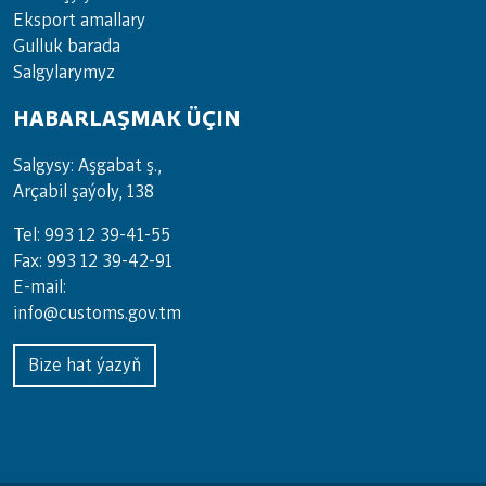
Eksport amallary
Gulluk barada
Salgylarymyz
HABARLAŞMAK ÜÇIN
Salgysy: Aşgabat ş.,
Arçabil şaýoly, 138
Tel: 993 12 39-41-55
Fax: 993 12 39-42-91
E-mail:
info@customs.gov.tm
Bize hat ýazyň