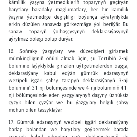
kämillik ýaşyna ýetmedikleriň toparynyň geçirýän
harytlary baradaky maglumatlary, her bir kämillik
ýaşyna ýetmedige degişliligi boýunça aýratynlykda
erkin düzülen sanawda görkezmäge ýol berilýär. Bu
sanaw toparyň ýolbaşçysynyň deklarasiýasynyň
aýrylmaz bölegi bolup durýar.
16. Soňraky ýazgylary we düzedişleri girizmek
mümkinçiliginiň öňüni almak üçin, şu Tertibiň 2-nji
bölümine laýyklykda girizilen üýtgetmelerden başga,
deklarasiýany kabul edýän gümrük edarasynyň
wezipeli işgäri şahsy tarapyň deklarasiýanyň 3-nji
bölüminiň 3.1-nji bölümçesinde we 4-nji bölüminiň 4.1-
nji bölümçesinde eden ýazgylarynyň daşyny üznüksiz
çyzyk bilen çyzýar we bu ýazgylary belgili şahsy
möhüri bilen tassyklaýar.
17. Gümrük edarasynyň wezipeli işgäri deklarasiýany
barlap bolandan we harytlary goýbermek barada