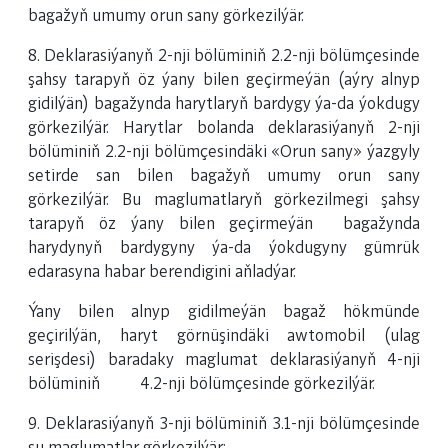
bagažyň umumy orun sany görkezilýär.
8. Deklarasiýanyň 2-nji bölüminiň 2.2-nji bölümçesinde
şahsy tarapyň öz ýany bilen geçirmeýän (aýry alnyp
gidilýän) bagažynda harytlaryň bardygy ýa-da ýokdugy
görkezilýär. Harytlar bolanda deklarasiýanyň 2-nji
bölüminiň 2.2-nji bölümçesindäki «Orun sany» ýazgyly
setirde san bilen bagažyň umumy orun sany
görkezilýär. Bu maglumatlaryň görkezilmegi şahsy
tarapyň öz ýany bilen geçirmeýän bagažynda
harydynyň bardygyny ýa-da ýokdugyny gümrük
edarasyna habar berendigini aňladýar.
Ýany bilen alnyp gidilmeýän bagaž hökmünde
geçirilýän, haryt görnüşindäki awtomobil (ulag
serişdesi) baradaky maglumat deklarasiýanyň 4-nji
bölüminiň 4.2-nji bölümçesinde görkezilýär.
9. Deklarasiýanyň 3-nji bölüminiň 3.1-nji bölümçesinde