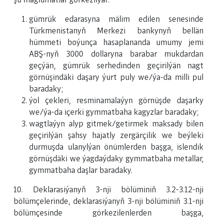
şu maglumatlar görkezilýär:
gümrük edarasyna mälim edilen senesinde
Türkmenistanyň Merkezi bankynyň bellän
hümmeti boýunça hasaplananda umumy jemi
ABŞ-nyň 3000 dollaryna barabar mukdardan
geçýän, gümrük serhedinden geçirilýän nagt
görnüşindäki daşary ýurt puly we/ýa-da milli pul
baradaky;
ýol çekleri, resminamalaýyn görnüşde daşarky
we/ýa-da içerki gymmatbaha kagyzlar baradaky;
wagtlaýyn alyp gitmek/getirmek maksady bilen
geçirilýän şahsy hajatly zergärçilik we beýleki
durmuşda ulanylýan önümlerden başga, islendik
görnüşdäki we ýagdaýdaky gymmatbaha metallar,
gymmatbaha daşlar baradaky.
10. Deklarasiýanyň 3-nji bölüminiň 3.2-3.12-nji
bölümçelerinde, deklarasiýanyň 3-nji bölüminiň 3.1-nji
bölümçesinde görkezilenlerden başga,