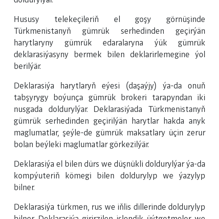
doldurylýar.
Hususy telekeçileriň el goşy görnüşinde
Türkmenistanyň gümrük serhedinden geçirýän
harytlaryny gümrük edaralaryna ýük gümrük
deklarasiýasyny bermek bilen deklarirlemegine ýol
berilýär.
Deklarasiýa harytlaryň eýesi (daşaýjy) ýa-da onuň
tabşyrygy boýunça gümrük brokeri tarapyndan iki
nusgada doldurylýar. Deklarasiýada Türkmenistanyň
gümrük serhedinden geçirilýän harytlar hakda anyk
maglumatlar, şeýle-de gümrük maksatlary üçin zerur
bolan beýleki maglumatlar görkezilýär.
Deklarasiýa el bilen dürs we düşnükli doldurylýar ýa-da
kompýuteriň kömegi bilen doldurylyp we ýazylyp
bilner.
Deklarasiýa türkmen, rus we iňlis dillerinde doldurylyp