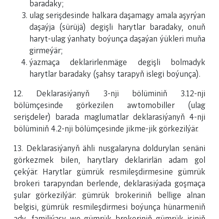
baradaky;
ulag serişdesinde halkara daşamagy amala aşyrýan
daşaýja (sürüjä) degişli harytlar baradaky, onuň
haryt-ulag ýanhaty boýunça daşaýan ýükleri muňa
girmeýär;
ýazmaça deklarirlenmäge degişli bolmadyk
harytlar baradaky (şahsy tarapyň islegi boýunça).
12. Deklarasiýanyň 3-nji bölüminiň 3.12-nji
bölümçesinde görkezilen awtomobiller (ulag
serişdeler) barada maglumatlar deklarasiýanyň 4-nji
bölüminiň 4.2-nji bölümçesinde jikme-jik görkezilýär.
13. Deklarasiýanyň ähli nusgalaryna doldurylan senäni
görkezmek bilen, harytlary deklarirlän adam gol
çekýär. Harytlar gümrük resmileşdirmesine gümrük
brokeri tarapyndan berlende, deklarasiýada goşmaça
şular görkezilýär: gümrük brokeriniň bellige alnan
belgisi, gümrük resmileşdirmesi boýunça hünarmeniň