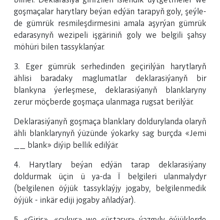
bilner. Deklarasiýa girirzilen islendik üýtgetmeler we
goşmaçalar harytlary beýan edýän tarapyň goly, şeýle­-
de gümrük resmileşdirmesini amala aşyrýan gümrük
edarasynyň wezipeli işgäriniň goly we belgili şahsy
möhüri bilen tassyklanýar.
3. Eger gümrük serhedinden geçirilýän harytlaryň
ählisi baradaky maglumatlar deklarasiýanyň bir
blankyna ýerleşmese, deklarasiýanyň blanklaryny
zerur möçberde goşmaça ulanmaga rugsat berilýär.
Deklarasiýanyň goşmaça blanklary doldurylanda olaryň
ähli blanklarynyň ýüzünde ýokarky sag burçda «Jemi
__ blank» diýip bellik edilýär.
4. Harytlary beýan edýän tarap deklarasiýany
doldurmak üçin ü ya-da Ï belgileri ulanmalydyr
(belgilenen öýjük tassyklaýjy jogaby, belgilenmedik
öýjük - inkär ediji jogaby aňladýar).