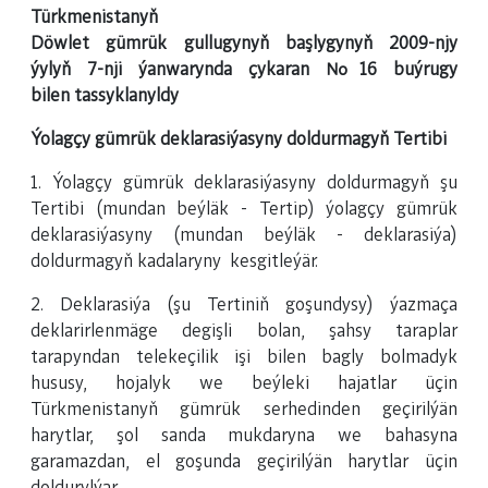
Türkmenistanyň
Döwlet gümrük gullugynyň başlygynyň 2009-njy
ýylyň 7-nji ýanwarynda çykaran №16 buýrugy
bilen tassyklanyldy
Ýolagçy gümrük deklarasiýasyny doldurmagyň Tertibi
1. Ýolagçy gümrük deklarasiýasyny doldurmagyň şu
Tertibi (mundan beýläk ­- Tertip) ýolagçy gümrük
deklarasiýasyny (mundan beýläk ­- deklarasiýa)
doldurmagyň kadalaryny kesgitleýär.
2. Deklarasiýa (şu Tertiniň goşundysy) ýazmaça
deklarirlenmäge degişli bolan, şahsy taraplar
tarapyndan telekeçilik işi bilen bagly bolmadyk
hususy, hojalyk we beýleki hajatlar üçin
Türkmenistanyň gümrük serhedinden geçirilýän
harytlar, şol sanda mukdaryna we bahasyna
garamazdan, el goşunda geçirilýän harytlar üçin