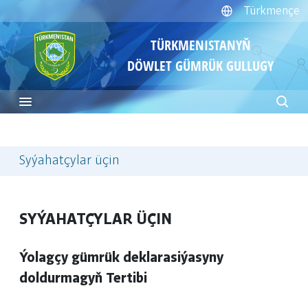
Türkmençe
TÜRKMENISTANYŇ
DÖWLET GÜMRÜK GULLUGY
Syýahatçylar üçin
SYÝAHATÇYLAR ÜÇIN
Ýolagçy gümrük deklarasiýasyny
doldurmagyň Tertibi