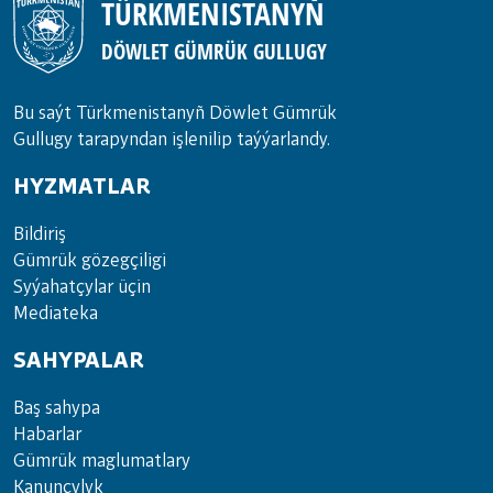
TÜRKMENISTANYŇ
DÖWLET GÜMRÜK GULLUGY
Bu saýt Türkmenistanyñ Döwlet Gümrük
Gullugy tarapyndan işlenilip taýýarlandy.
HYZMATLAR
Bil­di­riş
Güm­rük gö­zeg­çi­li­gi
Sy­ýa­hat­çy­lar ü­çin
Media­teka
SAHYPALAR
Baş sahypa
Habarlar
Gümrük maglumatlary
Kanunçylyk