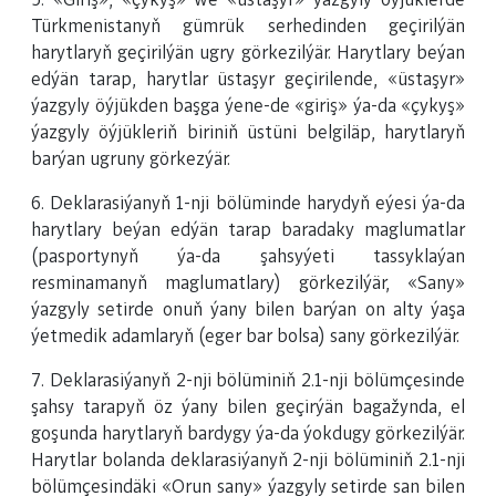
5. «Giriş», «çykyş» we «üstaşyr» ýazgyly öýjüklerde
Türkmenistanyň gümrük serhedinden geçirilýän
harytlaryň geçirilýän ugry görkezilýär. Harytlary beýan
edýän tarap, harytlar üstaşyr geçirilende, «üstaşyr»
ýazgyly öýjükden başga ýene-de «giriş» ýa-da «çykyş»
ýazgyly öýjükleriň biriniň üstüni belgiläp, harytlaryň
barýan ugruny görkezýär.
6. Deklarasiýanyň 1-nji bölüminde harydyň eýesi ýa-da
harytlary beýan edýän tarap baradaky maglumatlar
(pasportynyň ýa-da şahsyýeti tassyklaýan
resminamanyň maglumatlary) görkezilýär, «Sany»
ýazgyly setirde onuň ýany bilen barýan on alty ýaşa
ýetmedik adamlaryň (eger bar bolsa) sany görkezilýär.
7. Deklarasiýanyň 2-nji bölüminiň 2.1-nji bölümçesinde
şahsy tarapyň öz ýany bilen geçirýän bagažynda, el
goşunda harytlaryň bardygy ýa-da ýokdugy görkezilýär.
Harytlar bolanda deklarasiýanyň 2-nji bölüminiň 2.1-nji
bölümçesindäki «Orun sany» ýazgyly setirde san bilen