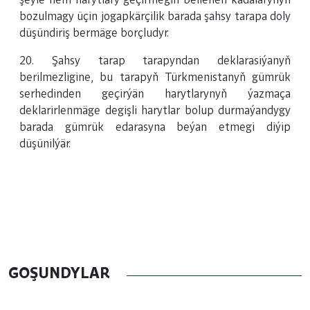
şeýle hem harytlary geçirmegiň bellenen kadalarynyň
bozulmagy üçin jogapkärçilik barada şahsy tarapa doly
düşündiriş bermäge borçludyr.
20. Şahsy tarap tarapyndan deklarasiýanyň
berilmezligine, bu tarapyň Türkmenistanyň gümrük
serhedinden geçirýän harytlarynyň ýazmaça
deklarirlenmäge degişli harytlar bolup durmaýandygy
barada gümrük edarasyna beýan etmegi diýip
düşünilýär.
GOŞUNDYLAR