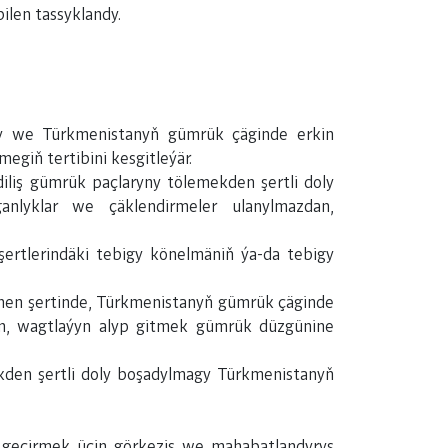
ilen tassyklandy.
dy we Türkmenistanyň gümrük çäginde erkin
egiň tertibini kesgitleýär.
iliş gümrük paçlaryny tölemekden şertli doly
anlyklar we çäklendirmeler ulanylmazdan,
şertlerindäki tebigy könelmäniň ýa-da tebigy
ilnen şertinde, Türkmenistanyň gümrük çäginde
len, wagtlaýyn alyp gitmek gümrük düzgünine
ekden şertli doly boşadylmagy Türkmenistanyň
 geçirmek üçin görkeziş we mahabatlandyryş