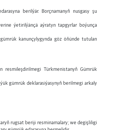
darasyna berilýär. Borçnamanyň nusgasy şu
ine ýetirilýänçä aýratyn tapgyrlar boýunça
ň gümrük kanunçylygynda göz öňünde tutulan
an resmileşdirilmegi Türkmenistanyň Gümrük
 ýük gümrük deklarasiýasynyň berilmegi arkaly
aryň rugsat beriji resminamalary; we degişliligi
ry gümrük edarasyna bermelidir.