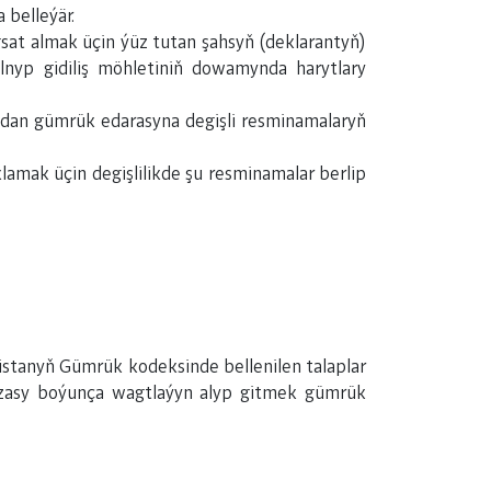
 belleýär.
gsat almak üçin ýüz tutan şahsyň (deklarantyň)
lnyp gidiliş möhletiniň dowamynda harytlary
ndan gümrük edarasyna degişli resminamalaryň
amak üçin degişlilikde şu resminamalar berlip
istanyň Gümrük kodeksinde bellenilen talaplar
 arzasy boýunça wagtlaýyn alyp gitmek gümrük