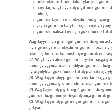
bellenilen tertipde doldurylan ýük gümrük
harytlar, wagtlaýyn alyp gitmek gümrük 
bilen);
gümrük taýdan resmileşdirilendigi üçin g
yzyna getirilen harytlar üçin harydyň ýany
gümrük maksatlary üçin göz öňünde tutula
Wagtlaýyn alyp gitmegiň gümrük düzgüni astyn
alyp gitmegi resmileşdiren gümrük edarasy 
resmileşdiren Türkmenistanyň gümrük edarasy
27. Wagtlaýyn alnyp gidilen harytlar başga 
kanunçylygynda mälim edilýän gümrük düzgün
aýratynlyklar göz öňünde tutulyp amala aşyrylý
28. Wagtlaýyn alnyp gidilen harytlar başga
kanunçylygynda göz öňünde tutulan gümrük töle
29. Wagtlaýyn alyp gitmegiň gümrük düzgünind
gümrük düzgünine ýerleşdirilýänçä gümrük göz
30. Wagtlaýyn alyp gitmegiň gümrük düzgünin
çekýär.