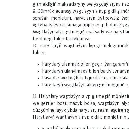
gitmekligiň maksatlaryny we ýagdaýlaryny naz
9. Gümrük edarasy wagtlaýyn alnyp gidiliş möh
soraýan möhletini, harytlaryň üýtgewsiz ýa
ygtybarly kybaplamagy üpjün edip bolmaklygy
Wagtlaýyn alyp gitmegiň maksady we harytlar
berilmegi bilen tassyklanýar.
10. Harytlaryň, wagtlaýyn alyp gitmek gümrük
bilner:
harytlary ulanmak bilen geçirilýän çärän
harytlaryň ulanylmagy bilen bagly synagy
hasaplar we beýleki täjirçilik resminamala
harytlaryň wagtlaýyn alnyp gidilmeginiň 
11. Harytlary wagtlaýyn alyp gitmegiň möhlet
we şertler bozulmadyk bolsa, wagtlaýyn alyp
düzgünine laýyklykda harytlary resmileşdiren 
Harytlaryň wagtlaýyn alnyp gidiliş möhletiniň 
wagtlaýyn alyp gitmek gümrük düzgünine l