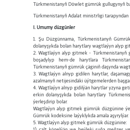
Türkmenistanyň Döwlet gümrük gullugynyň başly
Türkmenistanyň Adalat ministrligi tarapyndan 2
I. Umumy düzgünler
1. Şu Düzgünnama, Türkmenistanyň Gümrük 
dolanyşykda bolan harytlary wagtlaýyn alyp gi
2. Wagtlaýyn alyp gitmek - Türkmenistanyň g
boşadylyp hem-de harytlara Türkmenistan
Türkmenistanyň gümrük çäginiň daşynda wagtl
3. Wagtlaýyn alnyp gidilen harytlar, daşama
azalmanyň netijesindäki üýtgemelerden başga
4. Wagtlaýyn alnyp gidilýän harytlar yzyna g
erkin dolanyşykda bolan harytlary Türkmeni
ýerleşdirip bolar.
Wagtlaýyn alyp gitmek gümrük düzgünine ýerl
Gümrük kodeksine laýyklykda amala aşyrylýar.
5. Wagtlaýyn alyp gitmek gümrük düzgünine:
1) çalt könelýän we beýleki şuňa meňzeş y