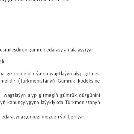
resmileşdiren gümrük edarasy amala aşyrýar.
ek
a getirilmelidir ýa-da wagtlaýyn alyp gitmek
melidir (Türkmenistanyň Gümrük kodeksine
a, wagtlaýyn alyp gitmegiň gümrük düzgünini
nyň kanunçylygyna laýyklykda Türkmenistanyň
edarasyna görkezilmezden ýol berilýär.