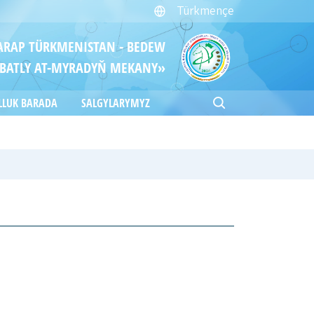
Türkmençe
ITARAP TÜRKMENISTAN - BEDEW
BATLY AT-MYRADYŇ MEKANY»
LLUK BARADA
SALGYLARYMYZ