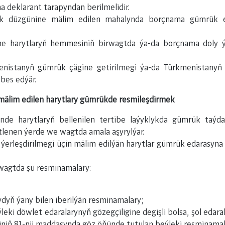
 deklarant tarapyndan berilmelidir.
ük düzgünine mälim edilen mahalynda borçnama gümrük e
e harytlaryň hemmesiniň birwagtda ýa-da borçnama doly ýer
menistanyň gümrük çägine getirilmegi ýa-da Türkmenistany
bes edýär.
mälim edilen harytlary gümrükde resmileşdirmek
de harytlaryň bellenilen tertibe laýyklykda gümrük taýd
lenen ýerde we wagtda amala aşyrylýar.
erleşdirilmegi üçin mälim edilýän harytlar gümrük edarasyna
 wagtda şu resminamalary:
ydyň ýany bilen iberilýän resminamalary;
leki döwlet edaralarynyň gözegçiligine degişli bolsa, şol edaral
ň 81-nji maddasynda göz öňünde tutulan beýleki resminamala