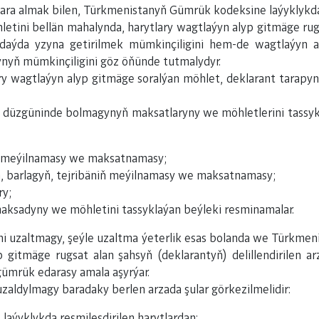
ara almak bilen, Türkmenistanyň Gümrük kodeksine laýyklykda
letini bellän mahalynda, harytlary wagtlaýyn alyp gitmäge ru
gdaýda yzyna getirilmek mümkinçiligini hem-de wagtlaýyn a
nyň mümkinçiligini göz öňünde tutmalydyr.
y wagtlaýyn alyp gitmäge soralýan möhlet, deklarant tarapy
 düzgüninde bolmagynyň maksatlaryny we möhletlerini tassykl
iň meýilnamasy we maksatnamasy;
ň, barlagyň, tejribäniň meýilnamasy we maksatnamasy;
ry;
maksadyny we möhletini tassyklaýan beýleki resminamalar.
ini uzaltmagy, şeýle uzaltma ýeterlik esas bolanda we Türkmen
 gitmäge rugsat alan şahsyň (deklarantyň) delillendirilen
gümrük edarasy amala aşyrýar.
uzaldylmagy baradaky berlen arzada şular görkezilmelidir:
aýyklykda resmileşdirilen harytlardan: