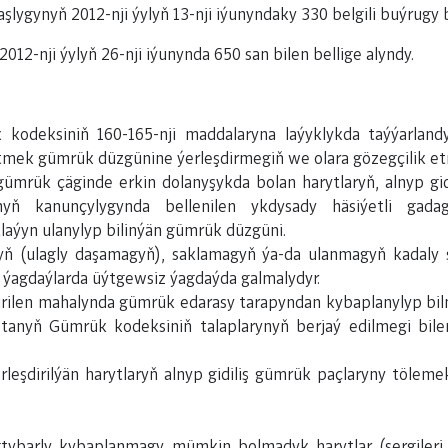
gynyň 2012-nji ýylyň 13-nji iýunyndaky 330 belgili buýrugy b
012-nji ýylyň 26-nji iýunynda 650 san bilen bellige alyndy.
kodeksiniň 160-165-nji maddalaryna laýyklykda taýýarlan
tmek gümrük düzgünine ýerleşdirmegiň we olara gözegçilik etm
ümrük çäginde erkin dolanyşykda bolan harytlaryň, alnyp gid
yň kanunçylygynda bellenilen ykdysady häsiýetli gadag
aýyn ulanylyp bilinýän gümrük düzgüni.
gyň (ulagly daşamagyň), saklamagyň ýa-da ulanmagyň kadaly 
 ýagdaýlarda üýtgewsiz ýagdaýda galmalydyr.
etirilen mahalynda gümrük edarasy tarapyndan kybaplanylyp b
stanyň Gümrük kodeksiniň talaplarynyň berjaý edilmegi bi
eşdirilýän harytlaryň alnyp gidiliş gümrük paçlaryny tölem
gtybarly kybaplanmagy mümkin bolmadyk harytlar (sergileri