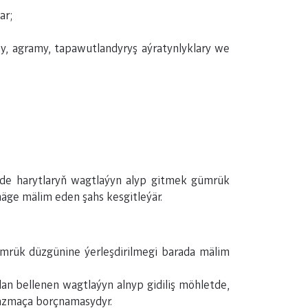
ar;
ny, agramy, tapawutlandyryş aýratynlyklary we
nde harytlaryň wagtlaýyn alyp gitmek gümrük
ge mälim eden şahs kesgitleýär.
ümrük düzgünine ýerleşdirilmegi barada mälim
n bellenen wagtlaýyn alnyp gidiliş möhletde,
ýazmaça borçnamasydyr.