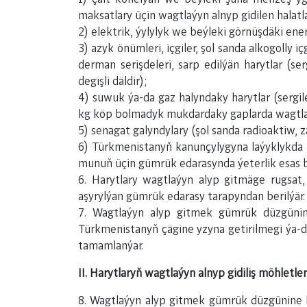
maksatlary üçin wagtlaýyn alnyp gidilen halatla
2) elektrik, ýylylyk we beýleki görnüşdäki en
3) azyk önümleri, içgiler, şol sanda alkogoll
derman serişdeleri, sarp edilýän harytlar (s
degişli däldir);
4) suwuk ýa-da gaz halyndaky harytlar (sergi
kg köp bolmadyk mukdardaky gaplarda wagtlaýyn
5) senagat galyndylary (şol sanda radioaktiw, zä
6) Türkmenistanyň kanunçylygyna laýyklykda k
munuň üçin gümrük edarasynda ýeterlik esas bol
6. Harytlary wagtlaýyn alyp gitmäge rugsat,
aşyrylýan gümrük edarasy tarapyndan berilýär.
7. Wagtlaýyn alyp gitmek gümrük düzgünine
Türkmenistanyň çägine yzyna getirilmegi ýa-
tamamlanýar.
II. Harytlaryň wagtlaýyn alnyp gidiliş möhletl
8. Wagtlaýyn alyp gitmek gümrük düzgünine la