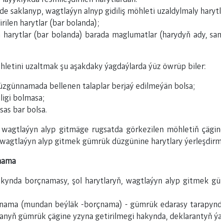
 saklanyp, wagtlaýyn alnyp gidiliş möhleti uzaldylmaly harytl
ilen harytlar (bar bolanda);
 harytlar (bar bolanda) barada maglumatlar (harydyň ady, sa
letini uzaltmak şu aşakdaky ýagdaýlarda ýüz öwrüp biler:
zgünnamada bellenen talaplar berjaý edilmeýän bolsa;
igi bolmasa;
as bar bolsa.
wagtlaýyn alyp gitmäge rugsatda görkezilen möhletiň çägi
gtlaýyn alyp gitmek gümrük düzgünine harytlary ýerleşdirmä
çnama
hakynda borçnamasy, şol harytlaryň, wagtlaýyn alyp gitmek g
rçnama (mundan beýläk -borçnama) - gümrük edarasy tarapynda
tanyň gümrük çägine yzyna getirilmegi hakynda, deklarantyň 