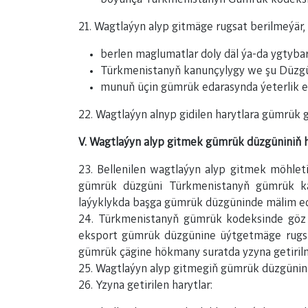
21. Wagtlaýyn alyp gitmäge rugsat berilmeýär,
berlen maglumatlar doly däl ýa-da ygtybar
Türkmenistanyň kanunçylygy we şu Düzgün
munuň üçin gümrük edarasynda ýeterlik es
22. Wagtlaýyn alnyp gidilen harytlara gümrük 
V. Wagtlaýyn alyp gitmek gümrük düzgüniniň 
23. Bellenilen wagtlaýyn alyp gitmek möhlet
gümrük düzgüni Türkmenistanyň gümrük ka
laýyklykda başga gümrük düzgüninde mälim edi
24. Türkmenistanyň gümrük kodeksinde göz ö
eksport gümrük düzgünine üýtgetmäge rugsat
gümrük çägine hökmany suratda yzyna getirilmäg
25. Wagtlaýyn alyp gitmegiň gümrük düzgünin
26. Yzyna getirilen harytlar: