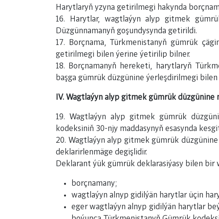
Harytlaryň yzyna getirilmegi hakynda borçnama
16. Harytlar, wagtlaýyn alyp gitmek gümr
Düzgünnamanyň goşundysynda getirildi.
17. Borçnama, Türkmenistanyň gümrük çägin
getirilmegi bilen ýerine ýetirilip bilner.
18. Borçnamanyň hereketi, harytlaryň Türk
başga gümrük düzgünine ýerleşdirilmegi bilen 
IV. Wagtlaýyn alyp gitmek gümrük düzgünine 
19. Wagtlaýyn alyp gitmek gümrük düzgünin
kodeksiniň 30-njy maddasynyň esasynda kesgit
20. Wagtlaýyn alyp gitmek gümrük düzgünine ý
deklarirlenmäge degişlidir.
Deklarant ýük gümrük deklarasiýasy bilen bir
borçnamany;
wagtlaýyn alnyp gidilýän harytlar üçin har
eger wagtlaýyn alnyp gidilýän harytlar beý
boýunça Türkmenistanyň Gümrük kodeksini