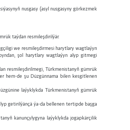
asiýasynyň nusgasy (asyl nusgasyny görkezmek
rük taýdan resmileşdirilýär.
çiligi we resmileşdirmesi harytlary wagtlaýyn
yndan, şol harytlary wagtlaýyn alyp gitmegi
dan resmileşdirilmegi, Türkmenistanyň gümrük
tler hem-de şu Düzgünnama bilen kesgitlenen
 düzgünine laýyklykda Türkmenistanyň gümrük
yp getirilýänçä ýa-da bellenen tertipde başga
tanyň kanunçylygyna laýyklykda jogapkärçilik