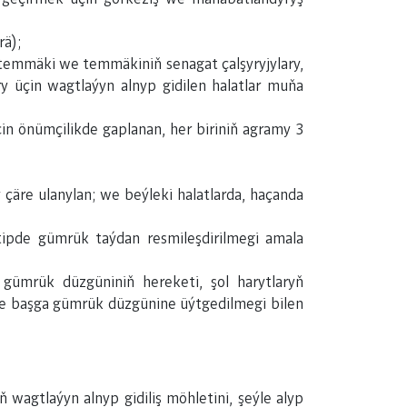
rä);
i temmäki we temmäkiniň senagat çalşyryjylary,
ry üçin wagtlaýyn alnyp gidilen halatlar muňa
in önümçilikde gaplanan, her biriniň agramy 3
çäre ulanylan; we beýleki halatlarda, haçanda
rtipde gümrük taýdan resmileşdirilmegi amala
gümrük düzgüniniň hereketi, şol harytlaryň
de başga gümrük düzgünine üýtgedilmegi bilen
wagtlaýyn alnyp gidiliş möhletini, şeýle alyp