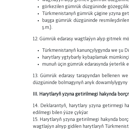
görkezilen gümrük düzgüninde gözegçilikde
Türkmenistanyň gümrük çägine yzyna getir
başga gümrük düzgüninde resmileşdirilen
ş.m.).
12. Gümrük edarasy wagtlaýyn alyp gitmek möh
Türkmenistanyň kanunçylygynda we şu Dü
harytlary ygtybarly kybaplamak mümkinçil
munuň üçin gümrük edarasynda ýeterlik es
13. Gümrük edarasy tarapyndan bellenen we 
düzgüninde bolmagynyň anyk dowamlylygyny wa
III. Harytlaryň yzyna getirilmegi hakynda bor
14. Deklarantyň, harytlary yzyna getirmegi 
edilmegi bilen ýüze çykýar.
15. Harytlaryň yzyna getirilmegi hakynda bo
wagtlaýyn alnyp gidilen harytlaryň Türkmenis