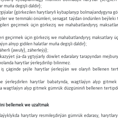
r muňa degişli däldir);
ergiýalar (görkezilen harytlaryň kybaplanyp bolmaýandygyna gö
y içgiler we temmäki önümleri, senagat taýdan öndürilen beýlek
ergileri geçirmek üçin görkeziş we mahabatlandyryş maksatla
leri geçirmek üçin görkeziş we mahabatlandyryş maksatlary üç
 alnyp gidilen halatlar muňa degişli däldir);
herli (awuly), zäherleýji);
azyýet ýa-da ygtyýarly döwlet edaralary tarapyndan mejbury 
anda harytlar ýerleşdirilip bilinmez.
 iş çäginde şeýle harytlar ýerleşýän we olaryň bellenen te
 ýerleşdirlen harytlar babatynda, wagtlaýyn alyp gitmek 
da wagtlaýyn alyp gitmek gümrük düzgüniniň bellenen tertip
erini bellemek we uzaltmak
ýyklykda harytlary resmileşdirýän gümrük edarasy, harytlaryň 