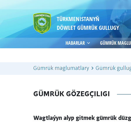
TÜRKMENISTANYŇ
DÖWLET GÜMRÜK GULLUGY
HABARLAR
GÜMRÜK MAGLU
Gümrük maglumatlary
Gümrük gullug
GÜMRÜK GÖZEGÇILIGI
Wagtlaýyn alyp gitmek gümrük düz