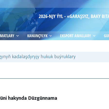
2026-NJY ÝYL - «GARAŞSYZ, BAKY B
MATLARY
KANUNÇYLYK
EKSPORT AMALLARY
GU
ynyň kadalaşdyryjy hukuk buýruklary
güni hakynda Düzgünnama