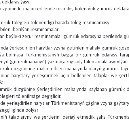
 deklarasiýasy;
düzgüninde mälim edilende resmileşdirilen ýük gümrük deklar
ümrük tölegleri tölenendigi barada töleg resminamasy;
 bilen iberilýän resminamalar;
n beýleki zerur resminamalar gümrük edarasyna berilende güm
da ýerleşdirilen harytlar yzyna getirilen mahaly gümrük gözeg
ýa bolmasa Türkmenistanyň başga bir gümrük edarasy tarap
nyň (gümrükhananyň) ýazmaça rugsady bilen amala aşyrylýar.
gümrük düzgüninde mälim edilen mahalynda olaryň gümrük taý
ine harytlary ýerleşdirmek üçin bellenilen talaplar we şer
ar.
 gümrük düzgünine ýerleşdirilen mahalynda, saýlanan gümrük
gleri tölenilmäge degişlidir.
e ýerleşdirilen harytlar Türkmenistanyň çägine yzyna gaýtaryl
egçiliginde bolýar.
iň talaplaryny we şertlerini berjaý etmedik şahs Türkmenis