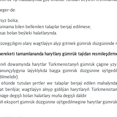
 eger-de:
syz bolsa;
nama bilen bellenilen talaplar berjaý edilmese;
as bolan beýleki halatlarynda.
gözegçiligini olary wagtlaýyn alyp gitmek gümrük düzgüninde 
hereketi tamamlananda harytlary gümrük taýdan resmileşdirm
iniň dowamynda harytlar Türkmenistanyň gümrük çägine yzyn
nunçylygyna laýyklykda başga gümrük düzgünine üýtgedil
lmelidir).
ňünde tutulan şertler we talaplar berjaý edilen mahalynd
 berilýär, wagtlaýyn alnyp gidilýän harytlaryň Türkmenista
e degişli bolan halatlary muňa degişli däldir.
iň eksport gümrük düzgünine üýtgedilmegine harytlar gümrük 