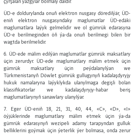
çyrşalan ýazgylar bolmaly däldir.
ÜD-e doldurylanda onuň elektron nusgasy döredilýär, ÜD-
eniň elektron nusgasyndaky maglumatlar ÜD-edäki
maglumatlara laýyk gelmelidir we ol gümrük edarasyna
ÜD-e berilmeginden öň ýa-da onuň berilmegi bilen bir
wagtda berilmelidir.
6. ÜD-ede mälim edilýän maglumatlar gümrük maksatlary
üçin zerurdyr. ÜD-ede maglumatlary mälim etmek üçin
gümrük maksatlary üçin peýdalanylýan we
Türkmenistanyň Döwlet gümrük gullugynyň kadalaşdyryjy
hukuk namalaryna laýyklykda ulanylmaga degişli bolan
klassifikatorlar we kadalaşdyryjy-habar beriş
maglumatlarynyň sanawlary ulanylýar.
7. Eger ÜD-eniň 18, 21, 31, 40, 44, «C», «D», «I»
öýjüklerinde maglumatlary mälim etmek üçin ýa-da
gümrük edarasynyň wezipeli adamy tarapyndan gulluk
belliklerini goýmak üçin ýeterlik ýer bolmasa, onda zerur