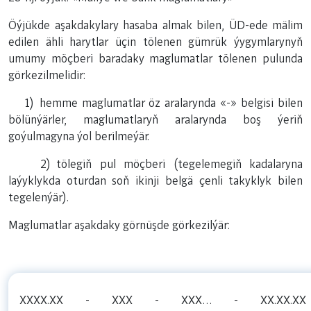
Öýjükde aşakdakylary hasaba almak bilen, ÜD-ede mälim
edilen ähli harytlar üçin tölenen gümrük ýygymlarynyň
umumy möçberi baradaky maglumatlar tölenen pulunda
görkezilmelidir:
1) hemme maglumatlar öz aralarynda «-» belgisi bilen
bölünýärler, maglumatlaryň aralarynda boş ýeriň
goýulmagyna ýol berilmeýär.
2) tölegiň pul möçberi (tegelemegiň kadalaryna
laýyklykda oturdan soň ikinji belgä çenli takyklyk bilen
tegelenýär).
Maglumatlar aşakdaky görnüşde görkezilýär:
ХХХХ.ХХ
-
ХХХ
-
ХХХ…
-
ХХ.ХХ.ХХ