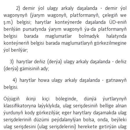
2) demir ýol ulagy arkaly daşalanda - demir ýol
wagonynyň (ýarym wagonyň, platformanyň, çelegiň we
ş.m.) belgisi; harytlar konteýnerde daşalanda ÜD-eniň
berilýän pursatynda ýarym wagonyň ýa-da platformanyň
belgisi barada maglumatlar bolmadyk halatynda
konteýneriň belgisi barada maglumatlaryň görkezilmegine
ýol berilýär;
3) harytlar deňiz (derýa) ulagy arkaly daşalanda - deňiz
(derýa) gämisiniň ady;
4) harytlar howa ulagy arkaly daşalanda - gatnawyň
belgisi.
Öýjügiň ikinji kiçi böleginde, dünýä ýurtlarynyň
klassifikatoryna laýyklykda, ulag serişdesiniň bellige alnan
ýurdunyň kody görkezilýär, eger harytlary daşamakda ulag
serişdeleriniň düzümi peýdalanylýan bolsa, onda, beýleki
ulag serişdesini (ulag serişdelerini) herekete getirýän ulag