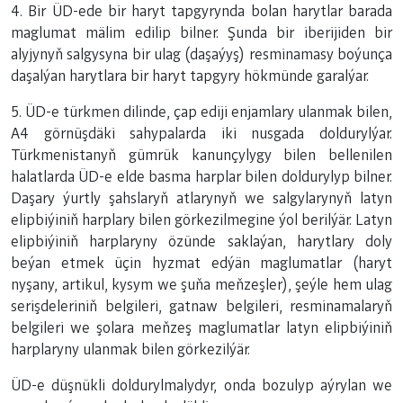
4. Bir ÜD-ede bir haryt tapgyrynda bolan harytlar barada
maglumat mälim edilip bilner. Şunda bir iberijiden bir
alyjynyň salgysyna bir ulag (daşaýyş) resminamasy boýunça
daşalýan harytlara bir haryt tapgyry hökmünde garalýar.
5. ÜD-e türkmen dilinde, çap ediji enjamlary ulanmak bilen,
A4 görnüşdäki sahypalarda iki nusgada doldurylýar.
Türkmenistanyň gümrük kanunçylygy bilen bellenilen
halatlarda ÜD-e elde basma harplar bilen doldurylyp bilner.
Daşary ýurtly şahslaryň atlarynyň we salgylarynyň latyn
elipbiýiniň harplary bilen görkezilmegine ýol berilýär. Latyn
elipbiýiniň harplaryny özünde saklaýan, harytlary doly
beýan etmek üçin hyzmat edýän maglumatlar (haryt
nyşany, artikul, kysym we şuňa meňzeşler), şeýle hem ulag
serişdeleriniň belgileri, gatnaw belgileri, resminamalaryň
belgileri we şolara meňzeş maglumatlar latyn elipbiýiniň
harplaryny ulanmak bilen görkezilýär.
ÜD-e düşnükli doldurylmalydyr, onda bozulyp aýrylan we