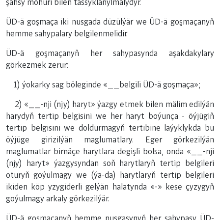
şahsy möhüri bilen tassyklanylmalydyr.
ÜD-ä goşmaça iki nusgada düzülýär we ÜD-ä goşmaçanyň
hemme sahypalary belgilenmelidir.
ÜD-ä goşmaçanyň her sahypasynda aşakdakylary
görkezmek zerur:
1) ýokarky sag böleginde «__belgili ÜD-ä goşmaça»;
2) «__-nji (njy) haryt» ýazgy etmek bilen mälim edilýän
harydyň tertip belgisini we her haryt boýunça - öýjügiň
tertip belgisini we doldurmagyň tertibine laýyklykda bu
öýjüge girizilýän maglumatlary. Eger görkezilýän
maglumatlar birnäçe harytlara degişli bolsa, onda «__-nji
(njy) haryt» ýazgysyndan soň harytlaryň tertip belgileri
oturyň goýulmagy we (ýa-da) harytlaryň tertip belgileri
ikiden köp yzygiderli gelýän halatynda «-» kese çyzygyň
goýulmagy arkaly görkezilýär.
ÜD-ä goşmaçanyň hemme nusgasynyň her sahypasy ÜD-