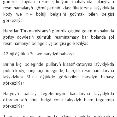
gümrük taýdan resmileşdirilýän mahalynda ulanylýan
resminamalaryň görnüşleriniň klassifikatoryna laýyklykda
kody we «-» bölüji belgisini goýmak bilen belgisi
görkezilýär.
Harytlar Türkmenistanyň gümrük çägine gelen mahalynda
goňşy döwletiň gümrük resminamasy bar bolanda şol
resminamanyň bellige alyş belgisi görkezilýär.
42-nji öýjük. «Pul we harydyň bahasy»
Birinji kiçi böleginde pullaryň klassifikatoryna laýyklykda
puluň kody, ikinji kiçi böleginde, täjirçilik resminamalaryna
laýyklykda 31-nji öýjükde görkezilen harydyň bahasy
görkezilýär.
Harydyň bahasy tegelemegiň kadalaryna laýyklykda
oturdan soň ikinji belgä çenli takyklyk bilen tegelenip
görkezilýär.
Täjirçilik resminamalarynda 31-nji öýjükde görkezilen