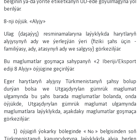
belginiň ýa-da ýörite etiketkanyň ÜD-ede goýulmagyna ýol
berilýär.
8-nji öýjük. «Alyjy»
Ulag (daşaýyş) resminamalaryna laýyklykda harytlaryň
alyjysynyň ady we ýerleşýän ýeri (fiziki şahs üçin -
familiýasy, ady, atasynyň ady we salgysy) görkezilýär.
Bu maglumatlar goşmaça sahypanyň «2 Iberiji/Eksport
ediji 8 Alyjy» öýjügine geçirilýär.
Eger harytlaryň alyjysy Türkmenistanyň şahsy bolup
durýan bolsa we Utgaşdyrylan gümrük maglumat
ulgamynda bu şahs barada maglumatlar bolanda, onda
öýjükde, Utgaşdyrylan gümrük maglumat ulgamynda
maglumatlara laýyklykda, aşakdaky maglumatlar goşmaça
görkezilýär:
1) öýjügiň ýokarky böleginde «№» belgisinden soň
Türkmenistanyň kanunçylygyna laýyklykda alyja berlen