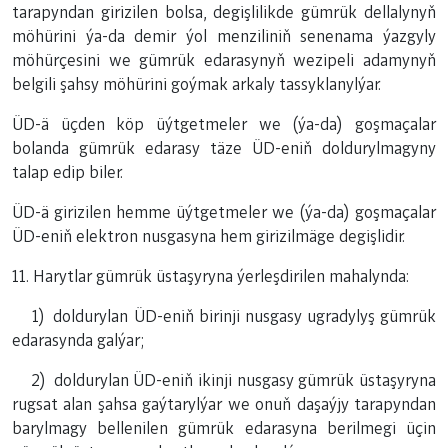
tarapyndan girizilen bolsa, degişlilikde gümrük dellalynyň
möhürini ýa-da demir ýol menziliniň senenama ýazgyly
möhürçesini we gümrük edarasynyň wezipeli adamynyň
belgili şahsy möhürini goýmak arkaly tassyklanylýar.
ÜD-ä üçden köp üýtgetmeler we (ýa-da) goşmaçalar
bolanda gümrük edarasy täze ÜD-eniň doldurylmagyny
talap edip biler.
ÜD-ä girizilen hemme üýtgetmeler we (ýa-da) goşmaçalar
ÜD-eniň elektron nusgasyna hem girizilmäge degişlidir.
11. Harytlar gümrük üstaşyryna ýerleşdirilen mahalynda:
1) doldurylan ÜD-eniň birinji nusgasy ugradylyş gümrük
edarasynda galýar;
2) doldurylan ÜD-eniň ikinji nusgasy gümrük üstaşyryna
rugsat alan şahsa gaýtarylýar we onuň daşaýjy tarapyndan
barylmagy bellenilen gümrük edarasyna berilmegi üçin