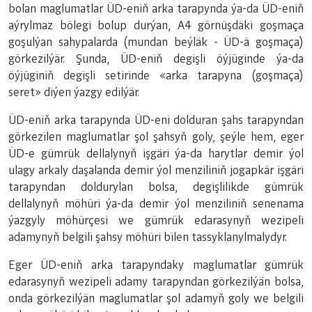
bolan maglumatlar ÜD-eniň arka tarapynda ýa-da ÜD-eniň
aýrylmaz bölegi bolup durýan, A4 görnüşdäki goşmaça
goşulýan sahypalarda (mundan beýläk - ÜD-ä goşmaça)
görkezilýär. Şunda, ÜD-eniň degişli öýjüginde ýa-da
öýjüginiň degişli setirinde «arka tarapyna (goşmaça)
seret» diýen ýazgy edilýär.
ÜD-eniň arka tarapynda ÜD-eni dolduran şahs tarapyndan
görkezilen maglumatlar şol şahsyň goly, şeýle hem, eger
ÜD-e gümrük dellalynyň işgäri ýa-da harytlar demir ýol
ulagy arkaly daşalanda demir ýol menziliniň jogapkär işgäri
tarapyndan doldurylan bolsa, degişlilikde gümrük
dellalynyň möhüri ýa-da demir ýol menziliniň senenama
ýazgyly möhürçesi we gümrük edarasynyň wezipeli
adamynyň belgili şahsy möhüri bilen tassyklanylmalydyr.
Eger ÜD-eniň arka tarapyndaky maglumatlar gümrük
edarasynyň wezipeli adamy tarapyndan görkezilýän bolsa,
onda görkezilýän maglumatlar şol adamyň goly we belgili