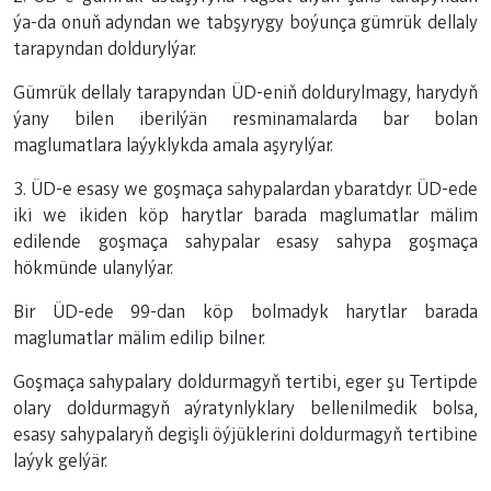
ýa-da onuň adyndan we tabşyrygy boýunça gümrük dellaly
tarapyndan doldurylýar.
Gümrük dellaly tarapyndan ÜD-eniň doldurylmagy, harydyň
ýany bilen iberilýän resminamalarda bar bolan
maglumatlara laýyklykda amala aşyrylýar.
3. ÜD-e esasy we goşmaça sahypalardan ybaratdyr. ÜD-ede
iki we ikiden köp harytlar barada maglumatlar mälim
edilende goşmaça sahypalar esasy sahypa goşmaça
hökmünde ulanylýar.
Bir ÜD-ede 99-dan köp bolmadyk harytlar barada
maglumatlar mälim edilip bilner.
Goşmaça sahypalary doldurmagyň tertibi, eger şu Tertipde
olary doldurmagyň aýratynlyklary bellenilmedik bolsa,
esasy sahypalaryň degişli öýjüklerini doldurmagyň tertibine
laýyk gelýär.