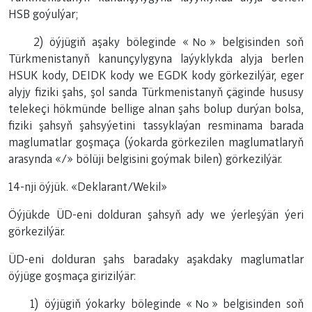
HSB goýulýar;
2) öýjügiň aşaky böleginde «№» belgisinden soň
Türkmenistanyň kanunçylygyna laýyklykda alyja berlen
HSUK kody, DEIDK kody we EGDK kody görkezilýär, eger
alyjy fiziki şahs, şol sanda Türkmenistanyň çäginde hususy
telekeçi hökmünde bellige alnan şahs bolup durýan bolsa,
fiziki şahsyň şahsyýetini tassyklaýan resminama barada
maglumatlar goşmaça (ýokarda görkezilen maglumatlaryň
arasynda «/» bölüji belgisini goýmak bilen) görkezilýär.
14-nji öýjük. «Deklarant/Wekil»
Öýjükde ÜD-eni dolduran şahsyň ady we ýerleşýän ýeri
görkezilýär.
ÜD-eni dolduran şahs baradaky aşakdaky maglumatlar
öýjüge goşmaça girizilýär:
1) öýjügiň ýokarky böleginde «№» belgisinden soň