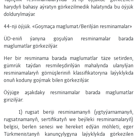
harydyň bahasy aýratyn görkezilmedik halatynda bu öýjük
doldurylmaýar.
44-nji öýjük. «Goşmaça maglumat/Berilýän resminamalar»
ÜD-eniň ýanyna goşulýan resminamalar barada
maglumatlar görkezilýär.
Her bir resminama barada maglumatlar täze setirden,
gümrük taýdan resmileşdirilýän mahalynda ulanylýan
resminamalaryň görnüşleriniň klassifikatoryna laýyklykda
onuň koduny goýmak bilen görkezilýär.
Öýjüge aşakdaky resminamalar barada maglumatlar
girizilýär:
1) rugsat beriji resminamanyň (ygtyýarnamanyň,
rugsatnamanyň, sertifikatyň we beýleki resminamalaryň)
belgisi, berlen senesi we hereket edýän möhleti, eger
Türkmenistanyň kanunçylygyna laýyklykda görkezilen