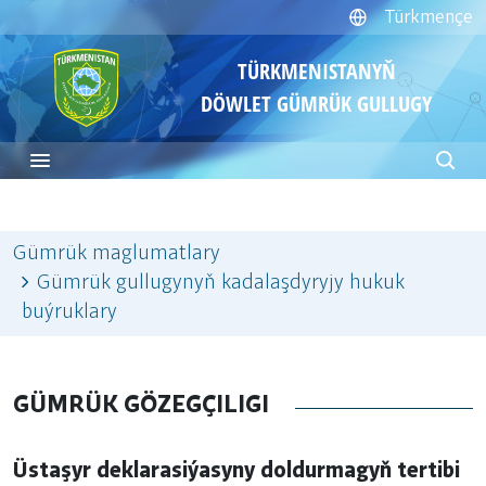
Türkmençe
TÜRKMENISTANYŇ
DÖWLET GÜMRÜK GULLUGY
Gümrük maglumatlary
Gümrük gullugynyň kadalaşdyryjy hukuk
buýruklary
GÜMRÜK GÖZEGÇILIGI
Üstaşyr deklarasiýasyny doldurmagyň tertibi