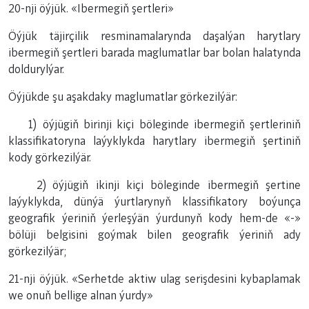
20-nji öýjük. «Ibermegiň şertleri»
Öýjük täjirçilik resminamalarynda daşalýan harytlary
ibermegiň şertleri barada maglumatlar bar bolan halatynda
doldurylýar.
Öýjükde şu aşakdaky maglumatlar görkezilýär:
1) öýjügiň birinji kiçi böleginde ibermegiň şertleriniň
klassifikatoryna laýyklykda harytlary ibermegiň şertiniň
kody görkezilýär.
2) öýjügiň ikinji kiçi böleginde ibermegiň şertine
laýyklykda, dünýä ýurtlarynyň klassifikatory boýunça
geografik ýeriniň ýerleşýän ýurdunyň kody hem-de «-»
bölüji belgisini goýmak bilen geografik ýeriniň ady
görkezilýär;
21-nji öýjük. «Serhetde aktiw ulag serişdesini kybaplamak
we onuň bellige alnan ýurdy»