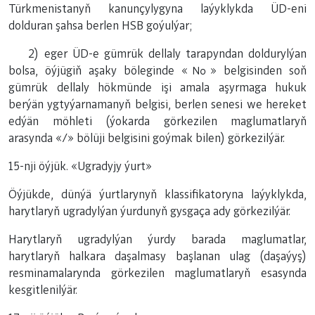
Türkmenistanyň kanunçylygyna laýyklykda ÜD-eni
dolduran şahsa berlen HSB goýulýar;
2) eger ÜD-e gümrük dellaly tarapyndan doldurylýan
bolsa, öýjügiň aşaky böleginde «№» belgisinden soň
gümrük dellaly hökmünde işi amala aşyrmaga hukuk
berýän ygtyýarnamanyň belgisi, berlen senesi we hereket
edýän möhleti (ýokarda görkezilen maglumatlaryň
arasynda «/» bölüji belgisini goýmak bilen) görkezilýär.
15-nji öýjük. «Ugradyjy ýurt»
Öýjükde, dünýä ýurtlarynyň klassifikatoryna laýyklykda,
harytlaryň ugradylýan ýurdunyň gysgaça ady görkezilýär.
Harytlaryň ugradylýan ýurdy barada maglumatlar,
harytlaryň halkara daşalmasy başlanan ulag (daşaýyş)
resminamalarynda görkezilen maglumatlaryň esasynda
kesgitlenilýär.