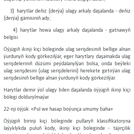
3) harytlar deňiz (derýa) ulagy arkaly daşalanda - deňiz
(derýa) gämisiniň ady;
4) harytlar howa ulagy arkaly daşalanda - gatnawyň
belgisi.
Öýjügiň ikinji kiçi böleginde ulag serişdesiniň bellige alnan
ýurdunyň kody görkezilýär, eger harytlary daşamakda ulag
serişdeleriniň düzümi peýdalanylýan bolsa, onda beýleki
ulag serişdesini (ulag serişdelerini) herekete getirýän ulag
serişdesiniň bellige alnan ýurdunyň kody görkezilýär.
Harytlar demir ýol ulagy bilen daşalanda öýjügiň ikinji kiçi
bölegi doldurylmaýar.
22-nji öýjük. «Pul we hasap boýunça umumy baha»
Öýjügiň birinji kiçi böleginde pullaryň klassifikatoryna
laýyklykda puluň kody, ikinji kiçi böleginde - täjirçilik