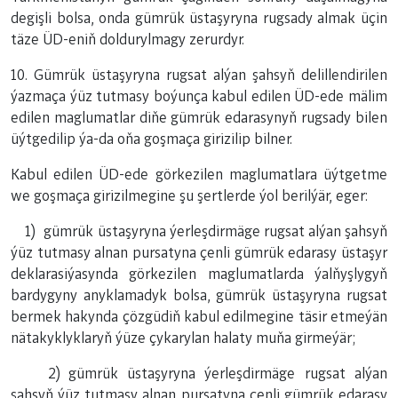
degişli bolsa, onda gümrük üstaşyryna rugsady almak üçin
täze ÜD-eniň doldurylmagy zerurdyr.
10. Gümrük üstaşyryna rugsat alýan şahsyň delillendirilen
ýazmaça ýüz tutmasy boýunça kabul edilen ÜD-ede mälim
edilen maglumatlar diňe gümrük edarasynyň rugsady bilen
üýtgedilip ýa-da oňa goşmaça girizilip bilner.
Kabul edilen ÜD-ede görkezilen maglumatlara üýtgetme
we goşmaça girizilmegine şu şertlerde ýol berilýär, eger:
1) gümrük üstaşyryna ýerleşdirmäge rugsat alýan şahsyň
ýüz tutmasy alnan pursatyna çenli gümrük edarasy üstaşyr
deklarasiýasynda görkezilen maglumatlarda ýalňyşlygyň
bardygyny anyklamadyk bolsa, gümrük üstaşyryna rugsat
bermek hakynda çözgüdiň kabul edilmegine täsir etmeýän
nätakyklyklaryň ýüze çykarylan halaty muňa girmeýär;
2) gümrük üstaşyryna ýerleşdirmäge rugsat alýan
şahsyň ýüz tutmasy alnan pursatyna çenli gümrük edarasy