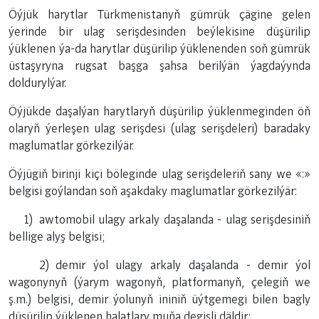
Öýjük harytlar Türkmenistanyň gümrük çägine gelen
ýerinde bir ulag serişdesinden beýlekisine düşürilip
ýüklenen ýa-da harytlar düşürilip ýüklenenden soň gümrük
üstaşyryna rugsat başga şahsa berilýän ýagdaýynda
doldurylýar.
Öýjükde daşalýan harytlaryň düşürilip ýüklenmeginden öň
olaryň ýerleşen ulag serişdesi (ulag serişdeleri) baradaky
maglumatlar görkezilýär.
Öýjügiň birinji kiçi böleginde ulag serişdeleriň sany we «:»
belgisi goýlandan soň aşakdaky maglumatlar görkezilýär:
1) awtomobil ulagy arkaly daşalanda - ulag serişdesiniň
bellige alyş belgisi;
2) demir ýol ulagy arkaly daşalanda - demir ýol
wagonynyň (ýarym wagonyň, platformanyň, çelegiň we
ş.m.) belgisi, demir ýolunyň ininiň üýtgemegi bilen bagly
düşürilip ýüklenen halatlary muňa degişli däldir;