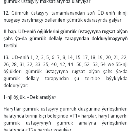
gümrük üstaşyry maksatlarynda ulanylýar.
12. Gümrük üstaşyry tamamlanandan soň ÜD-eniň ikinji
nusgasy barylmagy bellenilen gümrük edarasynda galýar.
II bap. ÜD-eniň öýjüklerini gümrük üstaşyryna rugsat alýan
şahs ýa-da gümrük dellaly tarapyndan doldurylmagynyň
tertibi
13. ÜD-eniň 1, 2, 3, 5, 6, 7, 8, 14, 15, 17, 18, 19, 20, 21, 22,
26, 28, 31, 32, 33, 35, 40, 42, 44, 50, 52, 53, 54 we 55-nji
öýjükleri gümrük üstaşyryna rugsat alýan şahs ýa-da
gümrük dellaly tarapyndan şu tertibe laýyklykda
doldurylýar:
1-nji öýjük. «Deklarasiýa»
Harytlar gümrük üstaşyry gümrük düzgünine ýerleşdirilen
halatynda birinji kiçi böleginde «T1» harplar, harytlar içerki
gümrük üstaşyrynyň gümrük amalyna ýerleşdirilen
halatynda «T2» harplar goýulýar.