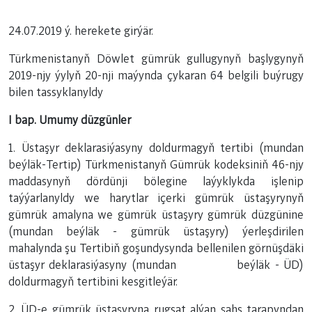
24.07.2019 ý. herekete girýär.
Türkmenistanyň Döwlet gümrük gullugynyň başlygynyň
2019-njy ýylyň 20-nji maýynda çykaran 64 belgili buýrugy
bilen tassyklanyldy
I bap. Umumy düzgünler
1. Üstaşyr deklarasiýasyny doldurmagyň tertibi (mundan
beýläk-Tertip) Türkmenistanyň Gümrük kodeksiniň 46-njy
maddasynyň dördünji bölegine laýyklykda işlenip
taýýarlanyldy we harytlar içerki gümrük üstaşyrynyň
gümrük amalyna we gümrük üstaşyry gümrük düzgünine
(mundan beýläk - gümrük üstaşyry) ýerleşdirilen
mahalynda şu Tertibiň goşundysynda bellenilen görnüşdäki
üstaşyr deklarasiýasyny (mundan beýläk - ÜD)
doldurmagyň tertibini kesgitleýär.
2. ÜD-e gümrük üstaşyryna rugsat alýan şahs tarapyndan