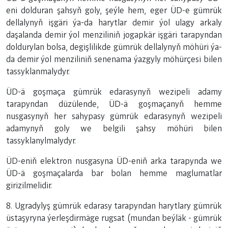
eni dolduran şahsyň goly, şeýle hem, eger ÜD-e gümrük
dellalynyň işgäri ýa-da harytlar demir ýol ulagy arkaly
daşalanda demir ýol menziliniň jogapkär işgäri tarapyndan
doldurylan bolsa, degişlilikde gümrük dellalynyň möhüri ýa-
da demir ýol menziliniň senenama ýazgyly möhürçesi bilen
tassyklanmalydyr.
ÜD-ä goşmaça gümrük edarasynyň wezipeli adamy
tarapyndan düzülende, ÜD-ä goşmaçanyň hemme
nusgasynyň her sahypasy gümrük edarasynyň wezipeli
adamynyň goly we belgili şahsy möhüri bilen
tassyklanylmalydyr.
ÜD-eniň elektron nusgasyna ÜD-eniň arka tarapynda we
ÜD-ä goşmaçalarda bar bolan hemme maglumatlar
girizilmelidir.
8. Ugradylyş gümrük edarasy tarapyndan harytlary gümrük
üstaşyryna ýerleşdirmäge rugsat (mundan beýläk - gümrük