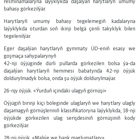
resminamalaryna laýyklykda daşalýan harytlaryň umumy
bahasy görkezilýär.
Harytlaryň umumy bahasy tegelemegiň kadalaryna
laýyklykda oturdan soň ikinji belgä çenli takyklyk bilen
tegelenilýär.
Eger daşalýan harytlaryň gymmaty ÜD-eniň esasy we
goşmaça sahypalarynyň
42-nji öýjüginde dürli pullarda görkezilen bolsa ýa-da
daşalýan harytlaryň hemmesi babatynda 42-nji öýjük
doldurylmadyk bolsa, onda şu öýjük doldurylmaýar.
26-njy öýjük. «Ýurduň içindäki ulagyň görnüşi»
Öýjügiň birinji kiçi böleginde ulaglaryň we harytlary ulagly
daşamagyň görnüşleriniň klassifikatoryna laýyklykda, 18-nji
öýjükde görkezilen ulag serişdesiniň görnüşiniň kody
görkezilýär.
28-nji öýjük. «Maliýe we bank maglumatlary»