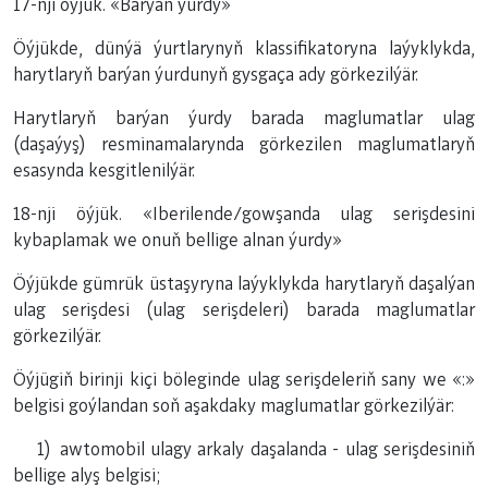
17-nji öýjük. «Barýan ýurdy»
Öýjükde, dünýä ýurtlarynyň klassifikatoryna laýyklykda,
harytlaryň barýan ýurdunyň gysgaça ady görkezilýär.
Harytlaryň barýan ýurdy barada maglumatlar ulag
(daşaýyş) resminamalarynda görkezilen maglumatlaryň
esasynda kesgitlenilýär.
18-nji öýjük. «Iberilende/gowşanda ulag serişdesini
kybaplamak we onuň bellige alnan ýurdy»
Öýjükde gümrük üstaşyryna laýyklykda harytlaryň daşalýan
ulag serişdesi (ulag serişdeleri) barada maglumatlar
görkezilýär.
Öýjügiň birinji kiçi böleginde ulag serişdeleriň sany we «:»
belgisi goýlandan soň aşakdaky maglumatlar görkezilýär:
1) awtomobil ulagy arkaly daşalanda - ulag serişdesiniň
bellige alyş belgisi;