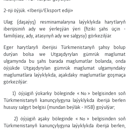
2-nji öýjük. «Iberiji/Eksport ediji»
Ulag (daşaýyş) resminamalaryna laýyklykda harytlaryň
iberijisiniň ady we ýerleşýän ýeri (fiziki şahs üçin -
familiýasy, ady, atasynyň ady we salgysy) görkezilýär.
Eger harytlaryň iberijisi Türkmenistanyň şahsy bolup
durýan bolsa we Utgaşdyrylan gümrük maglumat
ulgamynda bu şahs barada maglumatlar bolanda, onda
öýjükde Utgaşdyrylan gümrük maglumat ulgamyndaky
maglumatlara laýyklykda, aşakdaky maglumatlar goşmaça
görkezilýär:
1) öýjügiň ýokarky böleginde «№» belgisinden soň
Türkmenistanyň kanunçylygyna laýyklykda iberijä berlen
hususy salgyt belgisi (mundan beýläk - HSB) goýulýar;
2) öýjügiň aşaky böleginde «№» belgisinden soň
Türkmenistanyň kanunçylygyna laýyklykda iberijä berlen,