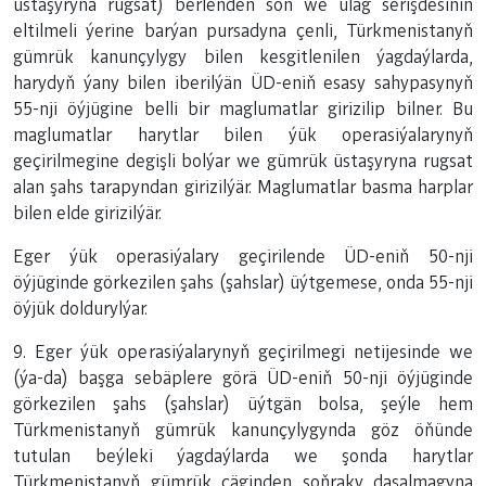
üstaşyryna rugsat) berlenden soň we ulag serişdesiniň
eltilmeli ýerine barýan pursadyna çenli, Türkmenistanyň
gümrük kanunçylygy bilen kesgitlenilen ýagdaýlarda,
harydyň ýany bilen iberilýän ÜD-eniň esasy sahypasynyň
55-nji öýjügine belli bir maglumatlar girizilip bilner. Bu
maglumatlar harytlar bilen ýük operasiýalarynyň
geçirilmegine degişli bolýar we gümrük üstaşyryna rugsat
alan şahs tarapyndan girizilýär. Maglumatlar basma harplar
bilen elde girizilýär.
Eger ýük operasiýalary geçirilende ÜD-eniň 50-nji
öýjüginde görkezilen şahs (şahslar) üýtgemese, onda 55-nji
öýjük doldurylýar.
9. Eger ýük operasiýalarynyň geçirilmegi netijesinde we
(ýa-da) başga sebäplere görä ÜD-eniň 50-nji öýjüginde
görkezilen şahs (şahslar) üýtgän bolsa, şeýle hem
Türkmenistanyň gümrük kanunçylygynda göz öňünde
tutulan beýleki ýagdaýlarda we şonda harytlar
Türkmenistanyň gümrük çäginden soňraky daşalmagyna