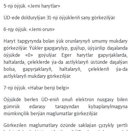
5-nji öýjük. «Jemi harytlar»
ÜD-ede doldurylýan 31-nji öýjükleriň sany görkezilýär.
6-njy öýjük. «Jemi orun»
Haryt tapgyrynda bolan ýük orunlarynyň umumy mukdary
görkezilýär. Ýükler gapgarylyp, guýlup, üýşürilip daşalanda
öýjükde «0» goýulýar. Eger harytlar gapyrjaklarda,
haltalarda, çeleklerde ýa-da astlyklaryň üstünde daşalýan
bolsa, gapyrjaklaryň, haltalaryň, çelekleriň ýa-da
astlyklaryň mukdary görkezilýär.
7-nji öýjük. «Habar beriji belgi»
Öýjükde berlen ÜD-eniň onuň elektron nusgasy bilen
gümrük edarasy tarapyndan kybaplanylmagyna
mümkinçilik berýän maglumatlar görkezilýär.
Görkezilen maglumatlary özünde saklaýan çyzykly şertli