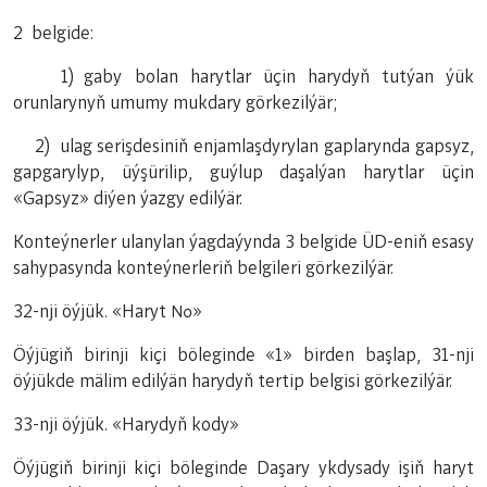
2 belgide:
1) gaby bolan harytlar üçin harydyň tutýan ýük
orunlarynyň umumy mukdary görkezilýär;
2) ulag serişdesiniň enjamlaşdyrylan gaplarynda gapsyz,
gapgarylyp, üýşürilip, guýlup daşalýan harytlar üçin
«Gapsyz» diýen ýazgy edilýär.
Konteýnerler ulanylan ýagdaýynda 3 belgide ÜD-eniň esasy
sahypasynda konteýnerleriň belgileri görkezilýär.
32-nji öýjük. «Haryt №»
Öýjügiň birinji kiçi böleginde «1» birden başlap, 31-nji
öýjükde mälim edilýän harydyň tertip belgisi görkezilýär.
33-nji öýjük. «Harydyň kody»
Öýjügiň birinji kiçi böleginde Daşary ykdysady işiň haryt