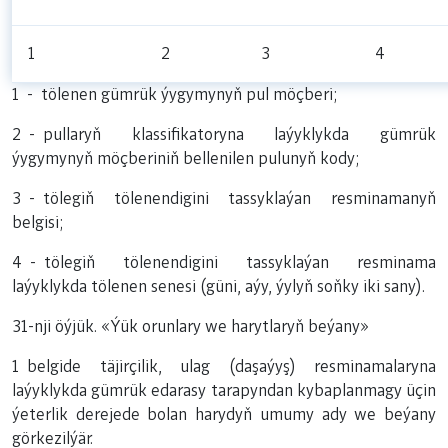
1
2
3
4
1 - tölenen gümrük ýygymynyň pul möçberi;
2 - pullaryň klassifikatoryna laýyklykda gümrük
ýygymynyň möçberiniň bellenilen pulunyň kody;
3 - tölegiň tölenendigini tassyklaýan resminamanyň
belgisi;
4 - tölegiň tölenendigini tassyklaýan resminama
laýyklykda tölenen senesi (güni, aýy, ýylyň soňky iki sany).
31-nji öýjük. «Ýük orunlary we harytlaryň beýany»
1 belgide täjirçilik, ulag (daşaýyş) resminamalaryna
laýyklykda gümrük edarasy tarapyndan kybaplanmagy üçin
ýeterlik derejede bolan harydyň umumy ady we beýany
görkezilýär.