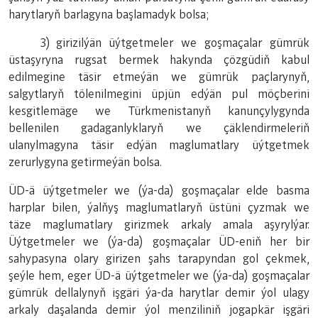
harytlaryň barlagyna başlamadyk bolsa;
3) girizilýän üýtgetmeler we goşmaçalar gümrük
üstaşyryna rugsat bermek hakynda çözgüdiň kabul
edilmegine täsir etmeýän we gümrük paçlarynyň,
salgytlaryň tölenilmegini üpjün edýän pul möçberini
kesgitlemäge we Türkmenistanyň kanunçylygynda
bellenilen gadaganlyklaryň we çäklendirmeleriň
ulanylmagyna täsir edýän maglumatlary üýtgetmek
zerurlygyna getirmeýän bolsa.
ÜD-ä üýtgetmeler we (ýa-da) goşmaçalar elde basma
harplar bilen, ýalňyş maglumatlaryň üstüni çyzmak we
täze maglumatlary girizmek arkaly amala aşyrylýar.
Üýtgetmeler we (ýa-da) goşmaçalar ÜD-eniň her bir
sahypasyna olary girizen şahs tarapyndan gol çekmek,
şeýle hem, eger ÜD-ä üýtgetmeler we (ýa-da) goşmaçalar
gümrük dellalynyň işgäri ýa-da harytlar demir ýol ulagy
arkaly daşalanda demir ýol menziliniň jogapkär işgäri