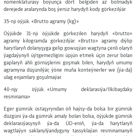
nomenklaturasy boýunça dört belgiden az bolmadyk
derejede aralarynda boş ýersiz harydyň kody görkezilýär.
35-nji öýjük. «Brutto agramy (kg)»
Öýjükde 31-nji öýjükde görkezilen harydyň «brutto»
agramy kilogramda görkezilýär. «Brutto» agramy diýlip
harytlaryň dolanyşyga gelip gowuşýan wagtyna çenli olaryň
ýagdaýynyň üýtgemezligini üpjün etmek üçin zerur bolan
gaplaryň ähli görnüşlerini goşmak bilen, harydyň umumy
agramyna düşünilýär, ýöne muňa konteýnerler we (ýa-da)
ulag enjamlary goşulmaýar.
40-njy öýjük. «Umumy deklarasiýa/Ilkibaşdaky
resminama»
Eger gümrük üstaşyryndan öň haýsy-da bolsa bir gümrük
düzgüni ýa-da gümrük amaly bolan bolsa, öýjükde gümrük
deklarasiýasynyň ýa-da ÜD-eniň, ýa-da harytlaryň
wagtlaýyn saklanylýandygyny tassyklaýan resminamanyň