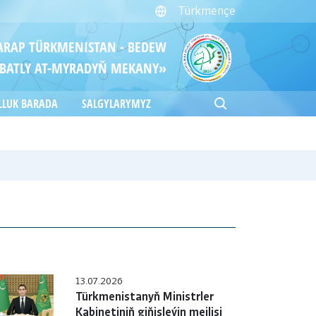
Türkmençe
ITARAP TÜRKMENISTAN - BEDEW
BATLY AT-MYRADYŇ MEKANY»
LLUK BARADA
SALGYLARYMYZ
13.07.2026
Türkmenistanyň Ministrler
Kabinetiniň giňişleýin mejlisi