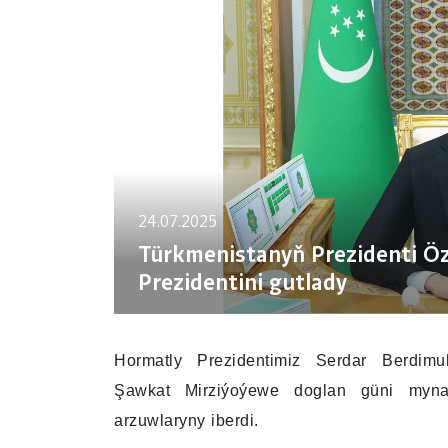
24.07.2025
Türkmenistanyň Prezidenti Ö
Prezidentini gutlady
Hormatly Prezidentimiz Serdar Berdim
Şawkat Mirziýoýewe doglan güni myna
arzuwlaryny iberdi.