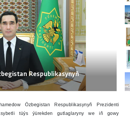
zbegistan Respublikasynyň
uhamedow Özbegistan Respublikasynyň Prezidenti
sybetli tüýs ýürekden gutlaglaryny we iň gowy