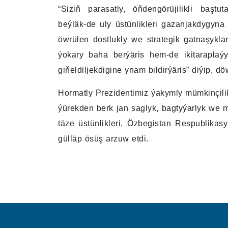
“Siziň parasatly, öňdengörüjilikli baş
beýläk-de uly üstünlikleri gazanjakdygyn
öwrülen dostlukly we strategik gatnaşykl
ýokary baha berýäris hem-de ikitaraplaý
giňeldiljekdigine ynam bildirýäris” diýip, d
Hormatly Prezidentimiz ýakymly mümkinçil
ýürekden berk jan saglyk, bagtyýarlyk we 
täze üstünlikleri, Özbegistan Respublikas
gülläp ösüş arzuw etdi.