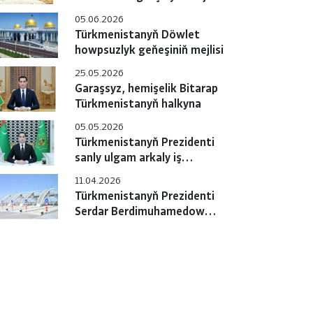
05.06.2026
Türkmenistanyň Döwlet
howpsuzlyk geňeşiniň mejlisi
25.05.2026
Garaşsyz, hemişelik Bitarap
Türkmenistanyň halkyna
05.05.2026
Türkmenistanyň Prezidenti
sanly ulgam arkaly iş
maslahatyny geçirdi
11.04.2026
Türkmenistanyň Prezidenti
Serdar Berdimuhamedow
ýokary tizlikli awtomobil
ýolunyň jemleýji tapgyrynyň
açylyş dabarasyna gatnaşdy