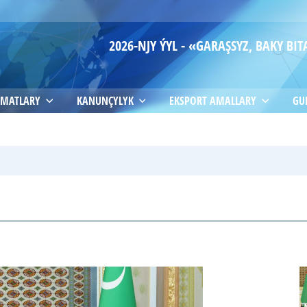
2026-NJY ÝYL - «GARAŞSYZ, BAKY B
MATLARY
KANUNÇYLYK
EKSPORT AMALLARY
GU