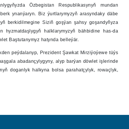
tutanlygyňyzda Özbegistan Respublikasynyň mundan
a berk ynanýaryn. Biz ýurtlarymyzyň arasyndaky däbe
aryň berkidilmegine Siziň goşýan şahsy goşandyňyza
yn hyzmatdaşlygyň halklarymyzyň bähbidine has-da
öwlet Baştutanymyz hatynda belleýär.
ikden peýdalanyp, Prezident Şawkat Mirziýoýewe tüýs
maşgala abadançylygyny, alyp barýan döwlet işlerinde
ynyň doganlyk halkyna bolsa parahatçylyk, rowaçlyk,