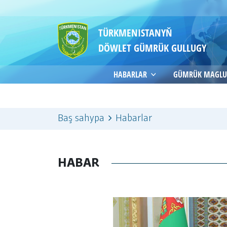
TÜRKMENISTANYŇ
DÖWLET GÜMRÜK GULLUGY
HABARLAR
GÜMRÜK MAGLU
Baş sahypa
Habarlar
HABAR