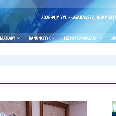
2026-NJY ÝYL - «GARAŞSYZ, BAKY B
MATLARY
KANUNÇYLYK
EKSPORT AMALLARY
GU