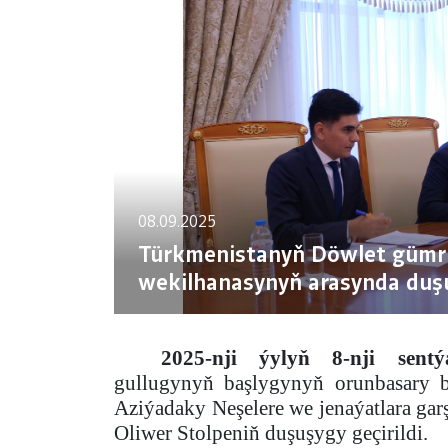
08.09.2025
Türkmenistanyň Döwlet gümr
wekilhanasynyň arasynda duş
2025-nji ýylyň 8-nji sentý
gullugynyň başlygynyň orunbasary b
Aziýadaky Neşelere we jenaýatlara ga
Oliwer Stolpeniň duşuşygy geçirildi.