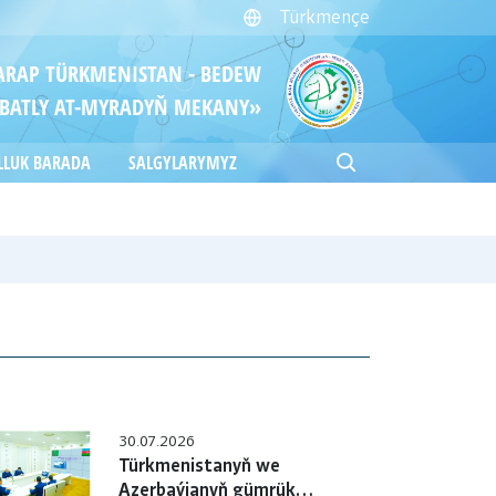
Türkmençe
ITARAP TÜRKMENISTAN - BEDEW
BATLY AT-MYRADYŇ MEKANY»
LLUK BARADA
SALGYLARYMYZ
30.07.2026
Türkmenistanyň we
Azerbaýjanyň gümrük