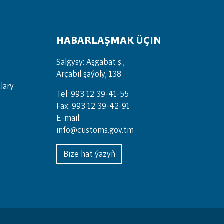
HABARLAŞMAK ÜÇIN
Salgysy: Aşgabat ş.,
Arçabil şaýoly, 138
lary
Tel: 993 12 39-41-55
Fax: 993 12 39-42-91
E-mail:
info@customs.gov.tm
Bize hat ýazyň