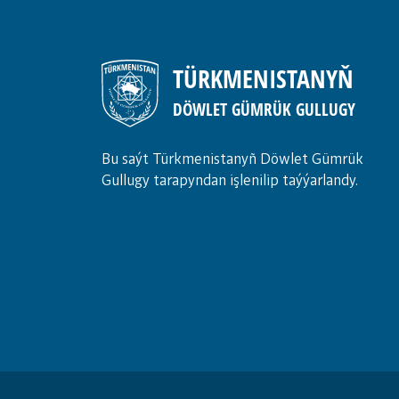
TÜRKMENISTANYŇ
DÖWLET GÜMRÜK GULLUGY
Bu saýt Türkmenistanyñ Döwlet Gümrük
Gullugy tarapyndan işlenilip taýýarlandy.