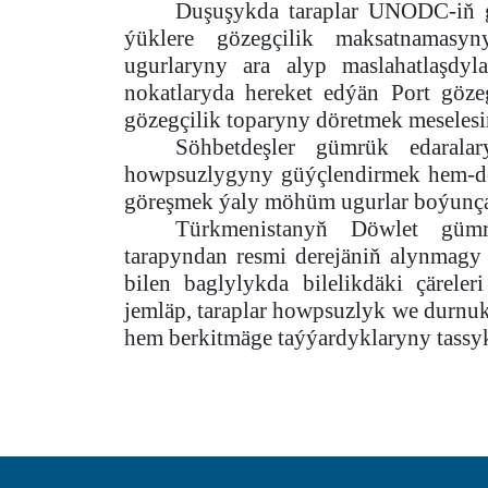
Duşuşykda taraplar UNODC-iň g
ýüklere gözegçilik maksatnamasyn
ugurlaryny ara alyp maslahatlaşdy
nokatlaryda hereket edýän Port gözeg
gözegçilik toparyny döretmek meselesin
Söhbetdeşler gümrük edarala
howpsuzlygyny güýçlendirmek hem-de 
göreşmek ýaly möhüm ugurlar boýunça 
Türkmenistanyň Döwlet güm
tarapyndan resmi derejäniň alynmag
bilen baglylykda bilelikdäki çäreler
jemläp, taraplar howpsuzlyk we durn
hem berkitmäge taýýardyklaryny tassyk