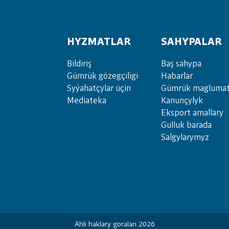
HYZMATLAR
SAHYPALAR
Bil­di­riş
Baş sahypa
Güm­rük gö­zeg­çi­li­gi
Habarlar
Sy­ýa­hat­çy­lar ü­çin
Gümrük maglumat
Media­teka
Kanunçylyk
Eksport amallary
Gulluk barada
Salgylarymyz
Ähli haklary goralan 2026