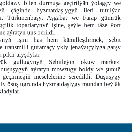
oldawy bilen durmuşa geçirilýän ýolagçy we
yň çäginde hyzmatdaşlygyň ileri tutulýan
lar. Türkmenbaşy, Aşgabat we Farap gümrük
çilik toparlarynyň işine, şeýle hem täze Port
e aýratyn üns berildi.
rynyň işini has hem kämilleşdirmek, sebit
transmilli guramaçylykly jenaýatçylyga garşy
pikir alyşdylar.
rük gullugynyň Sebitleýin okuw merkezi
y duşuşygyň aýratyn mowzugy boldy we şunuň
i geçirmegiň meselelerine seredildi.
Duşuşygy
ukly ösüş ugrunda hyzmatdaşlygy mundan beýläk
ladylar.