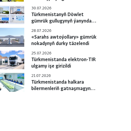
gulluklary özara
30.07.2026
hyzmatdaşlygyň meselelerini
Türkmenistanyň Döwlet
ara alyp maslahatlaşdylar
gümrük gullugynyň ýanyndaky
Okuw merkezinde pudagara
28.07.2026
okuw-maslahaty geçirildi
«Sarahs awtoýollary» gümrük
nokadynyň durky täzelendi
25.07.2026
Türkmenistanda elektron-TIR
ulgamy işe girizildi
21.07.2026
Türkmenistanda halkara
bilermenleriň gatnaşmagynda
«e-TIR» ulgamyny
sanlylaşdyrmak boýunça
çäreler geçirilýär