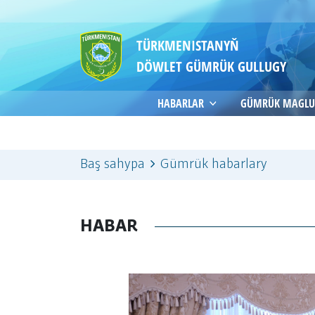
TÜRKMENISTANYŇ
DÖWLET GÜMRÜK GULLUGY
HABARLAR
GÜMRÜK MAGLU
Baş sahypa
Gümrük habarlary
HABAR