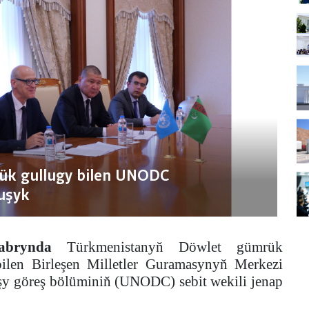
ük gullugy bilen UNODC
uşyk
abrynda
Türkmenistanyň Döwlet gümrük
ilen Birleşen Milletler Guramasynyň Merkezi
rşy göreş bölüminiň (UNODC) sebit wekili jenap