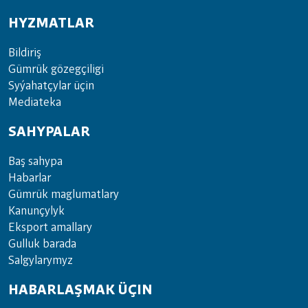
HYZMATLAR
Bil­di­riş
Güm­rük gö­zeg­çi­li­gi
Sy­ýa­hat­çy­lar ü­çin
Media­teka
SAHYPALAR
Baş sahypa
Habarlar
Gümrük maglumatlary
Kanunçylyk
Eksport amallary
Gulluk barada
Salgylarymyz
HABARLAŞMAK ÜÇIN