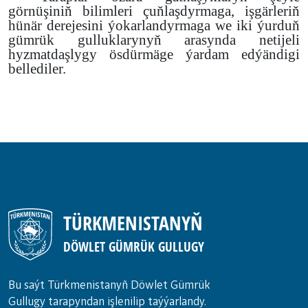
görnüşiniň bilimleri çuňlaşdyrmaga, işgärleriň
hünär derejesini ýokarlandyrmaga we iki ýurduň
gümrük gulluklarynyň arasynda netijeli
hyzmatdaşlygy ösdürmäge ýardam edýändigi
bellediler.
TÜRKMENISTANYŇ
DÖWLET GÜMRÜK GULLUGY
Bu saýt Türkmenistanyñ Döwlet Gümrük
Gullugy tarapyndan işlenilip taýýarlandy.