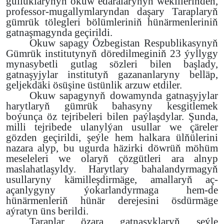
gulluklarynyň okuw edaralarynyň wekillerinden,
professor-mugallymlaryndan daşary Taraplaryň
gümrük tölegleri bölümleriniň hünärmenleriniň
gatnaşmagynda geçirildi.
Okuw sapagy Özbegistan Respublikasynyň
Gümrük institutynyň döredilmeginiň
23 ýyllygy
mynasybetli gutlag sözleri bilen başlady,
gatnaşyjylar institutyň gazananlaryny belläp,
geljekdäki ösüşine üstünlik arzuw etdiler.
Okuw sapagynyň dowamynda gatnaşyjylar
harytlaryň gümrük bahasyny kesgitlemek
boýunça öz tejribeleri bilen paýlaşdylar. Şunda,
milli tejribede ulanylýan usullar we çäreler
gözden geçirildi, şeýle hem halkara ülňülerini
nazara alyp, bu ugurda häzirki döwrüň möhüm
meseleleri we olaryň çözgütleri ara alnyp
maslahatlaşyldy. Harytlary bahalandyrmagyň
usullaryny kämilleşdirmäge, amallaryň aç-
açanlygyny ýokarlandyrmaga hem-de
hünärmenleriň hünär derejesini ösdürmäge
aýratyn üns berildi.
Taraplar özara gatnaşyklaryň şeýle