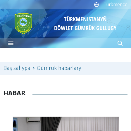
Türkmençe
TÜRKMENISTANYŇ
DÖWLET GÜMRÜK GULLUGY
Baş sahypa
Gümrük habarlary
HABAR