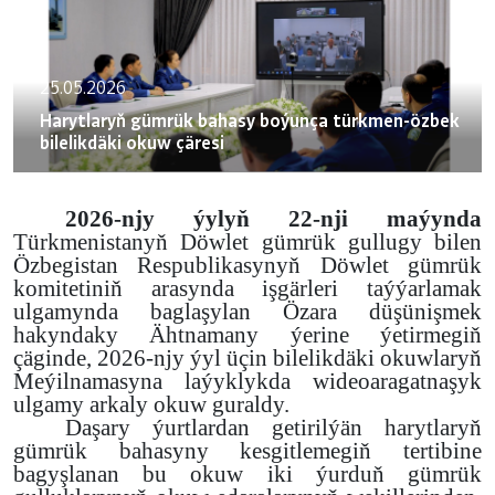
25.05.2026
Harytlaryň gümrük bahasy boýunça türkmen-özbek
bilelikdäki okuw çäresi
2026-njy ýylyň 22-nji maýynda
Türkmenistanyň Döwlet gümrük gullugy bilen
Özbegistan Respublikasynyň Döwlet gümrük
komitetiniň arasynda işgärleri taýýarlamak
ulgamynda baglaşylan Özara düşünişmek
hakyndaky Ähtnamany ýerine ýetirmegiň
çäginde,
2026-njy ýyl üçin bilelikdäki okuwlaryň
Meýilnamasyna laýyklykda wideoaragatnaşyk
ulgamy arkaly okuw guraldy.
Daşary ýurtlardan getirilýän harytlaryň
gümrük bahasyny kesgitlemegiň tertibine
bagyşlanan bu okuw
iki ýurduň gümrük