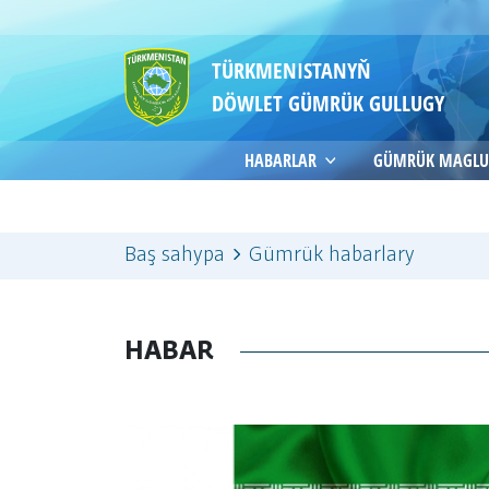
TÜRKMENISTANYŇ
DÖWLET GÜMRÜK GULLUGY
HABARLAR
GÜMRÜK MAGLU
Baş sahypa
Gümrük habarlary
HABAR