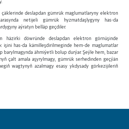
y.
çäklerinde deslapdan gümrük maglumatlaryny elektron
arasynda netijeli gümrük hyzmatdaşlygyny has-da
dygyny aýratyn belläp geçdiler.
n häzirki döwründe deslapdan elektron görnüşinde
işini has-da kämilleşdirilmeginde hem-de maglumatlar
yp barylmagynda ähmiýetli bolup durýar. Şeýle hem, bazar
ynyň çalt amala aşyrylmagy, gümrük serhedinden geçýän
rmegiň wagtynyň azalmagy esasy ykdysady görkezijileriň