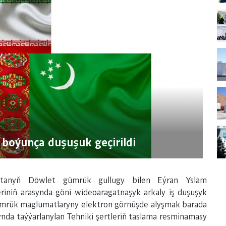
boýunça duşuşuk geçirildi
istanyň Döwlet gümrük gullugy bilen Eýran Yslam
riniň arasynda göni wideoaragatnaşyk arkaly iş duşuşyk
 gümrük maglumatlaryny elektron görnüşde alyşmak barada
a taýýarlanylan Tehniki şertleriň taslama resminamasy