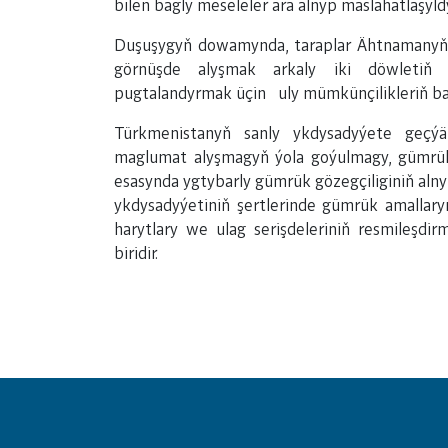
bilen bagly meseleler ara alnyp maslahatlaşyld
Duşuşygyň dowamynda, taraplar Ähtnamanyň 
görnüşde alyşmak arkaly iki döwletiň 
pugtalandyrmak üçin uly mümkünçilikleriň bar
Türkmenistanyň sanly ykdysadyýete geçýä
maglumat alyşmagyň ýola goýulmagy, gümrük 
esasynda ygtybarly gümrük gözegçiliginiň aln
ykdysadyýetiniň şertlerinde gümrük amallar
harytlary we ulag serişdeleriniň resmileşdi
biridir.