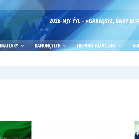
2026-NJY ÝYL - «GARAŞSYZ, BAKY B
MATLARY
KANUNÇYLYK
EKSPORT AMALLARY
GU