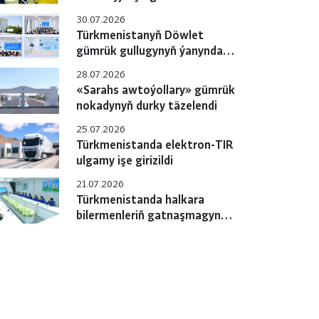
gulluklary özara
30.07.2026
hyzmatdaşlygyň meselelerini
Türkmenistanyň Döwlet
ara alyp maslahatlaşdylar
gümrük gullugynyň ýanyndaky
Okuw merkezinde pudagara
28.07.2026
okuw-maslahaty geçirildi
«Sarahs awtoýollary» gümrük
nokadynyň durky täzelendi
25.07.2026
Türkmenistanda elektron-TIR
ulgamy işe girizildi
21.07.2026
Türkmenistanda halkara
bilermenleriň gatnaşmagynda
«e-TIR» ulgamyny
sanlylaşdyrmak boýunça
çäreler geçirilýär