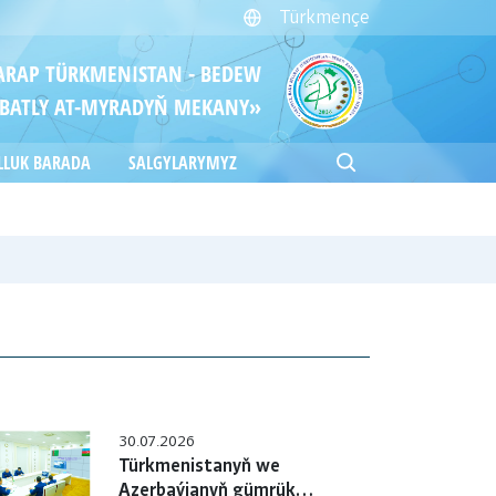
Türkmençe
ITARAP TÜRKMENISTAN - BEDEW
BATLY AT-MYRADYŇ MEKANY»
LLUK BARADA
SALGYLARYMYZ
30.07.2026
Türkmenistanyň we
Azerbaýjanyň gümrük