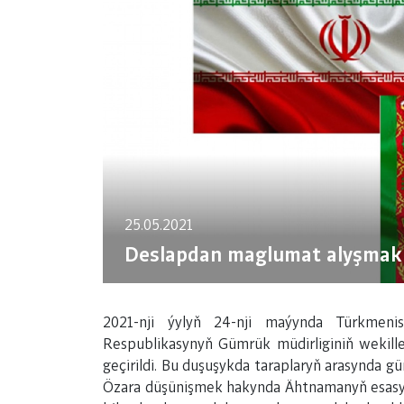
25.05.2021
Deslapdan maglumat alyşmak 
2021-nji ýylyň 24-nji maýynda Türkmen
Respublikasynyň Gümrük müdirliginiň wekille
geçirildi. Bu duşuşykda taraplaryň arasynda
Özara düşünişmek hakynda Ähtnamanyň esasynd