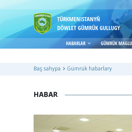
TÜRKMENISTANYŇ
DÖWLET GÜMRÜK GULLUGY
HABARLAR
GÜMRÜK MAGLU
Baş sahypa
Gümrük habarlary
HABAR