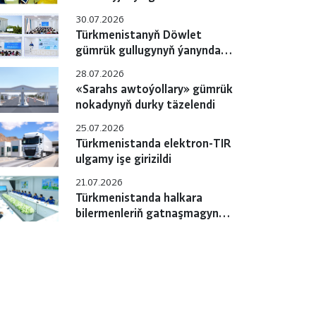
gulluklary özara
30.07.2026
hyzmatdaşlygyň meselelerini
Türkmenistanyň Döwlet
ara alyp maslahatlaşdylar
gümrük gullugynyň ýanyndaky
Okuw merkezinde pudagara
28.07.2026
okuw-maslahaty geçirildi
«Sarahs awtoýollary» gümrük
nokadynyň durky täzelendi
25.07.2026
Türkmenistanda elektron-TIR
ulgamy işe girizildi
21.07.2026
Türkmenistanda halkara
bilermenleriň gatnaşmagynda
«e-TIR» ulgamyny
sanlylaşdyrmak boýunça
çäreler geçirilýär