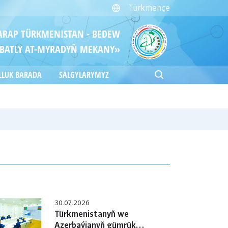
Türkmençe
ITARAP TÜRKMENISTAN - BEDEW
BATLY AT-MYRADYŇ MEKANY»
LLUK BARADA
SALGYLARYMYZ
30.07.2026
Türkmenistanyň we
Azerbaýjanyň gümrük