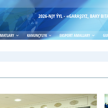
2026-NJY ÝYL - «GARAŞSYZ, BAKY B
MATLARY
KANUNÇYLYK
EKSPORT AMALLARY
GU