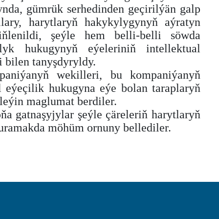
da, gümrük serhedinden geçirilýän galp
lary, harytlaryň hakykylygynyň aýratyn
ňlenildi, şeýle hem belli-belli söwda
yk hukugynyň eýeleriniň intellektual
 bilen tanyşdyryldy.
aniýanyň wekilleri, bu kompaniýanyň
l eýeçilik hukugyna eýe bolan taraplaryň
leýin maglumat berdiler.
a gatnaşyjylar şeýle çäreleriň harytlaryň
guramakda möhüm ornuny bellediler.