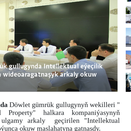
 gullugynda Intellektual eýeçilik
 wideoaragatnaşyk arkaly okuw
nda
Döwlet gümrük gullugynyň wekilleri "
l Property" halkara kompaniýasynyň
 ulgamy arkaly
geçirilen "Intellektual
oýunça okuw maslahatyna gatnaşdy.