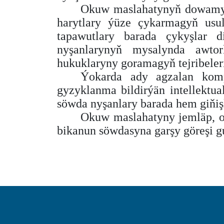
Okuw maslahatynyň dowamyn
harytlary ýüze çykarmagyň usul
tapawutlary barada çykyşlar di
nyşanlarynyň mysalynda awtorl
hukuklaryny goramagyň tejribeleri
Ýokarda ady agzalan komp
gyzyklanma bildirýän intellektua
söwda nyşanlary barada hem giňiş
Okuw maslahatyny jemläp, oň
bikanun söwdasyna garşy göreşi 