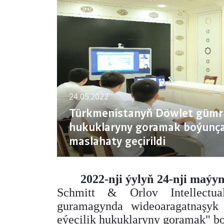
24.05.2022
Türkmenistanyň Döwlet gümrük
hukuklaryny goramak boýunça
maslahaty geçirildi
2022-nji ýylyň 24-nji maýy
Schmitt & Orlov Intellectua
guramagynda wideoaragatnaşyk
eýeçilik hukuklaryny goramak" b