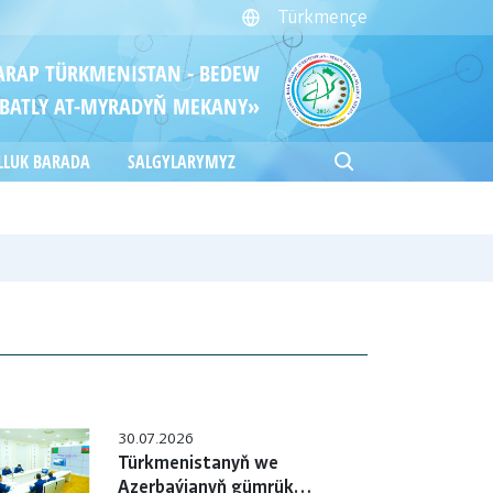
Türkmençe
ITARAP TÜRKMENISTAN - BEDEW
BATLY AT-MYRADYŇ MEKANY»
LLUK BARADA
SALGYLARYMYZ
30.07.2026
Türkmenistanyň we
Azerbaýjanyň gümrük