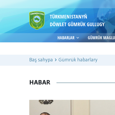
TÜRKMENISTANYŇ
DÖWLET GÜMRÜK GULLUGY
HABARLAR
GÜMRÜK MAGLU
Baş sahypa
Gümrük habarlary
HABAR