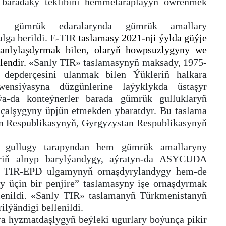
baradaky teklibini hemmetaraplaýyn öwrenmek
nyň gümrük edaralarynda gümrük amallary
lga berildi. E-TIR
taslamasy 2021-nji ýylda güýje
 sanlylaşdyrmak bilen, olaryň howpsuzlygyny we
lendir.
«Sanly TIR» taslamasynyň maksady, 1975-
depderçesini ulanmak bilen Ýükleriň halkara
nsiýasyna düzgünlerine laýyklykda üstaşyr
i ýa-da konteýnerler barada gümrük gulluklaryň
-çalşygyny üpjün etmekden ybaratdyr. Bu taslama
n Respublikasynyň, Gyrgyzystan Respublikasynyň
 gullugy tarapyndan hem gümrük amallaryny
eriň alnyp barylýandygy, aýratyn-da ASYCUDA
TIR-EPD ulgamynyň ornaşdyrylandygy hem-de
y üçin bir penjire” taslamasyny işe ornaşdyrmak
llenildi. «Sanly TIR» taslamanyň Türkmenistanyň
lýändigi bellenildi.
ra hyzmatdaşlygyň beýleki ugurlary boýunça pikir