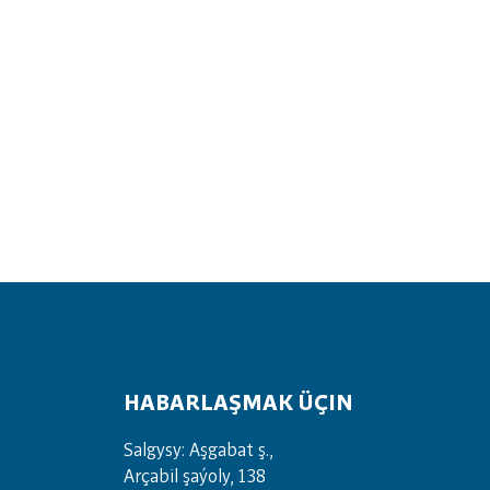
HABARLAŞMAK ÜÇIN
Salgysy: Aşgabat ş.,
Arçabil şaýoly, 138