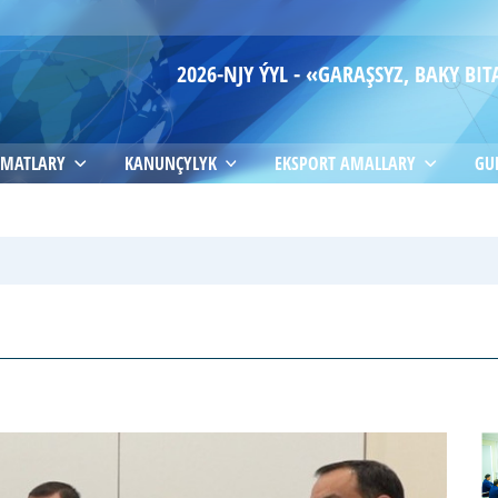
2026-NJY ÝYL - «GARAŞSYZ, BAKY B
MATLARY
KANUNÇYLYK
EKSPORT AMALLARY
GU