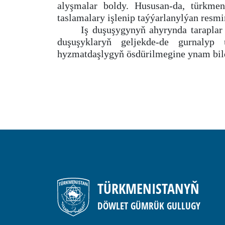
alyşmalar boldy. Hususan-da, türkmen-
taslamalary işlenip taýýarlanylýan resmi
Iş duşuşygynyň ahyrynda taraplar 
duşuşyklaryň geljekde-de gurnalyp 
hyzmatdaşlygyň ösdürilmegine ynam bild
TÜRKMENISTANYŇ
DÖWLET GÜMRÜK GULLUGY