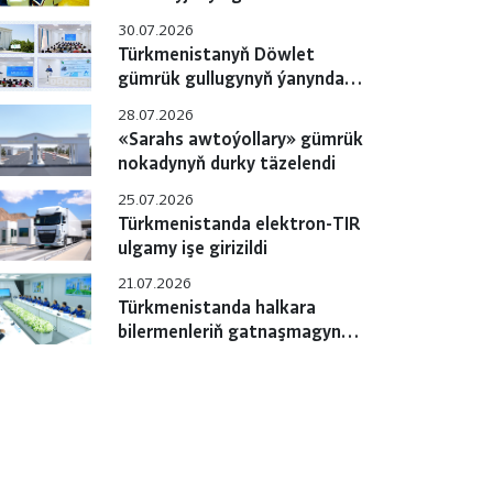
gulluklary özara
30.07.2026
hyzmatdaşlygyň meselelerini
Türkmenistanyň Döwlet
ara alyp maslahatlaşdylar
gümrük gullugynyň ýanyndaky
Okuw merkezinde pudagara
28.07.2026
okuw-maslahaty geçirildi
«Sarahs awtoýollary» gümrük
nokadynyň durky täzelendi
25.07.2026
Türkmenistanda elektron-TIR
ulgamy işe girizildi
21.07.2026
Türkmenistanda halkara
bilermenleriň gatnaşmagynda
«e-TIR» ulgamyny
sanlylaşdyrmak boýunça
çäreler geçirilýär