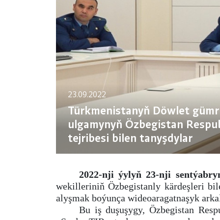
23.09.2022
Türkmenistanyň Döwlet gümrük
ulgamynyň Özbegistan Respu
tejribesi bilen tanyşdylar
2022-nji ýylyň 23-nji sentýabry
wekilleriniň Özbegistanly kärdeşleri b
alyşmak boýunça wideoaragatnaşyk arkaly
Bu iş duşuşygy, Özbegistan Resp