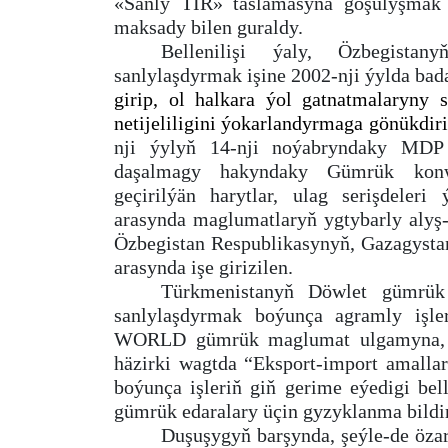
«Sanly TIR» taslamasyna goşulyşmak 
maksady bilen guraldy.
Bellenilişi ýaly, Özbegista
sanlylaşdyrmak işine 2002-nji ýylda bada
girip, ol halkara ýol gatnatmalaryny
netijeliligini ýokarlandyrmaga gönükdiri
nji ýylyň 14-nji noýabryndaky MDP 
daşalmagy hakyndaky Gümrük konwe
geçirilýän harytlar, ulag serişdeler
arasynda maglumatlaryň ygtybarly alyş
Özbegistan Respublikasynyň, Gazagysta
arasynda işe girizilen.
Türkmenistanyň Döwlet gümrük
sanlylaşdyrmak boýunça agramly işl
WORLD gümrük maglumat ulgamyna, 
häzirki wagtda “Eksport-import amallar
boýunça işleriň giň gerime eýedigi be
gümrük edaralary üçin gyzyklanma bildiri
Duşuşygyň barşynda, şeýle-de öza