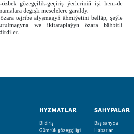
özbek gözegçilik-geçiriş ýerleriniň işi hem-de
namalara degişli meselelere garaldy.
özara tejribe alyşmagyň ähmiýetini belläp, şeýle
urulmagyna we ikitaraplaýyn özara bähbitli
irdiler.
HYZMATLAR
SAHYPALAR
Bil­di­riş
Baş sahypa
Güm­rük gö­zeg­çi­li­gi
Habarlar