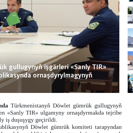
 gullugynyň işgärleri «Sanly TIR»
blikasynda ornaşdyrylmagynyň
nda
Türkmenistanyň Döwlet gümrük gullugynyň
ilen «Sanly TIR»
ulgamyny ornaşdyrmakda tejribe
 iş duşuşygy geçirildi.
ublikasynyň Döwlet gümrük komiteti tarapyndan