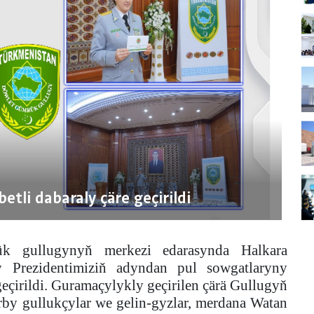
tli dabaraly çäre geçirildi
k gullugynyň merkezi edarasynda Halkara
y Prezidentimiziň adyndan pul sowgatlaryny
çirildi. Guramaçylykly geçirilen çärä Gullugyň
by gullukçylar we gelin-gyzlar, merdana Watan