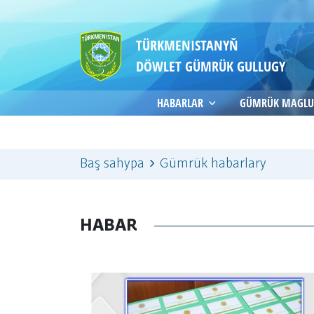
TÜRKMENISTANYŇ
DÖWLET GÜMRÜK GULLUGY
HABARLAR
GÜMRÜK MAGLU
Baş sahypa
Gümrük habarlary
HABAR