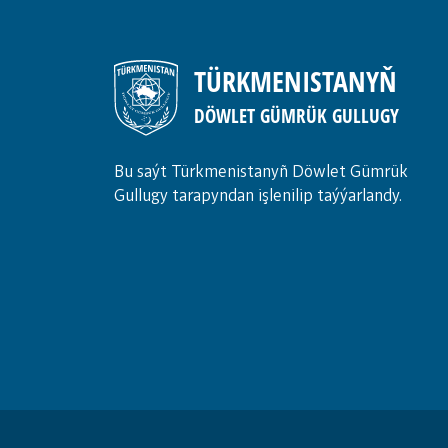
TÜRKMENISTANYŇ
DÖWLET GÜMRÜK GULLUGY
Bu saýt Türkmenistanyñ Döwlet Gümrük
Gullugy tarapyndan işlenilip taýýarlandy.