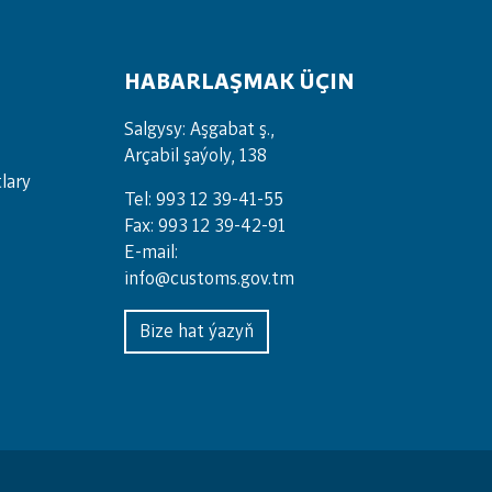
HABARLAŞMAK ÜÇIN
Salgysy: Aşgabat ş.,
Arçabil şaýoly, 138
lary
Tel: 993 12 39-41-55
Fax: 993 12 39-42-91
E-mail:
info@customs.gov.tm
Bize hat ýazyň