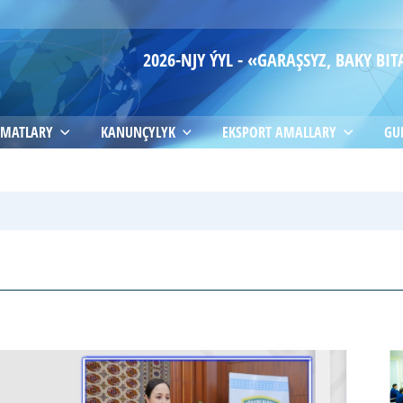
2026-NJY ÝYL - «GARAŞSYZ, BAKY B
MATLARY
KANUNÇYLYK
EKSPORT AMALLARY
GU