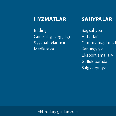
HYZMATLAR
SAHYPALAR
Bil­di­riş
Baş sahypa
Güm­rük gö­zeg­çi­li­gi
Habarlar
Sy­ýa­hat­çy­lar ü­çin
Gümrük maglumat
Media­teka
Kanunçylyk
Eksport amallary
Gulluk barada
Salgylarymyz
Ähli haklary goralan 2026