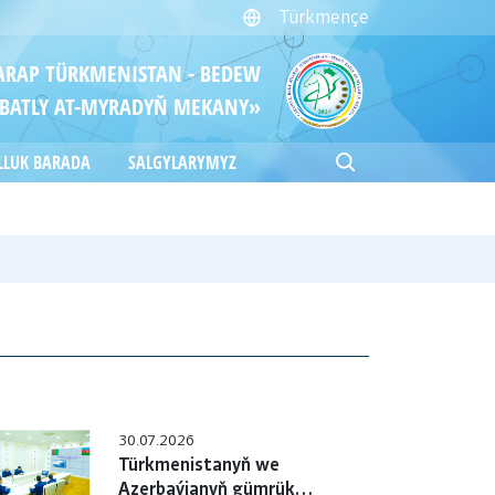
Türkmençe
ITARAP TÜRKMENISTAN - BEDEW
BATLY AT-MYRADYŇ MEKANY»
LLUK BARADA
SALGYLARYMYZ
30.07.2026
Türkmenistanyň we
Azerbaýjanyň gümrük