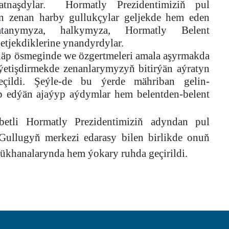
atnaşdylar. Hormatly Prezidentimiziň pul
n zenan harby gullukçylar geljekde hem eden
tanymyza, halkymyza, Hormatly Belent
tjekdiklerine ynandyrdylar.
läp ösmeginde we özgertmeleri amala aşyrmakda
 ýetişdirmekde zenanlarymyzyň bitirýän aýratyn
eçildi. Şeýle-de bu ýerde mähriban gelin-
 edýän ajaýyp aýdymlar hem belentden-belent
betli Hormatly Prezidentimiziň adyndan pul
ullugyň merkezi edarasy bilen birlikde onuň
ükhanalarynda hem ýokary ruhda geçirildi.