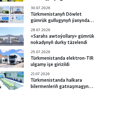
gulluklary özara
30.07.2026
hyzmatdaşlygyň meselelerini
Türkmenistanyň Döwlet
ara alyp maslahatlaşdylar
gümrük gullugynyň ýanyndaky
Okuw merkezinde pudagara
28.07.2026
okuw-maslahaty geçirildi
«Sarahs awtoýollary» gümrük
nokadynyň durky täzelendi
25.07.2026
Türkmenistanda elektron-TIR
ulgamy işe girizildi
21.07.2026
Türkmenistanda halkara
bilermenleriň gatnaşmagynda
«e-TIR» ulgamyny
sanlylaşdyrmak boýunça
çäreler geçirilýär