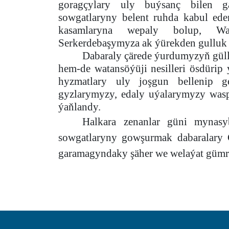
goragçylary uly buýsanç bilen g
sowgatlaryny belent ruhda kabul ede
kasamlaryna wepaly bolup, Wa
Serkerdebaşymyza ak ýürekden gulluk e
Dabaraly çärede ýurdumyzyň gül
hem-de watansöýüji nesilleri ösdürip
hyzmatlary uly joşgun bellenip g
gyzlarymyzy, edaly uýalarymyzy wasp
ýaňlandy.
Halkara zenanlar güni mynasy
sowgatlaryny gowşurmak dabaralary G
garamagyndaky şäher we welaýat gümr