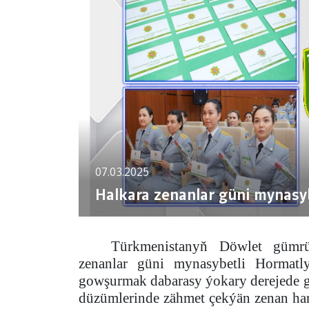
07.03.2025
Halkara zenanlar güni mynasybe
Türkmenistanyň Döwlet gümrü
zenanlar güni mynasybetli Hormatl
gowşurmak dabarasy ýokary derejede ge
düzümlerinde zähmet çekýän zenan har