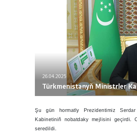
26.04.2025
Türkmenistanyň Ministrler Kab
Şu gün hormatly Prezidentimiz Serdar
Kabinetiniň nobatdaky mejlisini geçirdi
seredildi.