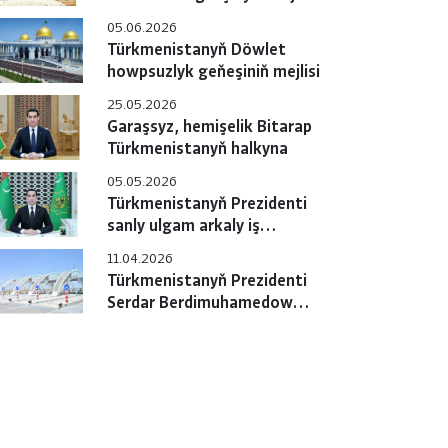
05.06.2026
Türkmenistanyň Döwlet
howpsuzlyk geňeşiniň mejlisi
25.05.2026
Garaşsyz, hemişelik Bitarap
Türkmenistanyň halkyna
05.05.2026
Türkmenistanyň Prezidenti
sanly ulgam arkaly iş
maslahatyny geçirdi
11.04.2026
Türkmenistanyň Prezidenti
Serdar Berdimuhamedow
ýokary tizlikli awtomobil
ýolunyň jemleýji tapgyrynyň
açylyş dabarasyna gatnaşdy