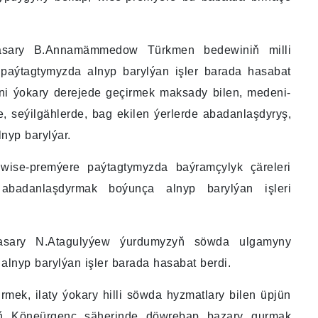
nbasary B.Annamämmedow Türkmen bedewiniň milli
 paýtagtymyzda alnyp barylýan işler barada hasabat
erini ýokary derejede geçirmek maksady bilen, medeni-
, seýilgählerde, bag ekilen ýerlerde abadanlaşdyryş,
lnyp barylýar.
 wise-premýere paýtagtymyzda baýramçylyk çäreleri
 abadanlaşdyrmak boýunça alnyp barylýan işleri
nbasary N.Atagulyýew ýurdumyzyň söwda ulgamyny
lnyp barylýan işler barada hasabat berdi.
rmek, ilaty ýokary hilli söwda hyzmatlary bilen üpjün
yň Köneürgenç şäherinde döwrebap bazary gurmak