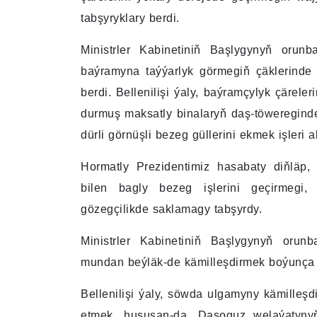
tabşyryklary berdi.
Ministrler Kabinetiniň Başlygynyň oru
baýramyna taýýarlyk görmegiň çäklerinde
berdi. Bellenilişi ýaly, baýramçylyk çärel
durmuş maksatly binalaryň daş-töwereginde
dürli görnüşli bezeg güllerini ekmek işleri a
Hormatly Prezidentimiz hasabaty diňläp,
bilen bagly bezeg işlerini geçirmegi,
gözegçilikde saklamagy tabşyrdy.
Ministrler Kabinetiniň Başlygynyň oru
mundan beýläk-de kämilleşdirmek boýunça a
Bellenilişi ýaly, söwda ulgamyny kämilleşdi
etmek, hususan-da, Daşoguz welaýatyn