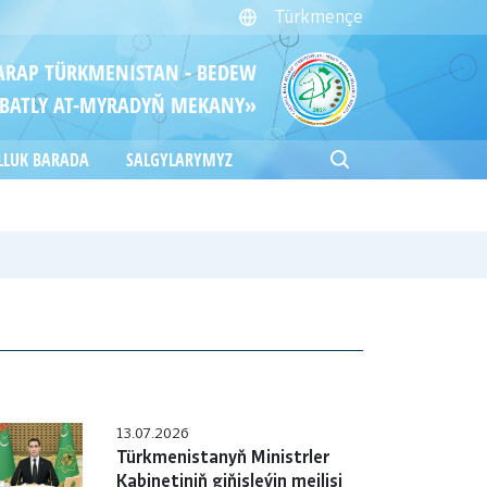
Türkmençe
ITARAP TÜRKMENISTAN - BEDEW
BATLY AT-MYRADYŇ MEKANY»
LLUK BARADA
SALGYLARYMYZ
13.07.2026
Türkmenistanyň Ministrler
Kabinetiniň giňişleýin mejlisi