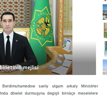
inetiniň mejlisi
 Berdimuhamedow sanly ulgam arkaly Ministrler
. Onda döwlet durmuşyna degişli birnäçe meselelere