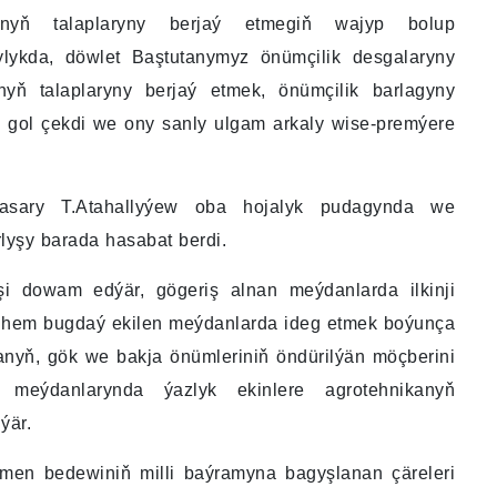
ynyň talaplaryny berjaý etmegiň wajyp bolup
lykda, döwlet Baştutanymyz önümçilik desgalaryny
ň talaplaryny berjaý etmek, önümçilik barlagyny
 gol çekdi we ony sanly ulgam arkaly wise-premýere
nbasary T.Atahallyýew oba hojalyk pudagynda we
lyşy barada hasabat berdi.
işi dowam edýär, gögeriş alnan meýdanlarda ilkinji
ýle hem bugdaý ekilen meýdanlarda ideg etmek boýunça
manyň, gök we bakja önümleriniň öndürilýän möçberini
 meýdanlarynda ýazlyk ekinlere agrotehnikanyň
ýär.
en bedewiniň milli baýramyna bagyşlanan çäreleri