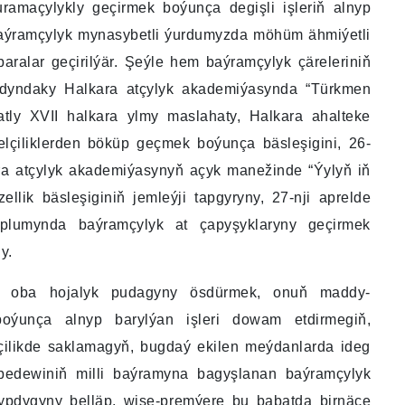
ramaçylykly geçirmek boýunça degişli işleriň alnyp
 baýramçylyk mynasybetli ýurdumyzda möhüm ähmiýetli
abaralar geçirilýär. Şeýle hem baýramçylyk çäreleriniň
adyndaky Halkara atçylyk akademiýasynda “Türkmen
atly XVII halkara ylmy maslahaty, Halkara ahalteke
elçiliklerden böküp geçmek boýunça bäsleşigini, 26-
a atçylyk akademiýasynyň açyk manežinde “Ýylyň iň
llik bäsleşiginiň jemleýji tapgyryny, 27-nji aprelde
oplumynda baýramçylyk at çapyşyklaryny geçirmek
y.
äp, oba hojalyk pudagyny ösdürmek, onuň maddy-
oýunça alnyp barylýan işleri dowam etdirmegiň,
çilikde saklamagyň, bugdaý ekilen meýdanlarda ideg
n bedewiniň milli baýramyna bagyşlanan baýramçylyk
jypdygyny belläp, wise-premýere bu babatda birnäçe