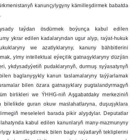
Türkmenistanyň kanunçylygyny kämilleşdirmek babatda
.
ykdysady taýdan ösdürmek boýunça kabul edilen
y ykrar edilen kadalaryndan ugur alyp, raýat-hukuk
kuklaryny we azatlyklaryny, kanuny bähbitlerini
k, ylmy intellektual eýeçilik gatnaşyklaryny düzýän
eri, ykdysadyýetiň pudaklarynyň, durmuş syýasatynyň
 bilen baglanyşykly kanun taslamalaryny taýýarlamak
 guramalar bilen özara gatnaşyklary pugtalandyrmagyň
üzüm birlikleri we ÝHHG-niň Aşgabatdaky merkeziniň
n bilelikde guran okuw maslahatlaryna, duşuşyklara
irmegiň meseleleri barada pikir alyşdylar. Deputatlar
maslahatynda kabul edilen kanunlaryň many-mazmunyny
lygy kämilleşdirmek bilen bagly raýatlaryň tekliplerini