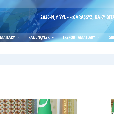
2026-NJY ÝYL - «GARAŞSYZ, BAKY B
MATLARY
KANUNÇYLYK
EKSPORT AMALLARY
GU