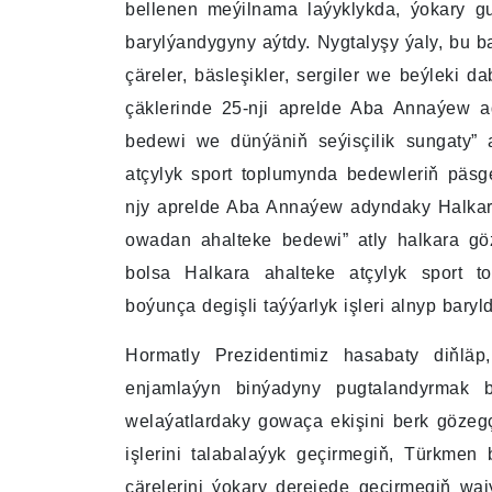
bellenen meýilnama laýyklykda, ýokary gu
barylýandygyny aýtdy. Nygtalyşy ýaly, bu
çäreler, bäsleşikler, sergiler we beýleki d
çäklerinde 25-nji aprelde Aba Annaýew 
bedewi we dünýäniň seýisçilik sungaty” 
atçylyk sport toplumynda bedewleriň päsg
njy aprelde Aba Annaýew adyndaky Halkar
owadan ahalteke bedewi” atly halkara göze
bolsa Halkara ahalteke atçylyk sport t
boýunça degişli taýýarlyk işleri alnyp baryld
Hormatly Prezidentimiz hasabaty diňl
enjamlaýyn binýadyny pugtalandyrmak b
welaýatlardaky gowaça ekişini berk gözeg
işlerini talabalaýyk geçirmegiň, Türkme
çärelerini ýokary derejede geçirmegiň wa