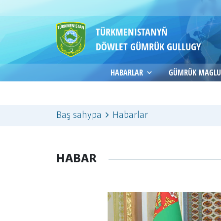
TÜRKMENISTANYŇ
DÖWLET GÜMRÜK GULLUGY
HABARLAR
GÜMRÜK MAGLU
Baş sahypa
Habarlar
HABAR