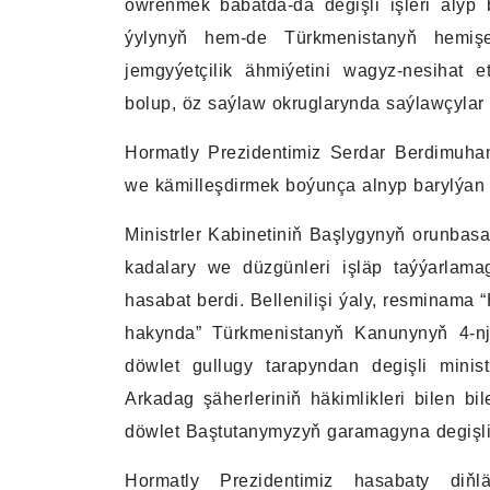
öwrenmek babatda-da degişli işleri alyp
ýylynyň hem-de Türkmenistanyň hemişe
jemgyýetçilik ähmiýetini wagyz-nesihat 
bolup, öz saýlaw okruglarynda saýlawçylar b
Hormatly Prezidentimiz Serdar Berdimuh
we kämilleşdirmek boýunça alnyp barylýan 
Ministrler Kabinetiniň Başlygynyň orunba
kadalary we düzgünleri işläp taýýarlama
hasabat berdi. Bellenilişi ýaly, resminam
hakynda” Türkmenistanyň Kanunynyň 4-nji
döwlet gullugy tarapyndan degişli minist
Arkadag şäherleriniň häkimlikleri bilen bil
döwlet Baştutanymyzyň garamagyna degişli 
Hormatly Prezidentimiz hasabaty diň