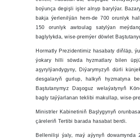
boýunça degişli işler alnyp barylýar. Baza
bakja ýerlenilýän hem-de 700 orunlyk hal
150 orunlyk awtoulag satylýan meýdanç
baglylykda, wise-premýer döwlet Baştutanym
Hormatly Prezidentimiz hasabaty diňläp, 
ýokary hilli söwda hyzmatlary bilen üp
aşyrylýandygyny, Diýarymyzyň dürli künj
desgalaryň gurlup, halkyň hyzmatyna ber
Baştutanymyz Daşoguz welaýatynyň Kön
bagly taýýarlanan teklibi makullap, wise-pre
Ministrler Kabinetiniň Başlygynyň orunbas
çäreleriň Tertibi barada hasabat berdi.
Bellenilişi ýaly, maý aýynyň dowamynda 