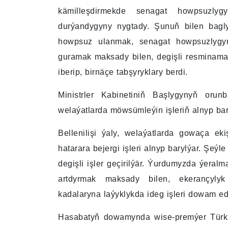
kämilleşdirmekde senagat howpsuzlyg
durýandygyny nygtady. Şunuň bilen bagly
howpsuz ulanmak, senagat howpsuzlygyny
guramak maksady bilen, degişli resminama
iberip, birnäçe tabşyryklary berdi.
Ministrler Kabinetiniň Başlygynyň oru
welaýatlarda möwsümleýin işleriň alnyp bar
Bellenilişi ýaly, welaýatlarda gowaça ek
hatarara bejergi işleri alnyp barylýar. Şe
degişli işler geçirilýär. Ýurdumyzda ýeral
artdyrmak maksady bilen, ekerançylyk
kadalaryna laýyklykda ideg işleri dowam ed
Hasabatyň dowamynda wise-premýer Türkm