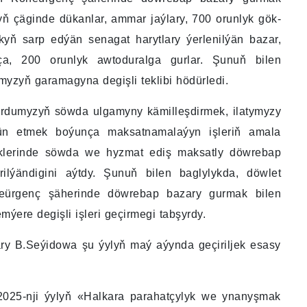
ryň çäginde dükanlar, ammar jaýlary, 700 orunlyk gök-
kyň sarp edýän senagat harytlary ýerlenilýän bazar,
a, 200 orunlyk awtoduralga gurlar. Şunuň bilen
yzyň garamagyna degişli teklibi hödürledi.
ýurdumyzyň söwda ulgamyny kämilleşdirmek, ilatymyzy
jün etmek boýunça maksatnamalaýyn işleriň amala
eklerinde söwda we hyzmat ediş maksatly döwrebap
ilýändigini aýtdy. Şunuň bilen baglylykda, döwlet
eürgenç şäherinde döwrebap bazary gurmak bilen
mýere degişli işleri geçirmegi tabşyrdy.
ary B.Seýidowa şu ýylyň maý aýynda geçiriljek esasy
2025-nji ýylyň «Halkara parahatçylyk we ynanyşmak