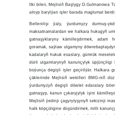
Ilki bilen, Mejlisiň Başlygy D.Gulmanowa 
alnyp barylýan işler barada maglumat berdi
Bellenilişi ýaly, ýurdumyzy durmuş-
maksatnamalardan we halkara hukugyň umum
gatnaşyklaryny kämilleşdirmek, adam hu
goramak, saýlaw ulgamyny döwrebaplaşdyrma
kadalaryň hukuk esaslary, gümrük meselel
dürli ulgamlarynyň kanunçylyk üpjünçiligi
boýunça degişli işler geçirilýär. Halkara
çäklerinde Mejlisiň wekilleri BMG-niň d
ýurdumyzyň degişli döwlet edaralary bile
gatnaşyp, kanun çykaryjylyk işini kämilleşd
Mejlisiň ýedinji çagyrylyşynyň sekizinji 
halk köpçüligine düşündirmek, milli kanunçy