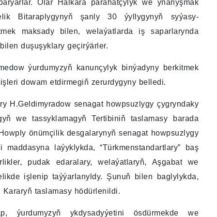
 barýarlar. Olar Halkara parahatçylyk we ynanyşmak
lik Bitaraplygynyň şanly 30 ýyllygynyň syýasy-
etmek maksady bilen, welaýatlarda iş saparlarynda
ilen duşuşyklary geçirýärler.
amedow ýurdumyzyň kanunçylyk binýadyny berkitmek
işleri dowam etdirmegiň zerurdygyny belledi.
sary H.Geldimyradow senagat howpsuzlygy çygryndaky
gyň we tassyklamagyň Tertibiniň taslamasy barada
a “Howply önümçilik desgalarynyň senagat howpsuzlygy
 maddasyna laýyklykda, “Türkmenstandartlary” baş
rlikler, pudak edaralary, welaýatlaryň, Aşgabat we
elikde işlenip taýýarlanyldy. Şunuň bilen baglylykda,
Kararyň taslamasy hödürlenildi.
läp, ýurdumyzyň ykdysadyýetini ösdürmekde we