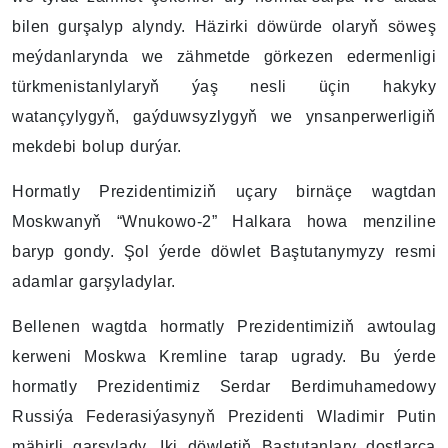
bilen gurşalyp alyndy. Häzirki döwürde olaryň söweş
meýdanlarynda we zähmetde görkezen edermenligi
türkmenistanlylaryň ýaş nesli üçin hakyky
watançylygyň, gaýduwsyzlygyň we ynsanperwerligiň
mekdebi bolup durýar.
Hormatly Prezidentimiziň uçary birnäçe wagtdan
Moskwanyň “Wnukowo-2” Halkara howa menziline
baryp gondy. Şol ýerde döwlet Baştutanymyzy resmi
adamlar garşyladylar.
Bellenen wagtda hormatly Prezidentimiziň awtoulag
kerweni Moskwa Kremline tarap ugrady. Bu ýerde
hormatly Prezidentimiz Serdar Berdimuhamedowy
Russiýa Federasiýasynyň Prezidenti Wladimir Putin
mähirli garşylady. Iki döwletiň Baştutanlary dostlarça