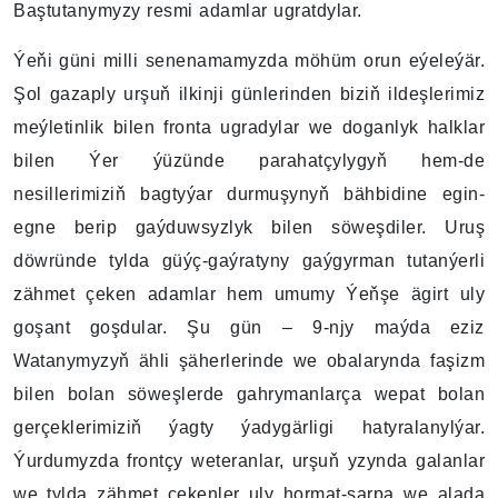
Baştutanymyzy resmi adamlar ugratdylar.
Ýeňi güni milli senenamamyzda möhüm orun eýeleýär.
Şol gazaply urşuň ilkinji günlerinden biziň ildeşlerimiz
meýletinlik bilen fronta ugradylar we doganlyk halklar
bilen Ýer ýüzünde parahatçylygyň hem-de
nesillerimiziň bagtyýar durmuşynyň bähbidine egin-
egne berip gaýduwsyzlyk bilen söweşdiler. Uruş
döwründe tylda güýç-gaýratyny gaýgyrman tutanýerli
zähmet çeken adamlar hem umumy Ýeňşe ägirt uly
goşant goşdular. Şu gün – 9-njy maýda eziz
Watanymyzyň ähli şäherlerinde we obalarynda faşizm
bilen bolan söweşlerde gahrymanlarça wepat bolan
gerçeklerimiziň ýagty ýadygärligi hatyralanylýar.
Ýurdumyzda frontçy weteranlar, urşuň yzynda galanlar
we tylda zähmet çekenler uly hormat-sarpa we alada