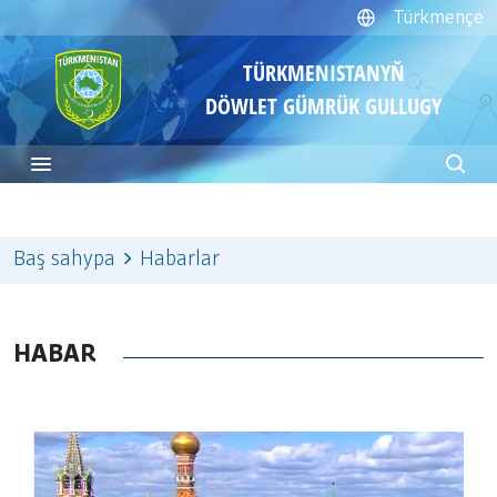
Türkmençe
TÜRKMENISTANYŇ
DÖWLET GÜMRÜK GULLUGY
Baş sahypa
Habarlar
HABAR