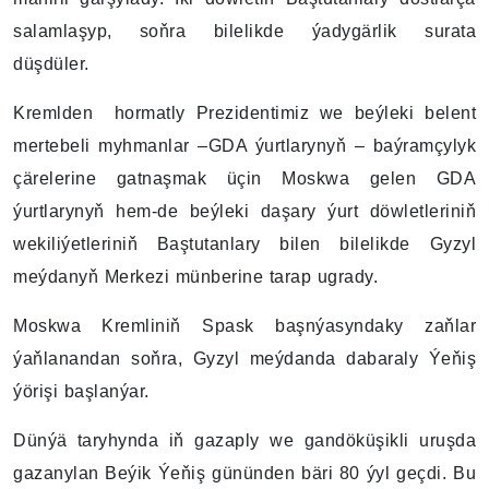
salamlaşyp, soňra bilelikde ýadygärlik surata
düşdüler.
Kremlden hormatly Prezidentimiz we beýleki belent
mertebeli myhmanlar –GDA ýurtlarynyň – baýramçylyk
çärelerine gatnaşmak üçin Moskwa gelen GDA
ýurtlarynyň hem-de beýleki daşary ýurt döwletleriniň
wekiliýetleriniň Baştutanlary bilen bilelikde Gyzyl
meýdanyň Merkezi münberine tarap ugrady.
Moskwa Kremliniň Spask başnýasyndaky zaňlar
ýaňlanandan soňra, Gyzyl meýdanda dabaraly Ýeňiş
ýörişi başlanýar.
Dünýä taryhynda iň gazaply we gandöküşikli uruşda
gazanylan Beýik Ýeňiş gününden bäri 80 ýyl geçdi. Bu