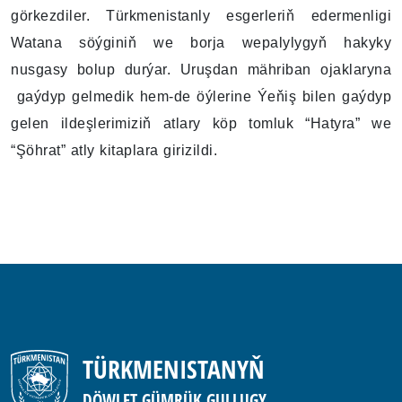
görkezdiler. Türkmenistanly esgerleriň edermenligi
Watana söýginiň we borja wepalylygyň hakyky
nusgasy bolup durýar. Uruşdan mähriban ojaklaryna
gaýdyp gelmedik hem-de öýlerine Ýeňiş bilen gaýdyp
gelen ildeşlerimiziň atlary köp tomluk “Hatyra” we
“Şöhrat” atly kitaplara girizildi.
TÜRKMENISTANYŇ
DÖWLET GÜMRÜK GULLUGY