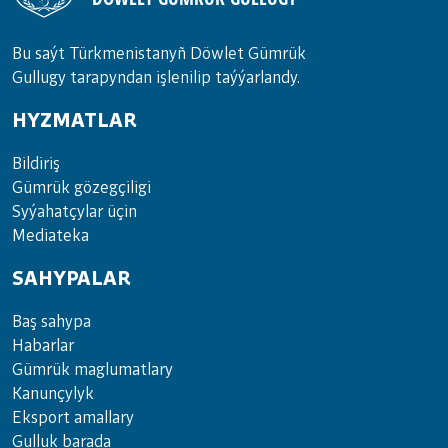
Bu saýt Türkmenistanyñ Döwlet Gümrük
Gullugy tarapyndan işlenilip taýýarlandy.
HYZMATLAR
Bil­di­riş
Güm­rük gö­zeg­çi­li­gi
Sy­ýa­hat­çy­lar ü­çin
Media­teka
SAHYPALAR
Baş sahypa
Habarlar
Gümrük maglumatlary
Kanunçylyk
Eksport amallary
Gulluk barada