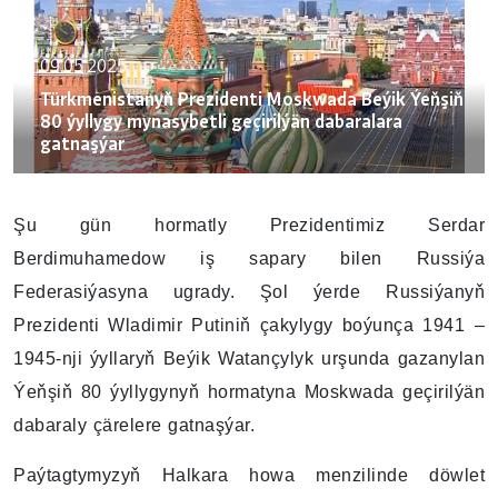
09.05.2025
Türkmenistanyň Prezidenti Moskwada Beýik Ýeňşiň
80 ýyllygy mynasybetli geçirilýän dabaralara
gatnaşýar
Şu gün hormatly Prezidentimiz Serdar
Berdimuhamedow iş sapary bilen Russiýa
Federasiýasyna ugrady. Şol ýerde Russiýanyň
Prezidenti Wladimir Putiniň çakylygy boýunça 1941 –
1945-nji ýyllaryň Beýik Watançylyk urşunda gazanylan
Ýeňşiň 80 ýyllygynyň hormatyna Moskwada geçirilýän
dabaraly çärelere gatnaşýar.
Paýtagtymyzyň Halkara howa menzilinde döwlet