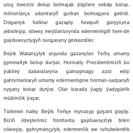
uruş öwezini dolup bolmajak ýitgilere sebäp bolup,
millionlarça adamlaryň gurban bolmagyna getirdi.
Doganlyk halklar gazaply howpuň garşysyna
jebisleşip, söweş meýdanlarynda edermenligiň hem-de
gaýduwsyzlygyň nusgasyny görkezdiler.
Beýik Watançylyk urşunda gazanylan Ýeňiş umumy
gymmatlyk bolup durýar. Hormatly Prezidentimiziň bu
ýubileý dabaralaryna gatnaşmagy azat ediji
gahrymanlaryň umumy edermenligine hormat–sarpanyň
nyşany bolup durýar. Olar barada ýagty ýadygärlik
müdimilik ýaşar.
Türkmen halky Beýik Ýeňşe mynasyp goşant goşdy.
Biziň ildeşlerimiz frontlarda gaýduwsyzlyk bilen
söweşip, gahrymançylyk, edermenlik we ruhubelentlik