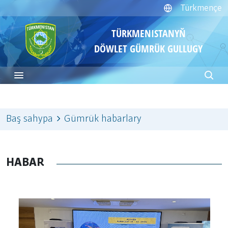
Türkmençe
TÜRKMENISTANYŇ
DÖWLET GÜMRÜK GULLUGY
Baş sahypa
Gümrük habarlary
HABAR