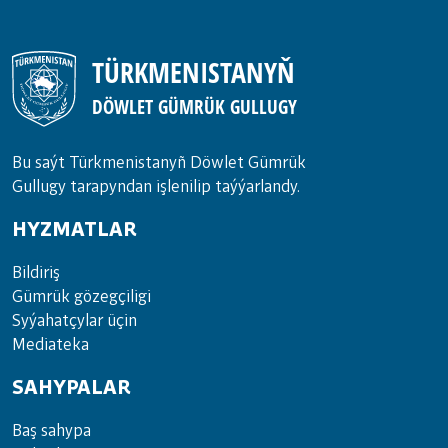
TÜRKMENISTANYŇ
DÖWLET GÜMRÜK GULLUGY
Bu saýt Türkmenistanyñ Döwlet Gümrük
Gullugy tarapyndan işlenilip taýýarlandy.
HYZMATLAR
Bil­di­riş
Güm­rük gö­zeg­çi­li­gi
Sy­ýa­hat­çy­lar ü­çin
Media­teka
SAHYPALAR
Baş sahypa