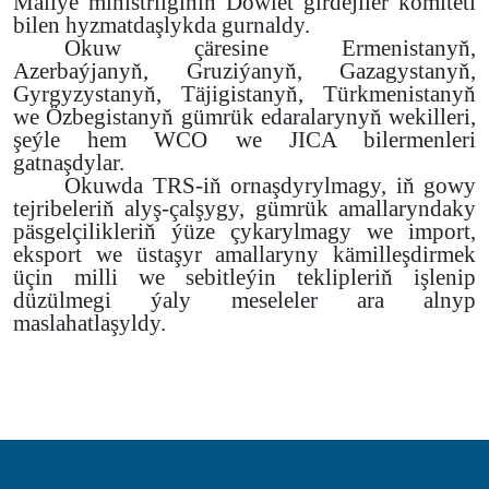
Maliýe ministrliginiň Döwlet girdejiler komiteti
bilen hyzmatdaşlykda gurnaldy.
Okuw çäresine Ermenistanyň,
Azerbaýjanyň, Gruziýanyň, Gazagystanyň,
Gyrgyzystanyň, Täjigistanyň, Türkmenistanyň
we Özbegistanyň gümrük edaralarynyň wekilleri,
şeýle hem WCO we JICA bilermenleri
gatnaşdylar.
Okuwda TRS-iň ornaşdyrylmagy, iň gowy
tejribeleriň alyş-çalşygy, gümrük amallaryndaky
päsgelçilikleriň ýüze çykarylmagy we import,
eksport we üstaşyr amallaryny kämilleşdirmek
üçin milli we sebitleýin teklipleriň işlenip
düzülmegi ýaly meseleler ara alnyp
maslahatlaşyldy.