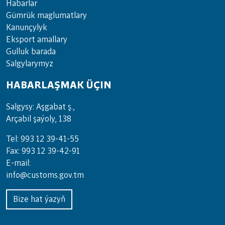
Habarlar
Gümrük maglumatlary
Kanunçylyk
Eksport amallary
Gulluk barada
Salgylarymyz
HABARLAŞMAK ÜÇIN
Salgysy: Aşgabat ş.,
Arçabil şaýoly, 138
Tel: 993 12 39-41-55
Fax: 993 12 39-42-91
E-mail:
info@customs.gov.tm
Bize hat ýazyň