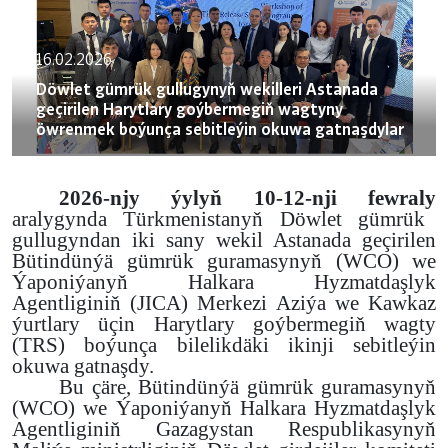
16.02.2026
Döwlet gümrük gullugynyň wekilleri Astanada
geçirilen Harytlary goýbermegiň wagtyny
öwrenmek boýunça sebitleýin okuwa gatnaşdylar
2026-njy ýylyň 10-12-nji fewraly
aralygynda Türkmenistanyň Döwlet gümrük
gullugyndan iki sany wekil Astanada geçirilen
Bütindünýä gümrük guramasynyň (WCO) we
Ýaponiýanyň Halkara Hyzmatdaşlyk
Agentliginiň (JICA) Merkezi Aziýa we Kawkaz
ýurtlary üçin Harytlary goýbermegiň wagty
(TRS) boýunça bilelikdäki ikinji sebitleýin
okuwa gatnaşdy.
Bu çäre, Bütindünýä gümrük guramasynyň
(WCO) we Ýaponiýanyň Halkara Hyzmatdaşlyk
Agentliginiň Gazagystan Respublikasynyň