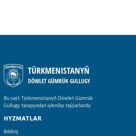
TÜRKMENISTANYŇ
DÖWLET GÜMRÜK GULLUGY
Bu saýt Türkmenistanyñ Döwlet Gümrük
Gullugy tarapyndan işlenilip taýýarlandy.
HYZMATLAR
Bil­di­riş