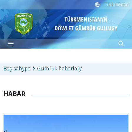
Türkmençe
TÜRKMENISTANYŇ
DÖWLET GÜMRÜK GULLUGY
Baş sahypa
Gümrük habarlary
HABAR