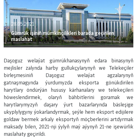
28.05.2021
Gümrük işiniň mümkinçilikleri barada geçirilen
maslahat
Daşoguz welaýat gümrükhanasynyň edara binasynyň
mejlisler zalynda harby gullukçylarynyň we Telekeçiler
birleşmesiniň Daşoguz welaýat agzalarynyň
gatnaşmagynda ýurdumyzda eksporta gönükdirilen
harytlary öndürýän hususy kärhanalary we telekeçileri
höweslendirmek, olaryň bähbitlerini goramak we
harytlarymyzyň daşary ýurt bazarlarynda bäsleşige
ukyplylygyny ýokarlandyrmak, şeýle hem eksport edijilere
goldaw bermek arkaly eksportyň möçberlerini artdyrmak
maksady bilen, 2021-nji ýylyň maý aýynyň 21-ne işewürlik
maslahaty geçirildi.