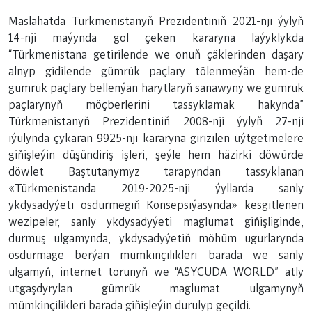
Maslahatda Türkmenistanyň Prezidentiniň 2021-nji ýylyň
14-nji maýynda gol çeken kararyna laýyklykda
“Türkmenistana getirilende we onuň çäklerinden daşary
alnyp gidilende gümrük paçlary tölenmeýän hem-de
gümrük paçlary bellenýän harytlaryň sanawyny we gümrük
paçlarynyň möçberlerini tassyklamak hakynda”
Türkmenistanyň Prezidentiniň 2008-nji ýylyň 27-nji
iýulynda çykaran 9925-nji kararyna girizilen üýtgetmelere
giňişleýin düşündiriş işleri, şeýle hem häzirki döwürde
döwlet Baştutanymyz tarapyndan tassyklanan
«Türkmenistanda 2019-2025-nji ýyllarda sanly
ykdysadyýeti ösdürmegiň Konsepsiýasynda» kesgitlenen
wezipeler, sanly ykdysadyýeti maglumat giňişliginde,
durmuş ulgamynda, ykdysadyýetiň möhüm ugurlarynda
ösdürmäge berýän mümkinçilikleri barada we sanly
ulgamyň, internet torunyň we “ASYCUDA WORLD” atly
utgaşdyrylan gümrük maglumat ulgamynyň
mümkinçilikleri barada giňişleýin durulyp geçildi.