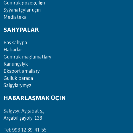
Güm­rük gö­zeg­çi­li­gi
Sy­ýa­hat­çy­lar ü­çin
Media­teka
SAHYPALAR
Baş sahypa
Habarlar
Gümrük maglumatlary
Kanunçylyk
Eksport amallary
Gulluk barada
Salgylarymyz
HABARLAŞMAK ÜÇIN
Salgysy: Aşgabat ş.,
Arçabil şaýoly, 138
Tel: 993 12 39-41-55