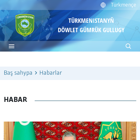
Türkmençe
TÜRKMENISTANYŇ
DÖWLET GÜMRÜK GULLUGY
Baş sahypa
Habarlar
HABAR