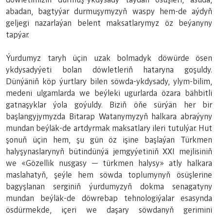
abadan, bagtyýar durmuşymyzyň waspy hem-de aýdyň
geljegi nazarlaýan belent maksatlarymyz öz beýanyny
tapýar.
Ýurdumyz taryh üçin uzak bolmadyk döwürde ösen
ykdysadyýeti bolan döwletleriň hataryna goşuldy.
Dünýäniň köp ýurtlary bilen söwda-ykdysady, ylym-bilim,
medeni ulgamlarda we beýleki ugurlarda özara bähbitli
gatnaşyklar ýola goýuldy. Biziň öňe sürýän her bir
başlangyjymyzda Bitarap Watanymyzyň halkara abraýyny
mundan beýläk-de artdyrmak maksatlary ileri tutulýar. Hut
şonuň üçin hem, şu gün öz işine başlaýan Türkmen
halyşynaslarynyň bütindünýä jemgyýetiniň XXI mejlisiniň
we «Gözellik nusgasy — türkmen halysy» atly halkara
maslahatyň, şeýle hem söwda toplumynyň ösüşlerine
bagyşlanan serginiň ýurdumyzyň dokma senagatyny
mundan beýläk-de döwrebap tehnologiýalar esasynda
ösdürmekde, içeri we daşary söwdanyň gerimini