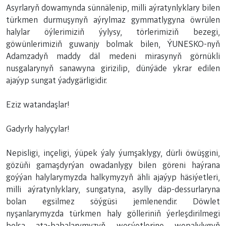
Asyrlaryň dowamynda sünnälenip, milli aýratynlyklary bilen
türkmen durmuşynyň aýrylmaz gymmatlygyna öwrülen
halylar öýlerimiziň ýylysy, törlerimiziň bezegi,
göwünlerimiziň guwanjy bolmak bilen, ÝUNESKO-nyň
Adamzadyň maddy däl medeni mirasynyň görnükli
nusgalarynyň sanawyna girizilip, dünýäde ykrar edilen
ajaýyp sungat ýadygärligidir.
Eziz watandaşlar!
Gadyrly halyçylar!
Nepisligi, inçeligi, ýüpek ýaly ýumşaklygy, dürli öwüşgini,
gözüňi gamaşdyrýan owadanlygy bilen göreni haýrana
goýýan halylarymyzda halkymyzyň ähli ajaýyp häsiýetleri,
milli aýratynlyklary, sungatyna, asylly däp-dessurlaryna
bolan egsilmez söýgüsi jemlenendir. Döwlet
nyşanlarymyzda türkmen haly gölleriniň ýerleşdirilmegi
bolsa ata-babalarymyzyň wesýetlerine wepalylygyň