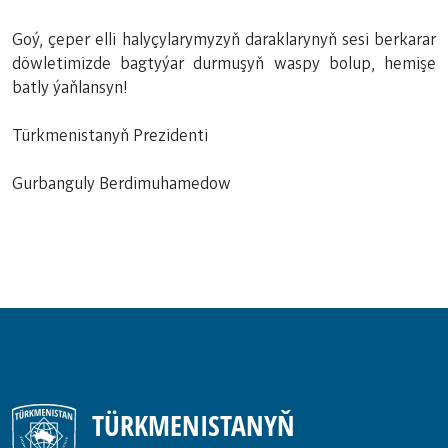
Goý, çeper elli halyçylarymyzyň daraklarynyň sesi berkarar
döwletimizde bagtyýar durmuşyň waspy bolup, hemişe
batly ýaňlansyn!
Türkmenistanyň Prezidenti
Gurbanguly Berdimuhamedow
TÜRKMENISTANYŇ