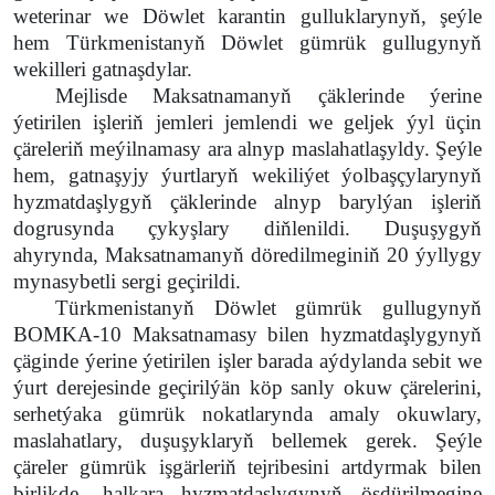
weterinar we Döwlet karantin gulluklarynyň, şeýle
hem Türkmenistanyň Döwlet gümrük gullugynyň
wekilleri gatnaşdylar.
Mejlisde Maksatnamanyň çäklerinde ýerine
ýetirilen işleriň jemleri jemlendi we geljek ýyl üçin
çäreleriň meýilnamasy ara alnyp maslahatlaşyldy. Şeýle
hem, gatnaşyjy ýurtlaryň wekiliýet ýolbaşçylarynyň
hyzmatdaşlygyň çäklerinde alnyp barylýan işleriň
dogrusynda çykyşlary diňlenildi. Duşuşygyň
ahyrynda, Maksatnamanyň döredilmeginiň 20 ýyllygy
mynasybetli sergi geçirildi.
Türkmenistanyň Döwlet gümrük gullugynyň
BOMKA-10 Maksatnamasy bilen hyzmatdaşlygynyň
çäginde ýerine ýetirilen işler barada aýdylanda sebit we
ýurt derejesinde geçirilýän köp sanly okuw çärelerini,
serhetýaka gümrük nokatlarynda amaly okuwlary,
maslahatlary, duşuşyklaryň bellemek gerek. Şeýle
çäreler gümrük işgärleriň tejribesini artdyrmak bilen
birlikde, halkara hyzmatdaşlygynyň ösdürilmegine