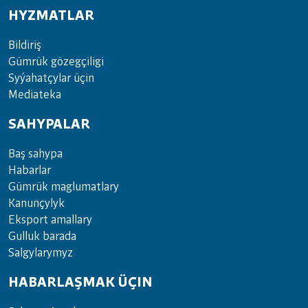
HYZMATLAR
Bil­di­riş
Güm­rük gö­zeg­çi­li­gi
Sy­ýa­hat­çy­lar ü­çin
Media­teka
SAHYPALAR
Baş sahypa
Habarlar
Gümrük maglumatlary
Kanunçylyk
Eksport amallary
Gulluk barada
Salgylarymyz
HABARLAŞMAK ÜÇIN