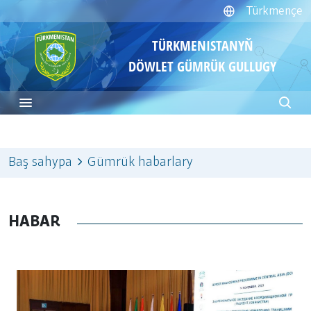
Türkmençe
TÜRKMENISTANYŇ
DÖWLET GÜMRÜK GULLUGY
Baş sahypa
Gümrük habarlary
HABAR