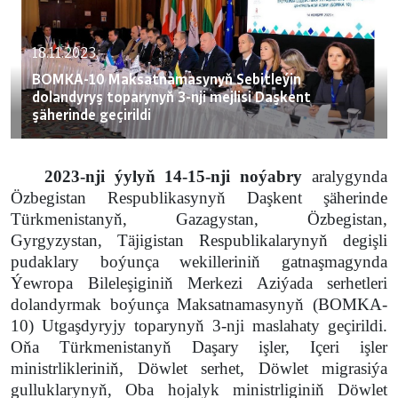
18.11.2023
BOMKA-10 Maksatnamasynyň Sebitleýin
dolandyryş toparynyň 3-nji mejlisi Daşkent
şäherinde geçirildi
2023-nji ýylyň 14-15-nji noýabry
aralygynda
Özbegistan Respublikasynyň Daşkent şäherinde
Türkmenistanyň, Gazagystan, Özbegistan,
Gyrgyzystan, Täjigistan Respublikalarynyň degişli
pudaklary boýunça wekilleriniň gatnaşmagynda
Ýewropa Bileleşiginiň Merkezi Aziýada serhetleri
dolandyrmak boýunça Maksatnamasynyň (BOMKA-
10) Utgaşdyryjy toparynyň 3-nji maslahaty geçirildi.
Oňa Türkmenistanyň Daşary işler, Içeri işler
ministrlikleriniň, Döwlet serhet, Döwlet migrasiýa
gulluklarynyň, Oba hojalyk ministrliginiň Döwlet