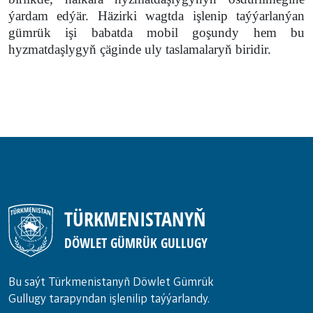
ýardam edýär. Häzirki wagtda işlenip taýýarlanýan
gümrük işi babatda mobil goşundy hem bu
hyzmatdaşlygyň çäginde uly taslamalaryň biridir.
TÜRKMENISTANYŇ
DÖWLET GÜMRÜK GULLUGY
Bu saýt Türkmenistanyñ Döwlet Gümrük
Gullugy tarapyndan işlenilip taýýarlandy.