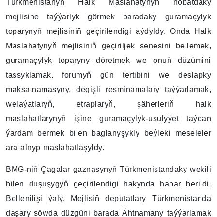
Türkmenistanyň Halk Maslahatynyň nobatdaky
mejlisine taýýarlyk görmek baradaky guramaçylyk
toparynyň mejlisiniň geçirilendigi aýdyldy. Onda Halk
Maslahatynyň mejlisiniň geçiriljek senesini bellemek,
guramaçylyk toparyny döretmek we onuň düzümini
tassyklamak, forumyň gün tertibini we deslapky
maksatnamasyny, degişli resminamalary taýýarlamak,
welaýatlaryň, etraplaryň, şäherleriň halk
maslahatlarynyň işine guramaçylyk-usulyýet taýdan
ýardam bermek bilen baglanyşykly beýleki meseleler
ara alnyp maslahatlaşyldy.
BMG-niň Çagalar gaznasynyň Türkmenistandaky wekili
bilen duşuşygyň geçirilendigi hakynda habar berildi.
Bellenilişi ýaly, Mejlisiň deputatlary Türkmenistanda
daşary söwda düzgüni barada Ähtnamany taýýarlamak