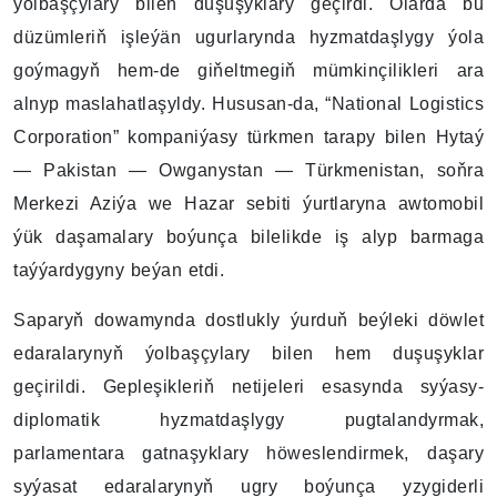
ýolbaşçylary bilen duşuşyklary geçirdi. Olarda bu
düzümleriň işleýän ugurlarynda hyzmatdaşlygy ýola
goýmagyň hem-de giňeltmegiň mümkinçilikleri ara
alnyp maslahatlaşyldy. Hususan-da, “National Logistics
Corporation” kompaniýasy türkmen tarapy bilen Hytaý
— Pakistan — Owganystan — Türkmenistan, soňra
Merkezi Aziýa we Hazar sebiti ýurtlaryna awtomobil
ýük daşamalary boýunça bilelikde iş alyp barmaga
taýýardygyny beýan etdi.
Saparyň dowamynda dostlukly ýurduň beýleki döwlet
edaralarynyň ýolbaşçylary bilen hem duşuşyklar
geçirildi. Gepleşikleriň netijeleri esasynda syýasy-
diplomatik hyzmatdaşlygy pugtalandyrmak,
parlamentara gatnaşyklary höweslendirmek, daşary
syýasat edaralarynyň ugry boýunça yzygiderli