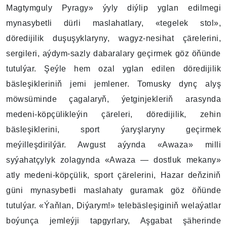
Magtymguly Pyragy» ýyly diýlip yglan edilmegi
mynasybetli dürli maslahatlary, «tegelek stol»,
döredijilik duşuşyklaryny, wagyz-nesihat çärelerini,
sergileri, aýdym-sazly dabaralary geçirmek göz öňünde
tutulýar. Şeýle hem ozal yglan edilen döredijilik
bäsleşikleriniň jemi jemlener. Tomusky dynç alyş
möwsüminde çagalaryň, ýetginjekleriň arasynda
medeni-köpçülikleýin çäreleri, döredijilik, zehin
bäsleşiklerini, sport ýaryşlaryny geçirmek
meýilleşdirilýär. Awgust aýynda «Awaza» milli
syýahatçylyk zolagynda «Awaza — dostluk mekany»
atly medeni-köpçülik, sport çärelerini, Hazar deňziniň
güni mynasybetli maslahaty guramak göz öňünde
tutulýar. «Ýaňlan, Diýarym!» telebäsleşiginiň welaýatlar
boýunça jemleýji tapgyrlary, Aşgabat şäherinde