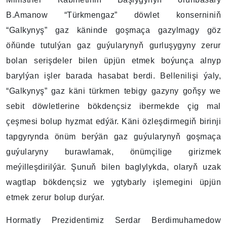
B.Amanow “Türkmengaz” döwlet konserniniň
“Galkynyş” gaz käninde goşmaça gazylmagy göz
öňünde tutulýan gaz guýularynyň gurluşygyny zerur
bolan serişdeler bilen üpjün etmek boýunça alnyp
barylýan işler barada hasabat berdi. Bellenilişi ýaly,
“Galkynyş” gaz käni türkmen tebigy gazyny goňşy we
sebit döwletlerine bökdençsiz ibermekde çig mal
çeşmesi bolup hyzmat edýär. Käni özleşdirmegiň birinji
tapgyrynda önüm berýän gaz guýularynyň goşmaça
guýularyny burawlamak, önümçilige girizmek
meýilleşdirilýär. Şunuň bilen baglylykda, olaryň uzak
wagtlap bökdençsiz we ygtybarly işlemegini üpjün
etmek zerur bolup durýar.
Hormatly Prezidentimiz Serdar Berdimuhamedow