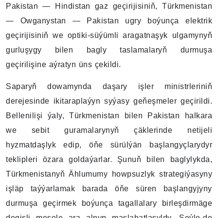
Pakistan — Hindistan gaz geçirijisiniň, Türkmenistan
— Owganystan — Pakistan ugry boýunça elektrik
geçirijisiniň we optiki-süýümli aragatnaşyk ulgamynyň
gurluşygy bilen bagly taslamalaryň durmuşa
geçirilişine aýratyn üns çekildi.
Saparyň dowamynda daşary işler ministrleriniň
derejesinde ikitaraplaýyn syýasy geňeşmeler geçirildi.
Bellenilişi ýaly, Türkmenistan bilen Pakistan halkara
we sebit guramalarynyň çäklerinde netijeli
hyzmatdaşlyk edip, öňe sürülýän başlangyçlarydyr
teklipleri özara goldaýarlar. Şunuň bilen baglylykda,
Türkmenistanyň Ählumumy howpsuzlyk strategiýasyny
işläp taýýarlamak barada öňe süren başlangyjyny
durmuşa geçirmek boýunça tagallalary birleşdirmäge
degişli mesele ara alnyp maslahatlaşyldy. Şeýle-de