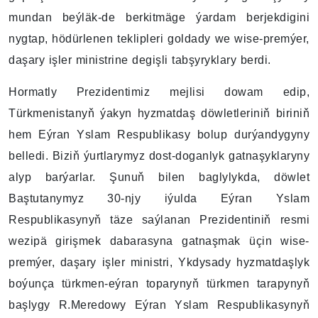
mundan beýläk-de berkitmäge ýardam berjekdigini
nygtap, hödürlenen teklipleri goldady we wise-premýer,
daşary işler ministrine degişli tabşyryklary berdi.
Hormatly Prezidentimiz mejlisi dowam edip,
Türkmenistanyň ýakyn hyzmatdaş döwletleriniň biriniň
hem Eýran Yslam Respublikasy bolup durýandygyny
belledi. Biziň ýurtlarymyz dost-doganlyk gatnaşyklaryny
alyp barýarlar. Şunuň bilen baglylykda, döwlet
Baştutanymyz 30-njy iýulda Eýran Yslam
Respublikasynyň täze saýlanan Prezidentiniň resmi
wezipä girişmek dabarasyna gatnaşmak üçin wise-
premýer, daşary işler ministri, Ykdysady hyzmatdaşlyk
boýunça türkmen-eýran toparynyň türkmen tarapynyň
başlygy R.Meredowy Eýran Yslam Respublikasynyň