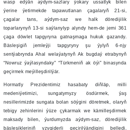
wasp edýän aýdym-sazlary ýokary ussatlyk bilen
ýerine ýetirmekde tapawutlanan çagalaryň 21-si,
çagalar tans, aýdym-saz we halk döredijilik
toparlarynyň 13-si saýlanylyp alyndy hem-de jemi 361
çaga döwlet tapgyryna gatnaşmaga hukuk gazandy.
Bäsleşigiň jemleýji tapgyryny şu ýylyň 6-njy
sentýabrynda Ahal welaýatynyň Ak bugdaý etrabynyň
“Nowruz ýaýlasyndaky” “Türkmeniň ak öýi” binasynda
geçirmek meýilleşdirilýär.
Hormatly Prezidentimiz hasabaty diňläp, milli
medeniýetimizi, sungatymyzy ösdürmek, ýaş
nesillerimizde sungata bolan söýgini döretmek, olaryň
tebigy zehinlerini ýüze çykarmak we kämilleşdirmek
maksady bilen, ýurdumyzda aýdym-saz, döredijilik
bäsleşikleriniň yzygiderli geçirilýändigini belledi.