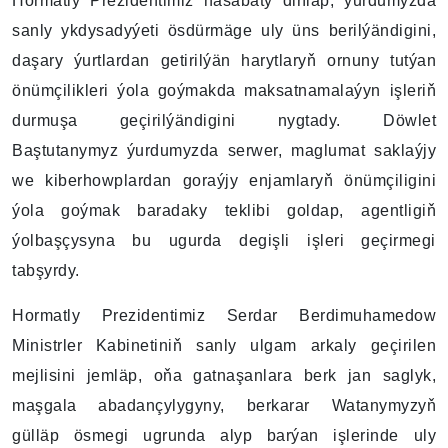
Hormatly Prezidentimiz hasabaty diňläp, ýurdumyzda
sanly ykdysadyýeti ösdürmäge uly üns berilýändigini,
daşary ýurtlardan getirilýän harytlaryň ornuny tutýan
önümçilikleri ýola goýmakda maksatnamalaýyn işleriň
durmuşa geçirilýändigini nygtady. Döwlet
Baştutanymyz ýurdumyzda serwer, maglumat saklaýjy
we kiberhowplardan goraýjy enjamlaryň önümçiligini
ýola goýmak baradaky teklibi goldap, agentligiň
ýolbaşçysyna bu ugurda degişli işleri geçirmegi
tabşyrdy.
Hormatly Prezidentimiz Serdar Berdimuhamedow
Ministrler Kabinetiniň sanly ulgam arkaly geçirilen
mejlisini jemläp, oňa gatnaşanlara berk jan saglyk,
maşgala abadançylygyny, berkarar Watanymyzyň
gülläp ösmegi ugrunda alyp barýan işlerinde uly