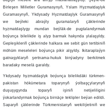
Birleşen Milletler Guramasynyň, Yslam Hyzmatdaşlyk
Guramasynyň, Ykdysady Hyzmatdaşlyk Guramasynyň
we beýleki abraýly guramalaryň çäklerinde
hyzmatdaşlygy mundan beýläk-de pugtalandyrmak
boýunça bilelikde iş alyp barmak hakynda ylalaşyldy.
Gepleşikleriň çäklerinde halkara we sebit gün tertibiniň
möhüm meseleleri boýunça pikir alşyldy. Ikitaraplaýyn
gatnaşyklaryň şertnama-hukuk binýadyny berkitmek
baradaky meselä garaldy.
Ykdysady hyzmatdaşlyk boýunça bilelikdäki türkmen-
pakistan hökümetara toparynyň ýolbaşçylarynyň
duşuşygynda toparyň işiniň netijeliligini
ýokarlandyrmak boýunça birnäçe teklipler beýan edildi.
Saparyň çäklerinde Türkmenistanyň wekiliýetiniň we