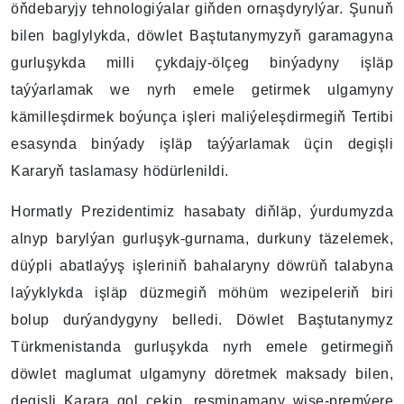
öňdebaryjy tehnologiýalar giňden ornaşdyrylýar. Şunuň
bilen baglylykda, döwlet Baştutanymyzyň garamagyna
gurluşykda milli çykdajy-ölçeg binýadyny işläp
taýýarlamak we nyrh emele getirmek ulgamyny
kämilleşdirmek boýunça işleri maliýeleşdirmegiň Tertibi
esasynda binýady işläp taýýarlamak üçin degişli
Kararyň taslamasy hödürlenildi.
Hormatly Prezidentimiz hasabaty diňläp, ýurdumyzda
alnyp barylýan gurluşyk-gurnama, durkuny täzelemek,
düýpli abatlaýyş işleriniň bahalaryny döwrüň talabyna
laýyklykda işläp düzmegiň möhüm wezipeleriň biri
bolup durýandygyny belledi. Döwlet Baştutanymyz
Türkmenistanda gurluşykda nyrh emele getirmegiň
döwlet maglumat ulgamyny döretmek maksady bilen,
degişli Karara gol çekip, resminamany wise-premýere