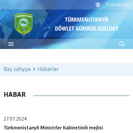
Türkmençe
TÜRKMENISTANYŇ
DÖWLET GÜMRÜK GULLUGY
Baş sahypa
Habarlar
HABAR
27.07.2024
Türkmenistanyň Ministrler Kabinetiniň mejlisi