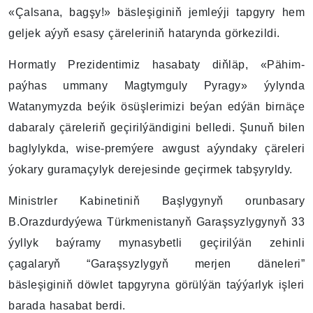
«Çalsana, bagşy!» bäsleşiginiň jemleýji tapgyry hem
geljek aýyň esasy çäreleriniň hatarynda görkezildi.
Hormatly Prezidentimiz hasabaty diňläp, «Pähim-
paýhas ummany Magtymguly Pyragy» ýylynda
Watanymyzda beýik ösüşlerimizi beýan edýän birnäçe
dabaraly çäreleriň geçirilýändigini belledi. Şunuň bilen
baglylykda, wise-premýere awgust aýyndaky çäreleri
ýokary guramaçylyk derejesinde geçirmek tabşyryldy.
Ministrler Kabinetiniň Başlygynyň orunbasary
B.Orazdurdyýewa Türkmenistanyň Garaşsyzlygynyň 33
ýyllyk baýramy mynasybetli geçirilýän zehinli
çagalaryň “Garaşsyzlygyň merjen däneleri”
bäsleşiginiň döwlet tapgyryna görülýän taýýarlyk işleri
barada hasabat berdi.