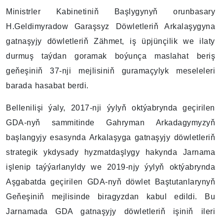
Ministrler Kabinetiniň Başlygynyň orunbasary
H.Geldimyradow Garaşsyz Döwletleriň Arkalaşygyna
gatnaşyjy döwletleriň Zähmet, iş üpjünçilik we ilaty
durmuş taýdan goramak boýunça maslahat beriş
geňeşiniň 37-nji mejlisiniň guramaçylyk meseleleri
barada hasabat berdi.
Bellenilişi ýaly, 2017-nji ýylyň oktýabrynda geçirilen
GDA-nyň sammitinde Gahryman Arkadagymyzyň
başlangyjy esasynda Arkalaşyga gatnaşyjy döwletleriň
strategik ykdysady hyzmatdaşlygy hakynda Jarnama
işlenip taýýarlanyldy we 2019-njy ýylyň oktýabrynda
Aşgabatda geçirilen GDA-nyň döwlet Baştutanlarynyň
Geňeşiniň mejlisinde biragyzdan kabul edildi. Bu
Jarnamada GDA gatnaşyjy döwletleriň işiniň ileri