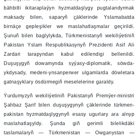
bähbitli ikitaraplaýyn hyzmatdaşlygy pugtalandyrmak
maksady bilen, saparyň çäklerinde Yslamabatda
birnäçe gepleşikler we maslahatlaşmalar geçirildi.
Şunuň bilen baglylykda, Türkmenistanyň wekiliýetiniň
Pakistan Yslam Respublikasynyň Prezidenti Asif Ali
Zardari tarapyndan kabul edilendigi bellenildi.
Duşuşygyň dowamynda syýasy-diplomatik, söwda-
ykdysady, medeni-ynsanperwer ulgamlarda döwletara
gatnaşyklary ösdürmegiň meselelerine garaldy.
Ýurdumyzyň wekiliýetiniň Pakistanyň Premýer-ministri
Şahbaz Şarif bilen duşuşygynyň çäklerinde türkmen-
pakistan hyzmatdaşlygynyň esasy ugurlary ara alnyp
maslahatlaşyldy. Şunda giň gerimli bilelikdäki
taslamalaryň — Türkmenistan — Owganystan —