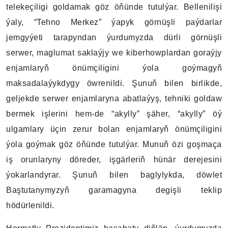
telekeçiligi goldamak göz öňünde tutulýar. Bellenilişi
ýaly, “Tehno Merkez” ýapyk görnüşli paýdarlar
jemgyýeti tarapyndan ýurdumyzda dürli görnüşli
serwer, maglumat saklaýjy we kiberhowplardan goraýjy
enjamlaryň önümçiligini ýola goýmagyň
maksadalaýykdygy öwrenildi. Şunuň bilen birlikde,
geljekde serwer enjamlaryna abatlaýyş, tehniki goldaw
bermek işlerini hem-de “akylly” şäher, “akylly” öý
ulgamlary üçin zerur bolan enjamlaryň önümçiligini
ýola goýmak göz öňünde tutulýar. Munuň özi goşmaça
iş orunlaryny döreder, işgärleriň hünär derejesini
ýokarlandyrar. Şunuň bilen baglylykda, döwlet
Baştutanymyzyň garamagyna degişli teklip
hödürlenildi.