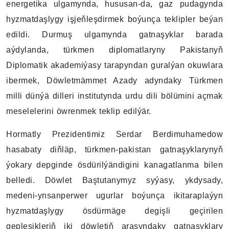
energetika ulgamynda, hususan-da, gaz pudagynda
hyzmatdaşlygy işjeňleşdirmek boýunça teklipler beýan
edildi. Durmuş ulgamynda gatnaşyklar barada
aýdylanda, türkmen diplomatlaryny Pakistanyň
Diplomatik akademiýasy tarapyndan guralýan okuwlara
ibermek, Döwletmämmet Azady adyndaky Türkmen
milli dünýä dilleri institutynda urdu dili bölümini açmak
meselelerini öwrenmek teklip edilýär.
Hormatly Prezidentimiz Serdar Berdimuhamedow
hasabaty diňläp, türkmen-pakistan gatnaşyklarynyň
ýokary depginde ösdürilýändigini kanagatlanma bilen
belledi. Döwlet Baştutanymyz syýasy, ykdysady,
medeni-ynsanperwer ugurlar boýunça ikitaraplaýyn
hyzmatdaşlygy ösdürmäge degişli geçirilen
gepleşikleriň iki döwletiň arasyndaky gatnaşyklary