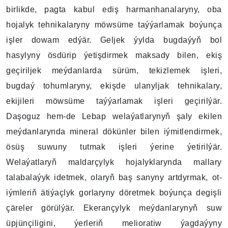
birlikde, pagta kabul ediş harmanhanalaryny, oba
hojalyk tehnikalaryny möwsüme taýýarlamak boýunça
işler dowam edýär. Geljek ýylda bugdaýyň bol
hasylyny ösdürip ýetişdirmek maksady bilen, ekiş
geçiriljek meýdanlarda sürüm, tekizlemek işleri,
bugdaý tohumlaryny, ekişde ulanyljak tehnikalary,
ekijileri möwsüme taýýarlamak işleri geçirilýär.
Daşoguz hem-de Lebap welaýatlarynyň şaly ekilen
meýdanlarynda mineral dökünler bilen iýmitlendirmek,
ösüş suwuny tutmak işleri ýerine ýetirilýär.
Welaýatlaryň maldarçylyk hojalyklarynda mallary
talabalaýyk idetmek, olaryň baş sanyny artdyrmak, ot-
iýmleriň ätiýaçlyk gorlaryny döretmek boýunça degişli
çäreler görülýär. Ekerançylyk meýdanlarynyň suw
üpjünçiligini, ýerleriň melioratiw ýagdaýyny