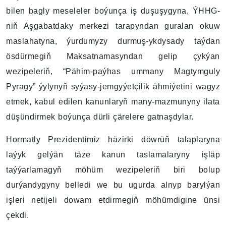
bilen bagly meseleler boýunça iş duşuşygyna, ÝHHG-
niň Aşgabatdaky merkezi tarapyndan guralan okuw
maslahatyna, ýurdumyzy durmuş-ykdysady taýdan
ösdürmegiň Maksatnamasyndan gelip çykýan
wezipeleriň, “Pähim-paýhas ummany Magtymguly
Pyragy” ýylynyň syýasy-jemgyýetçilik ähmiýetini wagyz
etmek, kabul edilen kanunlaryň many-mazmunyny ilata
düşündirmek boýunça dürli çärelere gatnaşdylar.
Hormatly Prezidentimiz häzirki döwrüň talaplaryna
laýyk gelýän täze kanun taslamalaryny işläp
taýýarlamagyň möhüm wezipeleriň biri bolup
durýandygyny belledi we bu ugurda alnyp barylýan
işleri netijeli dowam etdirmegiň möhümdigine ünsi
çekdi.