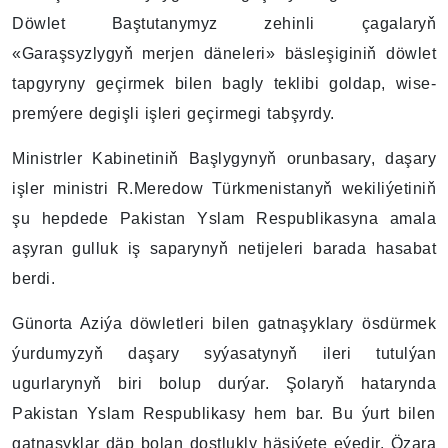
Döwlet Baştutanymyz zehinli çagalaryň
«Garaşsyzlygyň merjen däneleri» bäsleşiginiň döwlet
tapgyryny geçirmek bilen bagly teklibi goldap, wise-
premýere degişli işleri geçirmegi tabşyrdy.
Ministrler Kabinetiniň Başlygynyň orunbasary, daşary
işler ministri R.Meredow Türkmenistanyň wekiliýetiniň
şu hepdede Pakistan Yslam Respublikasyna amala
aşyran gulluk iş saparynyň netijeleri barada hasabat
berdi.
Günorta Aziýa döwletleri bilen gatnaşyklary ösdürmek
ýurdumyzyň daşary syýasatynyň ileri tutulýan
ugurlarynyň biri bolup durýar. Şolaryň hatarynda
Pakistan Yslam Respublikasy hem bar. Bu ýurt bilen
gatnaşyklar däp bolan dostlukly häsiýete eýedir. Özara