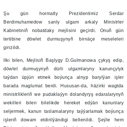
Şu gün hormatly Prezidentimiz Serdar
Berdimuhamedow sanly ulgam arkaly Ministrler
Kabinetiniň nobatdaky mejlisini geçirdi. Onuň gün
tertibine döwlet durmuşynyň birnäçe meseleleri
girizildi.
Ilki bilen, Mejlisiň Başlygy D.Gulmanowa çykyş edip,
döwlet durmuşynyň dürli ulgamlaryny kanunçylyk
taýdan üpjün etmek boýunça alnyp barylýan işler
barada maglumat berdi. Hususan-da, häzirki wagtda
ministrlikleriň we pudaklaýyn dolandyryş edaralarynyň
wekilleri bilen bilelikde hereket edýän kanunlary
seljermek, kanun taslamalaryny taýýarlamak boýunça
işleriň dowam etdirilýändigi bellenildi. Şeýle hem