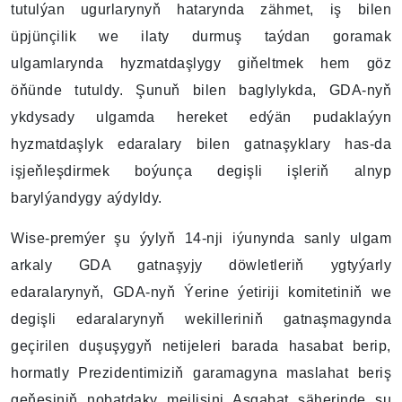
tutulýan ugurlarynyň hatarynda zähmet, iş bilen
üpjünçilik we ilaty durmuş taýdan goramak
ulgamlarynda hyzmatdaşlygy giňeltmek hem göz
öňünde tutuldy. Şunuň bilen baglylykda, GDA-nyň
ykdysady ulgamda hereket edýän pudaklaýyn
hyzmatdaşlyk edaralary bilen gatnaşyklary has-da
işjeňleşdirmek boýunça degişli işleriň alnyp
barylýandygy aýdyldy.
Wise-premýer şu ýylyň 14-nji iýunynda sanly ulgam
arkaly GDA gatnaşyjy döwletleriň ygtyýarly
edaralarynyň, GDA-nyň Ýerine ýetiriji komitetiniň we
degişli edaralarynyň wekilleriniň gatnaşmagynda
geçirilen duşuşygyň netijeleri barada hasabat berip,
hormatly Prezidentimiziň garamagyna maslahat beriş
geňeşiniň nobatdaky mejlisini Aşgabat şäherinde şu