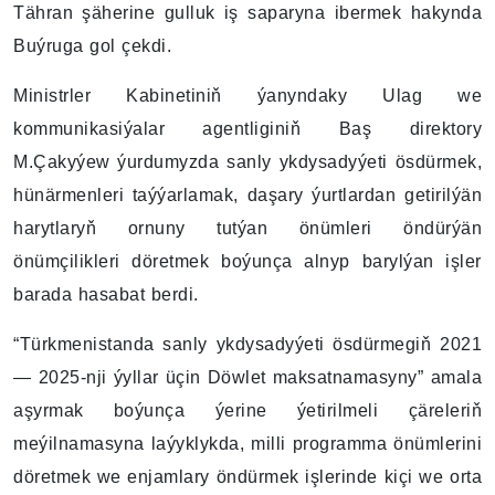
Tähran şäherine gulluk iş saparyna ibermek hakynda
Buýruga gol çekdi.
Ministrler Kabinetiniň ýanyndaky Ulag we
kommunikasiýalar agentliginiň Baş direktory
M.Çakyýew ýurdumyzda sanly ykdysadyýeti ösdürmek,
hünärmenleri taýýarlamak, daşary ýurtlardan getirilýän
harytlaryň ornuny tutýan önümleri öndürýän
önümçilikleri döretmek boýunça alnyp barylýan işler
barada hasabat berdi.
“Türkmenistanda sanly ykdysadyýeti ösdürmegiň 2021
— 2025-nji ýyllar üçin Döwlet maksatnamasyny” amala
aşyrmak boýunça ýerine ýetirilmeli çäreleriň
meýilnamasyna laýyklykda, milli programma önümlerini
döretmek we enjamlary öndürmek işlerinde kiçi we orta