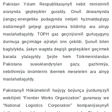
Pakistan Yslam Respublikasynyň nebit ministriniň
arasynda gepleşikler guraldy. Onuň dowamynda
ýangyç-energetika pudagynda netijeli hyzmatdaşlygy
ösdürmegiň geljegi gyzyklanma bildirilip ara alnyp
maslahatlaşyldy. TOPH gaz geçirijisiniň gurluşygyny
durmuşa geçirmäge aýratyn üns çekildi. Şunuň bilen
baglylykda, ýakyn wagtda degişli gepleşikleri geçirmek
barada ylalaşyldy. Şeýle hem Türkmenistandan
Pakistana suwuklandyrylan gazy, gazhimiýa,
nebithimiýa önümlerini ibermek meseleleri ara alnyp
maslahatlaşyldy.
Pakistanyň Hökümetiniň haýyşy boýunça ýurdumyzyň
wekiliýeti “Frontier Works Organization” guramasy we
“National Logistics Corporation” kompaniýasynyň