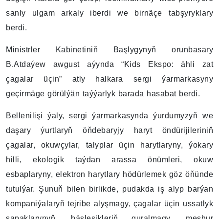
sanly ulgam arkaly iberdi we birnäçe tabşyryklary
berdi.
Ministrler Kabinetiniň Başlygynyň orunbasary
B.Atdaýew awgust aýynda “Kids Ekspo: ähli zat
çagalar üçin” atly halkara sergi ýarmarkasyny
geçirmäge görülýän taýýarlyk barada hasabat berdi.
Bellenilişi ýaly, sergi ýarmarkasynda ýurdumyzyň we
daşary ýurtlaryň öňdebaryjy haryt öndürijileriniň
çagalar, okuwçylar, talyplar üçin harytlaryny, ýokary
hilli, ekologik taýdan arassa önümleri, okuw
esbaplaryny, elektron harytlary hödürlemek göz öňünde
tutulýar. Şunuň bilen birlikde, pudakda iş alyp barýan
kompaniýalaryň tejribe alyşmagy, çagalar üçin ussatlyk
sapaklarynyň, bäsleşikleriň guralmagy, meşhur