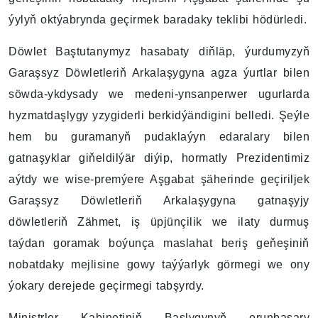
ýylyň oktýabrynda geçirmek baradaky teklibi hödürledi.
Döwlet Baştutanymyz hasabaty diňläp, ýurdumyzyň
Garaşsyz Döwletleriň Arkalaşygyna agza ýurtlar bilen
söwda-ykdysady we medeni-ynsanperwer ugurlarda
hyzmatdaşlygy yzygiderli berkidýändigini belledi. Şeýle
hem bu guramanyň pudaklaýyn edaralary bilen
gatnaşyklar giňeldilýär diýip, hormatly Prezidentimiz
aýtdy we wise-premýere Aşgabat şäherinde geçiriljek
Garaşsyz Döwletleriň Arkalaşygyna gatnaşyjy
döwletleriň Zähmet, iş üpjünçilik we ilaty durmuş
taýdan goramak boýunça maslahat beriş geňeşiniň
nobatdaky mejlisine gowy taýýarlyk görmegi we ony
ýokary derejede geçirmegi tabşyrdy.
Ministrler Kabinetiniň Başlygynyň orunbasary