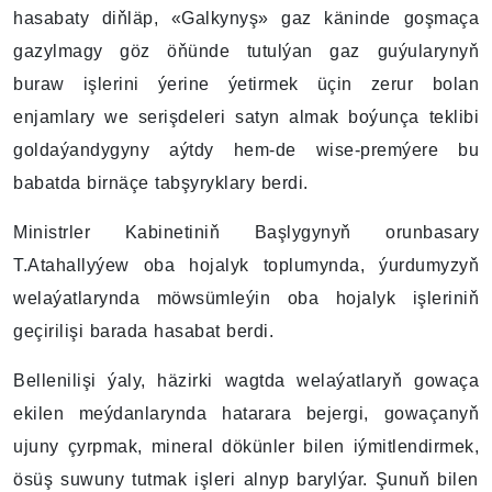
hasabaty diňläp, «Galkynyş» gaz käninde goşmaça
gazylmagy göz öňünde tutulýan gaz guýularynyň
buraw işlerini ýerine ýetirmek üçin zerur bolan
enjamlary we serişdeleri satyn almak boýunça teklibi
goldaýandygyny aýtdy hem-de wise-premýere bu
babatda birnäçe tabşyryklary berdi.
Ministrler Kabinetiniň Başlygynyň orunbasary
T.Atahallyýew oba hojalyk toplumynda, ýurdumyzyň
welaýatlarynda möwsümleýin oba hojalyk işleriniň
geçirilişi barada hasabat berdi.
Bellenilişi ýaly, häzirki wagtda welaýatlaryň gowaça
ekilen meýdanlarynda hatarara bejergi, gowaçanyň
ujuny çyrpmak, mineral dökünler bilen iýmitlendirmek,
ösüş suwuny tutmak işleri alnyp barylýar. Şunuň bilen