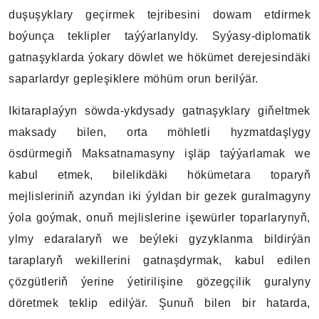
duşuşyklary geçirmek tejribesini dowam etdirmek
boýunça teklipler taýýarlanyldy. Syýasy-diplomatik
gatnaşyklarda ýokary döwlet we hökümet derejesindäki
saparlardyr gepleşiklere möhüm orun berilýär.
Ikitaraplaýyn söwda-ykdysady gatnaşyklary giňeltmek
maksady bilen, orta möhletli hyzmatdaşlygy
ösdürmegiň Maksatnamasyny işläp taýýarlamak we
kabul etmek, bilelikdäki hökümetara toparyň
mejlisleriniň azyndan iki ýyldan bir gezek guralmagyny
ýola goýmak, onuň mejlislerine işewürler toparlarynyň,
ylmy edaralaryň we beýleki gyzyklanma bildirýän
taraplaryň wekillerini gatnaşdyrmak, kabul edilen
çözgütleriň ýerine ýetirilişine gözegçilik guralyny
döretmek teklip edilýär. Şunuň bilen bir hatarda,