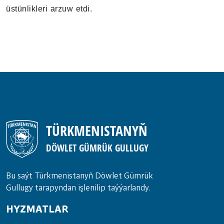
üstünlikleri arzuw etdi.
TÜRKMENISTANYŇ
DÖWLET GÜMRÜK GULLUGY
Bu saýt Türkmenistanyñ Döwlet Gümrük
Gullugy tarapyndan işlenilip taýýarlandy.
HYZMATLAR