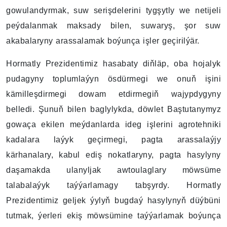
gowulandyrmak, suw serişdelerini tygşytly we netijeli
peýdalanmak maksady bilen, suwaryş, şor suw
akabalaryny arassalamak boýunça işler geçirilýär.
Hormatly Prezidentimiz hasabaty diňläp, oba hojalyk
pudagyny toplumlaýyn ösdürmegi we onuň işini
kämilleşdirmegi dowam etdirmegiň wajypdygyny
belledi. Şunuň bilen baglylykda, döwlet Baştutanymyz
gowaça ekilen meýdanlarda ideg işlerini agrotehniki
kadalara laýyk geçirmegi, pagta arassalaýjy
kärhanalary, kabul ediş nokatlaryny, pagta hasylyny
daşamakda ulanyljak awtoulaglary möwsüme
talabalaýyk taýýarlamagy tabşyrdy. Hormatly
Prezidentimiz geljek ýylyň bugdaý hasylynyň düýbüni
tutmak, ýerleri ekiş möwsümine taýýarlamak boýunça