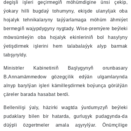
degişli işleri geçirmegiň möhümdigine ünsi çekip,
ýokary hilli bugdaý tohumyny, ekişde ulanyljak oba
hojalyk tehnikalaryny taýýarlamaga möhüm ähmiýet
bermegiň wajypdygyny nygtady. Wise-premýere beýleki
möwsümleýin oba hojalyk ekinleriniň bol hasylyny
ýetişdirmek işlerini hem talabalaýyk alyp barmak
tabşyryldy.
Ministrler Kabinetiniň Başlygynyň orunbasary
B.Annamämmedow gözegçilik edýän ulgamlarynda
alnyp barylýan işleri kämilleşdirmek boýunça görülýän
çäreler barada hasabat berdi.
Bellenilişi ýaly, häzirki wagtda ýurdumyzyň beýleki
pudaklary bilen bir hatarda, gurluşyk pudagynda-da
düýpli özgertmeler amala aşyrylýar. Önümçilige