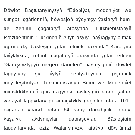
Döwlet Baştutanymyzyň “Edebiýat, medeniýet we
sungat işgärleriniň, höwesjeň aýdymçy ýaşlaryň hem-
de zehinli çagalaryň arasynda Türkmenistanyň
Prezidentiniň “Türkmeniň Altyn asyry” baýragyny almak
ugrundaky bäsleşigi yglan etmek hakynda” Kararyna
laýyklykda, zehinli çagalaryň arasynda yglan edilen
“Garaşsyzlygyň merjen däneleri” bäsleşiginiň döwlet
tapgyryny şu ýylyň sentýabrynda geçirmek
meýilleşdirilýär. Türkmenistanyň Bilim we Medeniýet
ministrlikleriniň guramagynda bäsleşigiň etrap, şäher,
welaýat tapgyrlary guramaçylykly geçirilip, olara 1011
çagadan ybarat bolan 64 sany döredijilik topary,
ýaşajyk aýdymçylar gatnaşdylar. Bäsleşigiň
tapgyrlarynda eziz Watanymyzy, ajaýyp döwrümizi