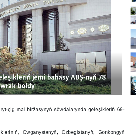
eşikleriň jemi bahasy ABŞ-nyň 78
owrak boldy
t-çig mal biržasynyň söwdalarynda geleşikleriň 69-
ikleriniň, Owganystanyň, Özbegistanyň, Gonkongyň