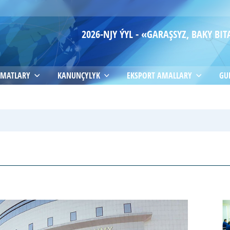
2026-NJY ÝYL - «GARAŞSYZ, BAKY B
MATLARY
KANUNÇYLYK
EKSPORT AMALLARY
GU