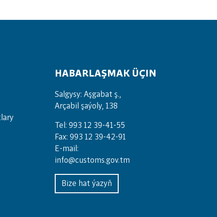
HABARLAŞMAK ÜÇIN
Salgysy: Aşgabat ş.,
Arçabil şaýoly, 138
lary
Tel: 993 12 39-41-55
Fax: 993 12 39-42-91
E-mail:
info@customs.gov.tm
Bize hat ýazyň