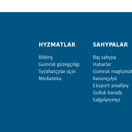
HYZMATLAR
SAHYPALAR
Bil­di­riş
Baş sahypa
Güm­rük gö­zeg­çi­li­gi
Habarlar
Sy­ýa­hat­çy­lar ü­çin
Gümrük maglumat
Media­teka
Kanunçylyk
Eksport amallary
Gulluk barada
Salgylarymyz