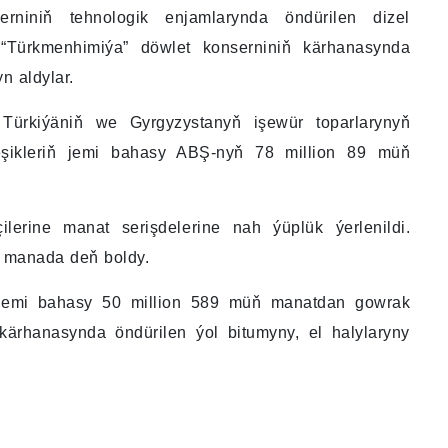
serniniň tehnologik enjamlarynda öndürilen dizel
, “Türkmenhimiýa” döwlet konserniniň kärhanasynda
n aldylar.
Türkiýäniň we Gyrgyzystanyň işewür toparlarynyň
leşikleriň jemi bahasy ABŞ-nyň 78 million 89 müň
lerine manat serişdelerine nah ýüplük ýerlenildi.
ň manada deň boldy.
n jemi bahasy 50 million 589 müň manatdan gowrak
kärhanasynda öndürilen ýol bitumyny, el halylaryny