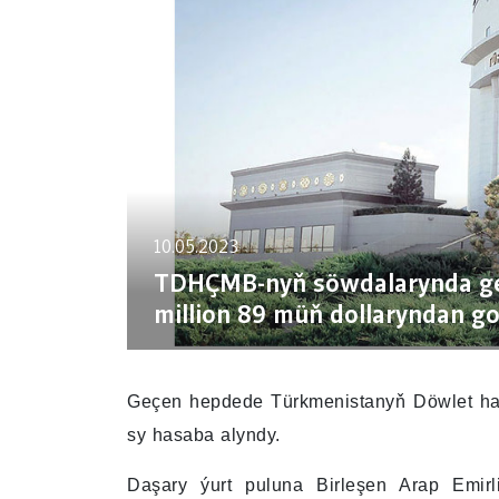
10.05.2023
TDHÇMB-nyň söwdalarynda gel
million 89 müň dollaryndan g
Geçen hepdede Türkmenistanyň Döwlet hary
sy hasaba alyndy.
Daşary ýurt puluna Birleşen Arap Emirl