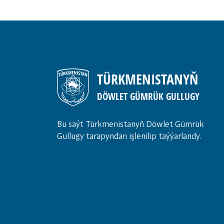
TÜRKMENISTANYŇ
DÖWLET GÜMRÜK GULLUGY
Bu saýt Türkmenistanyñ Döwlet Gümrük
Gullugy tarapyndan işlenilip taýýarlandy.