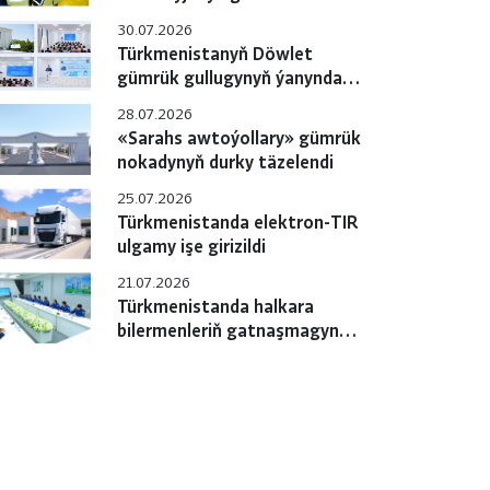
gulluklary özara
30.07.2026
hyzmatdaşlygyň meselelerini
Türkmenistanyň Döwlet
ara alyp maslahatlaşdylar
gümrük gullugynyň ýanyndaky
Okuw merkezinde pudagara
28.07.2026
okuw-maslahaty geçirildi
«Sarahs awtoýollary» gümrük
nokadynyň durky täzelendi
25.07.2026
Türkmenistanda elektron-TIR
ulgamy işe girizildi
21.07.2026
Türkmenistanda halkara
bilermenleriň gatnaşmagynda
«e-TIR» ulgamyny
sanlylaşdyrmak boýunça
çäreler geçirilýär