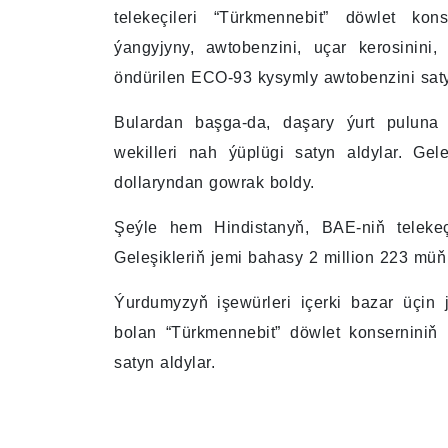
telekeçileri “Türkmennebit” döwlet kon
ýangyjyny, awtobenzini, uçar kerosinini
öndürilen ECO-93 kysymly awtobenzini saty
Bulardan başga-da, daşary ýurt puluna 
wekilleri nah ýüplügi satyn aldylar. Ge
dollaryndan gowrak boldy.
Şeýle hem Hindistanyň, BAE-niň telekeçi
Geleşikleriň jemi bahasy 2 million 223 mü
Ýurdumyzyň işewürleri içerki bazar üçi
bolan “Türkmennebit” döwlet konserniniň 
satyn aldylar.