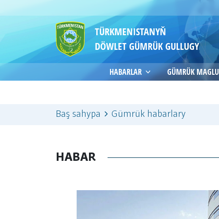
TÜRKMENISTANYŇ
DÖWLET GÜMRÜK GULLUGY
HABARLAR
GÜMRÜK MAGLU
Baş sahypa
Gümrük habarlary
HABAR