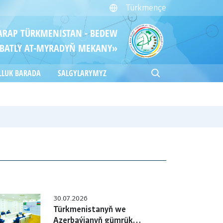
Türkmençe
ITARAP TÜRKMENISTAN - BEDEW
BATLY AT-MYRADYŇ MEKANY»
LLUK BARADA
SALGYLARYMYZ
30.07.2026
Türkmenistanyň we
Azerbaýjanyň gümrük