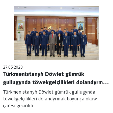
27.05.2023
Türkmenistanyň Döwlet gümrük
gullugynda töwekgelçilikleri dolandyrmak
boýunça okuw çäresi geçirildi
Türkmenistanyň Döwlet gümrük gullugynda
töwekgelçilikleri dolandyrmak boýunça okuw
çäresi geçirildi