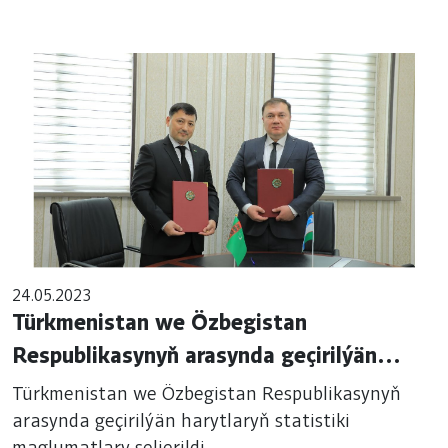
24.05.2023
Türkmenistan we Özbegistan
Respublikasynyň arasynda geçirilýän
harytlaryň statistiki maglumatlary
Türkmenistan we Özbegistan Respublikasynyň
seljerildi
arasynda geçirilýän harytlaryň statistiki