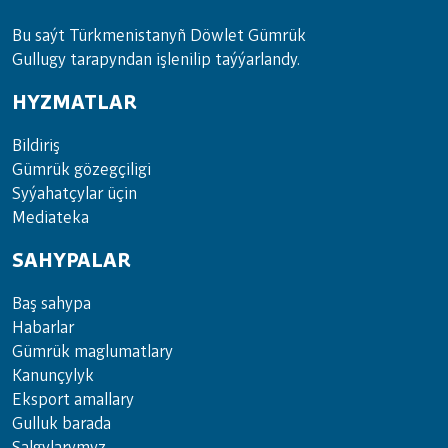
Bu saýt Türkmenistanyñ Döwlet Gümrük
Gullugy tarapyndan işlenilip taýýarlandy.
HYZMATLAR
Bil­di­riş
Güm­rük gö­zeg­çi­li­gi
Sy­ýa­hat­çy­lar ü­çin
Media­teka
SAHYPALAR
Baş sahypa
Habarlar
Gümrük maglumatlary
Kanunçylyk
Eksport amallary
Gulluk barada
Salgylarymyz