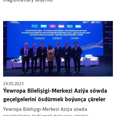
maglumatlary seljerildi
24.05.2023
Ýewropa Bilelişigi-Merkezi Aziýa söwda
geçelgelerini ösdürmek boýunça çäreler
Ýewropa Bilelişigi-Merkezi Aziýa söwda