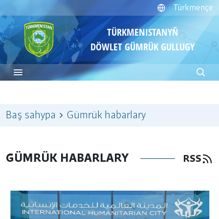
Türkmençe
TÜRKMENISTANYŇ
DÖWLET GÜMRÜK GULLUGY
Baş sahypa
Gümrük habarlary
GÜMRÜK HABARLARY
RSS