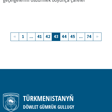
geçelgelerini ösdürmek boýunça çäreler
1
...
41
42
43
44
45
...
74
TÜRKMENISTANYŇ
DÖWLET GÜMRÜK GULLUGY