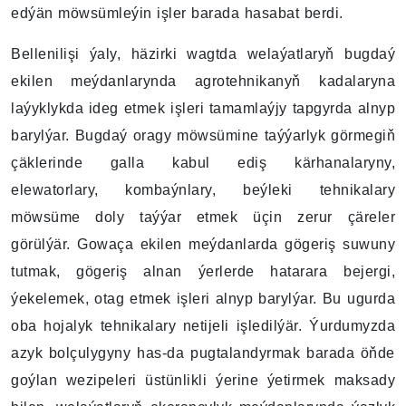
edýän möwsümleýin işler barada hasabat berdi.
Bellenilişi ýaly, häzirki wagtda welaýatlaryň bugdaý
ekilen meýdanlarynda agrotehnikanyň kadalaryna
laýyklykda ideg etmek işleri tamamlaýjy tapgyrda alnyp
barylýar. Bugdaý oragy möwsümine taýýarlyk görmegiň
çäklerinde galla kabul ediş kärhanalaryny,
elewatorlary, kombaýnlary, beýleki tehnikalary
möwsüme doly taýýar etmek üçin zerur çäreler
görülýär. Gowaça ekilen meýdanlarda gögeriş suwuny
tutmak, gögeriş alnan ýerlerde hatarara bejergi,
ýekelemek, otag etmek işleri alnyp barylýar. Bu ugurda
oba hojalyk tehnikalary netijeli işledilýär. Ýurdumyzda
azyk bolçulygyny has-da pugtalandyrmak barada öňde
goýlan wezipeleri üstünlikli ýerine ýetirmek maksady