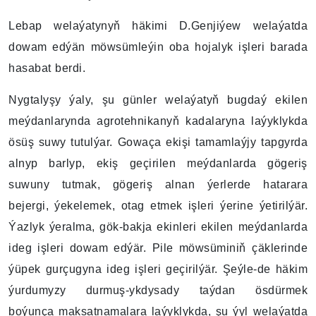
Lebap welaýatynyň häkimi D.Genjiýew welaýatda
dowam edýän möwsümleýin oba hojalyk işleri barada
hasabat berdi.
Nygtalyşy ýaly, şu günler welaýatyň bugdaý ekilen
meýdanlarynda agrotehnikanyň kadalaryna laýyklykda
ösüş suwy tutulýar. Gowaça ekişi tamamlaýjy tapgyrda
alnyp barlyp, ekiş geçirilen meýdanlarda gögeriş
suwuny tutmak, gögeriş alnan ýerlerde hatarara
bejergi, ýekelemek, otag etmek işleri ýerine ýetirilýär.
Ýazlyk ýeralma, gök-bakja ekinleri ekilen meýdanlarda
ideg işleri dowam edýär. Pile möwsüminiň çäklerinde
ýüpek gurçugyna ideg işleri geçirilýär. Şeýle-de häkim
ýurdumyzy durmuş-ykdysady taýdan ösdürmek
boýunça maksatnamalara laýyklykda, şu ýyl welaýatda