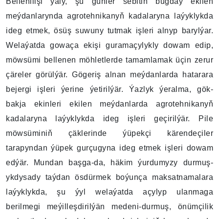
Bellenilişi ýaly, şu günler sebitiň bugdaý ekilen
meýdanlarynda agrotehnikanyň kadalaryna laýyklykda
ideg etmek, ösüş suwuny tutmak işleri alnyp barylýar.
Welaýatda gowaça ekişi guramaçylykly dowam edip,
möwsümi bellenen möhletlerde tamamlamak üçin zerur
çäreler görülýär. Gögeriş alnan meýdanlarda hatarara
bejergi işleri ýerine ýetirilýär. Ýazlyk ýeralma, gök-
bakja ekinleri ekilen meýdanlarda agrotehnikanyň
kadalaryna laýyklykda ideg işleri geçirilýär. Pile
möwsüminiň çäklerinde ýüpekçi kärendeçiler
tarapyndan ýüpek gurçugyna ideg etmek işleri dowam
edýär. Mundan başga-da, häkim ýurdumyzy durmuş-
ykdysady taýdan ösdürmek boýunça maksatnamalara
laýyklykda, şu ýyl welaýatda açylyp ulanmaga
berilmegi meýilleşdirilýän medeni-durmuş, önümçilik