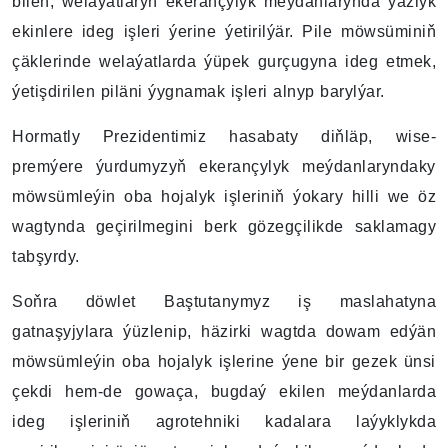
bilen, welaýatlaryň ekerançylyk meýdanlarynda ýazlyk
ekinlere ideg işleri ýerine ýetirilýär. Pile möwsüminiň
çäklerinde welaýatlarda ýüpek gurçugyna ideg etmek,
ýetişdirilen piläni ýygnamak işleri alnyp barylýar.
Hormatly Prezidentimiz hasabaty diňläp, wise-
premýere ýurdumyzyň ekerançylyk meýdanlaryndaky
möwsümleýin oba hojalyk işleriniň ýokary hilli we öz
wagtynda geçirilmegini berk gözegçilikde saklamagy
tabşyrdy.
Soňra döwlet Baştutanymyz iş maslahatyna
gatnaşyjylara ýüzlenip, häzirki wagtda dowam edýän
möwsümleýin oba hojalyk işlerine ýene bir gezek ünsi
çekdi hem-de gowaça, bugdaý ekilen meýdanlarda
ideg işleriniň agrotehniki kadalara laýyklykda