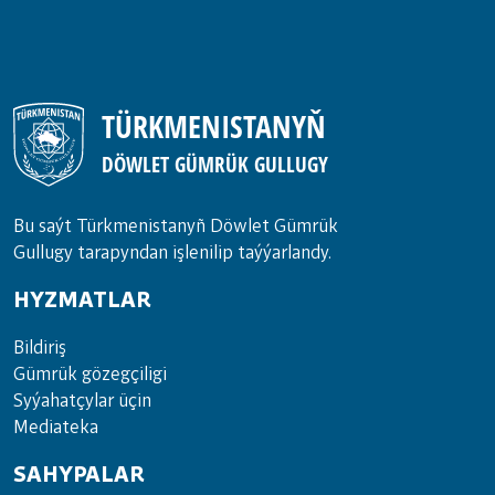
TÜRKMENISTANYŇ
DÖWLET GÜMRÜK GULLUGY
Bu saýt Türkmenistanyñ Döwlet Gümrük
Gullugy tarapyndan işlenilip taýýarlandy.
HYZMATLAR
Bil­di­riş
Güm­rük gö­zeg­çi­li­gi
Sy­ýa­hat­çy­lar ü­çin
Media­teka
SAHYPALAR