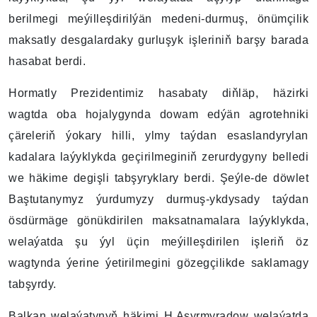
berilmegi meýilleşdirilýän medeni-durmuş, önümçilik
maksatly desgalardaky gurluşyk işleriniň barşy barada
hasabat berdi.
Hormatly Prezidentimiz hasabaty diňläp, häzirki
wagtda oba hojalygynda dowam edýän agrotehniki
çäreleriň ýokary hilli, ylmy taýdan esaslandyrylan
kadalara laýyklykda geçirilmeginiň zerurdygyny belledi
we häkime degişli tabşyryklary berdi. Şeýle-de döwlet
Baştutanymyz ýurdumyzy durmuş-ykdysady taýdan
ösdürmäge gönükdirilen maksatnamalara laýyklykda,
welaýatda şu ýyl üçin meýilleşdirilen işleriň öz
wagtynda ýerine ýetirilmegini gözegçilikde saklamagy
tabşyrdy.
Balkan welaýatynyň häkimi H.Aşyrmyradow welaýatda