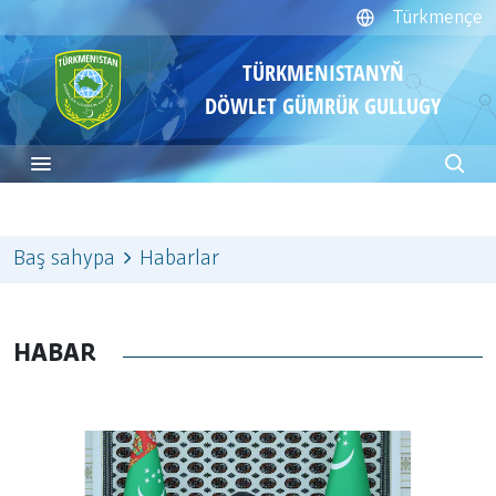
Türkmençe
TÜRKMENISTANYŇ
DÖWLET GÜMRÜK GULLUGY
Baş sahypa
Habarlar
HABAR