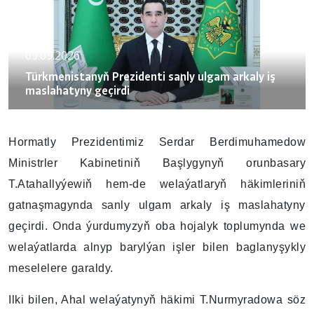
05.05.2026
Türkmenistanyň Prezidenti sanly ulgam arkaly iş
maslahatyny geçirdi
Hormatly Prezidentimiz Serdar Berdimuhamedow
Ministrler Kabinetiniň Başlygynyň orunbasary
T.Atahallyýewiň hem-de welaýatlaryň häkimleriniň
gatnaşmagynda sanly ulgam arkaly iş maslahatyny
geçirdi. Onda ýurdumyzyň oba hojalyk toplumynda we
welaýatlarda alnyp barylýan işler bilen baglanyşykly
meselelere garaldy.
Ilki bilen, Ahal welaýatynyň häkimi T.Nurmyradowa söz