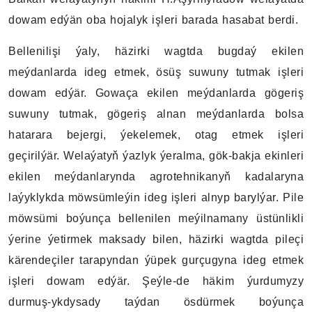
dowam edýän oba hojalyk işleri barada hasabat berdi.
Bellenilişi ýaly, häzirki wagtda bugdaý ekilen
meýdanlarda ideg etmek, ösüş suwuny tutmak işleri
dowam edýär. Gowaça ekilen meýdanlarda gögeriş
suwuny tutmak, gögeriş alnan meýdanlarda bolsa
hatarara bejergi, ýekelemek, otag etmek işleri
geçirilýär. Welaýatyň ýazlyk ýeralma, gök-bakja ekinleri
ekilen meýdanlarynda agrotehnikanyň kadalaryna
laýyklykda möwsümleýin ideg işleri alnyp barylýar. Pile
möwsümi boýunça bellenilen meýilnamany üstünlikli
ýerine ýetirmek maksady bilen, häzirki wagtda pileçi
kärendeçiler tarapyndan ýüpek gurçugyna ideg etmek
işleri dowam edýär. Şeýle-de häkim ýurdumyzy
durmuş-ykdysady taýdan ösdürmek boýunça