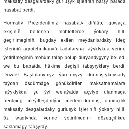
maksatly desgalardaky gurluşyk işleriniň barşy barada
hasabat berdi.
Hormatly Prezidentimiz hasabaty diňläp, gowaça
ekişiniň bellenen möhletlerde ýokary hilli
geçirilmeginiň, bugdaý ekilen meýdanlardaky ideg
işleriniň agrotehnikanyň kadalaryna laýyklykda ýerine
ýetirilmeginiň möhüm talap bolup durýandygyny belledi
we bu babatda häkime degişli tabşyryklary berdi.
Döwlet Baştutanymyz ýurdumyzy durmuş-ykdysady
taýdan ösdürmäge gönükdirilen maksatnamalara
laýyklykda, şu ýyl welaýatda açylyp ulanmaga
berilmegi meýilleşdirilýän medeni-durmuş, önümçilik
maksatly desgalardaky gurluşyk işleriniň ýokary hilli,
öz wagtynda ýerine ýetirilmegini gözegçilikde
saklamagy tabşyrdy.