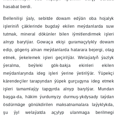
hasabat berdi.
Bellenilişi ýaly, sebitde dowam edýän oba hojalyk
işleriniň çäklerinde bugdaý ekilen meýdanlarda suw
tutmak, mineral dökünler bilen iýmitlendirmek işleri
alnyp barylýar. Gowaça ekişi guramaçylykly dowam
edip, gögeriş alnan meýdanlarda hatarara bejergi, otag
etmek, ýekelemek işleri geçirilýär. Welaýatyň ýazlyk
ýeralma, beýleki gök-bakja ekinleri ekilen
meýdanlarynda ideg işleri ýerine ýetirilýär. Ýüpekçi
kärendeçiler tarapyndan ýüpek gurçugyna ideg etmek
işleri tamamlaýjy tapgyrda alnyp barylýar. Mundan
başga-da, häkim ýurdumyzy durmuş-ykdysady taýdan
ösdürmäge gönükdirilen maksatnamalara laýyklykda,
şu ýyl welaýatda açylyp ulanmaga berilmegi