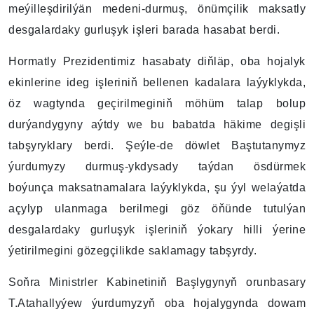
meýilleşdirilýän medeni-durmuş, önümçilik maksatly
desgalardaky gurluşyk işleri barada hasabat berdi.
Hormatly Prezidentimiz hasabaty diňläp, oba hojalyk
ekinlerine ideg işleriniň bellenen kadalara laýyklykda,
öz wagtynda geçirilmeginiň möhüm talap bolup
durýandygyny aýtdy we bu babatda häkime degişli
tabşyryklary berdi. Şeýle-de döwlet Baştutanymyz
ýurdumyzy durmuş-ykdysady taýdan ösdürmek
boýunça maksatnamalara laýyklykda, şu ýyl welaýatda
açylyp ulanmaga berilmegi göz öňünde tutulýan
desgalardaky gurluşyk işleriniň ýokary hilli ýerine
ýetirilmegini gözegçilikde saklamagy tabşyrdy.
Soňra Ministrler Kabinetiniň Başlygynyň orunbasary
T.Atahallyýew ýurdumyzyň oba hojalygynda dowam