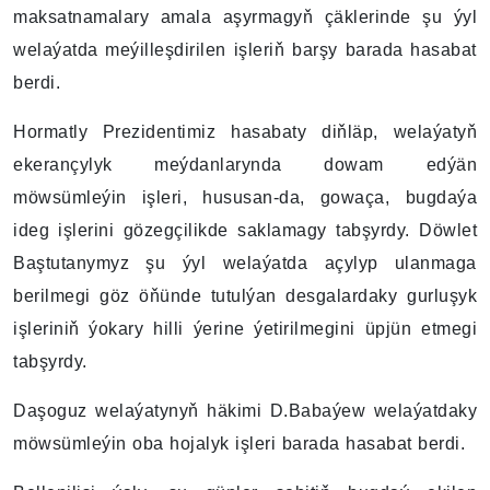
maksatnamalary amala aşyrmagyň çäklerinde şu ýyl
welaýatda meýilleşdirilen işleriň barşy barada hasabat
berdi.
Hormatly Prezidentimiz hasabaty diňläp, welaýatyň
ekerançylyk meýdanlarynda dowam edýän
möwsümleýin işleri, hususan-da, gowaça, bugdaýa
ideg işlerini gözegçilikde saklamagy tabşyrdy. Döwlet
Baştutanymyz şu ýyl welaýatda açylyp ulanmaga
berilmegi göz öňünde tutulýan desgalardaky gurluşyk
işleriniň ýokary hilli ýerine ýetirilmegini üpjün etmegi
tabşyrdy.
Daşoguz welaýatynyň häkimi D.Babaýew welaýatdaky
möwsümleýin oba hojalyk işleri barada hasabat berdi.