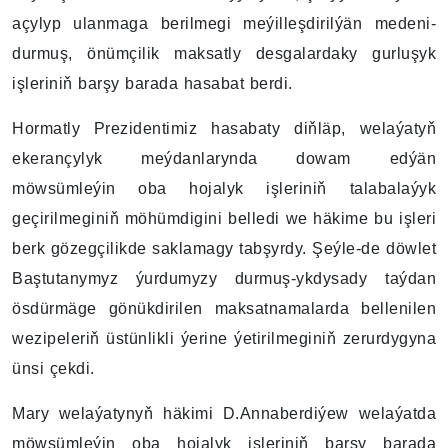
açylyp ulanmaga berilmegi meýilleşdirilýän medeni-
durmuş, önümçilik maksatly desgalardaky gurluşyk
işleriniň barşy barada hasabat berdi.
Hormatly Prezidentimiz hasabaty diňläp, welaýatyň
ekerançylyk meýdanlarynda dowam edýän
möwsümleýin oba hojalyk işleriniň talabalaýyk
geçirilmeginiň möhümdigini belledi we häkime bu işleri
berk gözegçilikde saklamagy tabşyrdy. Şeýle-de döwlet
Baştutanymyz ýurdumyzy durmuş-ykdysady taýdan
ösdürmäge gönükdirilen maksatnamalarda bellenilen
wezipeleriň üstünlikli ýerine ýetirilmeginiň zerurdygyna
ünsi çekdi.
Mary welaýatynyň häkimi D.Annaberdiýew welaýatda
möwsümleýin oba hojalyk işleriniň barşy barada