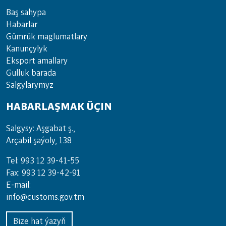
Baş sahypa
Habarlar
Gümrük maglumatlary
Kanunçylyk
Eksport amallary
Gulluk barada
Salgylarymyz
HABARLAŞMAK ÜÇIN
Salgysy: Aşgabat ş.,
Arçabil şaýoly, 138
Tel: 993 12 39-41-55
Fax: 993 12 39-42-91
E-mail:
info@customs.gov.tm
Bize hat ýazyň