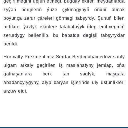
geçirilmegini üpjün etmegi, bugdaý ekilen meýdanlarda
zyýan berijileriň ýüze çykmagynyň öňüni almak
boýunça zerur çäreleri görmegi tabşyrdy. Şunuň bilen
birlikde, ýazlyk ekinlere talabalaýyk ideg edilmeginiň
zerurdygy bellenilip, bu babatda degişli tabşyryklar
berildi.
Hormatly Prezidentimiz Serdar Berdimuhamedow sanly
ulgam arkaly geçirilen iş maslahatyny jemläp, oňa
gatnaşanlara berk jan saglyk, maşgala
abadançylygyny, alyp barýan işlerinde uly üstünlikleri
arzuw etdi.