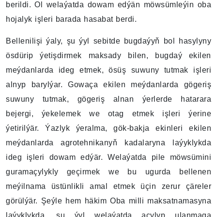
berildi. Ol welaýatda dowam edýän möwsümleýin oba
hojalyk işleri barada hasabat berdi.
Bellenilişi ýaly, şu ýyl sebitde bugdaýyň bol hasylyny
ösdürip ýetişdirmek maksady bilen, bugdaý ekilen
meýdanlarda ideg etmek, ösüş suwuny tutmak işleri
alnyp barylýar. Gowaça ekilen meýdanlarda gögeriş
suwuny tutmak, gögeriş alnan ýerlerde hatarara
bejergi, ýekelemek we otag etmek işleri ýerine
ýetirilýär. Ýazlyk ýeralma, gök-bakja ekinleri ekilen
meýdanlarda agrotehnikanyň kadalaryna laýyklykda
ideg işleri dowam edýär. Welaýatda pile möwsümini
guramaçylykly geçirmek we bu ugurda bellenen
meýilnama üstünlikli amal etmek üçin zerur çäreler
görülýär. Şeýle hem häkim Oba milli maksatnamasyna
laýyklykda, şu ýyl welaýatda açylyp ulanmaga