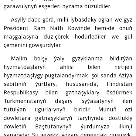
garawulynyň esgerleri nyzama düzüldiler.
Asylly däbe görä, milli lybasdaky oglan we gyz
Prezident Ram Nath Kowinde hem-de onuň
maşgalasyna duz-çörek hödürlediler we gül
çemenini gowşurdylar.
Mälim bolşy ýaly, gyzyklanma bildirýän
hyzmatdaşlaryň ählisi bilen netijeli
hyzmatdaşlygy pugtalandyrmak, şol sanda Aziýa
sebitiniň ýurtlary, hususan-da, Hindistan
Respublikasy bilen gatnaşyklary ösdürmek
Türkmenistanyň daşary syýasatynyň ileri
tutulýan ugurlarynyň biridir. Munuň özi
döwletara gatnaşyklaryň taryhynda dostlukly
döwletiň Baştutanynyň ýurdumyza ilkinji
saparydyr. Şu gezekki ýokary derejedäki duşuşyk,