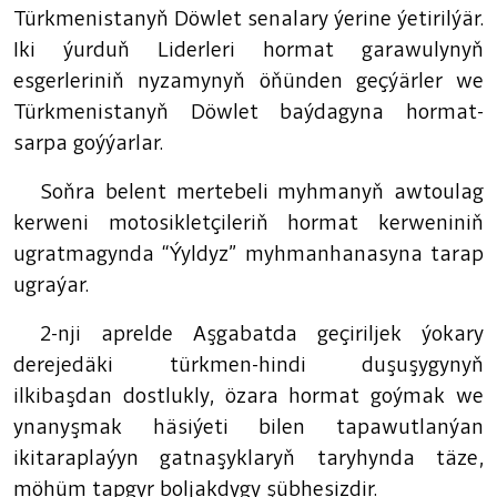
Türkmenistanyň Döwlet senalary ýerine ýetirilýär.
Iki ýurduň Liderleri hormat garawulynyň
esgerleriniň nyzamynyň öňünden geçýärler we
Türkmenistanyň Döwlet baýdagyna hormat-
sarpa goýýarlar.
Soňra belent mertebeli myhmanyň awtoulag
kerweni motosikletçileriň hormat kerweniniň
ugratmagynda “Ýyldyz” myhmanhanasyna tarap
ugraýar.
2-nji aprelde Aşgabatda geçiriljek ýokary
derejedäki türkmen-hindi duşuşygynyň
ilkibaşdan dostlukly, özara hormat goýmak we
ynanyşmak häsiýeti bilen tapawutlanýan
ikitaraplaýyn gatnaşyklaryň taryhynda täze,
möhüm tapgyr boljakdygy şübhesizdir.