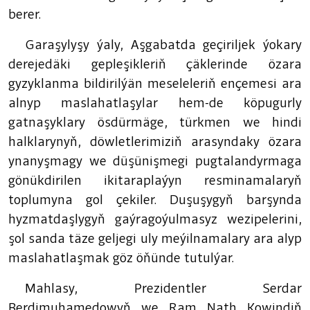
berer.
Garaşylyşy ýaly, Aşgabatda geçiriljek ýokary
derejedäki gepleşikleriň çäklerinde özara
gyzyklanma bildirilýän meseleleriň ençemesi ara
alnyp maslahatlaşylar hem-de köpugurly
gatnaşyklary ösdürmäge, türkmen we hindi
halklarynyň, döwletlerimiziň arasyndaky özara
ynanyşmagy we düşünişmegi pugtalandyrmaga
gönükdirilen ikitaraplaýyn resminamalaryň
toplumyna gol çekiler. Duşuşygyň barşynda
hyzmatdaşlygyň gaýragoýulmasyz wezipelerini,
şol sanda täze geljegi uly meýilnamalary ara alyp
maslahatlaşmak göz öňünde tutulýar.
Mahlasy, Prezidentler Serdar
Berdimuhamedowyň we Ram Nath Kowindiň