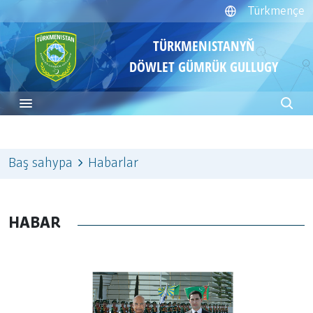
Türkmençe
TÜRKMENISTANYŇ
DÖWLET GÜMRÜK GULLUGY
Baş sahypa
Habarlar
HABAR