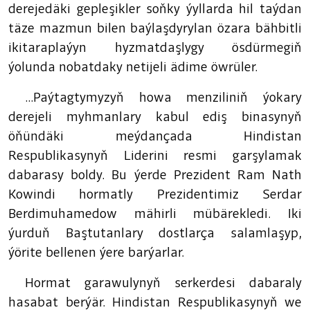
derejedäki gepleşikler soňky ýyllarda hil taýdan
täze mazmun bilen baýlaşdyrylan özara bähbitli
ikitaraplaýyn hyzmatdaşlygy ösdürmegiň
ýolunda nobatdaky netijeli ädime öwrüler.
...Paýtagtymyzyň howa menziliniň ýokary
derejeli myhmanlary kabul ediş binasynyň
öňündäki meýdançada Hindistan
Respublikasynyň Liderini resmi garşylamak
dabarasy boldy. Bu ýerde Prezident Ram Nath
Kowindi hormatly Prezidentimiz Serdar
Berdimuhamedow mähirli mübärekledi. Iki
ýurduň Baştutanlary dostlarça salamlaşyp,
ýörite bellenen ýere barýarlar.
Hormat garawulynyň serkerdesi dabaraly
hasabat berýär. Hindistan Respublikasynyň we