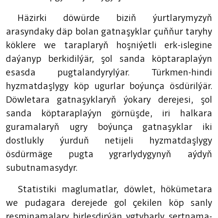
Häzirki döwürde biziň ýurtlarymyzyň
arasyndaky däp bolan gatnaşyklar çuňňur taryhy
köklere we taraplaryň hoşniýetli erk-islegine
daýanyp berkidilýär, şol sanda köptaraplaýyn
esasda pugtalandyrylýar. Türkmen-hindi
hyzmatdaşlygy köp ugurlar boýunça ösdürilýär.
Döwletara gatnaşyklaryň ýokary derejesi, şol
sanda köptaraplaýyn görnüşde, iri halkara
guramalaryň ugry boýunça gatnaşyklar iki
dostlukly ýurduň netijeli hyzmatdaşlygy
ösdürmäge pugta ygrarlydygynyň aýdyň
subutnamasydyr.
Statistiki maglumatlar, döwlet, hökümetara
we pudagara derejede gol çekilen köp sanly
resminamalary birleşdirýän ygtybarly şertnama-