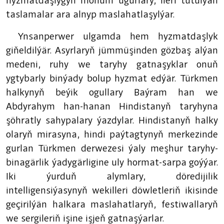
hyzmatdaşlygyň möhüm ugurlary, ileri tutulýan
taslamalar ara alnyp maslahatlaşylýar.
Ynsanperwer ulgamda hem hyzmatdaşlyk
giňeldilýär. Asyrlaryň jümmüşinden gözbaş alýan
medeni, ruhy we taryhy gatnaşyklar onuň
ygtybarly binýady bolup hyzmat edýär. Türkmen
halkynyň beýik ogullary Baýram han we
Abdyrahym han-hanan Hindistanyň taryhyna
şöhratly sahypalary ýazdylar. Hindistanyň halky
olaryň mirasyna, hindi paýtagtynyň merkezinde
gurlan Türkmen derwezesi ýaly meşhur taryhy-
binagärlik ýadygärligine uly hormat-sarpa goýýar.
Iki ýurduň alymlary, döredijilik
intelligensiýasynyň wekilleri döwletleriň ikisinde
geçirilýän halkara maslahatlaryň, festiwallaryň
we sergileriň işine işjeň gatnaşýarlar.