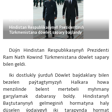
02.04.2022
Hindistan Respublikasynyň Prezidentiniň
Türkmenistana döwlet sapary başlandy
Düýn
Hindistan Respublikasynyň Prezidenti
Ram Nath Kowind Türkmenistana döwlet sapary
bilen geldi.
Iki dostlukly ýurduň Döwlet baýdaklary bilen
bezelen paýtagtymyzyň Halkara howa
menzilinde belent mertebeli myhmany
garşylamak dabarasy boldy. Hindistanyň
Baştutanynyň gelmeginiň hormatyna haly
düşelen ýodajygyň iki tarapynda hormat