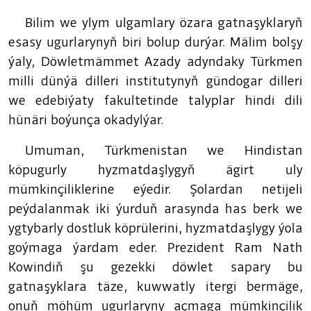
Bilim we ylym ulgamlary özara gatnaşyklaryň
esasy ugurlarynyň biri bolup durýar. Mälim bolşy
ýaly, Döwletmämmet Azady adyndaky Türkmen
milli dünýä dilleri institutynyň gündogar dilleri
we edebiýaty fakultetinde talyplar hindi dili
hünäri boýunça okadylýar.
Umuman, Türkmenistan we Hindistan
köpugurly hyzmatdaşlygyň ägirt uly
mümkinçiliklerine eýedir. Şolardan netijeli
peýdalanmak iki ýurduň arasynda has berk we
ygtybarly dostluk köprülerini, hyzmatdaşlygy ýola
goýmaga ýardam eder. Prezident Ram Nath
Kowindiň şu gezekki döwlet sapary bu
gatnaşyklara täze, kuwwatly itergi bermäge,
onuň möhüm ugurlaryny açmaga mümkinçilik