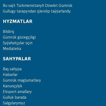
Bu saýt Türkmenistanyñ Döwlet Gümrük
Gullugy tarapyndan işlenilip taýýarlandy.
HYZMATLAR
Bil­di­riş
Güm­rük gö­zeg­çi­li­gi
Sy­ýa­hat­çy­lar ü­çin
Media­teka
SAHYPALAR
Baş sahypa
Habarlar
Gümrük maglumatlary
Kanunçylyk
Eksport amallary
Gulluk barada
Salgylarymyz