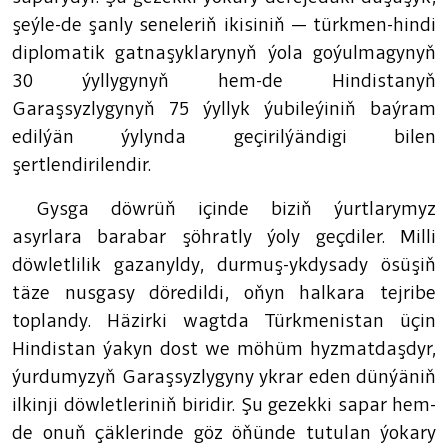
şeýle-de şanly seneleriň ikisiniň — türkmen-hindi
diplomatik gatnaşyklarynyň ýola goýulmagynyň
30 ýyllygynyň hem-de Hindistanyň
Garaşsyzlygynyň 75 ýyllyk ýubileýiniň baýram
edilýän ýylynda geçirilýändigi bilen
şertlendirilendir.
Gysga döwrüň içinde biziň ýurtlarymyz
asyrlara barabar şöhratly ýoly geçdiler. Milli
döwletlilik gazanyldy, durmuş-ykdysady ösüşiň
täze nusgasy döredildi, oňyn halkara tejribe
toplandy. Häzirki wagtda Türkmenistan üçin
Hindistan ýakyn dost we möhüm hyzmatdaşdyr,
ýurdumyzyň Garaşsyzlygyny ykrar eden dünýäniň
ilkinji döwletleriniň biridir. Şu gezekki sapar hem-
de onuň çäklerinde göz öňünde tutulan ýokary