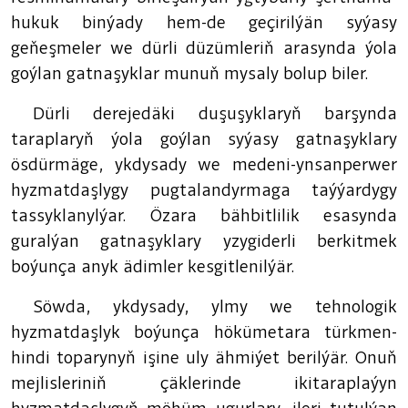
hukuk binýady hem-de geçirilýän syýasy
geňeşmeler we dürli düzümleriň arasynda ýola
goýlan gatnaşyklar munuň mysaly bolup biler.
Dürli derejedäki duşuşyklaryň barşynda
taraplaryň ýola goýlan syýasy gatnaşyklary
ösdürmäge, ykdysady we medeni-ynsanperwer
hyzmatdaşlygy pugtalandyrmaga taýýardygy
tassyklanylýar. Özara bähbitlilik esasynda
guralýan gatnaşyklary yzygiderli berkitmek
boýunça anyk ädimler kesgitlenilýär.
Söwda, ykdysady, ylmy we tehnologik
hyzmatdaşlyk boýunça hökümetara türkmen-
hindi toparynyň işine uly ähmiýet berilýär. Onuň
mejlisleriniň çäklerinde ikitaraplaýyn