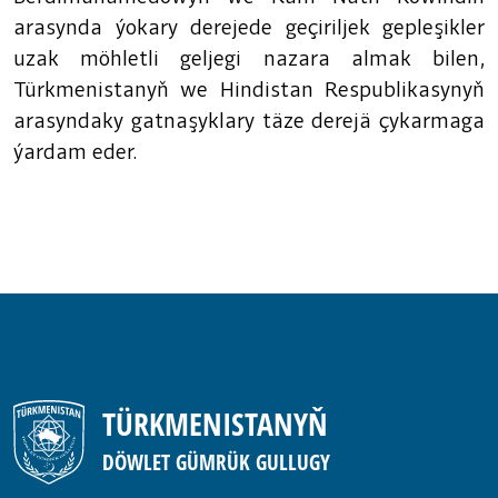
arasynda ýokary derejede geçiriljek gepleşikler
uzak möhletli geljegi nazara almak bilen,
Türkmenistanyň we Hindistan Respublikasynyň
arasyndaky gatnaşyklary täze derejä çykarmaga
ýardam eder.
TÜRKMENISTANYŇ
DÖWLET GÜMRÜK GULLUGY