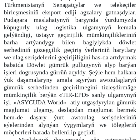
Türkmenistanyň Senagatçylar we telekeçiler
birleşmesiniň eksport ediji agzalary gatnaşdylar.
Pudagara maslahatynyň barşynda ýurdumyzda
köpugurly ulag logistika ulgamynyň kemala
gelýändigi, üstaşyr geçirijilik mümkinçilikleriniň
barha artýandygy bilen baglylykda döwlet
serhediniň gözegçilik geçiriş ýerleriniň harytlary
we ulag serişdelerini geçirijiligini has-da artdyrmak
babatda Döwlet gümrük gullugynyň alyp barýan
işleri dogrusynda gürrüň açyldy. Şeýle hem halkara
ýük daşamalaryny amala aşyrýan awtoulaglaryň
gümrük serhedinden geçirilmegini tizleşdirmäge
mümkinçilik berýän «TIR-EPD» sanly ulgamynyň
işi, «ASYCUDA World»
atly utgaşdyrylan gümrük
maglumat ulgamy, deslapdan maglumat bermek
hem-de daşary ýurt awtoulag serişdeleriniň
eýelerinden alynýan ýygymlaryň we tölegleriň
möçberleri barada bellenilip geçildi.
Maslahatyň dowamynda oňa gatnaşyjylar