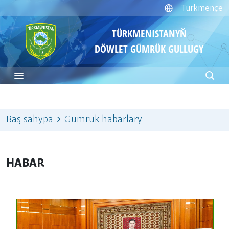
Türkmençe
TÜRKMENISTANYŇ
DÖWLET GÜMRÜK GULLUGY
Baş sahypa
Gümrük habarlary
HABAR