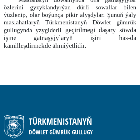
özlerini gyzyklandyrýan dürli sowallar bilen
ýüzlenip, olar boýunça pikir alyşdylar. Şunuň ýaly
maslahatlaryň Türkmenistanyň Döwlet gümrük
geçirilmegi daşary söwda
gullugynda yzygiderli
işine gatnaşyjylaryň işini has-da
kämilleşdirmekde ähmiýetlidir.
TÜRKMENISTANYŇ
DÖWLET GÜMRÜK GULLUGY