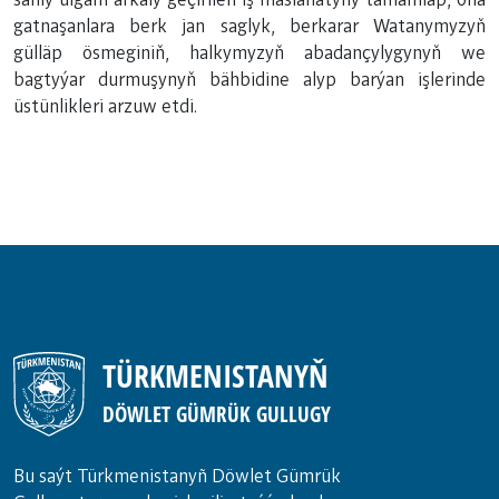
gatnaşanlara berk jan saglyk, berkarar Watanymyzyň
gülläp ösmeginiň, halkymyzyň abadançylygynyň we
bagtyýar durmuşynyň bähbidine alyp barýan işlerinde
üstünlikleri arzuw etdi.
TÜRKMENISTANYŇ
DÖWLET GÜMRÜK GULLUGY
Bu saýt Türkmenistanyñ Döwlet Gümrük