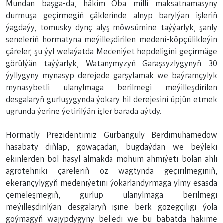
Mundan başga-da, häkim Oba milli maksatnamasyny
durmuşa geçirmegiň çäklerinde alnyp barylýan işleriň
ýagdaýy, tomusky dynç alyş möwsümine taýýarlyk, şanly
seneleriň hormatyna meýilleşdirilen medeni-köpçülikleýin
çäreler, şu ýyl welaýatda Medeniýet hepdeligini geçirmäge
görülýän taýýarlyk, Watanymyzyň Garaşsyzlygynyň 30
ýyllygyny mynasyp derejede garşylamak we baýramçylyk
mynasybetli ulanylmaga berilmegi meýilleşdirilen
desgalaryň gurluşygynda ýokary hil derejesini üpjün etmek
ugrunda ýerine ýetirilýän işler barada aýtdy.
Hormatly Prezidentimiz Gurbanguly Berdimuhamedow
hasabaty diňläp, gowaçadan, bugdaýdan we beýleki
ekinlerden bol hasyl almakda möhüm ähmiýeti bolan ähli
agrotehniki çäreleriň öz wagtynda geçirilmeginiň,
ekerançylygyň medeniýetini ýokarlandyrmaga ylmy esasda
çemeleşmegiň, gurlup ulanylmaga berilmegi
meýilleşdirilýän desgalaryň işine berk gözegçiligi ýola
goýmagyň wajypdygyny belledi we bu babatda häkime