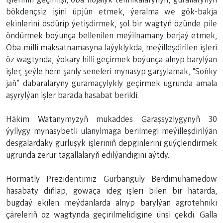
bökdençsiz işini üpjün etmek, ýeralma we gök-bakja
ekinlerini ösdürip ýetişdirmek, şol bir wagtyň özünde pile
öndürmek boýunça bellenilen meýilnamany berjaý etmek,
Oba milli maksatnamasyna laýyklykda, meýilleşdirilen işleri
öz wagtynda, ýokary hilli geçirmek boýunça alnyp barylýan
işler, şeýle hem şanly seneleri mynasyp garşylamak, “Soňky
jaň” dabaralaryny guramaçylykly geçirmek ugrunda amala
aşyrylýan işler barada hasabat berildi.
Häkim Watanymyzyň mukaddes Garaşsyzlygynyň 30
ýyllygy mynasybetli ulanylmaga berilmegi meýilleşdirilýän
desgalardaky gurluşyk işleriniň depginlerini güýçlendirmek
ugrunda zerur tagallalaryň edilýändigini aýtdy.
Hormatly Prezidentimiz Gurbanguly Berdimuhamedow
hasabaty diňläp, gowaça ideg işleri bilen bir hatarda,
bugdaý ekilen meýdanlarda alnyp barylýan agrotehniki
çäreleriň öz wagtynda geçirilmelidigine ünsi çekdi. Galla