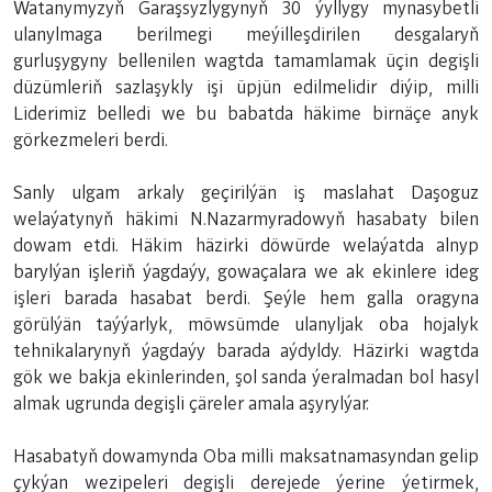
Watanymyzyň Garaşsyzlygynyň 30 ýyllygy mynasybetli
ulanylmaga berilmegi meýilleşdirilen desgalaryň
gurluşygyny bellenilen wagtda tamamlamak üçin degişli
düzümleriň sazlaşykly işi üpjün edilmelidir diýip, milli
Liderimiz belledi we bu babatda häkime birnäçe anyk
görkezmeleri berdi.
Sanly ulgam arkaly geçirilýän iş maslahat Daşoguz
welaýatynyň häkimi N.Nazarmyradowyň hasabaty bilen
dowam etdi. Häkim häzirki döwürde welaýatda alnyp
barylýan işleriň ýagdaýy, gowaçalara we ak ekinlere ideg
işleri barada hasabat berdi. Şeýle hem galla oragyna
görülýän taýýarlyk, möwsümde ulanyljak oba hojalyk
tehnikalarynyň ýagdaýy barada aýdyldy. Häzirki wagtda
gök we bakja ekinlerinden, şol sanda ýeralmadan bol hasyl
almak ugrunda degişli çäreler amala aşyrylýar.
Hasabatyň dowamynda Oba milli maksatnamasyndan gelip
çykýan wezipeleri degişli derejede ýerine ýetirmek,