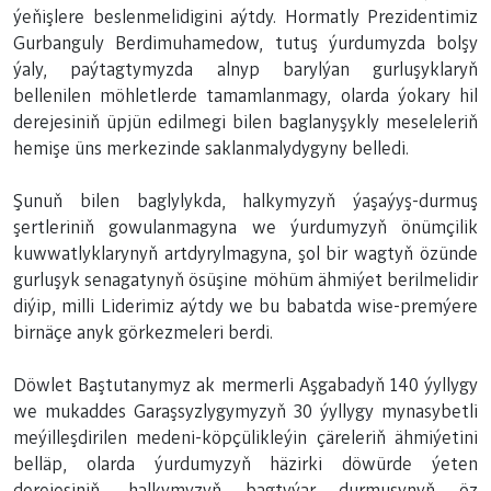
ýeňişlere beslenmelidigini aýtdy. Hormatly Prezidentimiz
Gurbanguly Berdimuhamedow, tutuş ýurdumyzda bolşy
ýaly, paýtagtymyzda alnyp barylýan gurluşyklaryň
bellenilen möhletlerde tamamlanmagy, olarda ýokary hil
derejesiniň üpjün edilmegi bilen baglanyşykly meseleleriň
hemişe üns merkezinde saklanmalydygyny belledi.
Şunuň bilen baglylykda, halkymyzyň ýaşaýyş-durmuş
şertleriniň gowulanmagyna we ýurdumyzyň önümçilik
kuwwatlyklarynyň artdyrylmagyna, şol bir wagtyň özünde
gurluşyk senagatynyň ösüşine möhüm ähmiýet berilmelidir
diýip, milli Liderimiz aýtdy we bu babatda wise-premýere
birnäçe anyk görkezmeleri berdi.
Döwlet Baştutanymyz ak mermerli Aşgabadyň 140 ýyllygy
we mukaddes Garaşsyzlygymyzyň 30 ýyllygy mynasybetli
meýilleşdirilen medeni-köpçülikleýin çäreleriň ähmiýetini
belläp, olarda ýurdumyzyň häzirki döwürde ýeten
derejesiniň, halkymyzyň bagtyýar durmuşynyň öz