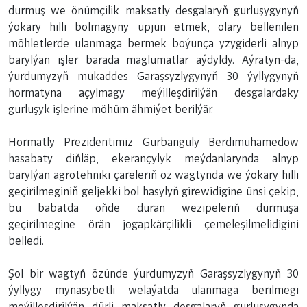
durmuş we önümçilik maksatly desgalaryň gurluşygynyň
ýokary hilli bolmagyny üpjün etmek, olary bellenilen
möhletlerde ulanmaga bermek boýunça yzygiderli alnyp
barylýan işler barada maglumatlar aýdyldy. Aýratyn-da,
ýurdumyzyň mukaddes Garaşsyzlygynyň 30 ýyllygynyň
hormatyna açylmagy meýilleşdirilýän desgalardaky
gurluşyk işlerine möhüm ähmiýet berilýär.
Hormatly Prezidentimiz Gurbanguly Berdimuhamedow
hasabaty diňläp, ekerançylyk meýdanlarynda alnyp
barylýan agrotehniki çäreleriň öz wagtynda we ýokary hilli
geçirilmeginiň geljekki bol hasylyň girewidigine ünsi çekip,
bu babatda öňde duran wezipeleriň durmuşa
geçirilmegine örän jogapkärçilikli çemeleşilmelidigini
belledi.
Şol bir wagtyň özünde ýurdumyzyň Garaşsyzlygynyň 30
ýyllygy mynasybetli welaýatda ulanmaga berilmegi
meýilleşdirilýän dürli maksatly desgalaryň gurluşygynda