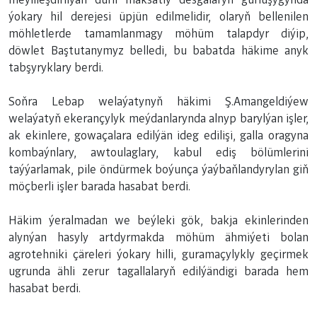
ýokary hil derejesi üpjün edilmelidir, olaryň bellenilen
möhletlerde tamamlanmagy möhüm talapdyr diýip,
döwlet Baştutanymyz belledi, bu babatda häkime anyk
tabşyryklary berdi.
Soňra Lebap welaýatynyň häkimi Ş.Amangeldiýew
welaýatyň ekerançylyk meýdanlarynda alnyp barylýan işler,
ak ekinlere, gowaçalara edilýän ideg edilişi, galla oragyna
kombaýnlary, awtoulaglary, kabul ediş bölümlerini
taýýarlamak, pile öndürmek boýunça ýaýbaňlandyrylan giň
möçberli işler barada hasabat berdi.
Häkim ýeralmadan we beýleki gök, bakja ekinlerinden
alynýan hasyly artdyrmakda möhüm ähmiýeti bolan
agrotehniki çäreleri ýokary hilli, guramaçylykly geçirmek
ugrunda ähli zerur tagallalaryň edilýändigi barada hem
hasabat berdi.