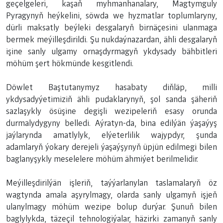
geçelgeleri, kaşaň myhmanhanalary, Magtymguly
Pyragynyň heýkelini, söwda we hyzmatlar toplumlaryny,
dürli maksatly beýleki desgalaryň birnäçesini ulanmaga
bermek meýilleşdirildi. Şu nukdaýnazardan, ähli desgalaryň
işine sanly ulgamy ornaşdyrmagyň ykdysady bähbitleri
möhüm şert hökmünde kesgitlendi.
Döwlet Baştutanymyz hasabaty diňläp, milli
ykdysadyýetimiziň ähli pudaklarynyň, şol sanda şäheriň
sazlaşykly ösüşine degişli wezipeleriň esasy orunda
durmalydygyny belledi. Aýratyn-da, bina edilýän ýaşaýyş
jaýlarynda amatlylyk, elýeterlilik wajypdyr, şunda
adamlaryň ýokary derejeli ýaşaýşynyň üpjün edilmegi bilen
baglanyşykly meselelere möhüm ähmiýet berilmelidir.
Meýilleşdirilýän işleriň, taýýarlanylan taslamalaryň öz
wagtynda amala aşyrylmagy, olarda sanly ulgamyň işjeň
ulanylmagy möhüm wezipe bolup durýar. Şunuň bilen
baglylykda, täzeçil tehnologiýalar, häzirki zamanyň sanly