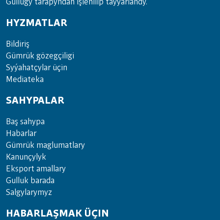
Gullugy tarapyndan işlenilip taýýarlandy.
HYZMATLAR
Bil­di­riş
Güm­rük gö­zeg­çi­li­gi
Sy­ýa­hat­çy­lar ü­çin
Media­teka
SAHYPALAR
Baş sahypa
Habarlar
Gümrük maglumatlary
Kanunçylyk
Eksport amallary
Gulluk barada
Salgylarymyz
HABARLAŞMAK ÜÇIN