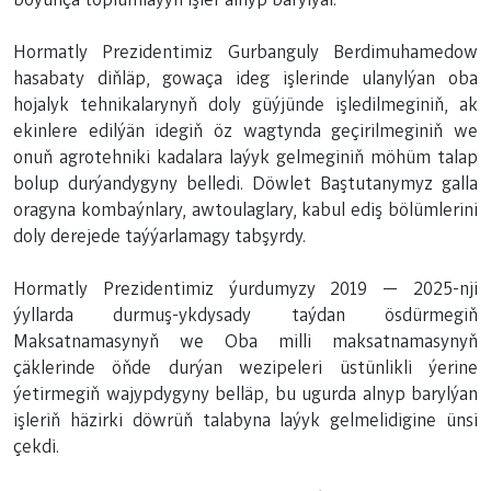
Hormatly Prezidentimiz Gurbanguly Berdimuhamedow
hasabaty diňläp, gowaça ideg işlerinde ulanylýan oba
hojalyk tehnikalarynyň doly güýjünde işledilmeginiň, ak
ekinlere edilýän idegiň öz wagtynda geçirilmeginiň we
onuň agrotehniki kadalara laýyk gelmeginiň möhüm talap
bolup durýandygyny belledi. Döwlet Baştutanymyz galla
oragyna kombaýnlary, awtoulaglary, kabul ediş bölümlerini
doly derejede taýýarlamagy tabşyrdy.
Hormatly Prezidentimiz ýurdumyzy 2019 — 2025-nji
ýyllarda durmuş-ykdysady taýdan ösdürmegiň
Maksatnamasynyň we Oba milli maksatnamasynyň
çäklerinde öňde durýan wezipeleri üstünlikli ýerine
ýetirmegiň wajypdygyny belläp, bu ugurda alnyp barylýan
işleriň häzirki döwrüň talabyna laýyk gelmelidigine ünsi
çekdi.