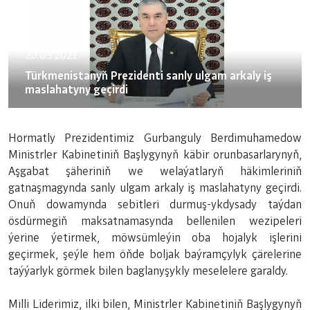
20.05.2021
Türkmenistanyň Prezidenti sanly ulgam arkaly iş
maslahatyny geçirdi
Hormatly Prezidentimiz Gurbanguly Berdimuhamedow
Ministrler Kabinetiniň Başlygynyň käbir orunbasarlarynyň,
Aşgabat şäheriniň we welaýatlaryň häkimleriniň
gatnaşmagynda sanly ulgam arkaly iş maslahatyny geçirdi.
Onuň dowamynda sebitleri durmuş-ykdysady taýdan
ösdürmegiň maksatnamasynda bellenilen wezipeleri
ýerine ýetirmek, möwsümleýin oba hojalyk işlerini
geçirmek, şeýle hem öňde boljak baýramçylyk çärelerine
taýýarlyk görmek bilen baglanyşykly meselelere garaldy.
Milli Liderimiz, ilki bilen, Ministrler Kabinetiniň Başlygynyň