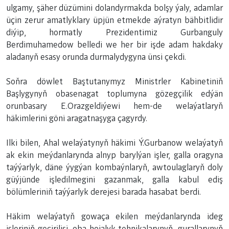
ulgamy, şäher düzümini dolandyrmakda bolşy ýaly, adamlar
üçin zerur amatlyklary üpjün etmekde aýratyn bähbitlidir
diýip, hormatly Prezidentimiz Gurbanguly
Berdimuhamedow belledi we her bir işde adam hakdaky
aladanyň esasy orunda durmalydygyna ünsi çekdi.
Soňra döwlet Baştutanymyz Ministrler Kabinetiniň
Başlygynyň obasenagat toplumyna gözegçilik edýän
orunbasary E.Orazgeldiýewi hem-de welaýatlaryň
häkimlerini göni aragatnaşyga çagyrdy.
Ilki bilen, Ahal welaýatynyň häkimi Ý.Gurbanow welaýatyň
ak ekin meýdanlarynda alnyp barylýan işler, galla oragyna
taýýarlyk, däne ýygýan kombaýnlaryň, awtoulaglaryň doly
güýjünde işledilmegini gazanmak, galla kabul ediş
bölümleriniň taýýarlyk derejesi barada hasabat berdi.
Häkim welaýatyň gowaça ekilen meýdanlarynda ideg
işleriniň geçirilişi, oba hojalyk tehnikalarynyň, gurallarynyň