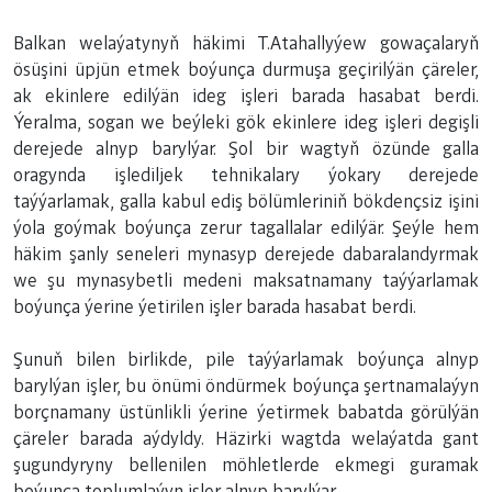
Balkan welaýatynyň häkimi T.Atahallyýew gowaçalaryň
ösüşini üpjün etmek boýunça durmuşa geçirilýän çäreler,
ak ekinlere edilýän ideg işleri barada hasabat berdi.
Ýeralma, sogan we beýleki gök ekinlere ideg işleri degişli
derejede alnyp barylýar. Şol bir wagtyň özünde galla
oragynda işlediljek tehnikalary ýokary derejede
taýýarlamak, galla kabul ediş bölümleriniň bökdençsiz işini
ýola goýmak boýunça zerur tagallalar edilýär. Şeýle hem
häkim şanly seneleri mynasyp derejede dabaralandyrmak
we şu mynasybetli medeni maksatnamany taýýarlamak
boýunça ýerine ýetirilen işler barada hasabat berdi.
Şunuň bilen birlikde, pile taýýarlamak boýunça alnyp
barylýan işler, bu önümi öndürmek boýunça şertnamalaýyn
borçnamany üstünlikli ýerine ýetirmek babatda görülýän
çäreler barada aýdyldy. Häzirki wagtda welaýatda gant
şugundyryny bellenilen möhletlerde ekmegi guramak
boýunça toplumlaýyn işler alnyp barylýar.