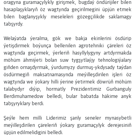
oragyna guramaçylykly girişmek, bugdaý öndürijiler bilen
hasaplaşyklaryň öz wagtynda geçirilmegini üpjün etmek
bilen baglanyşykly meseleleri gözegçilikde saklamagy
tabşyrdy.
Welaýatda ýeralma, gök we bakja ekinlerini ösdürip
ýetişdirmek boýunça bellenilen agrotehniki çäreleri öz
wagtynda geçirmek, ýerleriň hasyllylygyny artdyrmakda
möhüm ähmiýeti bolan suw tygşytlaýjy tehnologiýalary
giňden ornaşdyrmak, ýurdumyzy durmuş-ykdysady taýdan
ösdürmegiň maksatnamasynda meýilleşdirilen işleri öz
wagtynda we ýokary hilli ýerine ýetirmek döwrüň möhüm
talabydyr diýip, hormatly Prezidentimiz Gurbanguly
Berdimuhamedow belledi, bular babatda häkime anyk
tabşyryklary berdi.
Şeýle hem milli Liderimiz şanly seneler mynasybetli
meýilleşdirilen çäreleriň ýokary guramaçylyk derejesiniň
üpjün edilmelidigini belledi.