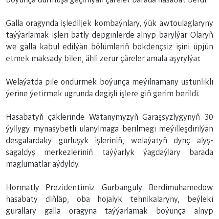
Galla oragynda işlediljek kombaýnlary, ýük awtoulaglaryny
taýýarlamak işleri batly depginlerde alnyp barylýar. Olaryň
we galla kabul edilýän bölümleriň bökdençsiz işini üpjün
etmek maksady bilen, ähli zerur çäreler amala aşyrylýar.
Welaýatda pile öndürmek boýunça meýilnamany üstünlikli
ýerine ýetirmek ugrunda degişli işlere giň gerim berildi.
Hasabatyň çäklerinde Watanymyzyň Garaşsyzlygynyň 30
ýyllygy mynasybetli ulanylmaga berilmegi meýilleşdirilýän
desgalardaky gurluşyk işleriniň, welaýatyň dynç alyş-
sagaldyş merkezleriniň taýýarlyk ýagdaýlary barada
maglumatlar aýdyldy.
Hormatly Prezidentimiz Gurbanguly Berdimuhamedow
hasabaty diňläp, oba hojalyk tehnikalaryny, beýleki
gurallary galla oragyna taýýarlamak boýunça alnyp