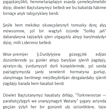
jogapkärçilikli, hemmetaraplaýyn esasda çemeleşilmelidir
diýip, döwlet Baştutanymyz belledi we bu babatda häkime
birnäçe anyk tabşyryklary berdi.
Şeýle hem mekdep okuwçylarynyň tomusky dynç alyş
möwsümine, şol bir wagtyň özünde “Soňky jaň”
dabaralaryna taýýarlyk işleri utgaşykly alnyp barylmalydyr
diýip, milli Liderimiz belledi.
Wise-premýer Ş.Durdylyýew gözegçilik edýän
düzümlerinde şu günler alnyp barylýan işleriň ýagdaýy,
aýratyn-da, ýurdumyzyň dürli künjeklerinde, şol sanda
paýtagtymyzda şanly seneleriň hormatyna gurlup,
ulanylmaga berilmegi meýilleşdirilýän desgalardaky işleriň
ýagdaýy barada hem hasabat berdi.
Döwlet Baştutanymyz hasabaty diňläp, “Türkmenistan —
parahatçylygyň we ynanyşmagyň Watany” şygary astynda
geçýän ýylyň her bir gününiň uly üstünliklere, täze