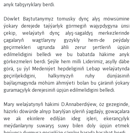
anyk tabşyryklary berdi.
Döwlet Baştutanymyz tomusky dynç alyş möwsümine
ýokary derejede taýýarlyk görmegiň wajypdygyna ünsi
çekip, welaýatyň dynç alyş-sagaldyş merkezlerinde
çagalaryň wagtlaryny gyzykly hem-de peýdaly
geçirmekleri ugrunda ähli zerur şertleriň üpjün
edilmelidigini belledi we bu babatda häkime anyk
görkezmeleri berdi. Şeýle hem milli Liderimiz, asylly däbe
görä, şu ýyl Medeniýet hepdeliginiň Lebap welaýatynda
geçiriljekdigini, halkymyzyň ruhy dünýäsiniň
baýlaşmagynda möhüm ähmiýeti bolan bu çäräniň ýokary
guramaçylyk derejesiniň üpjün edilmelidigini belledi.
Mary welaýatynyň häkimi D.Annaberdiýew, öz gezeginde,
häzirki döwürde alnyp barylýan işleriň ýagdaýy, gowaçalara
we ak ekinlere edilýän ideg işleri, ekerançylyk
meýdanlaryny suwaryş suwy bilen doly üpjün etmek
boýunça durmuşa geçirilýän çäreler barada hasabat berdi.