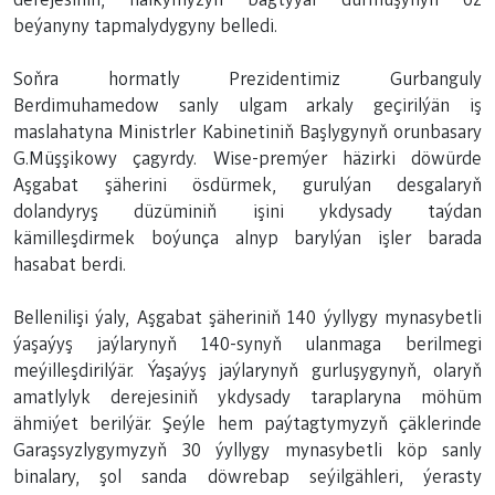
beýanyny tapmalydygyny belledi.
Soňra hormatly Prezidentimiz Gurbanguly
Berdimuhamedow sanly ulgam arkaly geçirilýän iş
maslahatyna Ministrler Kabinetiniň Başlygynyň orunbasary
G.Müşşikowy çagyrdy. Wise-premýer häzirki döwürde
Aşgabat şäherini ösdürmek, gurulýan desgalaryň
dolandyryş düzüminiň işini ykdysady taýdan
kämilleşdirmek boýunça alnyp barylýan işler barada
hasabat berdi.
Bellenilişi ýaly, Aşgabat şäheriniň 140 ýyllygy mynasybetli
ýaşaýyş jaýlarynyň 140-synyň ulanmaga berilmegi
meýilleşdirilýär. Ýaşaýyş jaýlarynyň gurluşygynyň, olaryň
amatlylyk derejesiniň ykdysady taraplaryna möhüm
ähmiýet berilýär. Şeýle hem paýtagtymyzyň çäklerinde
Garaşsyzlygymyzyň 30 ýyllygy mynasybetli köp sanly
binalary, şol sanda döwrebap seýilgähleri, ýerasty