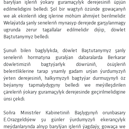
barylýan işleriň ýokary guramaçylyk derejesiniň üpjün
edilmelidigini belledi. Şol bir wagtyň özünde gowaçanyň
we ak ekinleriň ideg işlerine möhüm ähmiýet berilmelidir.
Welaýatda şanly seneleriň mynasyp derejede garşylanmagy
ugrunda zerur tagallalar edilmelidir diýip, döwlet
Baştutanymyz belledi.
Şunuň bilen baglylykda, döwlet Baştutanymyz şanly
seneleriň hormatyna guralýan dabaralarda Berkarar
döwletimiziň bagtyýarlyk döwrüniň, ösüşleriň
belentliklerine tarap ynamly gadam urýan ýurdumyzyň
ýeten derejesiniň, halkymyzyň bagtyýar durmuşynyň öz
beýanyny tapmalydygyny belledi we meýilleşdirilen
çäreleriň ýokary guramaçylyk derejesinde geçirilmelidigine
ünsi çekdi.
Soňra Ministrler Kabinetiniň Başlygynyň orunbasary
E.Orazgeldiýew şu günler ýurdumyzyň ekerançylyk
meýdanlarynda alnyp barylýan işleriň ýagdaýy, gowaça we