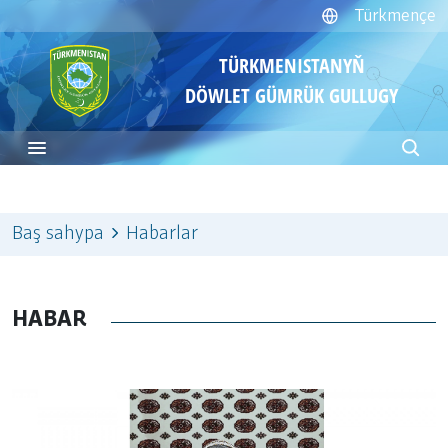
Türkmençe
TÜRKMENISTANYŇ
DÖWLET GÜMRÜK GULLUGY
Baş sahypa
Habarlar
HABAR