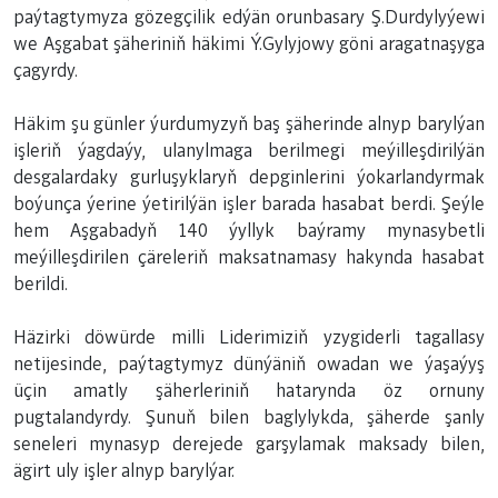
paýtagtymyza gözegçilik edýän orunbasary Ş.Durdylyýewi
we Aşgabat şäheriniň häkimi Ý.Gylyjowy göni aragatnaşyga
çagyrdy.
Häkim şu günler ýurdumyzyň baş şäherinde alnyp barylýan
işleriň ýagdaýy, ulanylmaga berilmegi meýilleşdirilýän
desgalardaky gurluşyklaryň depginlerini ýokarlandyrmak
boýunça ýerine ýetirilýän işler barada hasabat berdi. Şeýle
hem Aşgabadyň 140 ýyllyk baýramy mynasybetli
meýilleşdirilen çäreleriň maksatnamasy hakynda hasabat
berildi.
Häzirki döwürde milli Liderimiziň yzygiderli tagallasy
netijesinde, paýtagtymyz dünýäniň owadan we ýaşaýyş
üçin amatly şäherleriniň hatarynda öz ornuny
pugtalandyrdy. Şunuň bilen baglylykda, şäherde şanly
seneleri mynasyp derejede garşylamak maksady bilen,
ägirt uly işler alnyp barylýar.