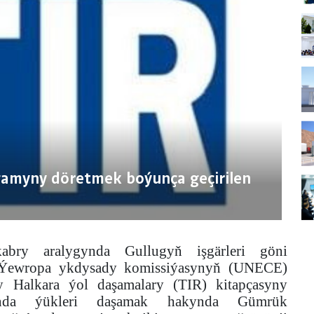
gamyny döretmek boýunça geçirilen
abry aralygynda Gullugyň işgärleri göni
 Ýewropa ykdysady komissiýasynyň (UNECE)
y Halkara ýol daşamalary (TIR) kitapçasyny
rynda ýükleri daşamak hakynda Gümrük