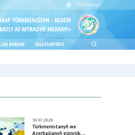
Türkmençe
ITARAP TÜRKMENISTAN - BEDEW
BATLY AT-MYRADYŇ MEKANY»
LLUK BARADA
SALGYLARYMYZ
30.07.2026
Türkmenistanyň we
Azerbaýjanyň gümrük