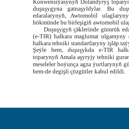
Konwensiýasynyň Dolandyryş toparyn
duşuşygyna gatnaşyldylar. Bu du
edaralarynyň, Awtomobil ulaglaryn
hökmünde bu birleşigiň awtomobil ulagl
Duşuşygyň çäklerinde gümrük eda
(e-TIR) halkara maglumat ulgamyny
halkara tehniki standartlaryny işläp ta
Şeýle hem, duşuşykda e-TIR hal
toparynyň Amala aşyryjy tehniki gurama
meseleler boýunça agza ýurtlarynyň gü
hem-de degişli çözgütler kabul edildi.