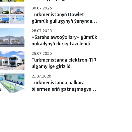
gulluklary özara
30.07.2026
hyzmatdaşlygyň meselelerini
Türkmenistanyň Döwlet
ara alyp maslahatlaşdylar
gümrük gullugynyň ýanyndaky
Okuw merkezinde pudagara
28.07.2026
okuw-maslahaty geçirildi
«Sarahs awtoýollary» gümrük
nokadynyň durky täzelendi
25.07.2026
Türkmenistanda elektron-TIR
ulgamy işe girizildi
21.07.2026
Türkmenistanda halkara
bilermenleriň gatnaşmagynda
«e-TIR» ulgamyny
sanlylaşdyrmak boýunça
çäreler geçirilýär