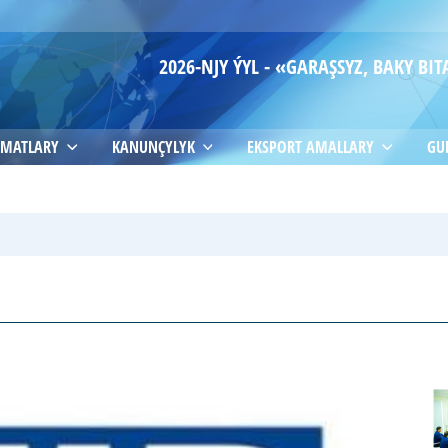
2026-NJY ÝYL - «GARAŞSYZ, BAKY B
MATLARY
KANUNÇYLYK
EKSPORT AMALLARY
GU