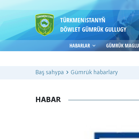
TÜRKMENISTANYŇ
DÖWLET GÜMRÜK GULLUGY
HABARLAR
GÜMRÜK MAGLU
Baş sahypa
Gümrük habarlary
HABAR