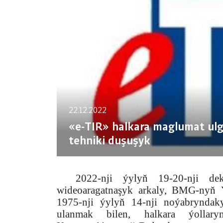
22.12.2022
«e-TIR» halkara maglumat ul
tehniki duşuşyk
2022-nji ýylyň 19-20-nji dek
wideoaragatnaşyk arkaly, BMG-nyň
1975-nji ýylyň 14-nji noýabryndak
ulanmak bilen, halkara ýolla