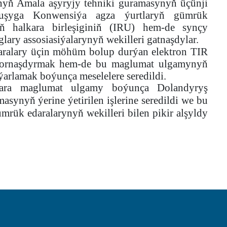
yň Amala aşyryjy tehniki guramasynyň üçünji
şuşyga Konwensiýa agza ýurtlaryň gümrük
yň halkara birleşiginiň (IRU) hem-de synçy
ary assosiasiýalarynyň wekilleri gatnaşdylar.
ralary üçin möhüm bolup durýan elektron TIR
 ornaşdyrmak hem-de bu maglumat ulgamynyň
ýýarlamak boýunça meselelere seredildi.
kara maglumat ulgamy boýunça Dolandyryş
synyň ýerine ýetirilen işlerine seredildi we bu
mrük edaralarynyň wekilleri bilen pikir alşyldy