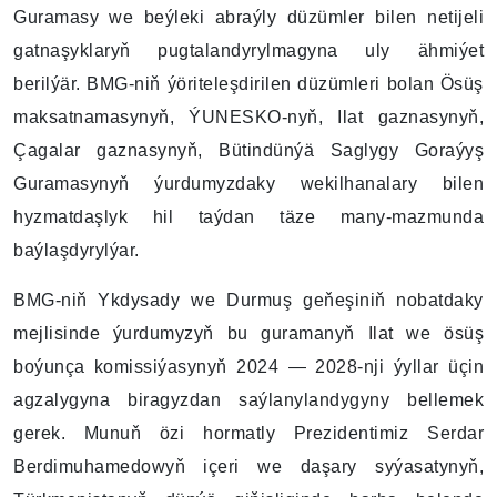
Guramasy we beýleki abraýly düzümler bilen netijeli
gatnaşyklaryň pugtalandyrylmagyna uly ähmiýet
berilýär. BMG-niň ýöriteleşdirilen düzümleri bolan Ösüş
maksatnamasynyň, ÝUNESKO-nyň, Ilat gaznasynyň,
Çagalar gaznasynyň, Bütindünýä Saglygy Goraýyş
Guramasynyň ýurdumyzdaky wekilhanalary bilen
hyzmatdaşlyk hil taýdan täze many-mazmunda
baýlaşdyrylýar.
BMG-niň Ykdysady we Durmuş geňeşiniň nobatdaky
mejlisinde ýurdumyzyň bu guramanyň Ilat we ösüş
boýunça komissiýasynyň 2024 — 2028-nji ýyllar üçin
agzalygyna biragyzdan saýlanylandygyny bellemek
gerek. Munuň özi hormatly Prezidentimiz Serdar
Berdimuhamedowyň içeri we daşary syýasatynyň,