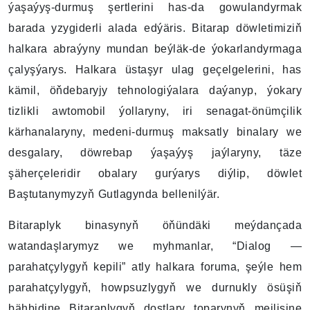
ýaşaýyş-durmuş şertlerini has-da gowulandyrmak
barada yzygiderli alada edýäris. Bitarap döwletimiziň
halkara abraýyny mundan beýläk-de ýokarlandyrmaga
çalyşýarys. Halkara üstaşyr ulag geçelgelerini, has
kämil, öňdebaryjy tehnologiýalara daýanyp, ýokary
tizlikli awtomobil ýollaryny, iri senagat-önümçilik
kärhanalaryny, medeni-durmuş maksatly binalary we
desgalary, döwrebap ýaşaýyş jaýlaryny, täze
şäherçeleridir obalary gurýarys diýlip, döwlet
Baştutanymyzyň Gutlagynda bellenilýär.
Bitaraplyk binasynyň öňündäki meýdançada
watandaşlarymyz we myhmanlar, “Dialog —
parahatçylygyň kepili” atly halkara foruma, şeýle hem
parahatçylygyň, howpsuzlygyň we durnukly ösüşiň
bähbidine Bitaraplygyň dostlary toparynyň mejlisine