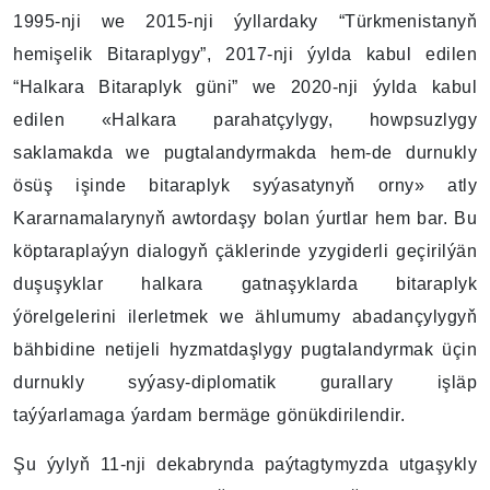
1995-nji we 2015-nji ýyllardaky “Türkmenistanyň
hemişelik Bitaraplygy”, 2017-nji ýylda kabul edilen
“Halkara Bitaraplyk güni” we 2020-nji ýylda kabul
edilen «Halkara parahatçylygy, howpsuzlygy
saklamakda we pugtalandyrmakda hem-de durnukly
ösüş işinde bitaraplyk syýasatynyň orny» atly
Kararnamalarynyň awtordaşy bolan ýurtlar hem bar. Bu
köptaraplaýyn dialogyň çäklerinde yzygiderli geçirilýän
duşuşyklar halkara gatnaşyklarda bitaraplyk
ýörelgelerini ilerletmek we ählumumy abadançylygyň
bähbidine netijeli hyzmatdaşlygy pugtalandyrmak üçin
durnukly syýasy-diplomatik gurallary işläp
taýýarlamaga ýardam bermäge gönükdirilendir.
Şu ýylyň 11-nji dekabrynda paýtagtymyzda utgaşykly