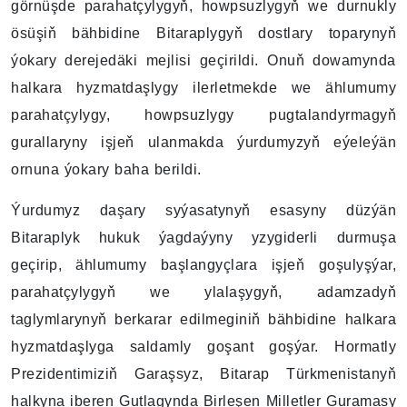
görnüşde parahatçylygyň, howpsuzlygyň we durnukly
ösüşiň bähbidine Bitaraplygyň dostlary toparynyň
ýokary derejedäki mejlisi geçirildi. Onuň dowamynda
halkara hyzmatdaşlygy ilerletmekde we ählumumy
parahatçylygy, howpsuzlygy pugtalandyrmagyň
gurallaryny işjeň ulanmakda ýurdumyzyň eýeleýän
ornuna ýokary baha berildi.
Ýurdumyz daşary syýasatynyň esasyny düzýän
Bitaraplyk hukuk ýagdaýyny yzygiderli durmuşa
geçirip, ählumumy başlangyçlara işjeň goşulyşýar,
parahatçylygyň we ylalaşygyň, adamzadyň
taglymlarynyň berkarar edilmeginiň bähbidine halkara
hyzmatdaşlyga saldamly goşant goşýar. Hormatly
Prezidentimiziň Garaşsyz, Bitarap Türkmenistanyň
halkyna iberen Gutlagynda Birleşen Milletler Guramasy