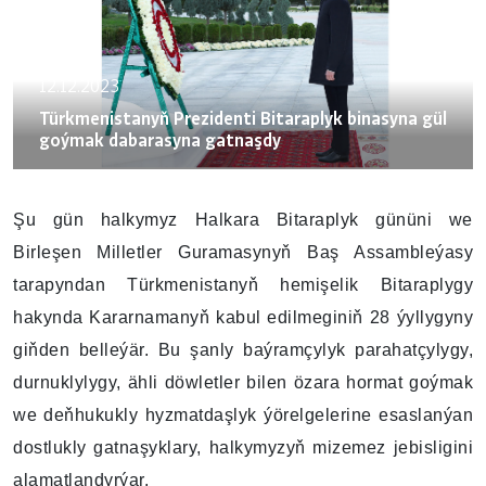
12.12.2023
Türkmenistanyň Prezidenti Bitaraplyk binasyna gül
goýmak dabarasyna gatnaşdy
Şu gün halkymyz
Halkara Bitaraplyk gününi we
Birleşen Milletler Guramasynyň Baş Assambleýasy
tarapyndan Türkmenistanyň hemişelik Bitaraplygy
hakynda Kararnamanyň kabul edilmeginiň 28 ýyllygyny
giňden belleýär. Bu şanly baýramçylyk parahatçylygy,
durnuklylygy, ähli döwletler bilen özara hormat goýmak
we deňhukukly hyzmatdaşlyk ýörelgelerine esaslanýan
dostlukly gatnaşyklary, halkymyzyň mizemez jebisligini
alamatlandyrýar.