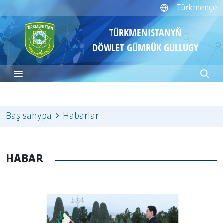
Türkmençe
TÜRKMENISTANYŇ
DÖWLET GÜMRÜK GULLUGY
Baş sahypa
Habarlar
HABAR