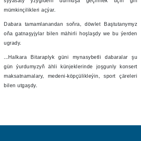
syýasaty yzygiderli durmuşa geçirmek üçin giň
mümkinçilikleri açýar.
Dabara tamamlanandan soňra, döwlet Baştutanymyz
oňa gatnaşyjylar bilen mähirli hoşlaşdy we bu ýerden
ugrady.
...Halkara Bitaraplyk güni mynasybetli dabaralar şu
gün ýurdumyzyň ähli künjeklerinde joşgunly konsert
maksatnamalary, medeni-köpçülikleýin, sport çäreleri
bilen utgaşdy.