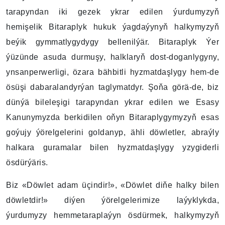
tarapyndan iki gezek ykrar edilen ýurdumyzyň
hemişelik Bitaraplyk hukuk ýagdaýynyň halkymyzyň
beýik gymmatlygydygy bellenilýär. Bitaraplyk Ýer
ýüzünde asuda durmuşy, halklaryň dost-doganlygyny,
ynsanperwerligi, özara bähbitli hyzmatdaşlygy hem-de
ösüşi dabaralandyrýan taglymatdyr. Şoňa görä-de, biz
dünýä bileleşigi tarapyndan ykrar edilen we Esasy
Kanunymyzda berkidilen oňyn Bitaraplygymyzyň esas
goýujy ýörelgelerini goldanyp, ähli döwletler, abraýly
halkara guramalar bilen hyzmatdaşlygy yzygiderli
ösdürýäris.
Biz «Döwlet adam üçindir!», «Döwlet diňe halky bilen
döwletdir!» diýen ýörelgelerimize laýyklykda,
ýurdumyzy hemmetaraplaýyn ösdürmek, halkymyzyň