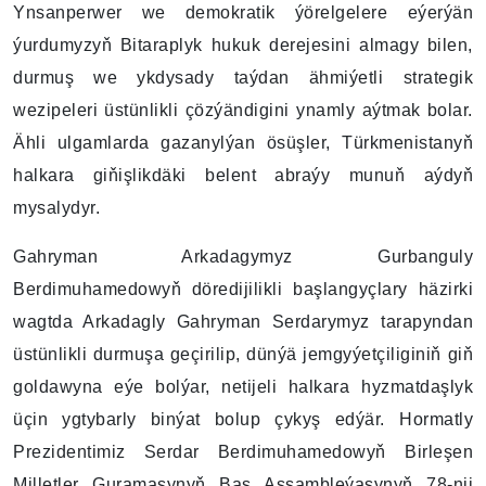
Ynsanperwer we demokratik ýörelgelere eýerýän
ýurdumyzyň Bitaraplyk hukuk derejesini almagy bilen,
durmuş we ykdysady taýdan ähmiýetli strategik
wezipeleri üstünlikli çözýändigini ynamly aýtmak bolar.
Ähli ulgamlarda gazanylýan ösüşler, Türkmenistanyň
halkara giňişlikdäki belent abraýy munuň aýdyň
mysalydyr.
Gahryman Arkadagymyz Gurbanguly
Berdimuhamedowyň döredijilikli başlangyçlary häzirki
wagtda Arkadagly Gahryman Serdarymyz tarapyndan
üstünlikli durmuşa geçirilip, dünýä jemgyýetçiliginiň giň
goldawyna eýe bolýar, netijeli halkara hyzmatdaşlyk
üçin ygtybarly binýat bolup çykyş edýär. Hormatly
Prezidentimiz Serdar Berdimuhamedowyň Birleşen
Milletler Guramasynyň Baş Assambleýasynyň 78-nji