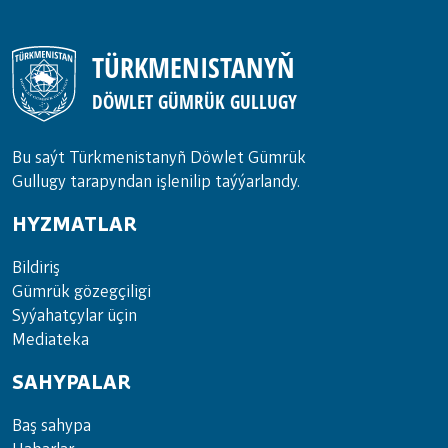
TÜRKMENISTANYŇ
DÖWLET GÜMRÜK GULLUGY
Bu saýt Türkmenistanyñ Döwlet Gümrük
Gullugy tarapyndan işlenilip taýýarlandy.
HYZMATLAR
Bil­di­riş
Güm­rük gö­zeg­çi­li­gi
Sy­ýa­hat­çy­lar ü­çin
Media­teka
SAHYPALAR
Baş sahypa