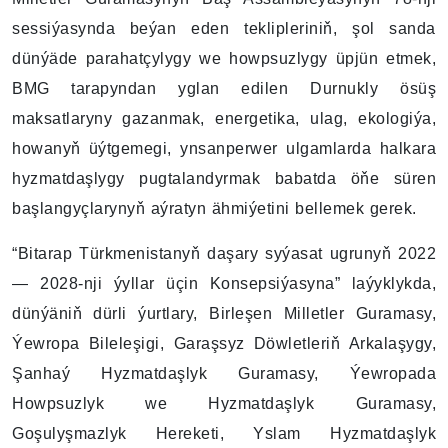
sessiýasynda beýan eden teklipleriniň, şol sanda
dünýäde parahatçylygy we howpsuzlygy üpjün etmek,
BMG tarapyndan yglan edilen Durnukly ösüş
maksatlaryny gazanmak, energetika, ulag, ekologiýa,
howanyň üýtgemegi, ynsanperwer ulgamlarda halkara
hyzmatdaşlygy pugtalandyrmak babatda öňe süren
başlangyçlarynyň aýratyn ähmiýetini bellemek gerek.
“Bitarap Türkmenistanyň daşary syýasat ugrunyň 2022
— 2028-nji ýyllar üçin Konsepsiýasyna” laýyklykda,
dünýäniň dürli ýurtlary, Birleşen Milletler Guramasy,
Ýewropa Bileleşigi, Garaşsyz Döwletleriň Arkalaşygy,
Şanhaý Hyzmatdaşlyk Guramasy, Ýewropada
Howpsuzlyk we Hyzmatdaşlyk Guramasy,
Goşulyşmazlyk Hereketi, Yslam Hyzmatdaşlyk