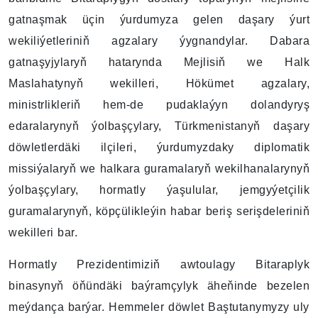
gatnaşmak üçin ýurdumyza gelen daşary ýurt
wekiliýetleriniň agzalary ýygnandylar. Dabara
gatnaşyjylaryň hatarynda Mejlisiň we Halk
Maslahatynyň wekilleri, Hökümet agzalary,
ministrlikleriň hem-de pudaklaýyn dolandyryş
edaralarynyň ýolbaşçylary, Türkmenistanyň daşary
döwletlerdäki ilçileri, ýurdumyzdaky diplomatik
missiýalaryň we halkara guramalaryň wekilhanalarynyň
ýolbaşçylary, hormatly ýaşulular, jemgyýetçilik
guramalarynyň, köpçülikleýin habar beriş serişdeleriniň
wekilleri bar.
Hormatly Prezidentimiziň awtoulagy Bitaraplyk
binasynyň öňündäki baýramçylyk äheňinde bezelen
meýdança barýar. Hemmeler döwlet Baştutanymyzy uly