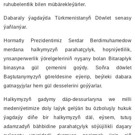
ruhubelentlik bilen mübärekleýärler.
Dabaraly ýagdaýda Türkmenistanyň Döwlet senasy
ýaňlanýar.
Hormatly Prezidentimiz Serdar Berdimuhamedow
merdana halkymyzyň parahatçylyk, hoşniýetlilik,
ynsanperwerlik ýörelgeleriniň nyşany bolan Bitaraplyk
binasyna gül çemenini goýdy. Soňra döwlet
Baştutanymyzyň göreldesine eýerip, beýleki dabara
gatnaşyjylar hem gül desselerini goýýarlar.
Halkymyzyň gadymy däp-dessurlaryna we milli
medeniýetimize doly laýyk gelýän bu özboluşly hukuk
ýagdaýy diňe bir halkymyzyň däl, eýsem, tutuş
adamzadyň bähbidine parahatçylyk söýüjilikli daşary