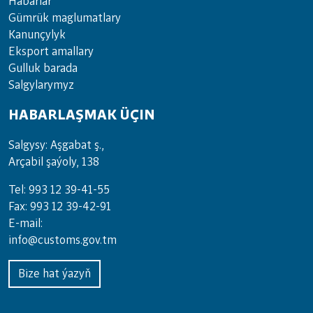
Habarlar
Gümrük maglumatlary
Kanunçylyk
Eksport amallary
Gulluk barada
Salgylarymyz
HABARLAŞMAK ÜÇIN
Salgysy: Aşgabat ş.,
Arçabil şaýoly, 138
Tel: 993 12 39-41-55
Fax: 993 12 39-42-91
E-mail:
info@customs.gov.tm
Bize hat ýazyň