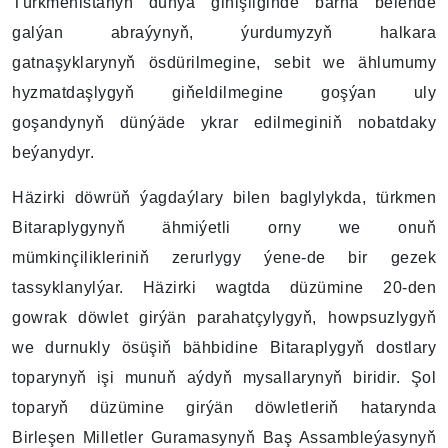
Türkmenistanyň dünýä giňişliginde barha belende
galýan abraýynyň, ýurdumyzyň halkara
gatnaşyklarynyň ösdürilmegine, sebit we ählumumy
hyzmatdaşlygyň giňeldilmegine goşýan uly
goşandynyň dünýäde ykrar edilmeginiň nobatdaky
beýanydyr.
Häzirki döwrüň ýagdaýlary bilen baglylykda, türkmen
Bitaraplygynyň ähmiýetli orny we onuň
mümkinçilikleriniň zerurlygy ýene-de bir gezek
tassyklanylýar. Häzirki wagtda düzümine 20-den
gowrak döwlet girýän parahatçylygyň, howpsuzlygyň
we durnukly ösüşiň bähbidine Bitaraplygyň dostlary
toparynyň işi munuň aýdyň mysallarynyň biridir. Şol
toparyň düzümine girýän döwletleriň hatarynda
Birleşen Milletler Guramasynyň Baş Assambleýasynyň