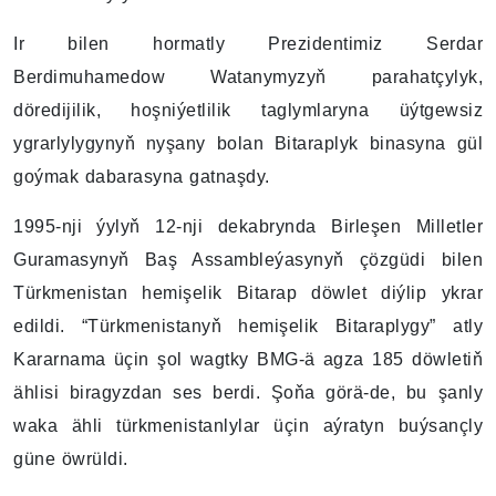
Ir bilen hormatly Prezidentimiz Serdar
Berdimuhamedow Watanymyzyň parahatçylyk,
döredijilik, hoşniýetlilik taglymlaryna üýtgewsiz
ygrarlylygynyň nyşany bolan Bitaraplyk binasyna gül
goýmak dabarasyna gatnaşdy.
1995-nji ýylyň 12-nji dekabrynda Birleşen Milletler
Guramasynyň Baş Assambleýasynyň çözgüdi bilen
Türkmenistan hemişelik Bitarap döwlet diýlip ykrar
edildi. “Türkmenistanyň hemişelik Bitaraplygy” atly
Kararnama üçin şol wagtky BMG-ä agza 185 döwletiň
ählisi biragyzdan ses berdi. Şoňa görä-de, bu şanly
waka ähli türkmenistanlylar üçin aýratyn buýsançly
güne öwrüldi.