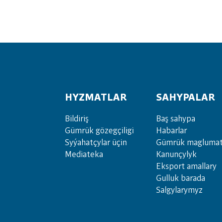
HYZMATLAR
SAHYPALAR
Bil­di­riş
Baş sahypa
Güm­rük gö­zeg­çi­li­gi
Habarlar
Sy­ýa­hat­çy­lar ü­çin
Gümrük maglumat
Media­teka
Kanunçylyk
Eksport amallary
Gulluk barada
Salgylarymyz