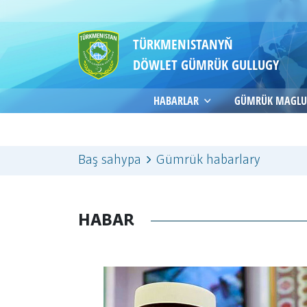
TÜRKMENISTANYŇ
DÖWLET GÜMRÜK GULLUGY
HABARLAR
GÜMRÜK MAGLU
Baş sahypa
Gümrük habarlary
HABAR