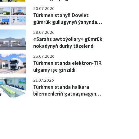
gulluklary özara
30.07.2026
hyzmatdaşlygyň meselelerini
Türkmenistanyň Döwlet
ara alyp maslahatlaşdylar
gümrük gullugynyň ýanyndaky
Okuw merkezinde pudagara
28.07.2026
okuw-maslahaty geçirildi
«Sarahs awtoýollary» gümrük
nokadynyň durky täzelendi
25.07.2026
Türkmenistanda elektron-TIR
ulgamy işe girizildi
21.07.2026
Türkmenistanda halkara
bilermenleriň gatnaşmagynda
«e-TIR» ulgamyny
sanlylaşdyrmak boýunça
çäreler geçirilýär