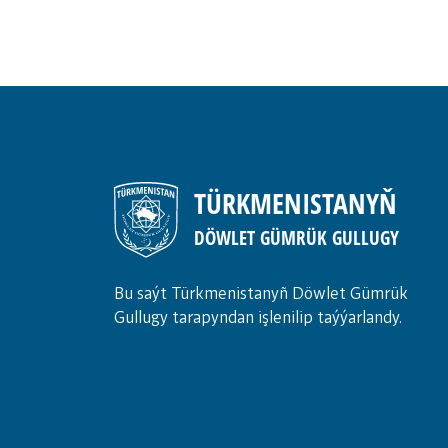
TÜRKMENISTANYŇ
DÖWLET GÜMRÜK GULLUGY
Bu saýt Türkmenistanyñ Döwlet Gümrük
Gullugy tarapyndan işlenilip taýýarlandy.