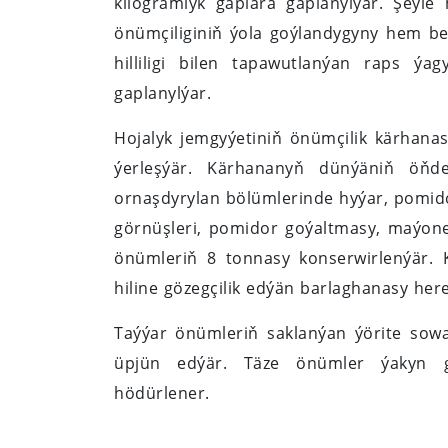
kilogramlyk gaplara gaplanylýar. Şeýl
önümçiliginiň ýola goýlandygyny hem bel
hilliligi bilen tapawutlanýan raps ýa
gaplanylýar.
Hojalyk jemgyýetiniň önümçilik kärhana
ýerleşýär. Kärhananyň dünýäniň öňde
ornaşdyrylan bölümlerinde hyýar, pomido
görnüşleri, pomidor goýaltmasy, maýonez
önümleriň 8 tonnasy konserwirlenýär. 
hiline gözegçilik edýän barlaghanasy her
Taýýar önümleriň saklanýan ýörite sowa
üpjün edýär. Täze önümler ýakyn ge
hödürlener.