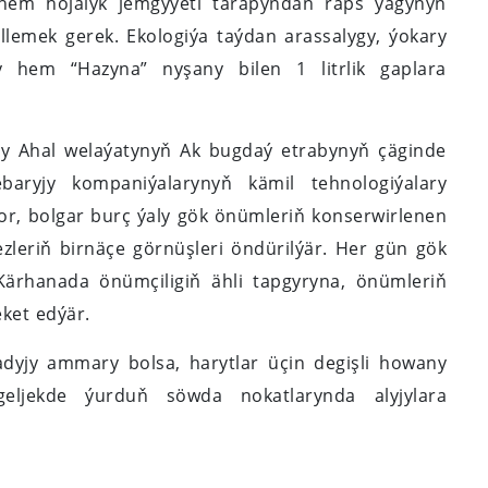
e hem hojalyk jemgyýeti tarapyndan raps ýagynyň
lemek gerek. Ekologiýa taýdan arassalygy, ýokary
gy hem “Hazyna” nyşany bilen 1 litrlik gaplara
sy Ahal welaýatynyň Ak bugdaý etrabynyň çäginde
baryjy kompaniýalarynyň kämil tehnologiýalary
r, bolgar burç ýaly gök önümleriň konserwirlenen
leriň birnäçe görnüşleri öndürilýär. Her gün gök
Kärhanada önümçiligiň ähli tapgyryna, önümleriň
eket edýär.
dyjy ammary bolsa, harytlar üçin degişli howany
ljekde ýurduň söwda nokatlarynda alyjylara