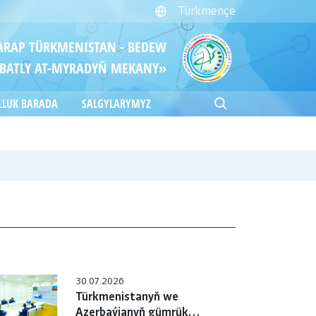
Türkmençe
ITARAP TÜRKMENISTAN - BEDEW
BATLY AT-MYRADYŇ MEKANY»
LLUK BARADA
SALGYLARYMYZ
30.07.2026
Türkmenistanyň we
Azerbaýjanyň gümrük