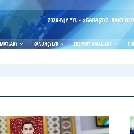
2026-NJY ÝYL - «GARAŞSYZ, BAKY B
MATLARY
KANUNÇYLYK
EKSPORT AMALLARY
GU