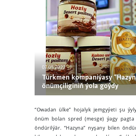
07.05.2022
Türkmen kompaniýasy “Hazyna
önümçiliginiň ýola goýdy
“Owadan ülke” hojalyk jemgyýeti şu ýyl
önüm bolan spred (mesge) ýagy pagta ç
öndürilýär. “Hazyna” nyşany bilen öndü