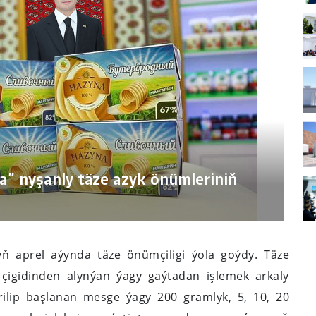
” nyşanly täze azyk önümleriniň
yň aprel aýynda täze önümçiligi ýola goýdy. Täze
igidinden alynýan ýagy gaýtadan işlemek arkaly
rilip başlanan mesge ýagy 200 gramlyk, 5, 10, 20