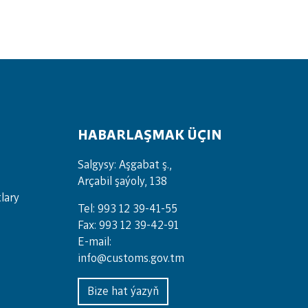
HABARLAŞMAK ÜÇIN
Salgysy: Aşgabat ş.,
Arçabil şaýoly, 138
lary
Tel: 993 12 39-41-55
Fax: 993 12 39-42-91
E-mail:
info@customs.gov.tm
Bize hat ýazyň