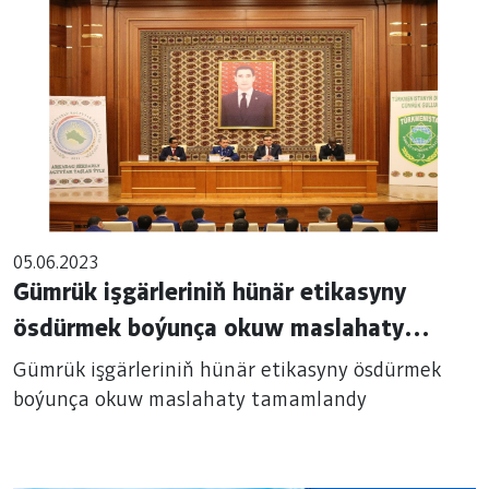
05.06.2023
Gümrük işgärleriniň hünär etikasyny
ösdürmek boýunça okuw maslahaty
tamamlandy
Gümrük işgärleriniň hünär etikasyny ösdürmek
boýunça okuw maslahaty tamamlandy