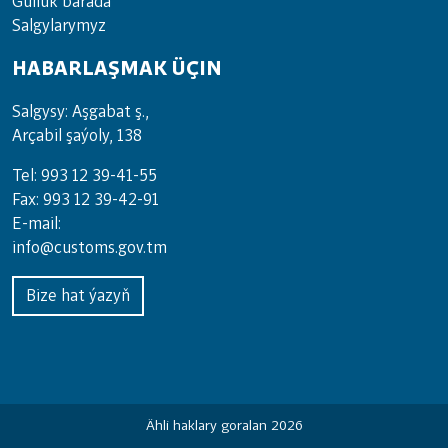
Gulluk barada
Salgylarymyz
HABARLAŞMAK ÜÇIN
Salgysy: Aşgabat ş.,
Arçabil şaýoly, 138
Tel: 993 12 39-41-55
Fax: 993 12 39-42-91
E-mail:
info@customs.gov.tm
Bize hat ýazyň
Ähli haklary goralan 2026