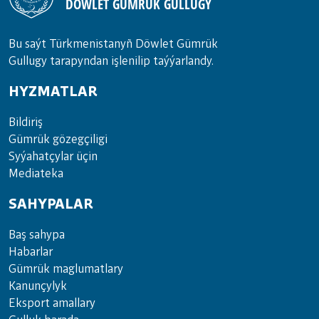
DÖWLET GÜMRÜK GULLUGY
Bu saýt Türkmenistanyñ Döwlet Gümrük
Gullugy tarapyndan işlenilip taýýarlandy.
HYZMATLAR
Bil­di­riş
Güm­rük gö­zeg­çi­li­gi
Sy­ýa­hat­çy­lar ü­çin
Media­teka
SAHYPALAR
Baş sahypa
Habarlar
Gümrük maglumatlary
Kanunçylyk
Eksport amallary