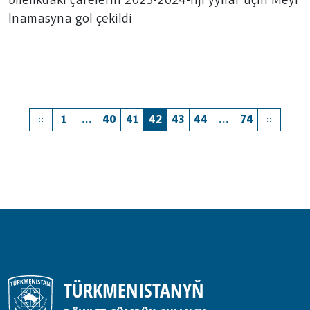
bilelikdäki çäreleriň 2023-2024-nji ýyllar üçin Meýi
gol çekildi
lnamasyna gol çekildi
1
...
40
41
42
43
44
...
74
TÜRKMENISTANYŇ