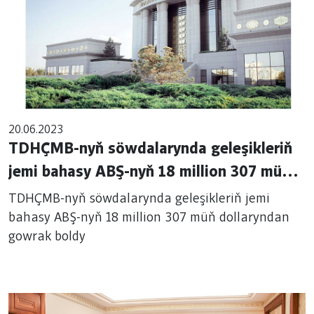
20.06.2023
TDHÇMB-nyň söwdalarynda geleşikleriň
jemi bahasy ABŞ-nyň 18 million 307 müň
dollaryndan gowrak boldy
TDHÇMB-nyň söwdalarynda geleşikleriň jemi
bahasy ABŞ-nyň 18 million 307 müň dollaryndan
gowrak boldy