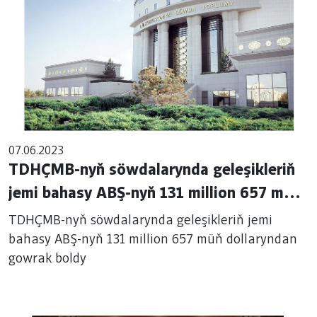
07.06.2023
TDHÇMB-nyň söwdalarynda geleşikleriň
jemi bahasy ABŞ-nyň 131 million 657 müň
dollaryndan gowrak boldy
TDHÇMB-nyň söwdalarynda geleşikleriň jemi
bahasy ABŞ-nyň 131 million 657 müň dollaryndan
gowrak boldy