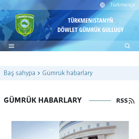
Türkmençe
TÜRKMENISTANYŇ
DÖWLET GÜMRÜK GULLUGY
Baş sahypa
Gümrük habarlary
GÜMRÜK HABARLARY
RSS