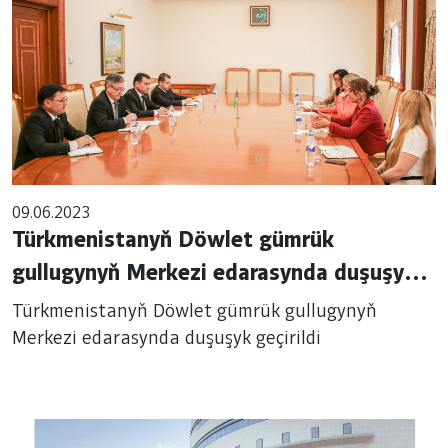
09.06.2023
Türkmenistanyň Döwlet gümrük
gullugynyň Merkezi edarasynda duşuşyk
geçirildi
Türkmenistanyň Döwlet gümrük gullugynyň
Merkezi edarasynda duşuşyk geçirildi