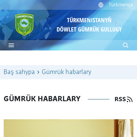
Türkmençe
TÜRKMENISTANYŇ
DÖWLET GÜMRÜK GULLUGY
Baş sahypa
Gümrük habarlary
GÜMRÜK HABARLARY
RSS