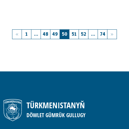
1
...
48
49
50
51
52
...
74
TÜRKMENISTANYŇ
DÖWLET GÜMRÜK GULLUGY