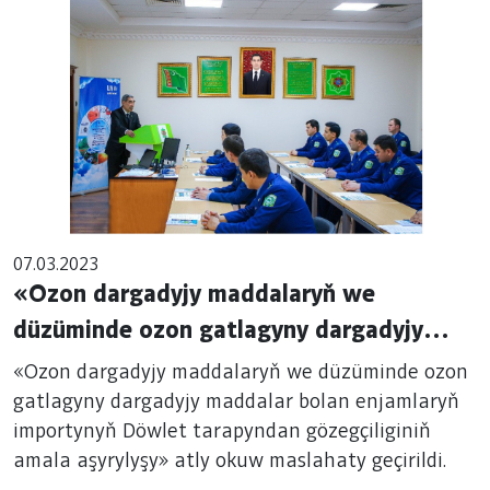
07.03.2023
«Ozon dargadyjy maddalaryň we
düzüminde ozon gatlagyny dargadyjy
maddalar bolan enjamlaryň importynyň
«Ozon dargadyjy maddalaryň we düzüminde ozon
Döwlet tarapyndan gözegçiliginiň amala
gatlagyny dargadyjy maddalar bolan enjamlaryň
importynyň Döwlet tarapyndan gözegçiliginiň
aşyrylyşy» atly okuw maslahaty geçirildi.
amala aşyrylyşy» atly okuw maslahaty geçirildi.