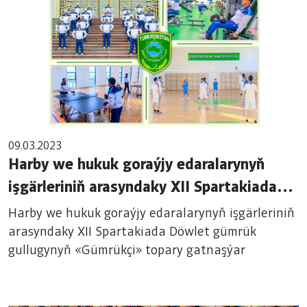
09.03.2023
Harby we hukuk goraýjy edaralarynyň
işgärleriniň arasyndaky XII Spartakiada
Döwlet gümrük gullugynyň «Gümrükçi»
Harby we hukuk goraýjy edaralarynyň işgärleriniň
topary gatnaşýar
arasyndaky XII Spartakiada Döwlet gümrük
gullugynyň «Gümrükçi» topary gatnaşýar