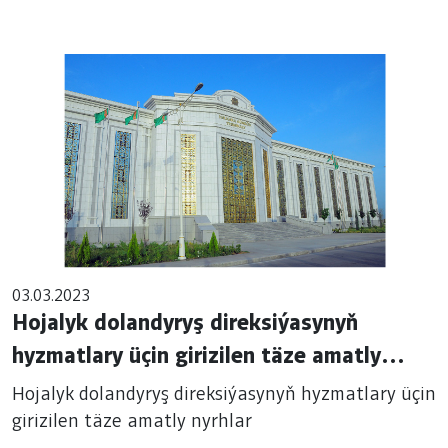
03.03.2023
Hojalyk dolandyryş direksiýasynyň
hyzmatlary üçin girizilen täze amatly
nyrhlar
Hojalyk dolandyryş direksiýasynyň hyzmatlary üçin
girizilen täze amatly nyrhlar