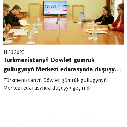
11.03.2023
Türkmenistanyň Döwlet gümrük
gullugynyň Merkezi edarasynda duşuşyk
geçirildi
Türkmenistanyň Döwlet gümrük gullugynyň
Merkezi edarasynda duşuşyk geçirildi