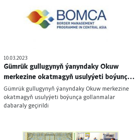
10.03.2023
Gümrük gullugynyň ýanyndaky Okuw
merkezine okatmagyň usulyýeti boýunça
gollanmalar dabaraly geçirildi
Gümrük gullugynyň ýanyndaky Okuw merkezine
okatmagyň usulyýeti boýunça gollanmalar
dabaraly geçirildi