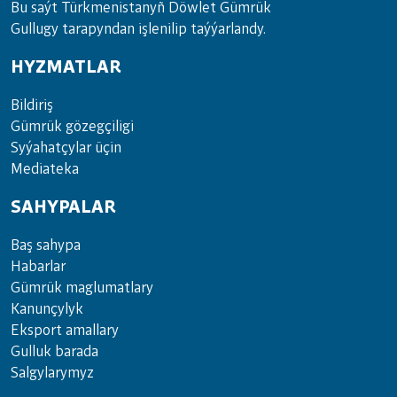
Bu saýt Türkmenistanyñ Döwlet Gümrük
Gullugy tarapyndan işlenilip taýýarlandy.
HYZMATLAR
Bil­di­riş
Güm­rük gö­zeg­çi­li­gi
Sy­ýa­hat­çy­lar ü­çin
Media­teka
SAHYPALAR
Baş sahypa
Habarlar
Gümrük maglumatlary
Kanunçylyk
Eksport amallary
Gulluk barada
Salgylarymyz