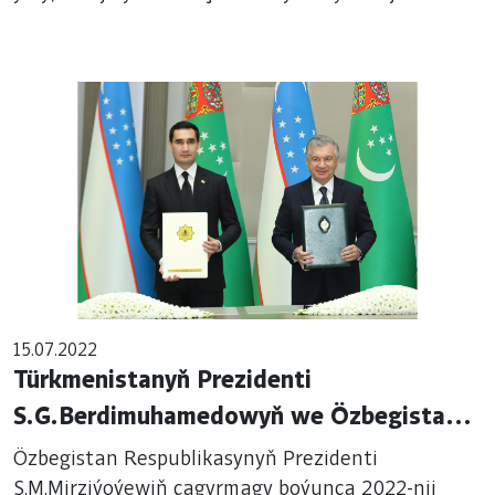
ikitaraplaýyn gepleşikler geçirildi.
15.07.2022
Türkmenistanyň Prezidenti
S.G.Berdimuhamedowyň we Özbegistan
Respublikasynyň Prezidenti
Özbegistan Respublikasynyň Prezidenti
Ş.M.Mirziýoýewiň bilelikdäki
Ş.M.Mirziýoýewiň çagyrmagy boýunça 2022-nji