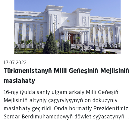
17.07.2022
Türkmenistanyň Milli Geňeşiniň Mejlisiniň
maslahaty
16-njy iýulda sanly ulgam arkaly Milli Geňeşiň
Mejlisiniň altynjy çagyrylyşynyň on dokuzynjy
maslahaty geçirildi. Onda hormatly Prezidentimiz
Serdar Berdimuhamedowyň döwlet syýasatynyň
ileri tutulýan ugurlaryna we ýurdumyzyň
kanunçylyk-hukuk binýadyny kämilleşdirmek