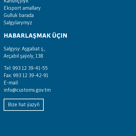
Kanunçylyk
Eksport amallary
Gulluk barada
Salgylarymyz
HABARLAŞMAK ÜÇIN
Salgysy: Aşgabat ş.,
Arçabil şaýoly, 138
Tel: 993 12 39-41-55
Fax: 993 12 39-42-91
E-mail:
info@customs.gov.tm
Bize hat ýazyň