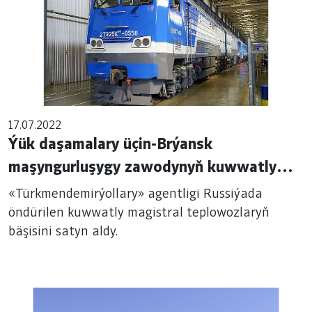
17.07.2022
Ýük daşamalary üçin-Brýansk
maşyngurluşygy zawodynyň kuwwatly
magistral teplowozlary.
«Türkmendemirýollary» agentligi Russiýada
öndürilen kuwwatly magistral teplowozlaryň
bäşisini satyn aldy.