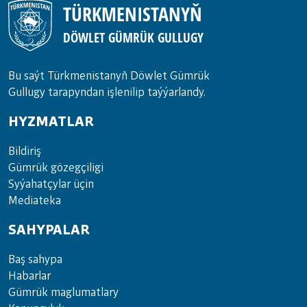
TÜRKMENISTANYŇ
DÖWLET GÜMRÜK GULLUGY
Bu saýt Türkmenistanyñ Döwlet Gümrük
Gullugy tarapyndan işlenilip taýýarlandy.
HYZMATLAR
Bil­di­riş
Güm­rük gö­zeg­çi­li­gi
Sy­ýa­hat­çy­lar ü­çin
Media­teka
SAHYPALAR
Baş sahypa
Habarlar
Gümrük maglumatlary