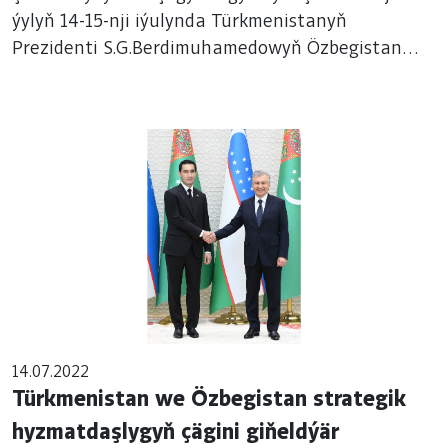
ýylyň 14-15-nji iýulynda Türkmenistanyň
Beýannamasy
Prezidenti S.G.Berdimuhamedowyň Özbegistan
Respublikasyna döwlet sapary boldy.
14.07.2022
Türkmenistan we Özbegistan strategik
hyzmatdaşlygyň çägini giňeldýär