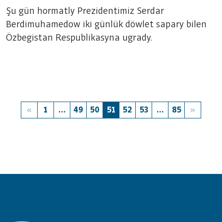
Şu gün hormatly Prezidentimiz Serdar
Berdimuhamedow iki günlük döwlet sapary bilen
Özbegistan Respublikasyna ugrady.
1
...
49
50
51
52
53
...
85