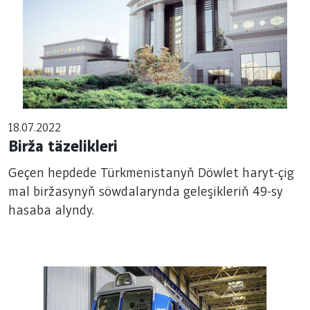
18.07.2022
Birža täzelikleri
Geçen hepdede Türkmenistanyň Döwlet haryt-çig
mal biržasynyň söwdalarynda geleşikleriň 49-sy
hasaba alyndy.