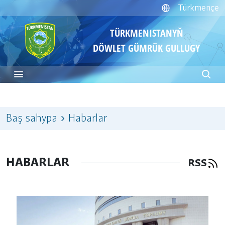
Türkmençe
TÜRKMENISTANYŇ
DÖWLET GÜMRÜK GULLUGY
Baş sahypa
Habarlar
HABARLAR
RSS