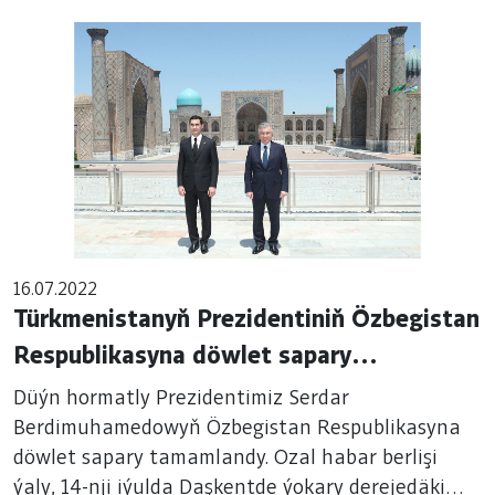
boýunça toplumlaýyn maksatnama laýyklykda
işlenip taýýarlanylan kanunlaryň taslamalarynyň
birnäçesine garaldy.
16.07.2022
Türkmenistanyň Prezidentiniň Özbegistan
Respublikasyna döwlet sapary
tamamlandy
Düýn hormatly Prezidentimiz Serdar
Berdimuhamedowyň Özbegistan Respublikasyna
döwlet sapary tamamlandy. Ozal habar berlişi
ýaly, 14-nji iýulda Daşkentde ýokary derejedäki